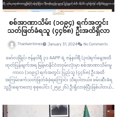
သတင်း
စစ်အာဏာသိမ်း (၁၀၉၄) ရက်အတွင်း
သတ်ဖြတ်ခံရသူ (၄၄၆၈) ဦးအထိရှိလာ
Thanlwintimes
January 31, 2024
No Comments
မော်လမြိုင်၊ ဇန်နဝါရီ ၃၁ AAPP ရဲ့ ဇန်နဝါရီ (၃၀)ရက်နေ့အထိ
ထုတ်ပြန်ချက်အရ မြန်မာနိုင်ငံတဝှမ်းလုံးမှာ စစ်အာဏာသိမ်းမှု
ကာလ (၁၀၉၄) ရက်အတွင်း ပြည်သူ (၄၄၆၈) ဦးအထိ
အကြမ်းဖက်သတ်ဖြတ်ခံခဲ့ရကြောင်း သိရပါတယ်။ ဖမ်းဆီးခံရ
သူဦးရေကတော့ စုစုပေါင်း (၂၅၉၂၆) ဦးရှိလာခဲ့ပြီးဖြစ်ပါတယ်။
ပြန်လည်လွတ်မြောက်လာသူကတော့ (၅၉၃၈) ဦး ဖြစ်ပါတယ်။
အာဏာသိမ်းစစ်အုပ်စုရဲ့ အကြမ်းဖက်သတ်ဖြတ်မှုကြောင့် ရန်
ကုန်မြို့မှ ကျဆုံးသူအများဆုံး ရှိခဲ့တာပါ။…