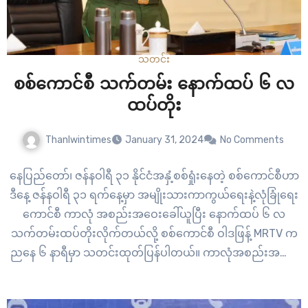
သတင်း
စစ်ကောင်စီ သက်တမ်း နောက်ထပ် ၆ လ
ထပ်တိုး
Thanlwintimes
January 31, 2024
No Comments
နေပြည်တော်၊ ဇန်နဝါရီ ၃၁ နိုင်ငံအနှံ့စစ်ရှုံးနေတဲ့ စစ်ကောင်စီဟာ
ဒီနေ့ ဇန်နဝါရီ ၃၁ ရက်နေ့မှာ အမျိုးသားကာကွယ်ရေးနဲ့လုံခြုံရေး
ကောင်စီ ကာလုံ အစည်းအဝေးခေါ်ယူပြီး နောက်ထပ် ၆ လ
သက်တမ်းထပ်တိုးလိုက်တယ်လို့ စစ်ကောင်စီ ဝါဒဖြန့် MRTV က
ညနေ ၆ နာရီမှာ သတင်းထုတ်ပြန်ပါတယ်။ ကာလုံအစည်းအဝေး
မှာ စစ်ခေါင်းဆောင် ဗိုလ်ချုပ်မှူးကြီး မင်းအောင်လှိုင်က နိုင်ငံ
အတွင်း ဖြစ်ပွားနေတဲ့…