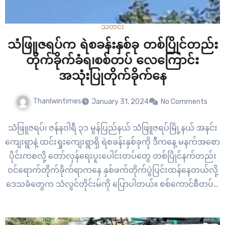
သတင်း
သံဖြူဇရပ်က ရဲစခန်းနှစ်ခု တစ်ပြိုင်တည်း
တိုက်ခိုက်ခံရ၊စစ်တပ် လေကြောင်း
အသုံးပြုတိုက်ခိုက်နေ
Thanlwintimes
January 31, 2024
No Comments
သံဖြူဇရပ်၊ ဇန်နဝါရီ ၃၁ မွန်ပြည်နယ် သံဖြူဇရပ်မြို့နယ် အနင်း
ကျေးရွာနဲ့ ထင်းရှုးကျေးရွာရှိ ရဲစခန်းနှစ်ခုကို ဒီကနေ့ မနက်အစော
ပိုင်းကစလို့ တော်လှန်ရေးပူးပေါင်းတပ်တွေ တစ်ပြိုင်နက်တည်း
ဝင်ရောက်တိုက်ခိုက်ရာကနေ နှစ်ဖက်တိုက်ပွဲပြင်းထန်နေတယ်လို့
ဒေသခံတွေက သံလွင်တိုင်းမ်ကို ပြောပါတယ်။ စစ်ကောင်စီတပ်ဖွဲ့
ဝင်တွေ တပ်စွဲနေထိုင်တဲ့ အဲဒီရဲစခန်းနှစ်ခုကို ဒီကနေ့ ဇန်နဝါရီ ၃၁
ရက်နေ့ မနက် ၆ နာရီအချိန်ခန့်ကစပြီး သံဖြူဇရပ်မြို့နယ် ပကဖနဲ့