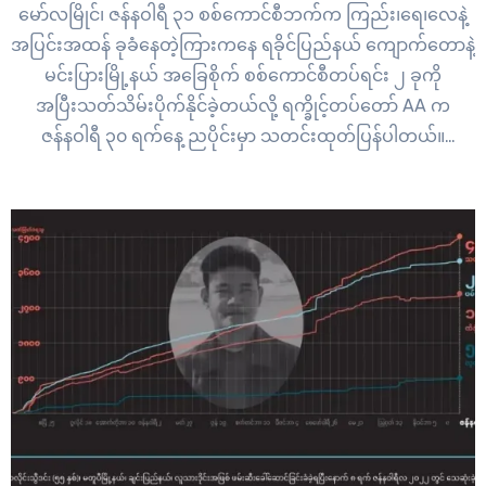
မော်လမြိုင်၊ ဇန်နဝါရီ ၃၁ စစ်ကောင်စီဘက်က ကြည်း၊ရေ၊လေနဲ့
အပြင်းအထန် ခုခံနေတဲ့ကြားကနေ ရခိုင်ပြည်နယ် ကျောက်တောနဲ့
မင်းပြားမြို့နယ် အခြေစိုက် စစ်ကောင်စီတပ်ရင်း ၂ ခုကို
အပြီးသတ်သိမ်းပိုက်နိုင်ခဲ့တယ်လို့ ရက္ခိုင့်တပ်တော် AA က
ဇန်နဝါရီ ၃၀ ရက်နေ့ ညပိုင်းမှာ သတင်းထုတ်ပြန်ပါတယ်။
ကျောက်တော်အခြေစိုက် ခမရ ၃၇၄ တပ်ရင်းတစ်ခုလုံးကို စစ်
ကောင်စီဘက်က လေကြောင်းမှ တစ်ရက်လုံးတောက်လျှောက်
အဆက်မပြတ်…