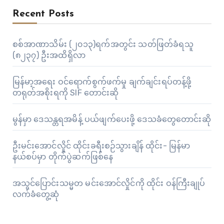
Recent Posts
စစ်အာဏာသိမ်း (၂၀၁၃)ရက်အတွင်း သတ်ဖြတ်ခံရသူ
(၈၂၃၇) ဦးအထိရှိလာ
မြန်မာ့အရေး ဝင်ရောက်စွက်ဖက်မှု ချက်ချင်းရပ်တန့်ဖို့
တရုတ်အစိုးရကို SIF တောင်းဆို
မွန်မှာ ဒေသန္တရအမိန့် ပယ်ဖျက်ပေးဖို့ ဒေသခံတွေတောင်းဆို
ဦးမင်းအောင်လှိုင် ထိုင်းခရီးစဉ်သွားချိန် ထိုင်း- မြန်မာ
နယ်စပ်မှာ တိုက်ပွဲဆက်ဖြစ်နေ
အသွင်ပြောင်းသမ္မတ မင်းအောင်လှိုင်ကို ထိုင်း ဝန်ကြီးချုပ်
လက်ခံတွေ့ဆုံ