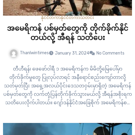
နိုင်ငံတကာ
နိုင်ငံတကာ
သတင်း
အမေရိကန် ပစ်မှတ်တွေကို တိုက်ခိုက်နိုင်
တယ်လို့ အီရန် သတိပေး
Thanlwintimes
January 31, 2024
No Comments
တီဟီရန်၊ ဖေဖော်ဝါရီ ၁ အမေရိကန်က မိမိတို့မြေပေါ်မှာ
တိုက်ခိုက်မှုတွေ ပြုလုပ်လာရင် အနီရောင်စည်းကျော်တာလို့
သတ်မှတ်ပြီး အရှေ့အလယ်ပိုင်းဒေသတဝှမ်းမှာရှိတဲ့ အမေရိကန်
ပစ်မှတ်တွေကို လက်တုံ့ပြန်တိုက်ခိုက်သွားမယ်လို့ အီရန်အစိုးရက
သတိပေးလိုက်ပါတယ်။ ဂျော်ဒန်နိုင်ငံအခြေစိုက် အမေရိကန်စစ်
စခန်းတစ်ခုကို အီရန်ကျောထောက်နောက်ခံပေးထားတဲ့
လက်နက်ကိုင်အဖွဲ့တစ်ခုက ဒရုန်းနဲ့ တိုက်ခိုက်ခဲ့တဲ့အတွက် အမေ
ရိကန် စစ်သား ၃ ဦးသေဆုံးခဲ့ရပြီးနောက် ဘယ်လိုတုံ့ပြန်မလဲဆို