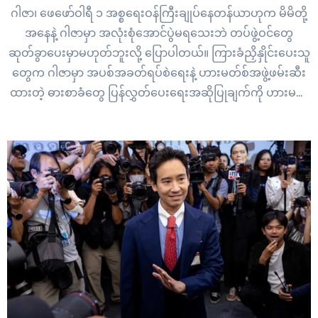
ဂါဇာ၊ ဖေဖော်ဝါရီ ၁ အစ္စရေးဝန်ကြီးချုပ်နေတန်ယာဟုက မိမိတို့
အနေနဲ့ ဂါဇာမှာ အလုံးစုံအောင်ပွဲမရသေးဘဲ တပ်ဖွဲ့ဝင်တွေ
ဆုတ်ခွာပေးမှာမဟုတ်ဘူးလို့ ပြောပါတယ်။ ကြားခံညှိနှိုင်းပေးသူ
တွေက ဂါဇာမှာ အပစ်အခတ်ရပ်စဲရေးနဲ့ ဟားမတ်စ်အဖွဲ့ဖမ်းဆီး
ထားတဲ့ ဓားစာခံတွေ ပြန်လွှတ်ပေးရေးအဆိုပြုချက်ကို ဟားမတ်
စ်အဖွဲ့ဆီ တင်ပြထားတာပါ။ ဒါဟာ ပထမအကြိမ် အပစ်ရပ်
သဘောတူညီမှု ပျက်ပြယ်သွားပြီး နောက်ပိုင်း အလေးနက်ဆုံး
ငြိမ်းချမ်းရေး အစီအစဉ်ဖြစ်တယ်လို့ ဆိုနေကြပါတယ်။ အစ္စရေး
ရဲ့ မြေပြင်ဝေဟင်ထိုးစစ်ဆင်မှုတွေကြောင့် ဂါဇာမှာ…