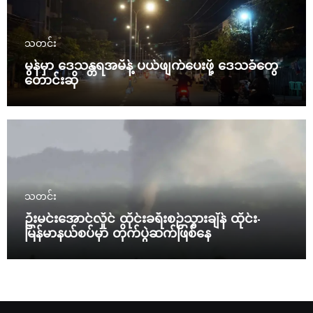
သတင်း
မွန်မှာ ဒေသန္တရအမိန့် ပယ်ဖျက်ပေးဖို့ ဒေသခံတွေ
တောင်းဆို
သတင်း
ဦးမင်းအောင်လှိုင် ထိုင်းခရီးစဉ်သွားချိန် ထိုင်း-
မြန်မာနယ်စပ်မှာ တိုက်ပွဲဆက်ဖြစ်နေ