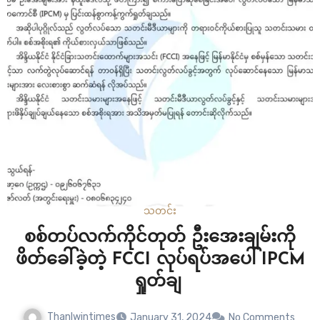
ဆုံးဖြတ်ခဲ့တာပါ။ ထိုင်းလူထုကြား…
သတင်း
စစ်တပ်လက်ကိုင်တုတ် ဦးအေးချမ်းကို
ဖိတ်ခေါ်ခဲ့တဲ့ FCCI လုပ်ရပ်အပေါ် IPCM
ရှုတ်ချ
Thanlwintimes
January 31, 2024
No Comments