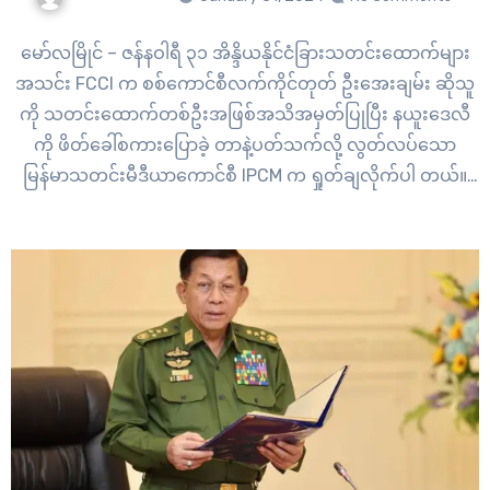
မော်လမြိုင် – ဇန်နဝါရီ ၃၁ အိန္ဒိယနိုင်ငံခြားသတင်းထောက်များ
အသင်း FCCI က စစ်ကောင်စီလက်ကိုင်တုတ် ဦးအေးချမ်း ဆိုသူ
ကို သတင်းထောက်တစ်ဦးအဖြစ်အသိအမှတ်ပြုပြီး နယူးဒေလီ
ကို ဖိတ်ခေါ်စကားပြောခဲ့ တာနဲ့ပတ်သက်လို့ လွတ်လပ်သော
မြန်မာသတင်းမီဒီယာကောင်စီ IPCM က ရှုတ်ချလိုက်ပါ တယ်။
ပြီးခဲ့တဲ့ ဇန်နဝါရီလ ၃၀ ရက်နေ့က FCCI ဖိတ်ခေါ်ခဲ့သူဟာ သတင်း
မီဒီယာတွေကို တရားဝင် ကိုယ်စားပြုသူ သတင်းသမားတစ်ဦး
မဟုတ်ဘဲ…