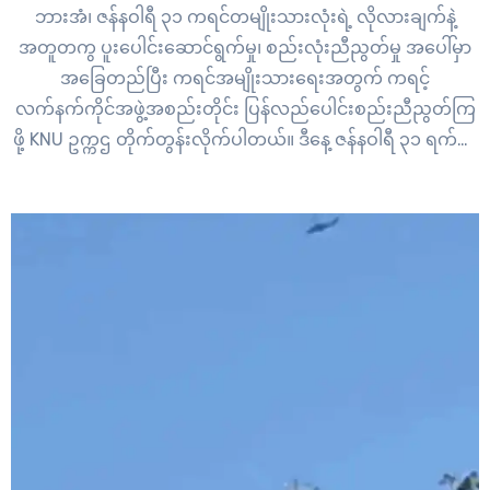
ဘားအံ၊ ဇန်နဝါရီ ၃၁ ကရင်တမျိုးသားလုံးရဲ့ လိုလားချက်နဲ့
အတူတကွ ပူးပေါင်းဆောင်ရွက်မှု၊ စည်းလုံးညီညွတ်မှု အပေါ်မှာ
အခြေတည်ပြီး ကရင်အမျိုးသားရေးအတွက် ကရင့်
လက်နက်ကိုင်အဖွဲ့အစည်းတိုင်း ပြန်လည်ပေါင်းစည်းညီညွတ်ကြ
ဖို့ KNU ဥက္ကဌ တိုက်တွန်းလိုက်ပါတယ်။ ဒီနေ့ ဇန်နဝါရီ ၃၁ ရက်နေ့
မှာ ကျရောက်တဲ့ ၇၅ နှစ်မြောက် ကရင့်တော်လှန်ရေးနေ့အတွက်
မိန့်ခွန်းပြောကြားစဉ် ကရင်အမျိုးသားအစည်းအရုံး KNU ဥက္ကဌ
ပဒိုစောကွယ်ထူးဝင်းက တိုက်တွန်းခဲ့တာပါ။…