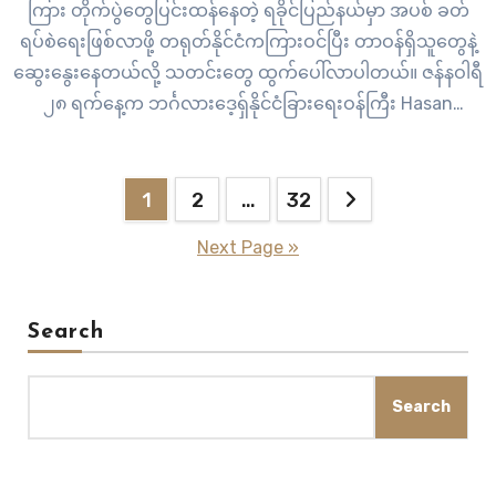
ကြား တိုက်ပွဲတွေပြင်းထန်နေတဲ့ ရခိုင်ပြည်နယ်မှာ အပစ် ခတ်
ရပ်စဲရေးဖြစ်လာဖို့ တရုတ်နိုင်ငံကကြားဝင်ပြီး တာဝန်ရှိသူတွေနဲ့
ဆွေးနွေးနေတယ်လို့ သတင်းတွေ ထွက်ပေါ်လာပါတယ်။ ဇန်နဝါရီ
၂၈ ရက်နေ့က ဘင်္ဂလားဒေ့ရှ်နိုင်ငံခြားရေးဝန်ကြီး Hasan
Mahmud က ရိုဟင်ဂျာတွေ နေရပ်ပြန်ပို့ရေးကိစ္စနဲ့ပတ်သက်ပြီး
ဘင်္ဂလားဒေ့ရှ်နိုင်ငံဆိုင်ရာ တရုတ်သံအမတ် Yao Wen နဲ့…
Posts
1
2
…
32
pagination
Next Page »
Search
Search