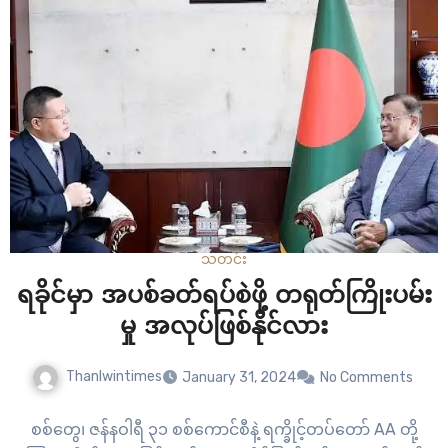
သတင်း
ရခိုင်မှာ အပစ်ခတ်ရပ်စဲဖို့ တရုတ်ကြိုးပမ်း
မှု အလုပ်ဖြစ်နိုင်လား
Thanlwintimes
January 31, 2024
No Comments
စစ်တွေ၊ ဇန်နဝါရီ ၃၁ စစ်ကောင်စီနဲ့ ရက္ခိုင့်တပ်တော် AA တို့