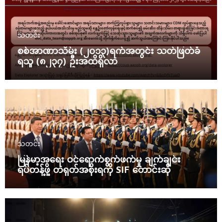
သတင်း
စစ်အာဏာသိမ်း (၂၀၁၃)ရက်အတွင်း သတ်ဖြတ်ခံ
ရသူ (၈၂၃၇) ဦးအထိရှိလာ
သတင်း
မြန်မာ့အရေး ဝင်ရောက်စွက်ဖက်မှု ချက်ချင်း
ရပ်တန့်ဖို့ တရုတ်အစိုးရကို SIF တောင်းဆို