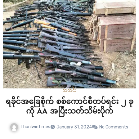
တောင်ညိုပြည်သူ့ပြောက်ကျားပူးပေါင်းတပ်ဖွဲ့တွေ…
သတင်း
ရခိုင်အခြေစိုက် စစ်ကောင်စီတပ်ရင်း ၂ ခု
ကို AA အပြီးသတ်သိမ်းပိုက်
Thanlwintimes
January 31, 2024
No Comments