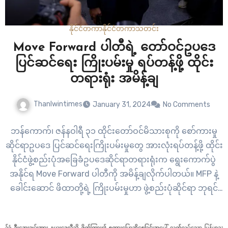
နိုင်ငံတကာ
နိုင်ငံတကာ
သတင်း
Move Forward ပါတီရဲ့ တော်ဝင်ဥပဒေ
ပြင်ဆင်ရေး ကြိုးပမ်းမှု ရပ်တန့်ဖို့ ထိုင်း
တရားရုံး အမိန့်ချ
Thanlwintimes
January 31, 2024
No Comments
ဘန်ကောက်၊ ဇန်နဝါရီ ၃၁ ထိုင်းတော်ဝင်မိသားစုကို စော်ကားမှု
ဆိုင်ရာဥပဒေ ပြင်ဆင်ရေးကြိုးပမ်းမှုတွေ အားလုံးရပ်တန့်ဖို့ ထိုင်း
နိုင်ငံဖွဲ့စည်းပုံအခြေခံဥပဒေဆိုင်ရာတရားရုံးက ရွေးကောက်ပွဲ
အနိုင်ရ Move Forward ပါတီကို အမိန့်ချလိုက်ပါတယ်။ MFP နဲ့
ခေါင်းဆောင် ဖိထာတို့ရဲ့ ကြိုးပမ်းမှုဟာ ဖွဲ့စည်းပုံဆိုင်ရာ ဘုရင်
စနစ်ကို ဖြုတ်သိမ်းဖို့ ကြိုးပမ်းမှုဖြစ်ပြီး ဖွဲ့စည်းပုံအခြေခံ ဥပဒေ
ကို ချိုးဖောက်တာဖြစ်တယ်လို့ တရားသူကြီး ၉ ဦးလုံးက