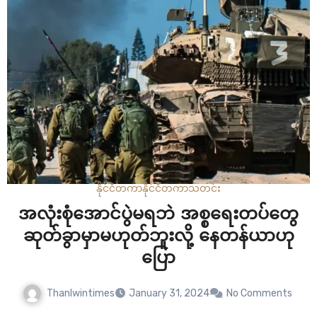
တာကို မိမိအနေနဲ့ ဆုံးဖြတ်ထားပြီးဖြစ်တယ်လို့ သမ္မတ ဂျိုးဘိုင်
ဒန်က ဆိုထားပါတယ်။…
နိုင်ငံတကာ
နိုင်ငံတကာ
သတင်း
အလုံးစုံအောင်ပွဲမရဘဲ အစ္စရေးတပ်တွေ
ဆုတ်ခွာမှာမဟုတ်ဘူးလို့ နေတန်ယာဟု
ပြော
Thanlwintimes
January 31, 2024
No Comments