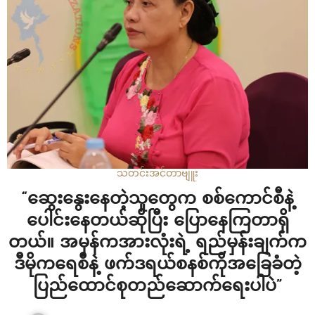
သတင်း
အင်တာဗျူး
“ဆွေးနွေးနေတဲ့သူတွေက စစ်ကောင်စီနဲ့
ပေါင်းနေတယ်ဆိုပြီး ပြောနေကြတာရှိ
တယ်။ အမှန်ကအားလုံးရဲ့ ရည်မှန်းချက်က
ဒီမိုကရေစီနဲ့ ဖက်ဒရယ်စနစ်ကိုအခြေခံတဲ့
ပြည်ထောင်စုတည်ဆောက်ရေးပါပဲ”