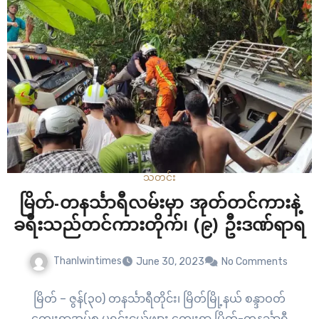
သတင်း
မြိတ်-တနင်္သာရီလမ်းမှာ အုတ်တင်ကားနဲ့
ခရီးသည်တင်ကားတိုက်၊ (၉) ဦးဒဏ်ရာရ
Thanlwintimes
June 30, 2023
No Comments
မြိတ် – ဇွန်(၃၀) တနင်္သာရီတိုင်း၊ မြိတ်မြို့နယ် စန္ဒာဝတ်
ကျေးရွာအုပ်စု မရင်းငယ်ဖျား ကျေးရွာ မြိတ်-တနင်္သာရီ