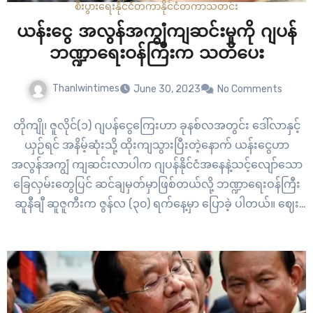
စီးပွားရေး
နိုင်ငံတကာ
နိုင်ငံတကာ
သတင်း
ယန်းငွေ အလွန်အကျွံကျဆင်းမှုကို ဂျပန်
ဘဏ္ဍာရေးဝန်ကြီးက သတိပေး
Thanlwintimes
June 30, 2023
No Comments
တိုကျို၊ ဇူလိုင်(၁) ဂျပန်ငွေကြေးဟာ ခုနစ်လအတွင်း ဒေါ်လာနှင့်
ယှဉ်ရင် အနိမ့်ဆုံးသို့ ထိုးကျသွားပြီးတဲ့နောက် ယန်းငွေဟာ
အလွန်အကျွံ ကျဆင်းလာပါက ဂျပန်နိုင်ငံအနေနဲ့သင့်လျော်သော
ခြေလှမ်းတွေပြင် ဆင်ချမှတ်မှာဖြစ်တယ်လို့ ဘဏ္ဍာရေးဝန်ကြီး
ဆူနီချီ ဆူဇူကီးက ဇွန်လ (၃၀) ရက်နေ့မှာ ပြောခဲ့ ပါတယ်။ ဈေး
ကစားသူတွေကို ဂျပန်အာဏာပိုင်တွေက ဝင်ရောက်စွက်ဖက်ပေး
ရတဲ့အထိ အဆင့်တစ်ခု ဖြစ်နေတဲ့ ဂျပန်ရဲ့ငွေကြေးကျဆင်းမှု
ကြောင့် ရင်းနှီးမြုပ်နှံသူတွေအနေနဲ့ယန်းငွေကို အလွန် အမင်း
ရောင်းချခြင်းမပြုဖို့…