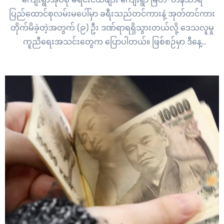
ပြည်ထောင်စုလမ်းမပေါ်မှာ ခရီးသည်တင်ကားနဲ့ အုတ်တင်ကား
တိုက်မိခဲ့တဲ့အတွက် (၉) ဦး ဒဏ်ရာရရှိသွားတယ်လို့ ဒေသလူမှု
ကူညီရေးအသင်းတွေက ပြောပါတယ်။ ဖြစ်စဉ်မှာ ဒီနေ့
ဇွန်လ(၃၀) ရက်နေ့ မနက်ပိုင်းက မြိတ်ကနေ ကော့သောင်းကို ဆင်း
လာတဲ့ မိုးသောက်ကြယ် ခရီးသည်တင်ကားနဲ့ တနင်္သာရီကနေ
မြိတ်ဘက်ကိုလာတဲ့…