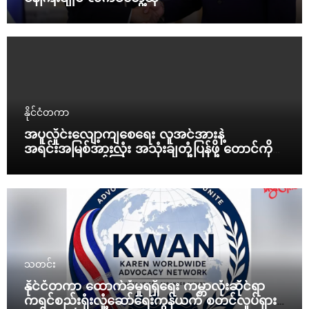
နိုင်ငံတကာ
အပူလှိုင်းလျော့ကျစေရေး လူအင်အားနဲ့
အရင်းအမြစ်အားလုံး အသုံးချတုံ့ပြန်ဖို့ တောင်ကိုရီး
ယားသမ္မတ ညွှန်ကြား
သတင်း
နိုင်ငံတကာ ထောက်ခံမှုရရှိရေး ကမ္ဘာလုံးဆိုင်ရာ
ကရင်စည်းရုံးလှုံ့ဆော်ရေးကွန်ယက် စတင်လှုပ်ရှား