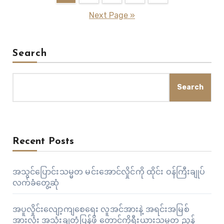
pagination
Next Page »
Search
Search
Recent Posts
အသွင်ပြောင်းသမ္မတ မင်းအောင်လှိုင်ကို ထိုင်း ဝန်ကြီးချုပ်
လက်ခံတွေ့ဆုံ
အပူလှိုင်းလျော့ကျစေရေး လူအင်အားနဲ့ အရင်းအမြစ်
အားလုံး အသုံးချတုံ့ပြန်ဖို့ တောင်ကိုရီးယားသမ္မတ ညွှန်