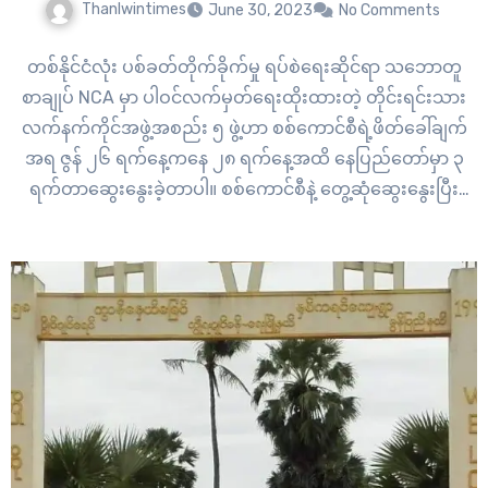
Thanlwintimes
June 30, 2023
No Comments
တစ်နိုင်ငံလုံး ပစ်ခတ်တိုက်ခိုက်မှု ရပ်စဲရေးဆိုင်ရာ သဘောတူ
စာချုပ် NCA မှာ ပါဝင်လက်မှတ်ရေးထိုးထားတဲ့ တိုင်းရင်းသား
လက်နက်ကိုင်အဖွဲ့အစည်း ၅ ဖွဲ့ဟာ စစ်ကောင်စီရဲ့ဖိတ်ခေါ်ချက်
အရ ဇွန် ၂၆ ရက်နေ့ကနေ ၂၈ ရက်နေ့အထိ နေပြည်တော်မှာ ၃
ရက်တာဆွေးနွေးခဲ့တာပါ။ စစ်ကောင်စီနဲ့ တွေ့ဆုံဆွေးနွေးပြီး
နောက် အသေး စိတ်အချက်အလက်တွေအပါအဝင် မူပိုင်းဆိုင်ရာ
သဘောတူညီချက် (၄) ချက်ကို လက်မှတ်ရေးထိုးခဲ့ကြ တယ်လို့
အပစ်ရပ်…