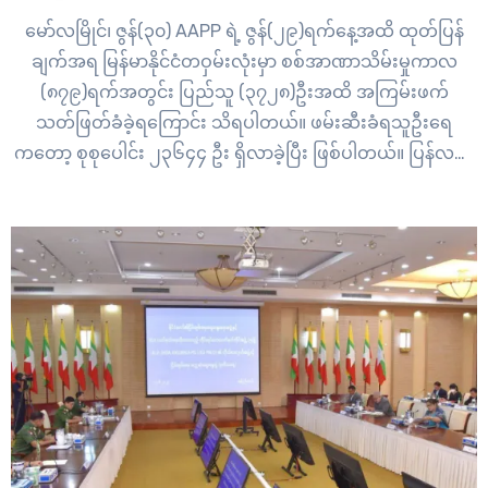
မော်လမြိုင်၊ ဇွန်(၃၀) AAPP ရဲ့ ဇွန်(၂၉)ရက်နေ့အထိ ထုတ်ပြန်
ချက်အရ မြန်မာနိုင်ငံတဝှမ်းလုံးမှာ စစ်အာဏာသိမ်းမှုကာလ
(၈၇၉)ရက်အတွင်း ပြည်သူ (၃၇၂၈)ဦးအထိ အကြမ်းဖက်
သတ်ဖြတ်ခံခဲ့ရကြောင်း သိရပါတယ်။ ဖမ်းဆီးခံရသူဦးရေ
ကတော့ စုစုပေါင်း ၂၃၆၄၄ ဦး ရှိလာခဲ့ပြီး ဖြစ်ပါတယ်။ ပြန်လည်
လွတ်မြောက်လာသူကတော့ (၄၃၅၆) ဦး ဖြစ်ပါတယ်။
အာဏာသိမ်းစစ်အုပ်စုရဲ့ အကြမ်းဖက်သတ်ဖြတ်မှုကြောင့် ရန်
ကုန်မြို့မှ ကျဆုံးသူအများဆုံးရှိခဲ့တာပါ။ မွန်ပြည်နယ်မှာတော့
ကျဆုံးသူ ၁၄…