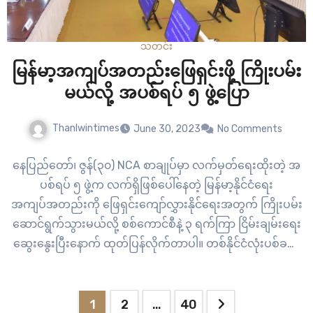
သတင်း
မြန်မာ့အကျပ်အတည်းဖြေရှင်းဖို့ ကြိုးပမ်း
မယ်လို့ အပစ်ရပ် ၅ ဖွဲ့ပြော
Thanlwintimes
June 30, 2023
No Comments
နေပြည်တော်၊ ဇွန်(၃၀) NCA စာချုပ်မှာ လက်မှတ်ရေးထိုးတဲ့ အ
ပစ်ရပ် ၅ ဖွဲ့က လက်ရှိဖြစ်ပေါ်နေတဲ့ မြန်မာ့နိုင်ငံရေး
အကျပ်အတည်းကို ဖြေရှင်းကျော်လွှားနိုင်ရေးအတွက် ကြိုးပမ်း
ဆောင်ရွက်သွားမယ်လို့ စစ်ကောင်စီနဲ့ ၃ ရက်ကြာ ငြိမ်းချမ်းရေး
ဆွေးနွေးပြီးနောက် ထုတ်ပြန်လိုက်တာပါ။ တစ်နိုင်ငံလုံးပစ်ခတ်
တိုက်ခိုက်မှု ရပ်စဲရေးဆိုင်ရာ သဘောတူစာချုပ် NCA မှာ ပါဝင်
လက်မှတ်ရေးထိုးထားတဲ့ တိုင်းရင်းသားလက်နက်ကိုင်အဖွဲ့
Posts
အစည်း ၅ ဖွဲ့ဟာ စစ်ကောင်စီရဲ့ ဖိတ်ခေါ်ချက်အရ ဇွန် ၂၆…
1
2
…
40