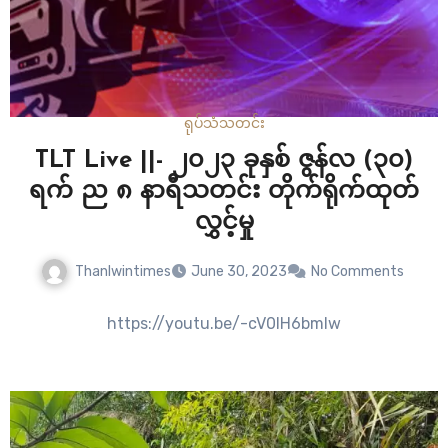
ရုပ်သံ
သတင်း
TLT Live ||- ၂၀၂၃ ခုနှစ် ဇွန်လ (၃၀)
ရက် ည ၈ နာရီသတင်း တိုက်ရိုက်ထုတ်
လွှင့်မှု
Thanlwintimes
June 30, 2023
No Comments
https://youtu.be/-cV0lH6bmIw