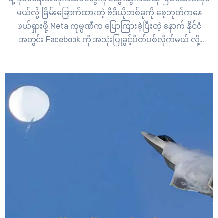
မယ်လို့ ခြိမ်းခြောက်ထားတဲ့ ဗီဒီယိုတစ်ခုကို ဖေ့ဘုတ်ကနေ
ဖယ်ရှားဖို့ Meta ကုမ္ပဏီက ပြောကြားခဲ့ပြီးတဲ့ နောက် နိုင်ငံ
အတွင်း Facebook ကို အသုံးပြုခွင့်ပိတ်ပစ်လိုက်မယ် လို့
ဝန်ကြီးချုပ်က ဇွန်(၃၀) ရက်နေ့မှာ ပြန်လည်ခြိမ်းခြောက်ခဲ့ပါ
တယ်။ ဝန်ကြီးချုပ်ဟွန်ဆန်ရဲ့ အာဏာရ ကမ္ဘောဒီးယားပြည်သူ့
ပါတီကို အဓိကစိန်ခေါ်နိုင်မယ့်သူအား ပါတီမှတ်ပုံ…