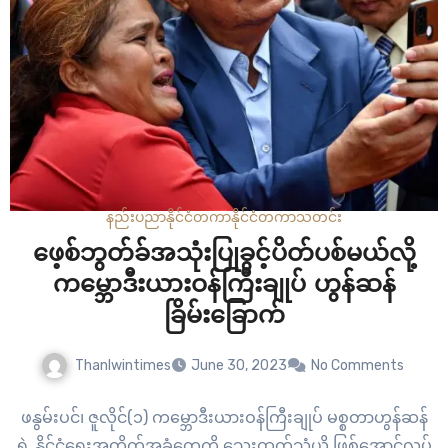
နည်းပညာ
နိုင်ငံတကာ
နိုင်ငံတကာ
သတင်း
ဖေ့စ်ဘွတ်ခ်အသုံးပြုခွင့်ပိတ်ပစ်မယ်လို့
ကမ္ဘောဒီးယားဝန်ကြီးချုပ် ဟွန်ဆန်
ခြိမ်းခြောက်
Thanlwintimes
June 30, 2023
No Comments
ဖနွမ်းပင်၊ ဇူလိုင်(၁) ကမ္ဘောဒီးယားဝန်ကြီးချုပ် မစ္စတာဟွန်ဆန်
ရဲ့ နိုင်ငံရေးအတိုက်အခံတွေကို သွေးထွက်သံယို ဖြစ်အောင်လုပ်