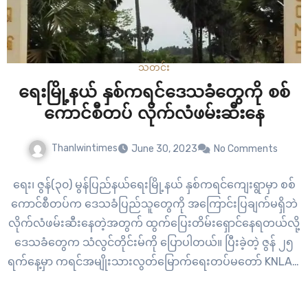
သတင်း
ရေးမြို့နယ် နှစ်ကရင်ဒေသခံတွေကို စစ်
ကောင်စီတပ် လိုက်လံဖမ်းဆီးနေ
Thanlwintimes
June 30, 2023
No Comments
ရေး၊ ဇွန်(၃၀) မွန်ပြည်နယ်ရေးမြို့နယ် နှစ်ကရင်ကျေးရွာမှာ စစ်
ကောင်စီတပ်က ဒေသခံပြည်သူတွေကို အကြောင်းပြချက်မရှိဘဲ
လိုက်လံဖမ်းဆီးနေတဲ့အတွက် ထွက်ပြေးတိမ်းရှောင်နေရတယ်လို့
ဒေသခံတွေက သံလွင်တိုင်းမ်ကို ပြောပါတယ်။ ပြီးခဲ့တဲ့ ဇွန် ၂၅
ရက်နေ့မှာ ကရင်အမျိုးသားလွတ်မြောက်ရေးတပ်မတော် KNLA နဲ့
PDF ပူးပေါင်းတပ်တွေက နှစ်ကရင်ရဲစခန်းကို ဝင်ရောက်
တိုက်ခိုက်ပြီးနောက် စစ်ကောင်စီတပ်ကနေ ပြည်သူတွေကို