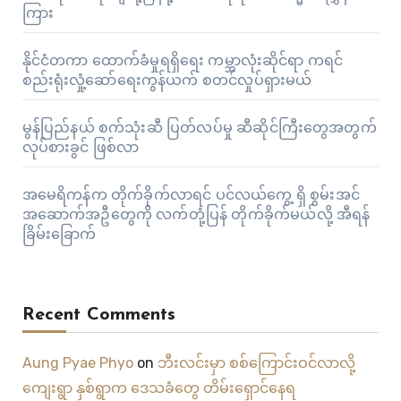
ကြား
နိုင်ငံတကာ ထောက်ခံမှုရရှိရေး ကမ္ဘာလုံးဆိုင်ရာ ကရင်
စည်းရုံးလှုံ့ဆော်ရေးကွန်ယက် စတင်လှုပ်ရှားမယ်
မွန်ပြည်နယ် စက်သုံးဆီ ပြတ်လပ်မှု ဆီဆိုင်ကြီးတွေအတွက်
လုပ်စားခွင် ဖြစ်လာ
အမေရိကန်က တိုက်ခိုက်လာရင် ပင်လယ်ကွေ့ ရှိ စွမ်းအင်
အဆောက်အဦတွေကို လက်တုံ့ပြန် တိုက်ခိုက်မယ်လို့ အီရန်
ခြိမ်းခြောက်
Recent Comments
Aung Pyae Phyo
on
ဘီးလင်းမှာ စစ်ကြောင်းဝင်လာလို့
ကျေးရွာ နှစ်ရွာက ဒေသခံတွေ တိမ်းရှောင်နေရ