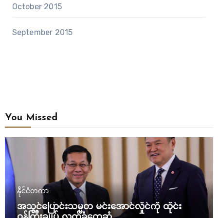
October 2015
September 2015
You Missed
နိုင်ငံတကာ
အသွင်ပြောင်းသမ္မတ မင်းအောင်လှိုင်ကို ထိုင်း
ဝန်ကြီးချုပ် လက်ခံတွေ့ဆုံ