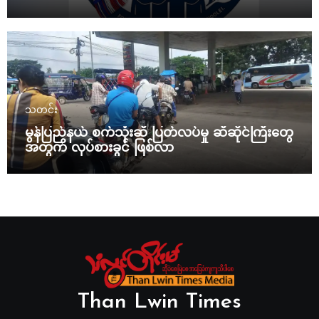
မယ်
သတင်း
မွန်ပြည်နယ် စက်သုံးဆီ ပြတ်လပ်မှု ဆီဆိုင်ကြီးတွေ
အတွက် လုပ်စားခွင် ဖြစ်လာ
Than Lwin Times