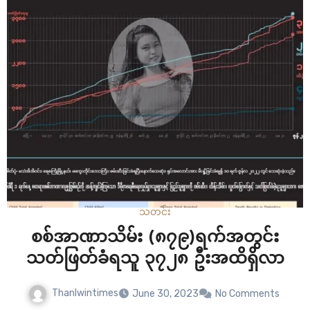
အကြောင်းပြချက်မရှိဘဲ လိုက်လံဖမ်းဆီးနေတာပါ။ စစ်ကောင်စီ
တပ်ဟာ ဇွန် ၂၉…
သတင်း
စစ်အာဏာသိမ်း (၈၇၉)ရက်အတွင်း
သတ်ဖြတ်ခံရသူ ၃၇၂၈ ဦးအထိရှိလာ
Thanlwintimes
June 30, 2023
No Comments