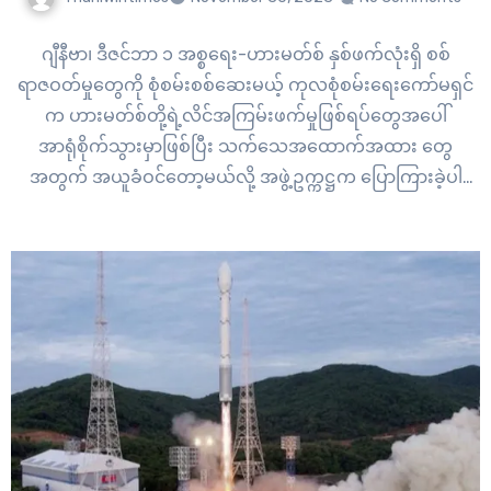
ဂျီနီဗာ၊ ဒီဇင်ဘာ ၁ အစ္စရေး-ဟားမတ်စ် နှစ်ဖက်လုံးရှိ စစ်
ရာဇဝတ်မှုတွေကို စုံစမ်းစစ်ဆေးမယ့် ကုလစုံစမ်းရေးကော်မရှင်
က ဟားမတ်စ်တို့ရဲ့လိင်အကြမ်းဖက်မှုဖြစ်ရပ်တွေအပေါ်
အာရုံစိုက်သွားမှာဖြစ်ပြီး သက်သေအထောက်အထား တွေ
အတွက် အယူခံဝင်တော့မယ်လို့ အဖွဲ့ဥက္ကဋ္ဌက ပြောကြားခဲ့ပါ
တယ်။ အစောပိုင်းမှာ ကုလသမဂ္ဂက နှုတ်ဆိတ်နေမှုကြောင့်
အစ္စရေးနဲ့ဓားစာခံမိသားစုတွေရဲ့ ဝေဖန်မှုတွေကြားမှာပဲ သက်သေ
အထောက်အထားတွေကို နိုင်ငံတကာ ရာဇဝတ်တရားရုံးသို့
လွှဲပြောင်းပေးမှာဖြစ်ပြီး တရားစွဲဆိုမှုတွေကို ထည့်သွင်းစဉ်းစားဖို့
တောင်းဆိုသွားမယ်လို့ ဥက္ကဌ နာဗီပီလေးက ဆိုခဲ့ပါတယ်။…