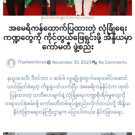
နိုင်ငံတကာ
နိုင်ငံတကာ
သတင်း
အမေရိကန်ထောက်ပြထားတဲ့ လုံခြုံရေး
ကဏ္ဍတွေကို ကိုင်တွယ်ဖြေရှင်းဖို့ အိန္ဒိယမှာ
ကော်မတီ ဖွဲ့စည်း
Thanlwintimes
November 30, 2023
No Comments
နယူးဒေလီ၊ ဒီဇင်ဘာ ၁ ဆစ်ခ် လူမျိုးခွဲထွက်ရေးခေါင်းဆောင်
သတ်ဖြတ်ခံရတဲ့ ကိစ္စနဲ့ပတ်သက်ပြီး အမေရိကန်နိုင်ငံက ထုတ်
ပြန်ထားတဲ့ သတိပေးချက်နဲ့ လုံခြုံရေးကဏ္ဍစိုးရိမ်မှုတွေကို
တရားဝင်စုံစမ်းဖို့ ကော်မတီတစ်ရပ်ဖွဲ့စည်းလိုက်တယ်လို့ အိန္ဒိယ
နိုင်ငံခြားရေးဝန်ကြီးဌာနက ပြောပါတယ်။ နိုင်ငံခြားရေး
ဝန်ကြီးဌာနရဲ့ ထုတ်ပြန်ချက် မတိုင်မီ တစ်ပတ်အလိုမှာအမေရိ
ကန်က ဆစ်ခ် ခွဲထွက်ရေး ခေါင်းဆောင်ကို သတ်ဖြတ်တဲ့ ကြံစည်