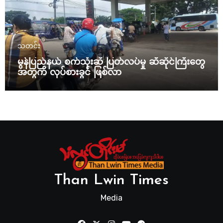
သတင်း
မွန်ပြည်နယ် စက်သုံးဆီ ပြတ်လပ်မှု ဆီဆိုင်ကြီးတွေ
အတွက် လုပ်စားခွင် ဖြစ်လာ
Than Lwin Times
Media