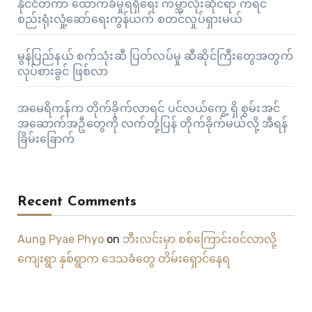
နိုင်ငံတကာ ထောက်ခံမှုရရှိရေး ကမ္ဘာလုံးဆိုင်ရာ ကရင်
စည်းရုံးလှုံ့ဆော်ရေးကွန်ယက် စတင်လှုပ်ရှားမယ်
မွန်ပြည်နယ် စက်သုံးဆီ ပြတ်လပ်မှု ဆီဆိုင်ကြီးတွေအတွက်
လုပ်စားခွင် ဖြစ်လာ
အမေရိကန်က တိုက်ခိုက်လာရင် ပင်လယ်ကွေ့ ရှိ စွမ်းအင်
အဆောက်အဦတွေကို လက်တုံ့ပြန် တိုက်ခိုက်မယ်လို့ အီရန်
ခြိမ်းခြောက်
Recent Comments
Aung Pyae Phyo
on
ဘီးလင်းမှာ စစ်ကြောင်းဝင်လာလို့
ကျေးရွာ နှစ်ရွာက ဒေသခံတွေ တိမ်းရှောင်နေရ