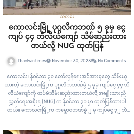
သတင်း
ကောလင်းမြို့ ပုဂ္ဂလိကဘဏ် ၅ ခုမှ ငွေ
ကျပ် ၄၄ ဘီလီယံကျော် သိမ်ဆည်းထား
တယ်လို့ NUG ထုတ်ပြန်
Thanlwintimes
November 30, 2023
No Comments
ကောလင်း၊ နို၀င်ဘာ ၃၀ တော်လှန်ရေးအင်အားစုတွေ သိမ်းယူ
ထားတဲ့ ကောလင်းမြို့က ပုဂ္ဂလိကဘဏ်ခွဲ ၅ ခုမှ ကျပ်ငွေ ၄၄ ဘီ
လီယံကျော်ကို ထပ်မံသိမ်းဆည်းထားတယ်လို့ အမျိုးသားညီ
ညွှတ်ရေးအစိုးရ (NUG) က နို၀င်ဘာ ၃၀ မှာ ထုတ်ပြန်ထားပါ
တယ်။ ကောလင်းမြို့က ကမ္ဘောဇဘဏ်ခွဲ ၂ မှ ကျပ်ငွေ ၃၂ ဘီ
လီယံကျော်၊ မြန်မာ့ရှေ့ဆောင်ဘဏ်မှ ကျပ်ငွေ ၉…