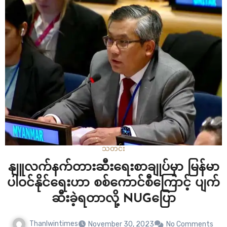
သတင်း
နျူလက်နက်တားဆီးရေးစာချုပ်မှာ မြန်မာ
ပါဝင်နိုင်ရေးဟာ စစ်ကောင်စီကြောင့် ပျက်
ဆီးခဲ့ရတာလို့ NUGပြော
Thanlwintimes
November 30, 2023
No Comments