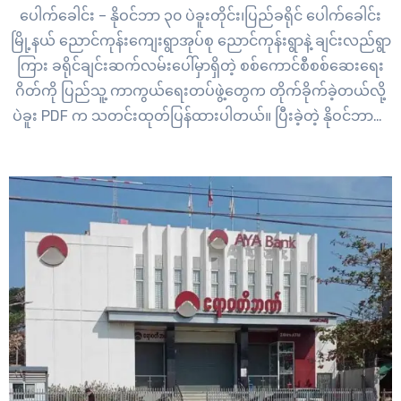
ပေါက်ခေါင်း – နိုဝင်ဘာ ၃၀ ပဲခူးတိုင်း၊ပြည်ခရိုင် ပေါက်ခေါင်း
မြို့နယ် ညောင်ကုန်းကျေးရွာအုပ်စု ညောင်ကုန်းရွာနဲ့ ချင်းလည်ရွာ
ကြား ခရိုင်ချင်းဆက်လမ်းပေါ်မှာရှိတဲ့ စစ်ကောင်စီစစ်ဆေးရေး
ဂိတ်ကို ပြည်သူ့ ကာကွယ်ရေးတပ်ဖွဲ့တွေက တိုက်ခိုက်ခဲ့တယ်လို့
ပဲခူး PDF က သတင်းထုတ်ပြန်ထားပါတယ်။ ပြီးခဲ့တဲ့ နိုဝင်ဘာလ
၂၉ ရက်နေ့ မနက်အစောပိုင်းက စစ်ကောင်စီစစ်ဆေးရေးဂိတ်ကို
တိုက်ခိုက်ခဲ့တာဖြစ်ပြီး အဲဒီစီးနင်းတိုက်ခိုက်မှုကြောင့် စစ်ကောင်စီ
တပ်ဖွဲ့ဝင် ၂ ဦးထိခိုက်ဒဏ်ရာရရှိခဲ့တယ် လို့…