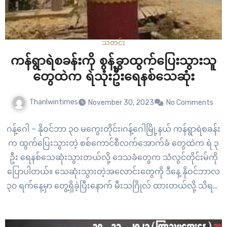
သတင်း
ကန်ရွာရဲစခန်းကို စွန့်ခွာထွက်ပြေးသွားသူ
တွေထဲက ရဲသုံးဦးရေနစ်သေဆုံး
Thanlwintimes
November 30, 2023
No Comments
ဂန့်ဂေါ – နိုဝင်ဘာ ၃၀ မကွေးတိုင်း၊ဂန့်ဂေါမြို့နယ် ကန်ရွာရဲစခန်း
က ထွက်ပြေးသွားတဲ့ စစ်ကောင်စီလက်အောက်ခံ တွေထဲက ရဲ ၃
ဦး ရေနစ်သေဆုံးသွားတယ်လို့ ဒေသခံတွေက သံလွင်တိုင်းမ်ကို
ပြောပါတယ်။ သေဆုံးသွားတဲ့အလောင်းတွေကို ဒီနေ့ နိုဝင်ဘာလ
၃၀ ရက်နေ့မှာ တွေ့ရှိခဲ့ပြီးနောက် မီးသဂြိုလ် ထားတယ်လို့ သိရပါ
တယ်။ “ညကြီးချောင်းကူးတာမှာရေကြောမသိပဲနဲ့ကူးပုံပါ။
ကာကွယ်ရေးအဖွဲ့တွေကနယ်မြေရှင်းလင်း တာတွေလုပ်ဆောင်နေ