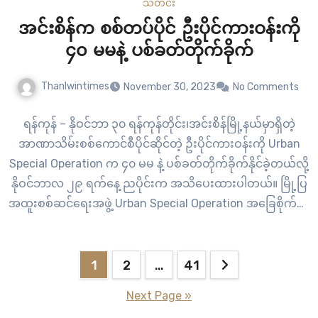
သတင်း
အင်းစိန်က စစ်တပ်ပိုင် ဦးပိုင်ကားဝန်းကို
၄၀ မမနဲ့ ပစ်ခတ်တိုက်ခိုက်
Thanlwintimes
November 30, 2023
No Comments
ရန်ကုန် – နိုဝင်ဘာ ၃၀ ရန်ကုန်တိုင်း၊အင်းစိန်မြို့နယ်မှာရှိတဲ့
အာဏာသိမ်းစစ်ကောင်စီပိုင်ဆိုင်တဲ့ ဦးပိုင်ကားဝန်းကို Urban
Special Operation က ၄၀ မမ နဲ့ ပစ်ခတ်တိုက်ခိုက်နိုင်ခဲ့တယ်လို့
နိုဝင်ဘာလ ၂၉ ရက်နေ့ ညပိုင်းက အသိပေးထားပါတယ်။ မြို့ပြ
အထူးစစ်ဆင်ရေးအဖွဲ့ Urban Special Operation အခြေစိုက်ရာ
မြို့တွေမှာ တော်လှန်ရေး အရှိန်မြှင့်တင်ဖို့ အနက်ရောင်အလံကို
စတင်လွှင့်ထူပြီဖြစ်တယ်လို့ ဆိုထားပါတယ်။…
Posts
1
2
…
41
pagination
Next Page »