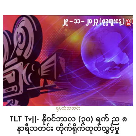
ရုပ်သံ
သတင်း
TLT Tv||- နိုဝင်ဘာလ (၃၀) ရက် ည ၈
နာရီသတင်း တိုက်ရိုက်ထုတ်လွှင့်မှု