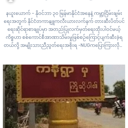
နယူးယောက် – နိုဝင်ဘာ ၃၀ မြန်မာနိုင်ငံအနေနဲ့ ကမ္ဘာ့ငြိမ်းချမ်း
ရေးအတွက် နိုင်ငံတကာနျူကလီးယားလက်နက် တားဆီးပိတ်ပင်
ရေးဆိုင်ရာစာချုပ်မှာ အတည်ပြုလက်မှတ်ရေးထိုးပါဝင်မယ့်
ကိစ္စဟာ စစ်ကောင်စီအာဏာသိမ်းမှုဖြစ်စဉ်ကြောင့်ပျက်ဆီးခဲ့ရ
တယ်လို့ အမျိုးသားညီညွတ်ရေးအစိုးရ -NUGကပြောကြားလိုက်
ပါတယ်။ နျူကလီးယားလက်နက် တားဆီးပိတ်ပင်ရေးဆိုင်ရာ
စာချုပ်အဖွဲ့ဝင်နိုင်ငံတွေရဲ့ ဒုတိယအကြိမ်မြောက် အစည်းအဝေး
မိန့်ခွန်းပြောကြားမှုအစီအစဉ်မှာ ကုလ သမဂ္ဂဆိုင်ရာ မြန်မာ
အမြဲတမ်းကိုယ်စားလှယ် သံအမတ်ကြီး ဦးကျော်မိုးထွန်းက အခု
လိုပြောကြားခဲ့တာဖြစ်ပါတယ်။ နျူကလီးယားလက်နက် တားဆီး
ပိတ်ပင်ရေးဆိုင်ရာစာချုပ်ကို ၂၀၁၈ ခုနှစ် စက် တင်ဘာလမှာ…