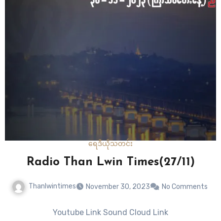
တယ်။ စခန်းကထွက်သွားတဲ့လူတွေကတော့ တောထဲမှာပျောက်
နေ တယ်။”လို့…
ရေဒီယို
သတင်း
Radio Than Lwin Times(27/11)
Thanlwintimes
November 30, 2023
No Comments
Youtube Link Sound Cloud Link