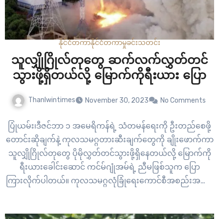
နိုင်ငံတကာ
နိုင်ငံတကာ
မှုခင်း
သတင်း
သူလျှိုဂြိုလ်တုတွေ ဆက်လက်လွှတ်တင်
သွားဖို့ရှိတယ်လို့ မြောက်ကိုရီးယား ပြော
Thanlwintimes
November 30, 2023
No Comments
ပြုံယမ်း၊ဒီဇင်ဘာ ၁ အမေရိကန်ရဲ့ သံတမန်ရေးကို ဦးတည်စေဖို့
တောင်းဆိုချက်နဲ့ ကုလသမဂ္ဂတားဆီးချက်တွေကို ချိုးဖောက်ကာ
သူလျှိုဂြိုလ်တုတွေ ပိုမိုလွှတ်တင်သွားဖို့ရှိနေတယ်လို့ မြောက်ကို
ရီးယားခေါင်းဆောင် ကင်မ်ဂျုံအမ်ရဲ့ ညီမဖြစ်သူက ပြော
ကြားလိုက်ပါတယ်။ ကုလသမဂ္ဂလုံခြုံရေးကောင်စီအစည်းအဝေး
မှာ ကုလဆိုင်ရာ အမေရိကန်သံအမတ်က မြောက်ကိုရီးယားရဲ့ ဂြို
လ်တုတွေဟာ အိမ်နီးချင်းတွေကို ခြိမ်းခြောက်နေတဲ့ ဥပဒေမဲ့