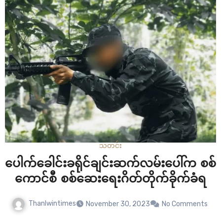
လုပ်ရပ်တွေ ဖြစ်တယ်လို့ဆိုထားတာပါ။ ဒါ့အပြင် ကြိုတင်
သတ်မှတ်ချက်တွေမပါဝင်တဲ့ ဆွေးနွေးမှုတွေပြုလုပ်ဖို့ အမေရိ
ကန်ဘက်က တောင်းဆိုထားပြီး အချိန်နဲ့…
သတင်း
ပေါက်ခေါင်းခရိုင်ချင်းဆက်လမ်းပေါ်က စစ်
ကောင်စီ စစ်ဆေးရေးဂိတ်တိုက်ခိုက်ခံရ
Thanlwintimes
November 30, 2023
No Comments