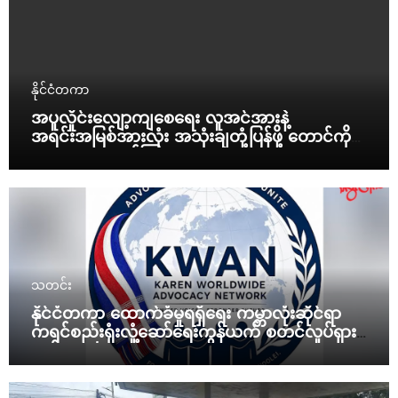
နိုင်ငံတကာ
အပူလှိုင်းလျော့ကျစေရေး လူအင်အားနဲ့
အရင်းအမြစ်အားလုံး အသုံးချတုံ့ပြန်ဖို့ တောင်ကိုရီး
ယားသမ္မတ ညွှန်ကြား
သတင်း
နိုင်ငံတကာ ထောက်ခံမှုရရှိရေး ကမ္ဘာလုံးဆိုင်ရာ
ကရင်စည်းရုံးလှုံ့ဆော်ရေးကွန်ယက် စတင်လှုပ်ရှား
မယ်