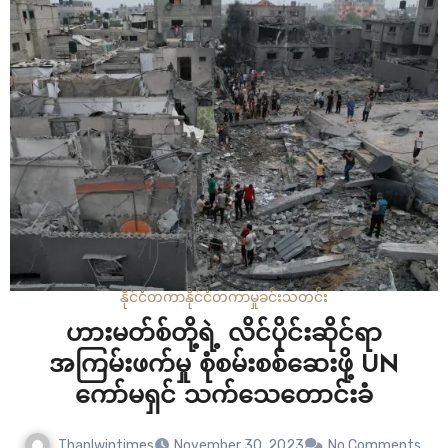
မှုမှာ အိန္ဒိယဘက်က ပါဝင်ပတ်သက်မှု ရှိနိုင်တယ်လို့ သတိပေးခဲ့
တာပါ။ အမေရိကန်နိုင်ငံရဲ့ ထုတ်ပြန်ချက်ဟာ…
နိုင်ငံတကာ
နိုင်ငံတကာ
မှုခင်း
သတင်း
ဟားမတ်စ်တို့ရဲ့ လိင်ပိုင်းဆိုင်ရာ
အကြမ်းဖက်မှု စုံစမ်းစစ်ဆေးဖို့ UN
ကော်မရှင် သက်သေတောင်းခံ
Thanlwintimes
November 30, 2023
No Comments