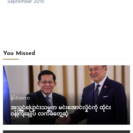
September 2015
You Missed
နိုင်ငံတကာ
အသွင်ပြောင်းသမ္မတ မင်းအောင်လှိုင်ကို ထိုင်း
ဝန်ကြီးချုပ် လက်ခံတွေ့ဆုံ