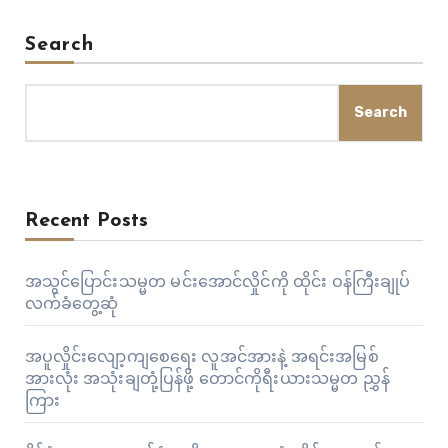
Search
Search
Recent Posts
အသွင်ပြောင်းသမ္မတ မင်းအောင်လှိုင်ကို ထိုင်း ဝန်ကြီးချုပ်
လက်ခံတွေ့ဆုံ
အပူလှိုင်းလျော့ကျစေရေး လူအင်အားနဲ့ အရင်းအမြစ်
အားလုံး အသုံးချတုံ့ပြန်ဖို့ တောင်ကိုရီးယားသမ္မတ ညွှန်
ကြား