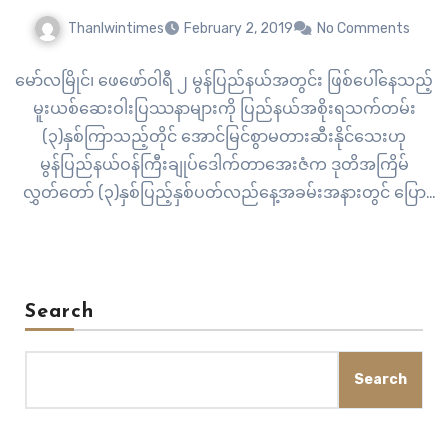
Thanlwintimes
February 2, 2019
No Comments
မော်လမြိုင်၊ ဖေဖော်ဝါရီ ၂ မွန်ပြည်နယ်အတွင်း ဖြစ်ပေါ်နေသည့်
မူးယစ်ဆေးဝါးပြဿနာများကို ပြည်နယ်အစိုးရသက်တမ်း
(၃)နှစ်ကြာသည့်တိုင် အောင်မြင်စွာမတားဆီးနိုင်သေးဟု
မွန်ပြည်နယ်ဝန်ကြီးချုပ်ဒေါက်တာအေးဇံက ဒုတိအကြိမ်
လွှတ်တော် (၃)နှစ်ပြည့်နှစ်ပတ်လည်နေ့အခမ်းအနားတွင် ပြော
ကြားခဲ့သည်။ မွန်ပြည်နယ်အတွင်းရှိ ကျေးရွာများတွင် ဘိန်း
စာရွက်ကိုပြုတ်၍ ကိုကာကိုလာနှင့် ရောနှောသောက်သုံးသည့်
အလေ့အကျင့်ကို အဆိုးဝါးဆုံးတွေ့ရှိနေရကြောင်း ဒေါက်တာ
အေးဇံက ပြောသည်။ “ကျွန်တော်တို့အစိုးရအဖွဲ့ရဲ့ အရေးယူ
Search
ဆောင်ရွက်မှုတွေဟာ အင်မတန်ကိုများပြားတယ်ဆိုပေမယ့်လည်း
အောင်မြင်တဲ့အခြေအနေ နဂိုအခြေအနေထက်ပိုမဆိုးအောင်
Search
ထိန်းချုပ်နိုင်တဲ့အခြေအနေပဲရှိပြီးတော့ ပိုပြီးတိုးတက်အောင်မြင်
လာတဲ့အခြေအနေကို မတွေ့ရှိရပါဘူး “…