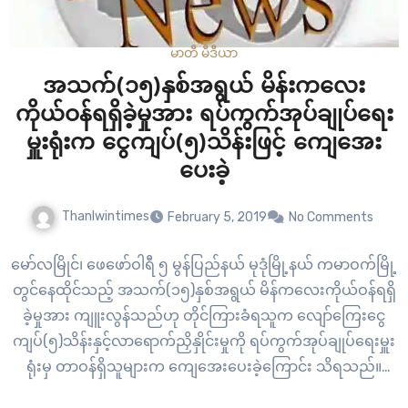
မာတီ မီဒီယာ
အသက်(၁၅)နှစ်အရွယ် မိန်းကလေး
ကိုယ်ဝန်ရရှိခဲ့မှုအား ရပ်ကွက်အုပ်ချုပ်ရေး
မှူးရုံးက ငွေကျပ်(၅)သိန်းဖြင့် ကျေအေး
ပေးခဲ့
Thanlwintimes
February 5, 2019
No Comments
မော်လမြိုင်၊ ဖေဖော်ဝါရီ ၅ မွန်ပြည်နယ် မုဒုံမြို့နယ် ကမာဝက်မြို့
တွင်နေထိုင်သည့် အသက်(၁၅)နှစ်အရွယ် မိန်ကလေးကိုယ်ဝန်ရရှိ
ခဲ့မှုအား ကျူးလွန်သည်ဟု တိုင်ကြားခံရသူက လျော်ကြေးငွေ
ကျပ်(၅)သိန်းနှင့်လာရောက်ညှိနှိုင်းမှုကို ရပ်ကွက်အုပ်ချုပ်ရေးမှူး
ရုံးမှ တာဝန်ရှိသူများက ကျေအေးပေးခဲ့ကြောင်း သိရသည်။
အသက်(၁၅)နှစ်အရွယ် မိန်းကလေးနှင့် အိမ်နီးချင်းဖြစ်သူ ကိုမျိုး