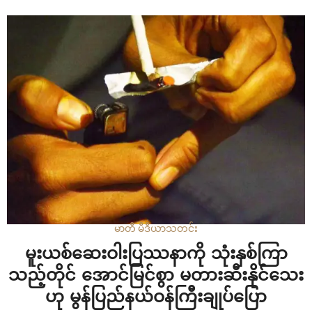
အောင် (၂၅)နှစ်တို့မှာ ၂၀၁၈ခုနှစ် ဧပြီလမှစတင်၍ ချစ်ကြိုက်ခဲ့
ရာမှ မိန်းကလေးဘက်မှ ကိုယ်ဝန် ၅လ ရရှိချိန်တွင် ကိုမျိုးအောင်
မှတာဝန်မယူလိုသည့်အတွက် မိန်းကလေး၏အဖွားက…
မာတီ မီဒီယာ
သတင်း
မူးယစ်ဆေးဝါးပြဿနာကို သုံးနှစ်ကြာ
သည့်တိုင် အောင်မြင်စွာ မတားဆီးနိုင်သေး
ဟု မွန်ပြည်နယ်ဝန်ကြီးချုပ်ပြော