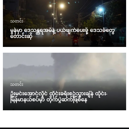
သတင်း
မွန်မှာ ဒေသန္တရအမိန့် ပယ်ဖျက်ပေးဖို့ ဒေသခံတွေ
တောင်းဆို
သတင်း
ဦးမင်းအောင်လှိုင် ထိုင်းခရီးစဉ်သွားချိန် ထိုင်း-
မြန်မာနယ်စပ်မှာ တိုက်ပွဲဆက်ဖြစ်နေ