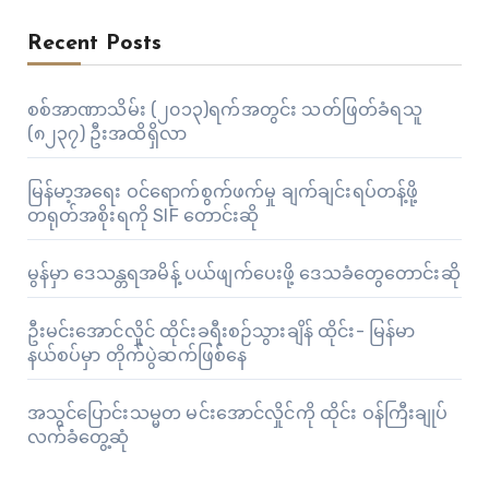
Recent Posts
စစ်အာဏာသိမ်း (၂၀၁၃)ရက်အတွင်း သတ်ဖြတ်ခံရသူ
(၈၂၃၇) ဦးအထိရှိလာ
မြန်မာ့အရေး ဝင်ရောက်စွက်ဖက်မှု ချက်ချင်းရပ်တန့်ဖို့
တရုတ်အစိုးရကို SIF တောင်းဆို
မွန်မှာ ဒေသန္တရအမိန့် ပယ်ဖျက်ပေးဖို့ ဒေသခံတွေတောင်းဆို
ဦးမင်းအောင်လှိုင် ထိုင်းခရီးစဉ်သွားချိန် ထိုင်း- မြန်မာ
နယ်စပ်မှာ တိုက်ပွဲဆက်ဖြစ်နေ
အသွင်ပြောင်းသမ္မတ မင်းအောင်လှိုင်ကို ထိုင်း ဝန်ကြီးချုပ်
လက်ခံတွေ့ဆုံ