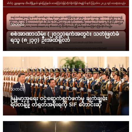
သတင်း
စစ်အာဏာသိမ်း (၂၀၁၃)ရက်အတွင်း သတ်ဖြတ်ခံ
ရသူ (၈၂၃၇) ဦးအထိရှိလာ
သတင်း
မြန်မာ့အရေး ဝင်ရောက်စွက်ဖက်မှု ချက်ချင်း
ရပ်တန့်ဖို့ တရုတ်အစိုးရကို SIF တောင်းဆို