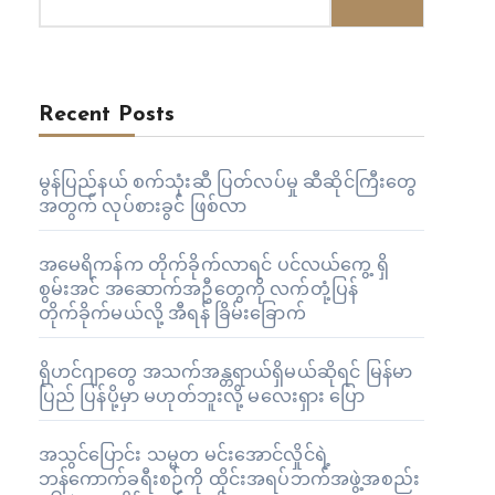
Recent Posts
မွန်ပြည်နယ် စက်သုံးဆီ ပြတ်လပ်မှု ဆီဆိုင်ကြီးတွေ
အတွက် လုပ်စားခွင် ဖြစ်လာ
အမေရိကန်က တိုက်ခိုက်လာရင် ပင်လယ်ကွေ့ ရှိ
စွမ်းအင် အဆောက်အဦတွေကို လက်တုံ့ပြန်
တိုက်ခိုက်မယ်လို့ အီရန် ခြိမ်းခြောက်
ရိုဟင်ဂျာတွေ အသက်အန္တရာယ်ရှိမယ်ဆိုရင် မြန်မာ
ပြည် ပြန်ပို့မှာ မဟုတ်ဘူးလို့ မလေးရှား ပြော
အသွင်ပြောင်း သမ္မတ မင်းအောင်လှိုင်ရဲ့
ဘန်ကောက်ခရီးစဉ်ကို ထိုင်းအရပ်ဘက်အဖွဲ့အစည်း