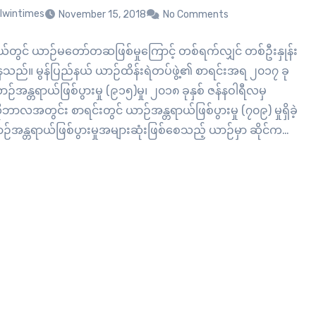
lwintimes
November 15, 2018
No Comments
နယ်တွင် ယာဉ်မတော်တဆဖြစ်မှုကြောင့် တစ်ရက်လျှင် တစ်ဦးနှုန်း
သည်။ မွန်ပြည်နယ် ယာဉ်ထိန်းရဲတပ်ဖွဲ့၏ စာရင်းအရ ၂၀၁၇ ခု
ယာဉ်အန္တရာယ်ဖြစ်ပွားမှု (၉၁၅)မှု၊ ၂၀၁၈ ခုနှစ် ဇန်နဝါရီလမှ
ာလအတွင်း စာရင်းတွင် ယာဉ်အန္တရာယ်ဖြစ်ပွားမှု (၇၀၉) မှုရှိခဲ့
်အန္တရာယ်ဖြစ်ပွားမှုအများဆုံးဖြစ်စေသည့် ယာဉ်မှာ ဆိုင်ကယ်
ကားကြောင့် ယာဉ်မတော်တဆဖြစ်မှုမှာ ဒုတိယအများဆုံးဖြစ်ပွား
နေသည်။ ဘာကြောင့် မွန်ပြည်နယ်မှာ ယာဉ်မတော်တဆမှုဖြစ်ပွားမှု
နေသလဲ။ သံလွင်တိုင်းမ်သတင်းထောက် နောင်ခန့်က…