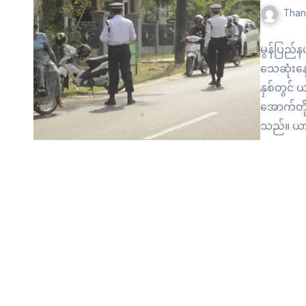
Than
မွန်ပြည်
သေဆုံးနေ
နှစ်တွင် 
အောက်တိုဘ
သည်။ ယာဉ
ဖြစ်ပြီး 
လျှက်ရှိ
မြင့်တက်