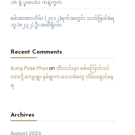
၁၆ ဖွဲ့ ပူးပေါင်း ကန့်ကွက်
စစ်အာဏာသိမ်း (၂၀၁၂)ရက်အတွင်း သတ်ဖြတ်ခံရ
သူ (၈၂၃၂) ဦးအထိရှိလာ
Recent Comments
Aung Pyae Phyo
on
ဘီးလင်းမှာ စစ်ကြောင်းဝင်
လာလို့ ကျေးရွာ နှစ်ရွာက ဒေသခံတွေ တိမ်းရှောင်နေ
ရ
Archives
August 2026