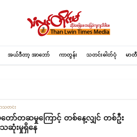
အယ်ဒီတာ့ အာဘော်
ကာတွန်း
သတင်းဓါတ်ပုံ
မာတီ
ယာ
သတင်း
တော်တဆမှုကြောင့် တစ်နေ့လျှင် တစ်ဦး
သေဆုံးမှုရှိနေ