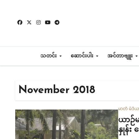
Skip
to
content
သတင်း
ဆောင်းပါး
အင်တာဗျူး
November 2018
မာတီ မီဒီ
ယာဉ်မ
နှုန်း 