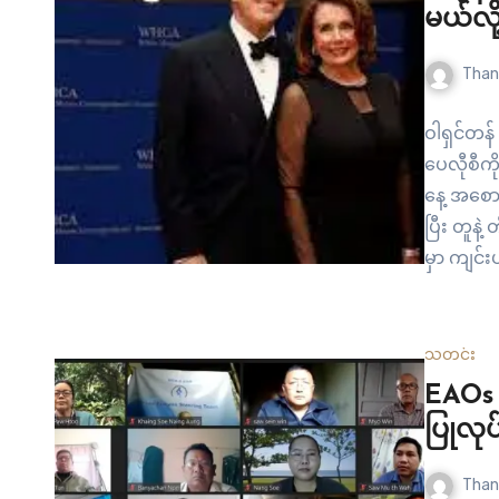
မယ်လိ
Than
ဝါရှင်တန
ပေလီုစီကိ
နေ့ အစောပ
ပြီး တူနဲ့
မှာ ကျင်း
တွေ တိုး
သတင်း
EAOs တ
ပြုလုပ
Than