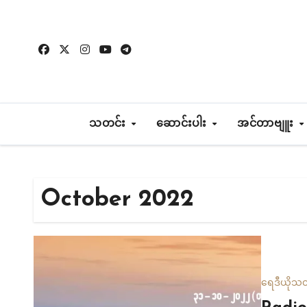
Skip
to
content
သတင်း
ဆောင်းပါး
အင်တာဗျူး
October 2022
ရေဒီယို
သတ