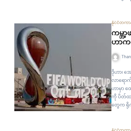
ဖော်ဆောင်
အဆုံးသတ်
နိုင်ငံတကာ
ကမ္ဘာ့
ဟာကနေ
Than
ဒိုဟာ၊ အေ
လာရောက်လ
ဟာမှာ ထော
ကို ပိတ်
တွေက ရိ
ဒါဇင်ကျော
အာဖရိက အ
နိုင်ငံတကာ