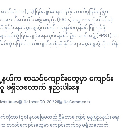
အောက်တိုဘာ (၃၀) ငြိမ်းချမ်းရေးတည်ဆောက်မှုဖြစ်စဉ်မှာ
်းသားလက်နက်ကိုင်အဖွဲ့အစည်း (EAOs) တွေ အားလုံးပါဝင်တဲ့
ညီ နိုင်ငံရေးဆွေးနွေးပွဲတစ်ရပ် အခုနှစ်မကုန်ခင် ပြုလုပ်ဖို့
နေတယ်လို့ ငြိမ်း ချမ်းရေးလုပ်ငန်းစဉ် ဦးဆောင်အဖွဲ့ (PPST) က
်းမ်ကို ပြောပါတယ်။ မျက်နှာစုံညီ နိုင်ငံရေးဆွေးနွေးပွဲကို တစ်နိုင်
ခတ်တိုက်ခိုက်မှု ရပ်စဲရေးသဘောတူစာချုပ်(NCA) ထိုးထားတဲ့
်းသားလက်နက်ကိုင်အဖွဲ့အစည်း (EAOs) တွေနဲ့ NCA မထိုးထား
ို့နယ်က စာသင်ကျောင်းတွေမှာ ကျောင်း
 မရှိသလောက် နည်းပါးနေ
lwintimes
October 30, 2022
No Comments
က်တိုဘာ (၃၀) နယ်မြေမတည်ငြိမ်တာကြောင့် မွန်ပြည်နယ်၊ ရေး
ထဲက စာသင်ကျောင်းတွေမှာ ကျောင်းတက်သူ မရှိသလောက်