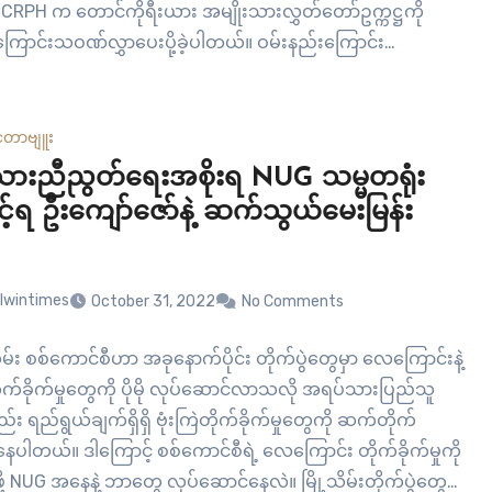
CRPH က တောင်ကိုရီးယား အမျိုးသားလွှတ်တော်ဥက္ကဋ္ဌကို
ကြောင်းသဝဏ်လွှာပေးပို့ခဲ့ပါတယ်။ ဝမ်းနည်းကြောင်း
ဲမှာ ဆိုးလ်မြို့တော် Itaewon မှာ Halloween ပွဲတော်ကျင်းပ
ူအုပ်ပိတာကြောင့် လူပေါင်း (၁၅၀) ကျော်သေဆုံးပြီး အများ
ိုက်ဒဏ်ရာရရှိခဲ့တဲ့ အတွက် ပြည်ထောင်စု လွှတ်တော်ကိုယ်စား
်တာဗျူး
တီအနေနဲ့ များစွာဝမ်းနည်းရတယ်လို့…
သားညီညွတ်ရေးအစိုးရ NUG သမ္မတရုံး
င့်ရ ဦးကျော်ဇော်နဲ့ ဆက်သွယ်မေးမြန်း
lwintimes
October 31, 2022
No Comments
း စစ်ကောင်စီဟာ အခုနောက်ပိုင်း တိုက်ပွဲတွေမှာ လေကြောင်းနဲ့
ုက်ခိုက်မှုတွေကို ပိုမို လုပ်ဆောင်လာသလို အရပ်သားပြည်သူ
း ရည်ရွယ်ချက်ရှိရှိ ဗုံးကြဲတိုက်ခိုက်မှုတွေကို ဆက်တိုက်
ေပါတယ်။ ဒါကြောင့် စစ်ကောင်စီရဲ့ လေကြောင်း တိုက်ခိုက်မှုကို
့ NUG အနေနဲ့ ဘာတွေ လုပ်ဆောင်နေလဲ။ မြို့သိမ်းတိုက်ပွဲတွေ