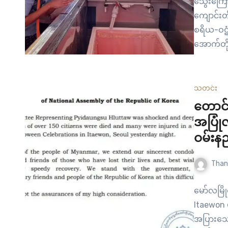
သွေးကြော
ကျောင်းတ
စရိယ-ဝဋံသ
အောက်တို
နိုင်ငံမှ
ချိန်မှာ 
သတင်း
တောင်က
အပြုံ
ဝမ်းန
Than
မော်လမြို
Itaewon မ
အပြားသေဆ