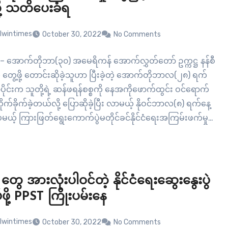
ု့ သတိပေးခံရ
lwintimes
October 30, 2022
No Comments
် – အောက်တိုဘာ(၃၀) အမေရိကန် အောက်လွှတ်တော် ဥက္ကဋ္ဌ နန်စီ
ု တွေ့ဖို့ တောင်းဆိုခဲ့သူဟာ ပြီးခဲ့တဲ့ အောက်တိုဘာလ(၂၈) ရက်
ိုင်းက သူတို့ရဲ့ ဆန်ဖရန်စစ္စကို နေအကိုဖောက်ထွင်း ဝင်ရောက်
 တိုက်ခိုက်ခဲ့တယ်လို့ ပြောဆိုခဲ့ပြီး လာမယ့် နိုဝင််ဘာလ(၈) ရက်နေ့
ပမယ့် ကြားဖြတ်ရွေးကောက်ပွဲမတိုင်ခင်နိုင်ငံရေးအကြမ်းဖက်မှု
လာနိုင်တယ်လို့ သတိပေးခဲ့ပါတယ်။ အသက် (၈၂)…
ွေ အားလုံးပါဝင်တဲ့ နိုင်ငံရေးဆွေးနွေးပွဲ
်ဖို့ PPST ကြိုးပမ်းနေ
lwintimes
October 30, 2022
No Comments