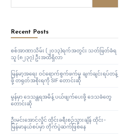
Recent Posts
စစ်အာဏာသိမ်း (၂၀၁၃)ရက်အတွင်း သတ်ဖြတ်ခံရ
သူ (၈၂၃၇) ဦးအထိရှိလာ
မြန်မာ့အရေး ဝင်ရောက်စွက်ဖက်မှု ချက်ချင်းရပ်တန့်
ဖို့ တရုတ်အစိုးရကို SIF တောင်းဆို
မွန်မှာ ဒေသန္တရအမိန့် ပယ်ဖျက်ပေးဖို့ ဒေသခံတွေ
တောင်းဆို
ဦးမင်းအောင်လှိုင် ထိုင်းခရီးစဉ်သွားချိန် ထိုင်း-
မြန်မာနယ်စပ်မှာ တိုက်ပွဲဆက်ဖြစ်နေ