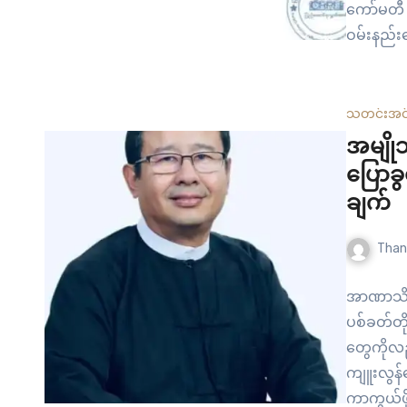
ကော်မတီ 
ဝမ်းနည်း
သဝဏ်လွှာထ
နေချိန် လ
အပြားထိခ
သတင်း
အင
ပြုကော်မ
အမျို
ပြောခွ
ချက်
Than
အာဏာသိမ်
ပစ်ခတ်တိ
တွေကိုလည်
ကျူးလွန်န
ကာကွယ်ဖို