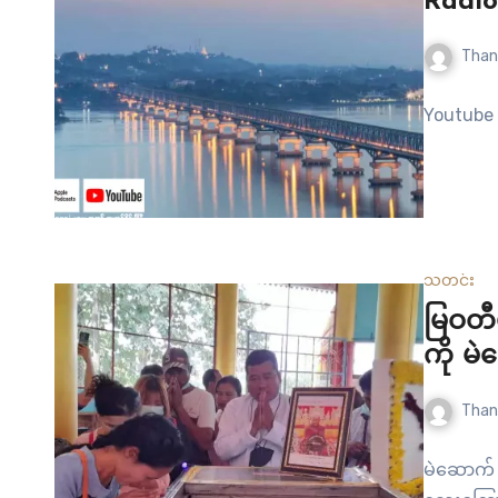
Radio
Than
Youtube 
သတင်း
မြဝတီ
ကို မဲ
Than
မဲဆောက် –