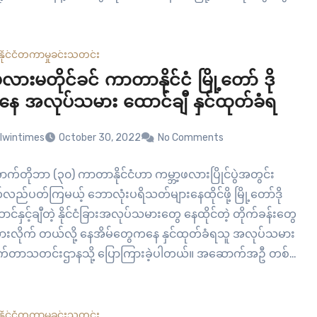
ဖို့ အဆင့်သင့်ဖြစ်နေပြီးလား၊ တစ်နှစ်အတွင်း တော်လှန်ရေး
ဖို့ NUG အနေနဲ့…
နိုင်ငံတကာ
မှုခင်း
သတင်း
ဖလားမတိုင်ခင် ကာတာနိုင်ငံ မြို့တော် ဒို
 အလုပ်သမား ထောင်ချီ နှင်ထုတ်ခံရ
lwintimes
October 30, 2022
No Comments
ာက်တိုဘာ (၃၀) ကာတာနိုင်ငံဟာ ကမ္ဘာ့ဖလားပြိုင်ပွဲအတွင်း
ည်ပတ်ကြမယ့် ဘောလုံးပရိသတ်များနေထိုင်ဖို့ မြို့တော်ဒို
င်နှင့်ချီတဲ့ နိုင်ငံခြားအလုပ်သမားတွေ နေထိုင်တဲ့ တိုက်ခန်းတွေ
ထားလိုက် တယ်လို့ နေအိမ်တွေကနေ နှင်ထုတ်ခံရသူ အလုပ်သမား
ုက်တာသတင်းဌာနသို့ ပြောကြားခဲ့ပါတယ်။ အဆောက်အဦ တစ်
်ကို အာဏာပိုင်တွေက ပိတ်ထားခဲ့ပြီး အဓိကအားဖြင့် အာရှနှင့်
လုပ်သမားတွေကို တတ်နိုင်သမျှ တခြားနေရာတွေကို ရှာဖို့…
နိုင်ငံတကာ
မှုခင်း
သတင်း