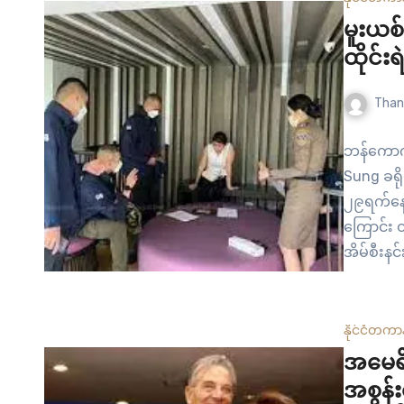
မူးယစ်
ထိုင်းရ
Than
ဘန်ကောက
Sung ခရို
၂၉ရက်နေ့ 
ကြောင်း 
အိမ်စီးနင
ဖေ့စ်ဘွတ
နိုင်ငံတကာ
အမေရိ
အစွန်