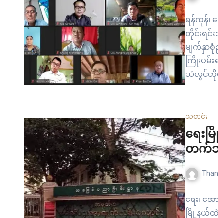
ရန်ကုန်၊ 
တိုင်းရင
မျက်နှာစုံ
ကြိုးပမ်း
သံလွင်တိုင
ငံလုံးပစ်
တိုင်းရင
တဲ့…
သတင်း
ရေးမြ
တက်သူ
Than
ရေး၊ အော
မြို့နယ်