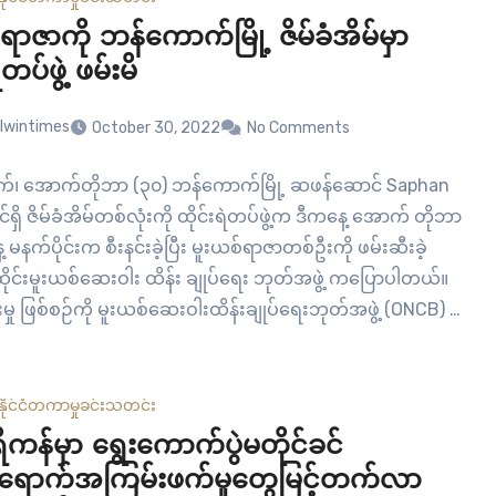
ရာဇာကို ဘန်ကောက်မြို့ ဇိမ်ခံအိမ်မှာ
ဲတပ်ဖွဲ့ ဖမ်းမိ
lwintimes
October 30, 2022
No Comments
်၊ အောက်တိုဘာ (၃၀) ဘန်ကောက်မြို့ ဆဖန်ဆောင် Saphan
င်ရှိ ဇိမ်ခံအိမ်တစ်လုံးကို ထိုင်းရဲတပ်ဖွဲ့က ဒီကနေ့ အောက် တိုဘာ
မနက်ပိုင်းက စီးနင်းခဲ့ပြီး မူးယစ်ရာဇာတစ်ဦးကို ဖမ်းဆီးခဲ့
ထိုင်းမူးယစ်ဆေးဝါး ထိန်း ချုပ်ရေး ဘုတ်အဖွဲ့ ကပြောပါတယ်။
်းမှု ဖြစ်စဉ်ကို မူးယစ်ဆေးဝါးထိန်းချုပ်ရေးဘုတ်အဖွဲ့ (ONCB) မှ
်ခ်ကနေ တိုက်ရိုက်…
နိုင်ငံတကာ
မှုခင်း
သတင်း
ကန်မှာ ရွေးကောက်ပွဲမတိုင်ခင်
းရောက်အကြမ်းဖက်မှုတွေမြင့်တက်လာ