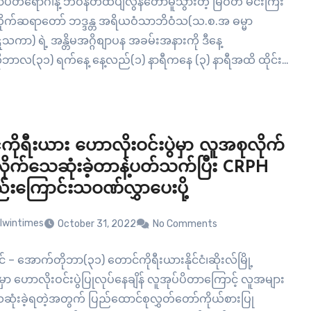
ပိတ်ရောဂါနဲ့ ဘဝနတ်ထံပျံလွန်တော်မူသွားတဲ့ မြဝတီ မင်းကြီး
ိုက်ဆရာတော် ဘဒ္ဒန္တ အရိယဝံသာဘိဝံသ(သ.စ.အ ဓမ္မာ
ကာ) ရဲ့ အန္တိမအဂ္ဂိစျာပန အခမ်းအနားကို ဒီနေ့
ဘာလ(၃၁) ရက်နေ့ နေ့လည်(၁) နာရီကနေ (၃) နာရီအထိ ထိုင်း
ာ ကျင်းပခဲ့ကြပါတယ်။ မြဝတီမင်းကြီးဆရာတော်ဟာ ပျံလွန်တော်မူ
သက်တော်(၇၁) နှစ်၊ဝါတော်(၅၁) ဝါရှိပြီး မန္တလေးတိုင်း…
ိုရီးယား ဟောလိုးဝင်းပွဲမှာ လူအစုလိုက်
လိုက်သေဆုံးခဲ့တာနဲ့ပတ်သက်ပြီး CRPH
ည်းကြောင်းသဝဏ်လွှာပေးပို့
lwintimes
October 31, 2022
No Comments
င် – အောက်တိုဘာ(၃၁) တောင်ကိုရီးယားနိုင်ငံ၊ဆိုးလ်မြို့
ှာ ဟောလိုးဝင်းပွဲပြုလုပ်နေချိန် လူအုပ်ပိတာကြောင့် လူအများ
ုံးခဲ့ရတဲ့အတွက် ပြည်ထောင်စုလွှတ်တော်ကိုယ်စားပြု