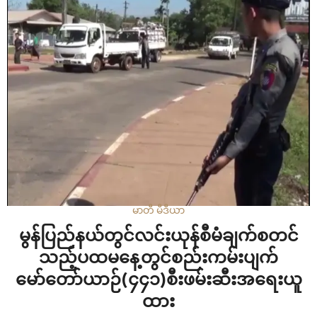
က ပြောသည်။ ဖွဲ့စည်းအုပ်ချုပ်ပုံအခြေခံဥပဒေအရ အဆိုပါ
တံတားကို ပြည်ထောင်စုမှဆောက်လုပ်ပေးရမှာဖြစ်ပြီး
ပြည်ထောင်စု အနေနဲ့ တံတားကိုဆောက်လုပ်ပေးမည်ဆိုပါက
ယခုရရှိမယ့်ဘတ်ဂျက်အနေနဲ့ မဖြစ်နိုင်သေးတာကြောင့် ပြည်နယ်
ဘတ်ဂျက်နဲ့ပူးပေါင်းဆောက်လုပ်ရကြောင်း ဝန်ကြီးချုပ်
ဒေါက်တာအေးဇံကဆိုသည်။…
မာတီ မီဒီယာ
မွန်ပြည်နယ်တွင်လင်းယုန်စီမံချက်စတင်
သည့်ပထမနေ့တွင်စည်းကမ်းပျက်
မော်တော်ယာဉ်(၄၄၁)စီးဖမ်းဆီးအရေးယူ
ထား