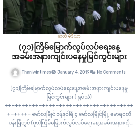
မာတီ မီဒီယာ
(၇၁)ကြိမ်မြောက်လွပ်လပ်ရေးနေ့
အခမ်းအနားကျင်းပနေမှုမြင်ကွင်းများ
Thanlwintimes
January 4, 2019
No Comments
(၇၁)ကြိမ်မြောက်လွပ်လပ်ရေးနေ့အခမ်းအနားကျင်းပနေမှု
မြင်ကွင်းများ ( ရုပ်သံ)
++++++++++++++++++++++++++++++++++++++
+++++++ မော်လမြိုင် ဇန်နဝါရီ ၄ မော်လမြိုင်မြို့ မောရဝတီ
ပန်းခြံတွင် (၇၁)ကြိမ်မြောက်လွပ်လပ်ရေးနေ့အခမ်းအနားကို
ယနေ့မနက် (၇)နာရီတွင် ကျင်းပခဲ့သည်။ အဆိုပါအခမ်းအနားတွင်