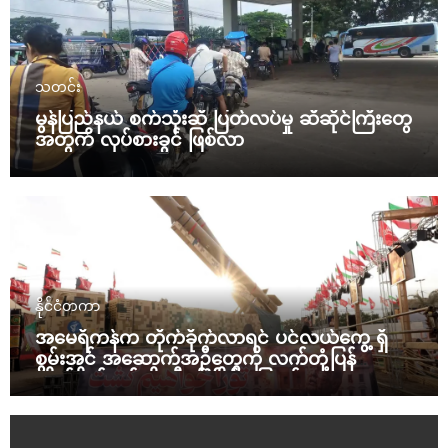
သတင်း
မွန်ပြည်နယ် စက်သုံးဆီ ပြတ်လပ်မှု ဆီဆိုင်ကြီးတွေ
အတွက် လုပ်စားခွင် ဖြစ်လာ
နိုင်ငံတကာ
အမေရိကန်က တိုက်ခိုက်လာရင် ပင်လယ်ကွေ့ ရှိ
စွမ်းအင် အဆောက်အဦတွေကို လက်တုံ့ပြန်
တိုက်ခိုက်မယ်လို့ အီရန် ခြိမ်းခြောက်