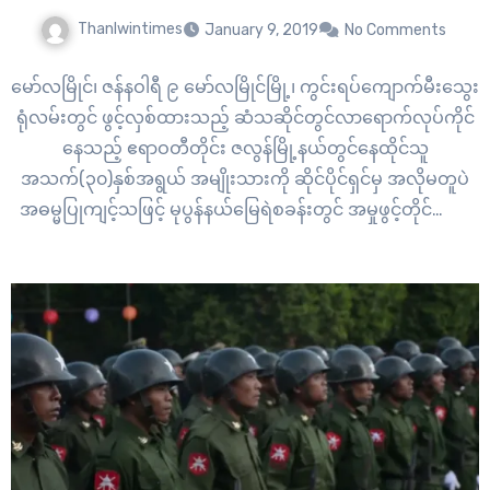
Thanlwintimes
January 9, 2019
No Comments
မော်လမြိုင်၊ ဇန်နဝါရီ ၉ မော်လမြိုင်မြို့၊ ကွင်းရပ်ကျောက်မီးသွေး
ရုံလမ်းတွင် ဖွင့်လှစ်ထားသည့် ဆံသဆိုင်တွင်လာရောက်လုပ်ကိုင်
နေသည့် ဧရာဝတီတိုင်း ဇလွန်မြို့နယ်တွင်နေထိုင်သူ
အသက်(၃၀)နှစ်အရွယ် အမျိုးသားကို ဆိုင်ပိုင်ရှင်မှ အလိုမတူပဲ
အဓမ္မပြုကျင့်သဖြင့် မုပွန်နယ်မြေရဲစခန်းတွင် အမှုဖွင့်တိုင်ကြား
ထားကြောင်း သိရသည်။ အဆိုပါဆံသဆိုင်မှာ ဆံသခြင်းအပြင်
အမျိုးသားများကို နှိပ်နယ်ပေးသည့် မာဆပ်၊ ဆီးလူးမာဆပ်များ
ပါ တွဲဖက်ဖွင့်လှစ်ထားတာ ဖြစ်တယ်လို့ နစ်နာသူ အသက်(၃၀)နှစ်
အရွယ် အမျိုးသားက ပြောသည်။ ပြစ်မှုကျူးလွန်ခဲ့သည်ဟု…