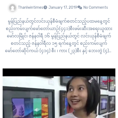
Thanlwintimes
January 17, 2019
No Comments
မွန်ပြည်နယ်တွင်လင်းယုန်စီမံချက်စတင်သည့်ပထမနေ့တွင်
စည်းကမ်းပျက်မော်တော်ယာဉ်(၄၄၁)စီးဖမ်းဆီးအရေးယူထား
မော်လမြိုင်၊ ဇန်နဝါရီ ၁၆ မွန်ပြည်နယ်တွင် လင်းယုန်စီမံချက်
စတင်သည့် ဇန်နဝါရီလ ၁၅ ရက်နေ့တွင် စည်းကမ်းပျက်
မော်တော်ဆိုင်ကယ် (၄၁၄) စီး ၊ ကား (၂၃)စီး နှင့် ဘေးတွဲ (၄)စီး
ကို ဖမ်းဆီးအရေးယူထားပြီးဖြစ်ကြောင်း မွန်ပြည်နယ်
ရဲတပ်ဖွဲ့၏စာရင်းအရ သိရသည်။ “ စီမံချက်ကာလက၂ရက်ပဲရှိ
သေးတယ် လင်းယုန်ကအခုမှ ဥကနေပေါက်ပြီးထွက်လာစပဲရှိ
သေးတယ် ပျံလို့ရတဲ့အနေအထားရောက်ရင်ပျံမယ် သုတ်နိုင်တဲ့
အနေအထားရောက်ရင် သုတ်သွားမယ် လင်းယုန်ဆိုတဲ့
သဘောတရားအတိုင်း…