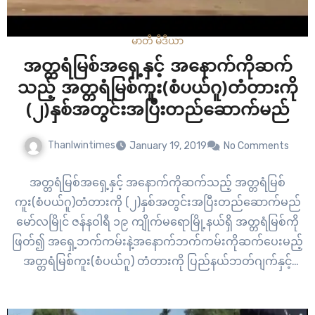
မာတီ မီဒီယာ
အတ္တရံမြစ်အရှေ့နှင့် အနောက်ကိုဆက်
သည့် အတ္တရံမြစ်ကူး(စံပယ်ဂူ)တံတားကို
(၂)နှစ်အတွင်းအပြီးတည်ဆောက်မည်
Thanlwintimes
January 19, 2019
No Comments
အတ္တရံမြစ်အရှေ့နှင့် အနောက်ကိုဆက်သည့် အတ္တရံမြစ်
ကူး(စံပယ်ဂူ)တံတားကို (၂)နှစ်အတွင်းအပြီးတည်ဆောက်မည်
မော်လမြိုင် ဇန်နဝါရီ ၁၉ ကျိုက်မရောမြို့နယ်ရှိ အတ္တရံမြစ်ကို
ဖြတ်၍ အရှေ့ဘက်ကမ်းနဲ့အနောက်ဘက်ကမ်းကိုဆက်ပေးမည့်
အတ္တရံမြစ်ကူး(စံပယ်ဂူ) တံတားကို ပြည်နယ်ဘတ်ဂျက်နှင့်
ပြည်ထောင်စုဘတ်ဂျက်တို့ ပူးပေါင်း၍ (၂)နှစ်အတွင်း အပြီး
ဆောက်လုပ်သွားမည်ဖြစ်ကြောင်း ဝန်ကြီးချုပ်ဒေါက်တာအေးဇံ