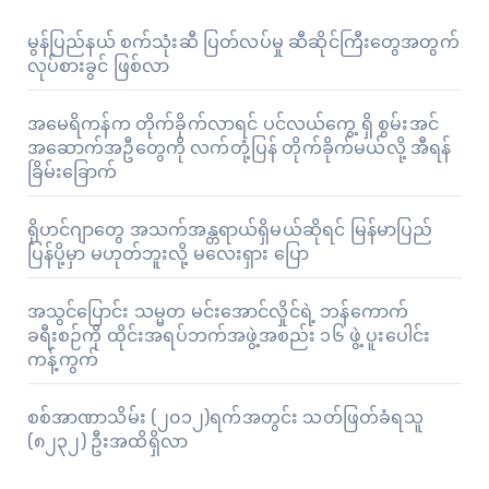
မွန်ပြည်နယ် စက်သုံးဆီ ပြတ်လပ်မှု ဆီဆိုင်ကြီးတွေအတွက်
လုပ်စားခွင် ဖြစ်လာ
အမေရိကန်က တိုက်ခိုက်လာရင် ပင်လယ်ကွေ့ ရှိ စွမ်းအင်
အဆောက်အဦတွေကို လက်တုံ့ပြန် တိုက်ခိုက်မယ်လို့ အီရန်
ခြိမ်းခြောက်
ရိုဟင်ဂျာတွေ အသက်အန္တရာယ်ရှိမယ်ဆိုရင် မြန်မာပြည်
ပြန်ပို့မှာ မဟုတ်ဘူးလို့ မလေးရှား ပြော
အသွင်ပြောင်း သမ္မတ မင်းအောင်လှိုင်ရဲ့ ဘန်ကောက်
ခရီးစဉ်ကို ထိုင်းအရပ်ဘက်အဖွဲ့အစည်း ၁၆ ဖွဲ့ ပူးပေါင်း
ကန့်ကွက်
စစ်အာဏာသိမ်း (၂၀၁၂)ရက်အတွင်း သတ်ဖြတ်ခံရသူ
(၈၂၃၂) ဦးအထိရှိလာ