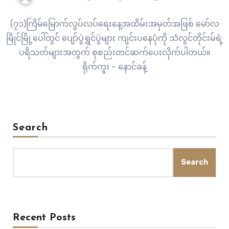
(၇၁)ကြိမ်မြောက်လွပ်လပ်ရေးနေ့အထိမ်းအမှတ်အဖြစ် မော်လ
မြိုင်မြို့ပေါ်တွင် ပျော်ပွဲရွှင်ပွဲများ ကျင်းပနေပုံကို သံလွင်တိုင်းမ်ရဲ့
ပရိသတ်များအတွက် စုစည်းတင်ဆက်ပေးလိုက်ပါတယ်။
ရိုက်ကူး – နောင်ခန့်
Search
Search
Recent Posts