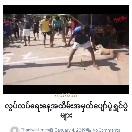
နိုင်ငံတော်သမ္မတမှပေးပို့သော သဝဏ်လွှာကိုဖတ်ကြားခြင်း ၊
ဘင်ခရာတပ်ဖွဲ့များဖြင့် နိုင်ငံတော်အလံနှင့် ကျဆုံးခဲ့ပြီးသော
အာဇာနည်ခေါင်းဆောင်များအား အလေးပြုခြင်းများ ပြုလုပ်ခဲ့
ကြသည်။ ရိုက်ကူး – နောင်ခန့်
မာတီ မီဒီယာ
လွပ်လပ်ရေးနေ့အထိမ်းအမှတ်ပျော်ပွဲရွှင်ပွဲ
များ
Thanlwintimes
January 4, 2019
No Comments