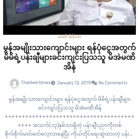
မာတီ မီဒီယာ
မွန်အမျိုးသားကျောင်းများ ရန်ပုံငွေအတွက်
မိမိရဲ့ပန်းချီများခင်းကျင်းပြသသူ မိအဲမဏိ
အိန်
Thanlwintimes
January 12, 2019
No Comments
မွန်အမျိုးသားကျောင်းများ ရန်ပုံငွေအတွက် မိမိရဲ့ပန်းချီများ
ခင်းကျင်းပြသသူ မိအဲမဏိအိန်
++++++++++++++++++++++++++++++++++++++
++++ အသက်(၁၃)နှစ်သာရှိတဲ့ ပန်းချီပညာကိုတစ်
စိုက်စိုက်မတ်မတ်လေ့လာနေပြီး ကိုယ်တိုင်ရေးဆွဲထားတဲ့ ပန်းချီ