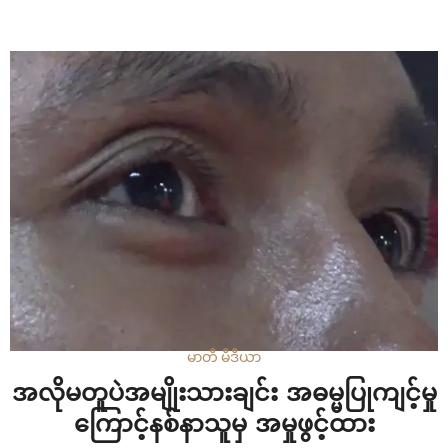
ကားချပ်တွေကို ပြပွဲတွေမှာပါ ပြသခွင့်ရနေတဲ့ မွန်တိုင်းရင်းသူ မိ
အဲမဏိအိန်နှင့် သံလွင်တိုင်မ်းတို့ တွေ့ဆုံဖြစ်ခဲ့ပါတယ်။ (၇၂)ကြိမ်
မြောက် မွန်အမျိုးသားနေ့အထိမ်းအမှတ်အဖြစ် မွန်အမျိုးသား
ပညာရေးအထောက်အကူပြု ရန်ပုံငွေရရှိရန် မွန်အမျိုးသား
ပညာရေးကော်မတီမှ ပံ့ပိုးမှုဖြင့်ပြုလုပ်သည့် ပန်းချီးပြပွဲတွင်
လည်း မိအဲမဏိအိန်ရဲ့ ပန်းချီကားချပ်တွေပါ ခင်းကျင်းပြသထား
တာပါ။ အဆိုပါပန်းချီပြပွဲကို မော်လမြိုင်မြို့ ရာမညဟိုတယ်တွင်
၁၁.၁.၁၉ မှ…
မာတီ မီဒီယာ
အလိုမတူပဲအမျိုးသားချင်း အဓမ္မပြုကျင့်မှု
ကြောင့်နစ်နာသူမှ အမှုဖွင့်ထား