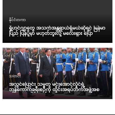
နိုင်ငံတကာ
ရိုဟင်ဂျာတွေ အသက်အန္တရာယ်ရှိမယ်ဆိုရင် မြန်မာ
ပြည် ပြန်ပို့မှာ မဟုတ်ဘူးလို့ မလေးရှား ပြော
သတင်း
အသွင်ပြောင်း သမ္မတ မင်းအောင်လှိုင်ရဲ့
ဘန်ကောက်ခရီးစဉ်ကို ထိုင်းအရပ်ဘက်အဖွဲ့အစည်း
၁၆ ဖွဲ့ ပူးပေါင်း ကန့်ကွက်