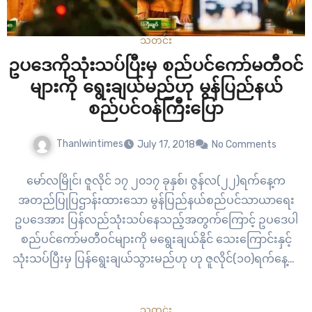
သတင်း
ဥပဒေကိုသုံးသပ်ပြီးမှ စည်ပင်ကော်မတီဝင်
များကို ရွေးချယ်မည်ဟု မွန်ပြည်နယ်
စည်ပင်ဝန်ကြီးပြော
Thanlwintimes
July 17, 2018
No Comments
မော်လမြိုင်၊ ဇူလိုင် ၁၇ ၂၀၁၇ ခုနှစ်၊ ဇွန်လ(၂၂)ရက်နေ့က
အတည်ပြုပြဌာန်းထားသော မွန်ပြည်နယ်စည်ပင်သာယာရေး
ဥပဒေအား ပြန်လည်သုံးသပ်နေသည့်အတွက်ကြောင့် ဥပဒေပါ
စည်ပင်ကော်မတီဝင်များကို မရွေးချယ်နိုင် သေးကြောင်းနှင့်
သုံးသပ်ပြီးမှ ပြန်ရွေးချယ်သွားမည်ဟု ဟု ဇူလိုင်(၁၀)ရက်နေ့က
ပြုလုပ်သည့် မွန်ပြည်နယ် အစိုးရအဖွဲ့၏ သတင်းစာရှင်းလင်းပွဲ
တွင် မွန်ပြည်နယ် ဆောက်လုပ်ရေးနှင့် စည်ပင်သာယာရေးဝန်ကြီး
သတင်း