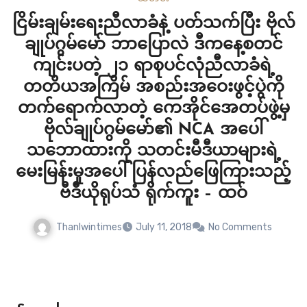
ဦးမင်းကျော်လွင်က ပြောကြားခဲ့သည်။ “ကော်မတီဝင်တွေကို ထပ်
ငြိမ်းချမ်းရေးညီလာခံနဲ့ ပတ်သက်ပြီး ဗိုလ်
ပြီးတော့ သီးခြားရန်ပုံငွေနဲ့…
ချုပ်ဂွမ်မော် ဘာပြောလဲ ဒီကနေ့စတင်
ကျင်းပတဲ့ ၂၁ ရာစုပင်လုံညီလာခံရဲ့
တတိယအကြိမ် အစည်းအဝေးဖွင့်ပွဲကို
တက်ရောက်လာတဲ့ ကေအိုင်အေတပ်ဖွဲ့မှ
ဗိုလ်ချုပ်ဂွမ်မော်၏ NCA အပေါ်
သဘောထားကို သတင်းမီဒီယာများရဲ့
မေးမြန်းမှုအပေါ်ပြန်လည်ဖြေကြားသည့်
ဗီဒီယိုရုပ်သံ ရိုက်ကူး – ထဝ်
Thanlwintimes
July 11, 2018
No Comments