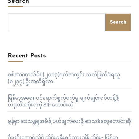
Search
Search
Recent Posts
စစ်အာဏာသိမ်း (၂၀၁၃)ရက်အတွင်း သတ်ဖြတ်ခံရသူ
(၈၂၃၇) ဦးအထိရှိလာ
မြန်မာ့အရေး ဝင်ရောက်စွက်ဖက်မှု ချက်ချင်းရပ်တန့်ဖို့
တရုတ်အစိုးရကို SIF တောင်းဆို
မွန်မှာ ဒေသန္တရအမိန့် ပယ်ဖျက်ပေးဖို့ ဒေသခံတွေတောင်းဆို
ဦးမင်းအောင်လှိုင် ထိုင်းခရီးစဉ်သွားချိန် ထိုင်း- မြန်မာ