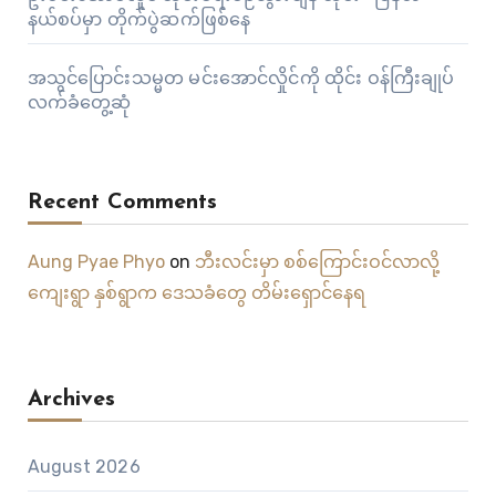
နယ်စပ်မှာ တိုက်ပွဲဆက်ဖြစ်နေ
အသွင်ပြောင်းသမ္မတ မင်းအောင်လှိုင်ကို ထိုင်း ဝန်ကြီးချုပ်
လက်ခံတွေ့ဆုံ
Recent Comments
Aung Pyae Phyo
on
ဘီးလင်းမှာ စစ်ကြောင်းဝင်လာလို့
ကျေးရွာ နှစ်ရွာက ဒေသခံတွေ တိမ်းရှောင်နေရ
Archives
August 2026