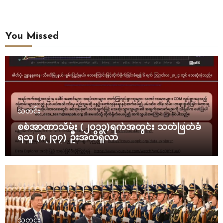
You Missed
သတင်း
စစ်အာဏာသိမ်း (၂၀၁၃)ရက်အတွင်း သတ်ဖြတ်ခံ
ရသူ (၈၂၃၇) ဦးအထိရှိလာ
သတင်း