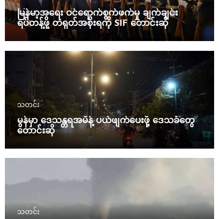
မြန်မာ့အရေး ဝင်ရောက်စွက်ဖက်မှု ချက်ချင်း
ရပ်တန့်ဖို့ တရုတ်အစိုးရကို SIF တောင်းဆို
သတင်း
မွန်မှာ ဒေသန္တရအမိန့် ပယ်ဖျက်ပေးဖို့ ဒေသခံတွေ
တောင်းဆို
သတင်း