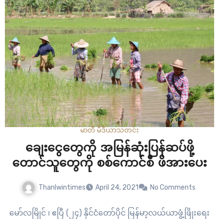
မာတီ မီဒီယာ
သတင်း
ချေးငွေတွေကို အမြန်ဆုံးပြန်ဆပ်ဖို့
တောင်သူတွေကို စစ်ကောင်စီ ဖိအားပေး
Thanlwintimes
April 24, 2021
No Comments
မော်လမြိုင် ၊ ဧပြီ (၂၄) နိုင်ငံတော်ပိုင် မြန်မာ့လယ်ယာဖွံ့ဖြိုးရေး