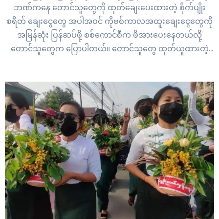
ဘဏ်ကနေ တောင်သူတွေကို ထုတ်ချေးပေးထားတဲ့ စိုက်ပျိုး
စရိတ် ချေးငွေတွေ အပါအဝင် ကိုဗစ်ကာလအထူးချေးငွေတွေကို
အမြန်ဆုံး ပြန်ဆပ်ဖို့ စစ်ကောင်စီက ဖိအားပေးနေတယ်လို့
တောင်သူတွေက ပြောပါတယ်။ တောင်သူတွေ ထုတ်ယူထားတဲ့
စိုက်ပျိုးစရိတ် မိုးချေးငွေတွေဟာ ၂၀၂၁ ခုနှစ် ဧပြီလ (၁၅)ရက်
နေ့ နောက်ဆုံးထား ပေးဆပ်ရမှာ ဖြစ်ပါတယ်။ ဒါပေမယ့်…