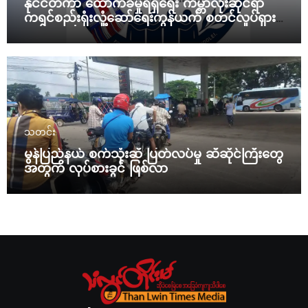
နိုင်ငံတကာ ထောက်ခံမှုရရှိရေး ကမ္ဘာလုံးဆိုင်ရာ
ကရင်စည်းရုံးလှုံ့ဆော်ရေးကွန်ယက် စတင်လှုပ်ရှား
မယ်
သတင်း
မွန်ပြည်နယ် စက်သုံးဆီ ပြတ်လပ်မှု ဆီဆိုင်ကြီးတွေ
အတွက် လုပ်စားခွင် ဖြစ်လာ