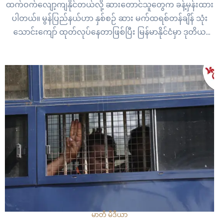
ထက်ဝက်လျော့ကျနိုင်တယ်လို့ ဆားတောင်သူတွေက ခန့်မှန်းထား
ပါတယ်။ မွန်ပြည်နယ်ဟာ နှစ်စဉ် ဆား မက်ထရစ်တန်ချိန် သုံး
သောင်းကျော် ထုတ်လုပ်နေတာဖြစ်ပြီး မြန်မာနိုင်ငံမှာ ဒုတိယ
အများဆုံး ဆားထုတ်လုပ်တဲ့ ပြည်နယ်တစ်ခု ဖြစ်ပါတယ်။ ယခု
နှစ်မှာတော့ အချိန်အခါမဟုတ် မိုးသည်းထန်စွာ ရွာသွန်းမှုတွေ
ကြောင့် ဆားလုပ်ငန်းအပေါ် ထိခိုက်မှုတွေ…
မာတီ မီဒီယာ