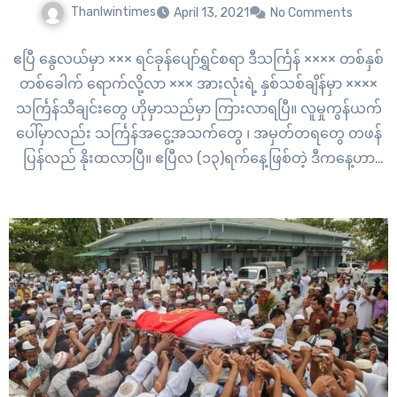
Thanlwintimes
April 13, 2021
No Comments
ဧပြီ နွေလယ်မှာ ××× ရင်ခုန်ပျော်ရွှင်စရာ ဒီသင်္ကြန် ×××× တစ်နှစ်
တစ်ခေါက် ရောက်လို့လာ ××× အားလုံးရဲ့ နှစ်သစ်ချိန်မှာ ××××
သင်္ကြန်သီချင်းတွေ ဟိုမှာသည်မှာ ကြားလာရပြီ။ လူမှုကွန်ယက်
ပေါ်မှာလည်း သင်္ကြန်အငွေ့အသက်တွေ ၊ အမှတ်တရတွေ တဖန်
ပြန်လည် နိုးထလာပြီ။ ဧပြီလ (၁၃)ရက်နေ့ဖြစ်တဲ့ ဒီကနေ့ဟာ
မြန်မာနိုင်ငံရဲ့ နှစ်သစ်ကူးပွဲတော် သင်္ကြန်အကြိုနေ့ ဖြစ်ပါတယ်။
ဒါပေမယ့် မြန်မာနိုင်ငံအတွင်းမှာတော့…