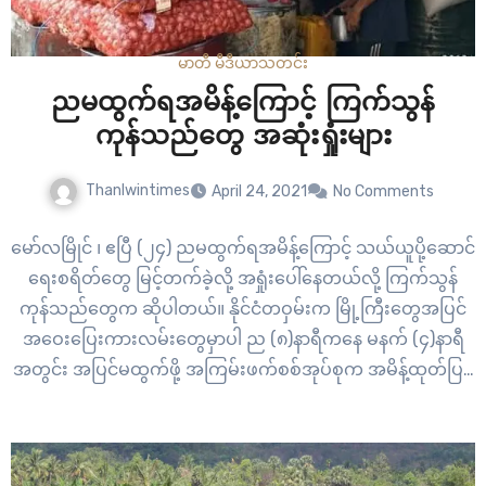
မာတီ မီဒီယာ
သတင်း
ညမထွက်ရအမိန့်ကြောင့် ကြက်သွန်
ကုန်သည်တွေ အဆုံးရှုံးများ
Thanlwintimes
April 24, 2021
No Comments
မော်လမြိုင် ၊ ဧပြီ (၂၄) ညမထွက်ရအမိန့်ကြောင့် သယ်ယူပို့ဆောင်
ရေးစရိတ်တွေ မြင့်တက်ခဲ့လို့ အရှုံးပေါ်နေတယ်လို့ ကြက်သွန်
ကုန်သည်တွေက ဆိုပါတယ်။ နိုင်ငံတဝှမ်းက မြို့ကြီးတွေအပြင်
အဝေးပြေးကားလမ်းတွေမှာပါ ည (၈)နာရီကနေ မနက် (၄)နာရီ
အတွင်း အပြင်မထွက်ဖို့ အကြမ်းဖက်စစ်အုပ်စုက အမိန့်ထုတ်ပြန်
ထားပါတယ်။ အခုလို အခြေအနေတွေကြောင့် ခရီးမတွင်တဲ့
အပြင် သယ်ယူပို့ဆောင်ရေးစရိတ်တွေ ပိုမိုမြင့်တက်ခဲ့လို့ လုပ်ငန်း
ရှင်တွေက အရှုံးပေါ်နေပါတယ်။ “အရင်ကဆို ခရီးက…