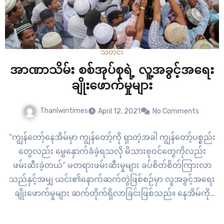
သတင်း
အာဏာသိမ်း စစ်အုပ်စုရဲ့ လူ့အခွင့်အရေး
ချိုးဖောက်မှုများ
Thanlwintimes
April 12, 2021
No Comments
“ကျွန်တော့်နေအိမ်မှာ ကျွန်တော့်ကို ရှာတဲ့အခါ ကျွန်တော့်ပစ္စည်း
တွေလည်း မွှေနှောက်ခံခဲ့ရသလို မိသားစုဝင်တွေကိုလည်း
ဖမ်းဆီးခဲ့တယ်” မတရားဖမ်းဆီးမှုများ ခပ်စိတ်စိတ်ကြားလာ
သည်နှင့်အမျှ ယင်း၏နောက်ဆက်တွဲဖြစ်စဉ်မှာ လူအခွင့်အရေး
ချိုးဖောက်မှုများ ဆက်တိုက်ရှိလာခြင်းဖြစ်သည်။ နေအိမ်ကို
အင်အားသုံးဝင်ရောက်မှု၊ ခြိမ်းခြောက်မှု၊ အင်အားသုံးဖမ်းဆီးမှု၊
နေအိမ်တွင်းရှိ ပစ္စည်းများကို လိုသလို ချိုးဖျက်ရှာဖွေမှု၊ မ