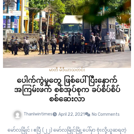
မာတီ မီဒီယာ
သတင်း
ပေါက်ကွဲမှုတွေ ဖြစ်ပေါ်ပြီးနောက်
အကြမ်းဖက် စစ်အုပ်စုက ခပ်စိပ်စိပ်
စစ်ဆေးလာ
Thanlwintimes
April 22, 2021
No Comments
မော်လမြိုင် ၊ ဧပြီ (၂၂) မော်လမြိုင်မြို့ပေါ်မှာ ဗုံးလို့ယူဆရတဲ့