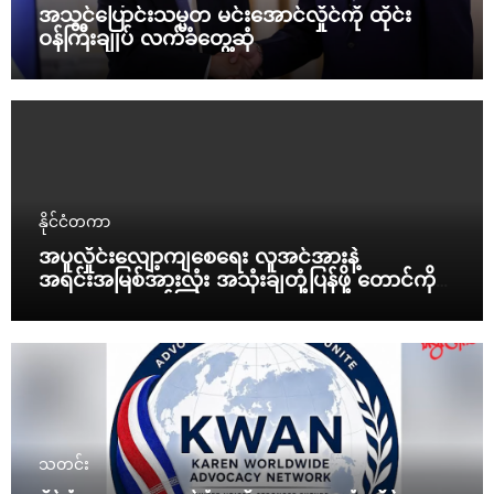
အသွင်ပြောင်းသမ္မတ မင်းအောင်လှိုင်ကို ထိုင်း
ဝန်ကြီးချုပ် လက်ခံတွေ့ဆုံ
နိုင်ငံတကာ
အပူလှိုင်းလျော့ကျစေရေး လူအင်အားနဲ့
အရင်းအမြစ်အားလုံး အသုံးချတုံ့ပြန်ဖို့ တောင်ကိုရီး
ယားသမ္မတ ညွှန်ကြား
သတင်း