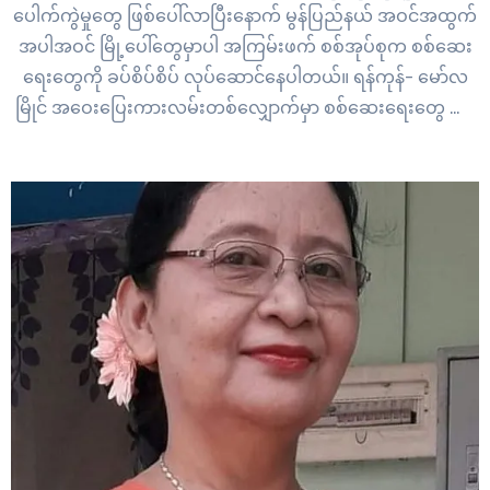
ပေါက်ကွဲမှုတွေ ဖြစ်ပေါ်လာပြီးနောက် မွန်ပြည်နယ် အဝင်အထွက်
အပါအဝင် မြို့ပေါ်တွေမှာပါ အကြမ်းဖက် စစ်အုပ်စုက စစ်ဆေး
ရေးတွေကို ခပ်စိပ်စိပ် လုပ်ဆောင်နေပါတယ်။ ရန်ကုန်- မော်လ
မြိုင် အဝေးပြေးကားလမ်းတစ်လျှောက်မှာ စစ်ဆေးရေးတွေ သုံး
လေးခုထက်မနည်း ရှိနေပြီး အဝေးပြေးခရီသည်တင်ကားတွေ
အပါအဝင် အိမ်စီးကားတွေကိုပါ တားဆီးစစ်ဆေးနေတာ ဖြစ်ပါ
တယ်။ “ပဲခူးမှာ တစ်ခါစစ်တယ်။ ပဲခူးကနေ…