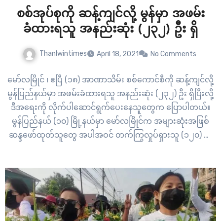
စစ်အုပ်စုကို ဆန့်ကျင်လို့ မွန်မှာ အဖမ်း
ခံထားရသူ အနည်းဆုံး (၂၃၂) ဦး ရှိ
Thanlwintimes
April 18, 2021
No Comments
မော်လမြိုင် ၊ ဧပြီ (၁၈) အာဏာသိမ်း စစ်ကောင်စီကို ဆန့်ကျင်လို့
မွန်ပြည်နယ်မှာ အဖမ်းခံထားရသူ အနည်းဆုံး (၂၃၂) ဦး ရှိပြီးလို့
ဒီအရေးကို လိုက်ပါဆောင်ရွက်ပေးနေသူတွေက ပြောပါတယ်။
မွန်ပြည်နယ် (၁၀) မြို့နယ်မှာ မော်လမြိုင်က အများဆုံးအဖြစ်
ဆန္ဒဖော်ထုတ်သူတွေ အပါအဝင် တက်ကြွလှုပ်ရှားသူ (၁၂၀) ဦး
နှင့်အထက် ဖမ်ဆီးခံထား ရပါတယ်။ ဒါ့အပြင် သထုံမှာ…