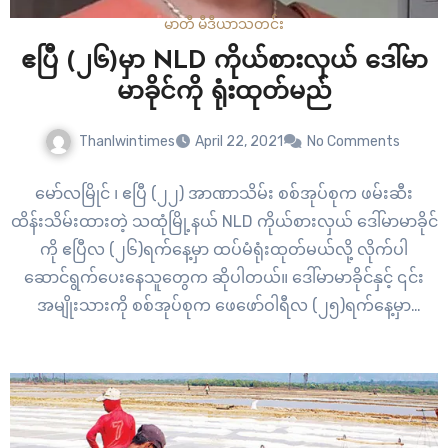
မာတီ မီဒီယာ
သတင်း
ဧပြီ (၂၆)မှာ NLD ကိုယ်စားလှယ် ဒေါ်မာ
မာခိုင်ကို ရုံးထုတ်မည်
Thanlwintimes
April 22, 2021
No Comments
မော်လမြိုင် ၊ ဧပြီ (၂၂) အာဏာသိမ်း စစ်အုပ်စုက ဖမ်းဆီး
ထိန်းသိမ်းထားတဲ့ သထုံမြို့နယ် NLD ကိုယ်စားလှယ် ဒေါ်မာမာခိုင်
ကို ဧပြီလ (၂၆)ရက်နေ့မှာ ထပ်မံရုံးထုတ်မယ်လို့ လိုက်ပါ
ဆောင်ရွက်ပေးနေသူတွေက ဆိုပါတယ်။ ဒေါ်မာမာခိုင်နှင့် ၎င်း
အမျိုးသားကို စစ်အုပ်စုက ဖေဖော်ဝါရီလ (၂၅)ရက်နေ့မှာ
ဖမ်းဆီးခဲ့တာဖြစ်ပြီး နိုင်ငံတော်အကြည်ညို ပျက်စေမှု ပုဒ်မ
(၅၀၅) နှင့် တရားစွဲဆိုထားပါတယ်။ မတ်လက စတင်ပြီး…