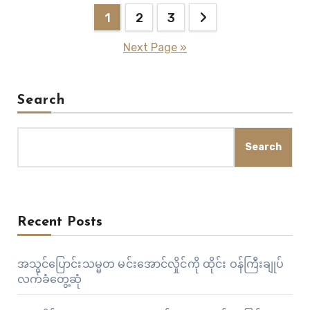
Posts
သက်ဆိုင်သူများအပေါ် ဖိအားပေးအကြပ်ကိုင်မှုစသည့်ဖြစ်ရပ်တို့
1
2
3
မှာ စစ်အာဏာသိမ်းပြီး တစ်လအကြာ အကြမ်းဖက်ဖြိုခွင်း
pagination
Next Page »
သတ်ဖြတ်ခြင်းမှ အစပြုခဲ့ခြင်းလည်းဖြစ်သည်။ စစ်ကောင်စီ၏
သတင်းစာရှင်းလင်းပွဲတိုင်းတွင် လူစုလူဝေးနှိမ်နင်းမှုများကို…
Search
Search
Recent Posts
အသွင်ပြောင်းသမ္မတ မင်းအောင်လှိုင်ကို ထိုင်း ဝန်ကြီးချုပ်
လက်ခံတွေ့ဆုံ