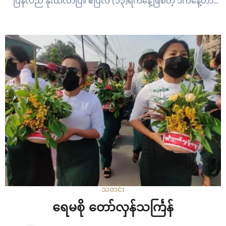
ပြန်လည် နိုးထလာပြီ။ ဧပြီလ (၁၃)ရက်နေ့ဖြစ်တဲ့ ဒီကနေ့ဟာ
မြန်မာနိုင်ငံရဲ့ နှစ်သစ်ကူးပွဲတော် သင်္ကြန်အကြိုနေ့ ဖြစ်ပါတယ်။
ဒါပေမယ့် မြန်မာနိုင်ငံအတွင်းမှာတော့…
သတင်း
ရေမစို တော်လှန်သင်္ကြန်