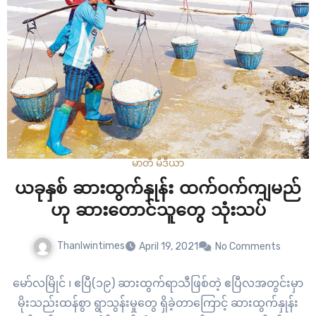
မာတီ မီဒီယာ
ယခုနှစ် ဆားထွက်နှုန်း ထက်ဝက်ကျမည်
ဟု ဆားတောင်သူတွေ သုံးသပ်
Thanlwintimes
April 19, 2021
No Comments
မော်လမြိုင် ၊ ဧပြီ(၁၉) ဆားထွက်ရာသီဖြစ်တဲ့ ဧပြီလအတွင်းမှာ
မိုးသည်းထန်စွာ ရွာသွန်းမှုတွေ ရှိခဲ့တာကြောင့် ဆားထွက်နှုန်း