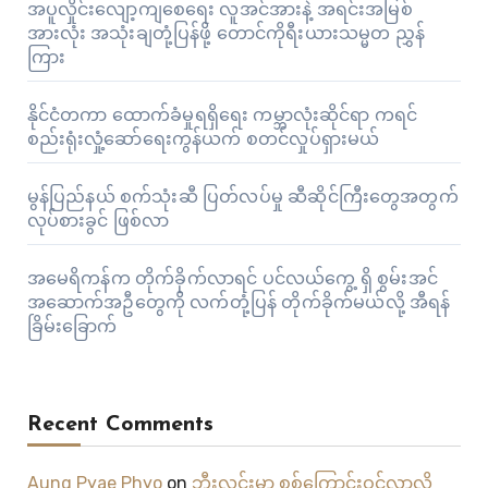
အပူလှိုင်းလျော့ကျစေရေး လူအင်အားနဲ့ အရင်းအမြစ်
အားလုံး အသုံးချတုံ့ပြန်ဖို့ တောင်ကိုရီးယားသမ္မတ ညွှန်
ကြား
နိုင်ငံတကာ ထောက်ခံမှုရရှိရေး ကမ္ဘာလုံးဆိုင်ရာ ကရင်
စည်းရုံးလှုံ့ဆော်ရေးကွန်ယက် စတင်လှုပ်ရှားမယ်
မွန်ပြည်နယ် စက်သုံးဆီ ပြတ်လပ်မှု ဆီဆိုင်ကြီးတွေအတွက်
လုပ်စားခွင် ဖြစ်လာ
အမေရိကန်က တိုက်ခိုက်လာရင် ပင်လယ်ကွေ့ ရှိ စွမ်းအင်
အဆောက်အဦတွေကို လက်တုံ့ပြန် တိုက်ခိုက်မယ်လို့ အီရန်
ခြိမ်းခြောက်
Recent Comments
Aung Pyae Phyo
on
ဘီးလင်းမှာ စစ်ကြောင်းဝင်လာလို့