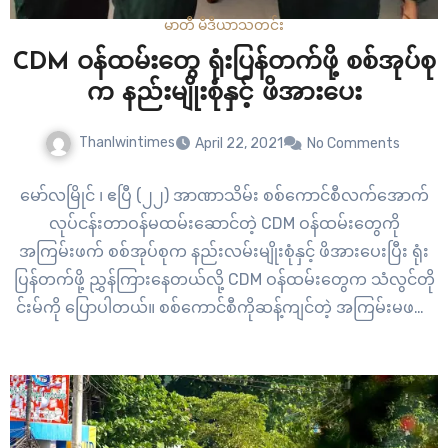
မာတီ မီဒီယာ
သတင်း
CDM ဝန်ထမ်းတွေ ရုံးပြန်တက်ဖို့ စစ်အုပ်စု
က နည်းမျိုးစုံနှင့် ဖိအားပေး
Thanlwintimes
April 22, 2021
No Comments
မော်လမြိုင် ၊ ဧပြီ (၂၂) အာဏာသိမ်း စစ်ကောင်စီလက်အောက်
လုပ်ငန်းတာဝန်မထမ်းဆောင်တဲ့ CDM ဝန်ထမ်းတွေကို
အကြမ်းဖက် စစ်အုပ်စုက နည်းလမ်းမျိုးစုံနှင့် ဖိအားပေးပြီး ရုံး
ပြန်တက်ဖို့ ညွှန်ကြားနေတယ်လို့ CDM ဝန်ထမ်းတွေက သံလွင်တို
င်းမ်ကို ပြောပါတယ်။ စစ်ကောင်စီကိုဆန့်ကျင်တဲ့ အကြမ်းမဖက်
ပြည်သူ့အာဏာ ဖီဆန်တဲ့ CDM လှုပ်ရှားမှုမှာ ထောင်နဲ့ချီတဲ့
ဝန်ထမ်းတွေ ပါဝင်နေပါတယ်။ အဆိုပါ CDM…