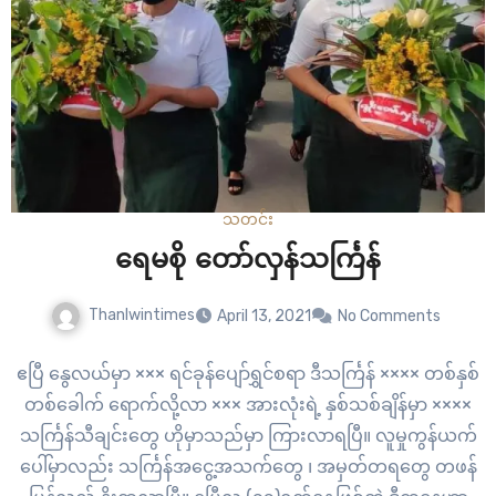
သတင်း
ရေမစို တော်လှန်သင်္ကြန်
Thanlwintimes
April 13, 2021
No Comments
ဧပြီ နွေလယ်မှာ ××× ရင်ခုန်ပျော်ရွှင်စရာ ဒီသင်္ကြန် ×××× တစ်နှစ်
တစ်ခေါက် ရောက်လို့လာ ××× အားလုံးရဲ့ နှစ်သစ်ချိန်မှာ ××××
သင်္ကြန်သီချင်းတွေ ဟိုမှာသည်မှာ ကြားလာရပြီ။ လူမှုကွန်ယက်
ပေါ်မှာလည်း သင်္ကြန်အငွေ့အသက်တွေ ၊ အမှတ်တရတွေ တဖန်