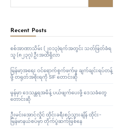
Recent Posts
စစ်အာဏာသိမ်း (၂၀၁၃)ရက်အတွင်း သတ်ဖြတ်ခံရ
သူ (၈၂၃၇) ဦးအထိရှိလာ
မြန်မာ့အရေး ဝင်ရောက်စွက်ဖက်မှု ချက်ချင်းရပ်တန့်
ဖို့ တရုတ်အစိုးရကို SIF တောင်းဆို
မွန်မှာ ဒေသန္တရအမိန့် ပယ်ဖျက်ပေးဖို့ ဒေသခံတွေ
တောင်းဆို
ဦးမင်းအောင်လှိုင် ထိုင်းခရီးစဉ်သွားချိန် ထိုင်း-
မြန်မာနယ်စပ်မှာ တိုက်ပွဲဆက်ဖြစ်နေ