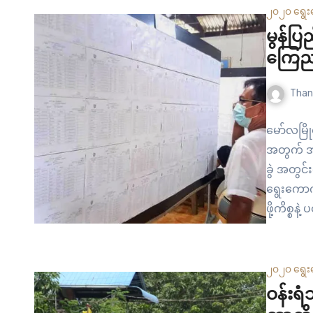
သသွားမှာ
၂၀၂၀ ရွေး
မွန်ပ
ကြေညာ
Than
မော်လမြိ
အတွက် အဆင
ခွဲ အတွင
ရွေးကော
ဖို့ကိစ္စ
ထားတာမရှ
ပြည်ထောင
စာရင်းကပ
၂၀၂၀ ရွေး
“ပြည်ထော
ဝန်းရ
လုပ်ထားပ