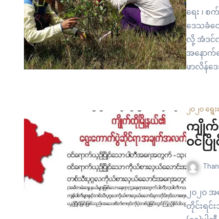
ရေး ၊ စ
ဒေသခံတွေ
လို့ အံဒင
အနောက်မြေ
ဖာလိန်ဒေ
အပါအဝင် ဒ
တွေပျက်စီ
ကျောက်မီး
၂၀၂၀ ရွေး
ဆိပ်ကမ်းတ
ကျိုက်
ဝင်ပြိ
Than
၂၀၂၀ အထွ
တိုင်းရင်