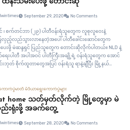
ထိန်းသိမ်းပေးဖို့ တောင်းဆို
lwintimes
September 29, 2020
No Comments
ုင် ၊ စက်တင်ဘာ (၂၉) ပါတီဝန်းရံသူတွေက လူစုလူဝေးနဲ့
ြလှည့်လည်သွားလာနေတဲ့အပေါ် ပါတီခေါင်းဆောင်တွေက
းပေးဖို့ မဲဆန္ဒရှင် ပြည်သူတွေက တောင်းဆိုလိုက်ပါတယ်။ NLD နဲ့
တ်ရေးပါတီ အပါအဝင် ပါတီကြီးအချို့ရဲ့ ဝန်းရံသူတွေက အောင်
ုင်းဘုတ် စိုက်ထူတာတွေအပြင် ဝန်းရံသူ ရာနဲ့ချီပြီး မြို့နယ်
ှည့်လည်တာတွေ ပြုလုပ်ခဲ့တာပါ။ လက်ရှိမှာ ကိုဗစ်-၁၉ ကူ
န်း မြင့်တက်နေတာကြောင့် အခုလို…
ကောက်ပွဲ
မာတီ မီဒီယာ
ရွေးကောက်ပွဲများ
t home သတ်မှတ်လိုက်တဲ့ မြို့တွေမှာ မဲ
်းရုံးဖို့ အခက်တွေ့
lwintimes
September 28, 2020
No Comments