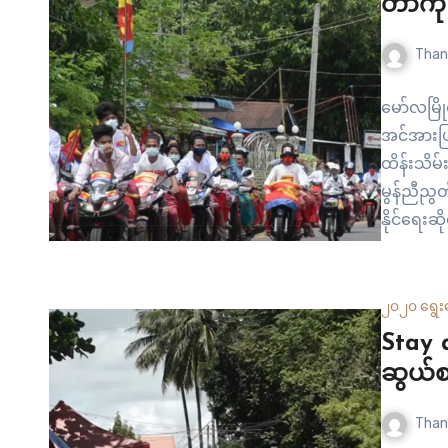
တာကို 
Than
မော်လမြိ
အင်အားပ
ထိန်းသိမ်
မွန်ညီညွ
နိုင်ရေးဆိ
အတွင်း လ
စက်မှုနှု
၂၀၂၀ ရွေး
Stay a
ဆွယ်စည
Than