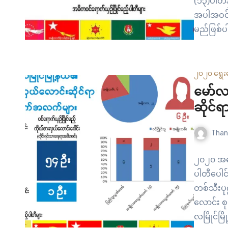
(၁၃)ပါတီန
အပါအဝင် 
မည်ဖြစ်ပ
(၁)နေရာ၊
လွှတ်တော်
ထိုမြို့န
၂၀၂၀ ရွေး
ဖြစ်သည်။
မော်လ
မဲဆန္ဒနယ
ဆိုင်ရ
Than
၂၀၂၀ အထွ
ပါတီပေါင
တစ်သီးပု
လောင်း စ
လမြိုင်မ