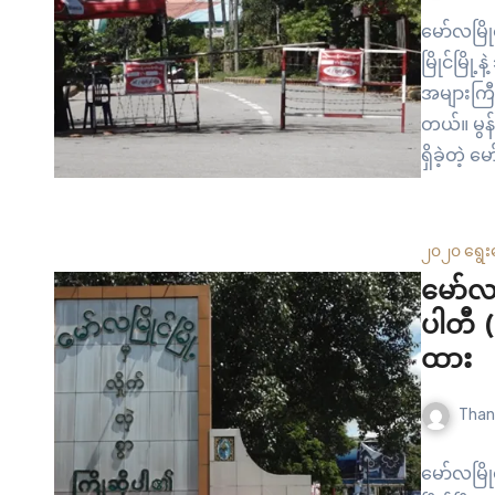
မော်လမြိ
မြိုင်မြိ
အများကြီ
တယ်။ မွန
ရှိခဲ့တဲ့ 
ပြီးတော့ 
၂၀၂၀ ရွေး
မော်လမြ
ပါတီ (
ထား
Than
မော်လမြိ