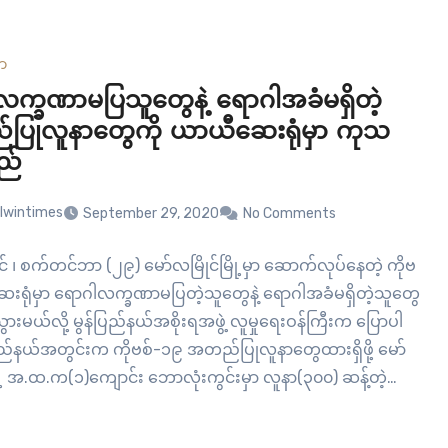
ယ်စားလှယ်လောင်းများစာရင်းတွင် အမျိုးသမီးကိုယ်စားလှယ်
ားနှင့် လူငယ်ကိုယ်စားလှယ်လောင်းများလည်း ပါဝင်နေသည်ကို
။ ပြည်သူ့လွှတ်တော်မဲဆန္ဒနယ်အတွက် အမျိုးသမီး
ယာ
လှယ်လောင်း (၁)ဦးအမျိုးသားလွှတ်တော်မဲဆန္ဒနယ် (၄) အတွက်
်လက္ခဏာမပြသူတွေနဲ့ ရောဂါအခံမရှိတဲ့
ီးကိုယ်စားလှယ်လောင်း (၂)ဦး၊အမျိုးသားလွှတ်တော်မဲဆန္ဒနယ်
ြုလူနာတွေကို ယာယီဆေးရုံမှာ ကုသ
်…
ည်
lwintimes
September 29, 2020
No Comments
င် ၊ စက်တင်ဘာ (၂၉) မော်လမြိုင်မြို့မှာ ဆောက်လုပ်နေတဲ့ ကိုဗ
းရုံမှာ ရောဂါလက္ခဏာမပြတဲ့သူတွေနဲ့ ရောဂါအခံမရှိတဲ့သူတွေ
ားမယ်လို့ မွန်ပြည်နယ်အစိုးရအဖွဲ့ လူမှုရေးဝန်ကြီးက ပြောပါ
်နယ်အတွင်းက ကိုဗစ်-၁၉ အတည်ပြုလူနာတွေထားရှိဖို့ မော်
ို့ အ.ထ.က(၁)ကျောင်း ဘောလုံးကွင်းမှာ လူနာ(၃၀၀) ဆန့်တဲ့
ုံတစ်ခုကို ၂ ပတ်အတွင်းပြီးစီးနိုင်အောင် ဆောက်လုပ်နေတာ
အခံရှိသူတွေကိုတော့ မော်လမြိုင်ဆေးရုံကြီးမှာပဲ စောင့်ကြည့်ကု