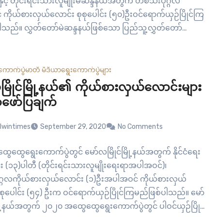
ှင့် တိုင်းရင်းသားလူမျိုးမဲဆန္ဒနယ်အတွက် တစ်သီးပုဂ္ဂလ
ကိုယ်စားလှယ်လောင်း စုစုပေါင်း (၅၀)ဦးဝင်ရောက်ယှဉ်ပြိုင်ကြ
ါသည်။ လွှတ်တော်မဲဆန္ဒနယ်ဖြစ်သော ပြည်သူ့လွှတ်တော်
 အမျိုးသားလွှတ်တော်မဲဆန္ဒနယ် အမှတ်(၉)(၁)နေရာ၊ ပြည်နယ်
 မဲဆန္ဒနယ်(၂)နေရာဖြင့် စုစုပေါင်း (၄)နေရာရရှိသော ကျိုက်
ယ်တွင် နိုင်ငံရေးပါတီ (၁၃)ခုက ဝင်ရောက် ယှဉ်ပြိုင်ကြမည်
ကောက်ပွဲ
မာတီ မီဒီယာ
ရွေးကောက်ပွဲများ
 ၂၀၁၀ အထွေထွေရွေးကောက်ပွဲတွင် ကျိုက်ထိုမြို့နယ်ရှိ
မြိုင်မြို့နယ်၏ ကိုယ်စားလှယ်လောင်းများ
်နေရာ(၄)ခုစလုံး၌…
ာဖော်ပြချက်
lwintimes
September 29, 2020
No Comments
ေထွေရွေးကောက်ပွဲတွင် မော်လမြိုင်မြို့နယ်အတွက် နိုင်ငံရေး
်း (၁၃)ပါတီ (တိုင်းရင်းသားလူမျိုးရေးရာအပါအဝင်)၊
ဂ္ဂလကိုယ်စားလှယ်လောင်း (၁)ဦးအပါအဝင် ကိုယ်စားလှယ်
ုစုပေါင်း (၅၄) ဦးက ဝင်ရောက်ယှဉ်ပြိုင်ကြမည်ဖြစ်ပါသည်။ မော်
ြို့နယ်အတွက် ၂၀၂၀ အထွေထွေရွေးကောက်ပွဲတွင် ပါဝင်ယှဉ်ပြိုင်