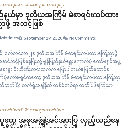
ဖြစ်ပြီး ကျန်းမာရေးကောင်းမွန်တဲ့ အတည်ပြုလူနာတွေကိုတော့…
ကောက်ပွဲ
မာတီ မီဒီယာ
ရွေးကောက်ပွဲများ
ြည်နယ်မှာ ဒုတိယအကြိမ် မဲစာရင်းကပ်ထား
ဖို့ အသင့်ဖြစ်
lwintimes
September 29, 2020
No Comments
ုင် ၊စက်တင်ဘာ ၂၈ ဒုတိယအကြိမ် မဲစာရင်းကပ်ထားကြေညာဖို့
်သင့်ဖြစ်နေပြီးလို့ မွန်ပြည်နယ်ရွေးကောက်ပွဲ ကော်မရှင်အဖွဲ့
်းရေးမှူး ဦးဟိဏ်းလင်းထက်က ပြောပါတယ်။ ပြည်ထောင်စု
က်ပွဲကော်မရှင်ကတော့ ဒုတိယအကြိမ် မဲစာရင်းကပ်ထားကြေညာ
နဲ့ ပတ်သက်ပြီး လက်ရှိအချိန်ထိ တစ်စုံတစ်ရာ ထုတ်ပြန်ကြေညာ
ိသေးပါဘူး။ မွန်ပြည်နယ်ရွေးကောက်ပွဲကော်မရှင်အဖွဲ့ခွဲအနေနဲ့
်စုရွေးကောက်ပွဲကော်မရှင်ကနေ ကြေညာချက်ထွက်လာတာနဲ့ မဲ
်ထားကြေညာနိုင်အောင် ပြင်ဆင်ထားတယ်လို့ ပြောပါတယ်။
ကောက်ပွဲ
မာတီ မီဒီယာ
ရွေးကောက်ပွဲများ
င်စုက သတ်မှတ်တဲ့နေ့ ကျွန်တော်ကြေညာပါမယ်။ အကုန်အသင့်
ံသူတွေ အစုအဖွဲ့နဲ့အင်အားပြ လှည့်လည်နေ
ြီးသားပါ။ ကြေညာတဲ့နေ့ ထုတ်ပြီး…