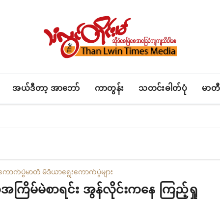
အယ်ဒီတာ့ အာဘော်
ကာတွန်း
သတင်းဓါတ်ပုံ
မာတီ
ကောက်ပွဲ
မာတီ မီဒီယာ
ရွေးကောက်ပွဲများ
ကြိမ်မဲစာရင်း အွန်လိုင်းကနေ ကြည့်ရှု