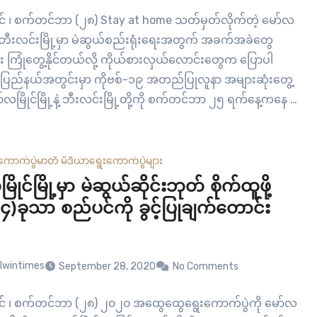
ုင် ၊ စက်တင်ဘာ (၂၈) Stay at home သတ်မှတ်လိုက်တဲ့ မော်လ
ု့နဲ့ ဘီးလင်းမြို့မှာ မဲဆွယ်စည်းရုံးရေးအတွက် အခက်အခဲတွေ
း ကြုံတွေ့နိုင်တယ်လို့ ကိုယ်စားလှယ်လောင်းတွေက ပြောပါ
်ပြည်နယ်အတွင်းမှာ ကိုဗစ်-၁၉ အတည်ပြုလူနာ အများဆုံးတွေ့
မော်လမြိုင်မြို့နဲ့ ဘီးလင်းမြို့တို့ကို စက်တင်ဘာ ၂၅ ရက်နေ့ကနေ စ
stay at home နေထိုင်ဖို့…
ကောက်ပွဲ
မာတီ မီဒီယာ
ရွေးကောက်ပွဲများ
ိုင်မြို့မှာ မဲဆွယ်ဆိုင်းဘုတ် စိုက်ထူဖို့
၄)ခုသာ စည်ပင်ကို ခွင့်ပြုချက်တောင်း
lwintimes
September 28, 2020
No Comments
ုင် ၊ စက်တင်ဘာ (၂၈) ၂၀၂၀ အထွေထွေရွေးကောက်ပွဲကို မော်လ