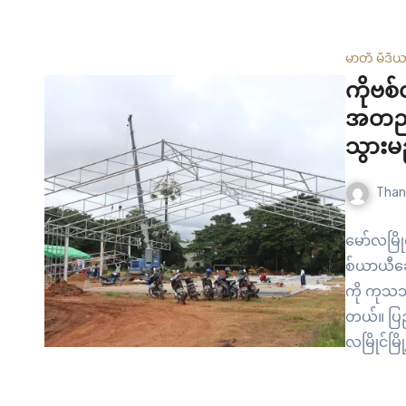
မည့် ကို
လောင်းမျ
တွေ့ရသည်
မာတီ မီဒီ
ကိုယ်စား
ကိုဗစ
အမျိုးသမ
အတည်ပ
(၅)အတွက
သွားမ
Than
မော်လမြို
စ်ယာယီဆေ
ကို ကုသသွ
တယ်။ ပြည
လမြိုင်မြ
ယာယီဆေးရ
ပါ။ ရောဂါ