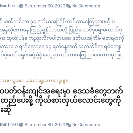
lwintimes
September 30, 2020
No Comments
ုင် ၊စက်တင်ဘာ ၃၀ ဒုတိယအကြိမ် ကပ်ထားကြေညာမယ့် မဲ
 အွန်လိုင်းကနေ ကြည့်ရှုနိုင်တယ်လို့ ပြည်ထောင်စုရွေးကောက်ပွဲ
်က ထုတ်ပြန်ကြေညာလိုက်ပါတယ်။။ ဒုတိယအကြိမ် မဲစာရင်းကို
ုဘာလ ၁ ရက်နေ့ကနေ ၁၄ ရက်နေ့အထိ သက်ဆိုင်ရာ ရပ်ကျေး
်ပွဲကော်မရှင်အဖွဲ့ခွဲရုံးတွေမှာ ကပ်ထားကြေညာပေးထားမှာဖြစ်
်လိုင်းကနေ ကြည့်နိုင်အောင် ကော်မရှင်က လုပ်ဆောင်ထားတာပါ။
ာ ရပ်ကျေးကော်မရှင်အဖွဲ့ခွဲရုံးတွေမှာတော့ မဲစာရင်းကို
းဝန်ကြီးဌာနရဲ့ ညွှန်ကြားချက်နဲ့အညီ ကြည့်နိုင်အောင်…
ကောက်ပွဲ
မာတီ မီဒီယာ
ရွေးကောက်ပွဲများ
ပတ်ဝန်းကျင်အရေးမှာ ဒေသခံတွေဘက်
တည်ပေးဖို့ ကိုယ်စားလှယ်လောင်းတွေကို ​
းဆို
lwintimes
September 30, 2020
No Comments