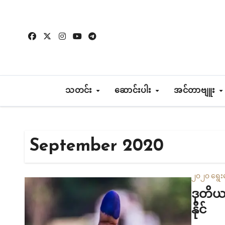
Skip
to
content
သတင်း
ဆောင်းပါး
အင်တာဗျူး
September 2020
၂၀၂၀ ရွေး
ဒုတိယအ
နိုင်