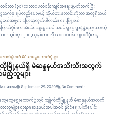
က်တင်ဘာ (၃၀) သဘာဝပတ်ဝန်းကျင်အရေးနဲ့ပတ်သက်ပြီး
ဘက်မှ ရပ်တည်ပေးမယ့် ကိုယ်စားလောင်းကိုသာ အလိုရှိတယ်
်လူငယ်အဖွဲ့က ပြောဆိုလိုက်ပါတယ်။ ရေးမြို့နယ်
ာက်ပိုင်းက အံဒင်ကျေးရွာအပါအဝင် ရွာ ၇ ရွာနဲ့ဖွဲ့စည်းထားတဲ့
သအတွင်းမှာ ၂၀၁၃ ခုနှစ်ကစလို့ သဘာဝဝန်းကျင်ထိခိုက်မှုတွေ
ေသရဲ့အဓိကလုပ်ငန်းဖြစ်တဲ့ စိုက်ပျိုးရေးနဲ့ ငါးဖမ်းလုပ်ငန်း
းစေနိုင်တဲ့ စီမံကိန်းတွေ ၊ ကျောက်ထုတ်လုပ်ငန်းတွေ
သွေးသုံး လျှပ်စစ်ဓာတ်အားပေးစက်ရုံစီမံကိန်းနဲ့ ရေနက်
ကောက်ပွဲ
မာတီ မီဒီယာ
ရွေးကောက်ပွဲများ
ွေလုပ်ဖို့…
ထိုမြို့နယ်ရှိ မဲဆန္ဒနယ်အသီးသီးအတွက်
ုင်မည့်သူများ
lwintimes
September 29, 2020
No Comments
ေထွေရွေးကောက်ပွဲတွင် ကျိုက်ထိုမြို့နယ် မဲဆန္ဒနယ်အတွက်
းသားလူမျိုးရေးရာမဲဆန္ဒနယ်အပါအဝင် နိုင်ငံရေးပါတီပေါင်း