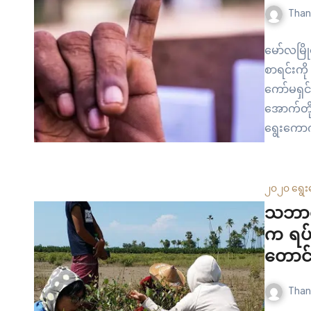
Than
မော်လမြိ
စာရင်းကို
ကော်မရှင
အောက်တိ
ရွေးကောက
သလို အွန
သက်ဆိုင်ရ
ကျန်းမာရေ
၂၀၂၀ ရွေး
သဘာဝ
က ရပ်
တောင်
Than