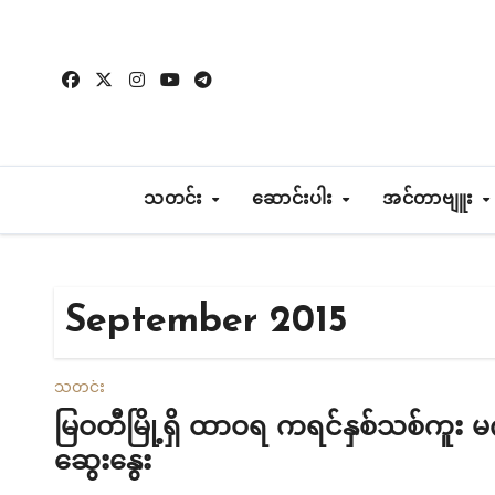
Skip
to
content
သတင်း
ဆောင်းပါး
အင်တာဗျူး
September 2015
သတင်း
မြဝတီမြို့ရှိ ထာဝရ ကရင်နှစ်သစ်ကူး
ဆွေးနွေး