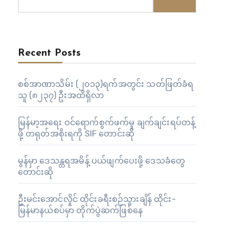
Recent Posts
စစ်အာဏာသိမ်း (၂၀၁၃)ရက်အတွင်း သတ်ဖြတ်ခံရ
သူ (၈၂၃၇) ဦးအထိရှိလာ
မြန်မာ့အရေး ဝင်ရောက်စွက်ဖက်မှု ချက်ချင်းရပ်တန့်
ဖို့ တရုတ်အစိုးရကို SIF တောင်းဆို
မွန်မှာ ဒေသန္တရအမိန့် ပယ်ဖျက်ပေးဖို့ ဒေသခံတွေ
တောင်းဆို
ဦးမင်းအောင်လှိုင် ထိုင်းခရီးစဉ်သွားချိန် ထိုင်း-
မြန်မာနယ်စပ်မှာ တိုက်ပွဲဆက်ဖြစ်နေ