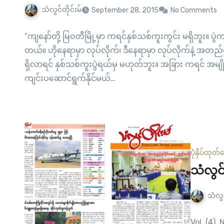
သံလွင်တိုင်းမ်
September 28, 2015
No Comments
“ကျနော်တို့ မြဝတီမြို့မှာ ကရင်နှစ်သစ်ကူးကွင်း မရှိဘူး။ ပွ
တယ်။ ဟိုနေရာမှာ လုပ်လိုက်၊ ဒီနေရာမှာ လုပ်လိုက်နဲ့ အတည
ရှိလာရင် နှစ်သစ်ကူးပွဲရယ်မှ မဟုတ်ဘူး။ အခြား ကရင် အမျိ
ကျင်းပဆောင်ရွက်နိုင်မယ်…
ပုံနှိပ်ထုတ်ဝ
သံလွင်
သံလွင
Vol. (4),