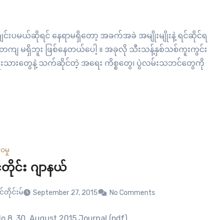
ဲကျင်းပမယ်ဆိုရင် နေရာမရှိတော့ အခက်အခဲ အမျိုးမျိုးနဲ့ ရင်ဆိုင်ရ
်တကျ မရှိဘူး ဖြစ်နေတယ်ပေါ့ ။ အခုလို သီးသန့်နှစ်သစ်ကူးကွင်း
ုးသားတွေနဲ့ သက်ဆိုင်တဲ့ အရေး ကိစ္စတွေ၊ ပွဲလမ်းသဘင်တွေကို
ေမှု
တိုင်း ဂျာနယ်
်တိုင်းမ်
September 27, 2015
No Comments
 No.8, 30. August 2015 Journal (pdf)