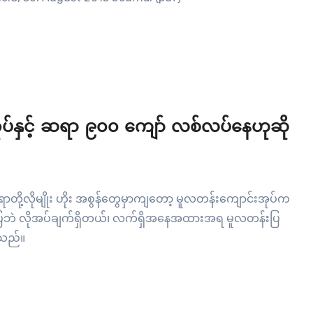
ုပ်နှင့် ဆရာ ၉၀၀ ကျော် လစ်လပ်နေဟုဆို
ရောတို့လိုမျိုး ဟိုး အစွန်တွေမှာကျတော့ မူလတန်းကျောင်းအုပ်က
ြဘဲ လိုအပ်ချက်ရှိတယ်၊ လက်ရှိအနေအထားအရ မူလတန်းပြ
ာသည်။