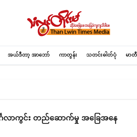
အယ်ဒီတာ့ အာဘော်
ကာတွန်း
သတင်းဓါတ်ပုံ
မာတီ
 မင်္ဂလာကွင်း တည်ဆောက်မှု အခြေအနေ