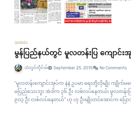
သတင်း
မွန်ပြည်နယ်တွင် မူလတန်းပြ ကျောင်းအ
သံလွင်တိုင်းမ်
September 25, 2015
No Comments
“မူလတန်းကျောင်းအုပ်က နဲနဲ ဥပမာ ရေးတို့လိုမျိုး ကျိုက်မ
မပြည်သေးဘူး အဲဒါက ၃၆ ဦး လစ်လပ်နေတယ်၊ မူလတန်းပ
၉၀၃ ဦး လစ်လပ်နေတယ်” ဟု ဟု ဦးမျိုးတင်အောင်က ပြေ