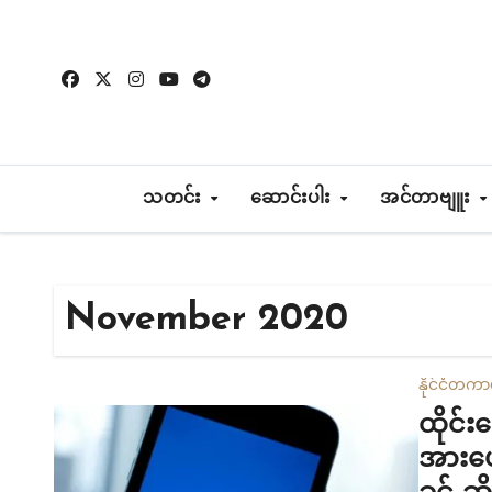
Skip
to
content
သတင်း
ဆောင်းပါး
အင်တာဗျူး
November 2020
နိုင်ငံတကာ
ထိုင်း
အားပေ