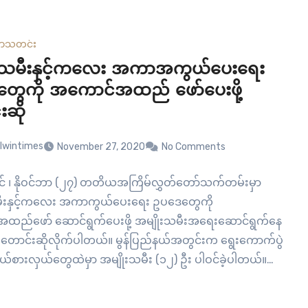
 စက်မှုသင်တန်းကျောင်းမှာ…
ယာ
သတင်း
းသမီးနှင့်ကလေး အကာအကွယ်ပေးရေး
ွေကို အကောင်အထည် ဖော်ပေးဖို့
းဆို
lwintimes
November 27, 2020
No Comments
ုင် ၊ နိုဝင်ဘာ (၂၇) တတိယအကြိမ်လွှတ်တော်သက်တမ်းမှာ
မီးနှင့်ကလေး အကာကွယ်ပေးရေး ဥပဒေတွေကို
ည်ဖော် ဆောင်ရွက်ပေးဖို့ အမျိုးသမီးအရေးဆောင်ရွက်နေ
ောင်းဆိုလိုက်ပါတယ်။ မွန်ပြည်နယ်အတွင်းက ရွေးကောက်ပွဲ
ုယ်စားလှယ်တွေထဲမှာ အမျိုးသမီး (၁၂) ဦး ပါဝင်ခဲ့ပါတယ်။
ယ်အတွင်းမှာတော့ အိမ်တွင်းအကြမ်းဖက်မှုတွေနဲ့ သက်ငယ်မုဒိန်း
တစ်နှစ်ထက် တစ်နှစ် ပိုမို များပြားနေတာပါ။ ဒါကြောင့် အနိုင်ရ