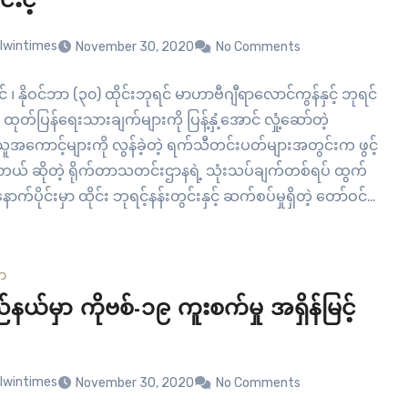
င်းငံ့
lwintimes
November 30, 2020
No Comments
င် ၊ နိုဝင်ဘာ (၃၀) ထိုင်းဘုရင် မာဟာဗီဂျီရာလောင်ကွန်နှင့် ဘုရင်
ဲ့ ထုတ်ပြန်ရေးသားချက်များကို ပြန့်နှံ့အောင် လှုံ့ဆော်တဲ့
ူအကောင့်များကို လွန်ခဲ့တဲ့ ရက်သီတင်းပတ်များအတွင်းက ဖွင့်
ြတယ် ဆိုတဲ့ ရိုက်တာသတင်းဌာနရဲ့ သုံးသပ်ချက်တစ်ရပ် ထွက်
နောက်ပိုင်းမှာ ထိုင်း ဘုရင့်နန်းတွင်းနှင့် ဆက်စပ်မှုရှိတဲ့ တော်ဝင်
ဝိုင်းကို အားပေးထောက်ခံသူတစ်ဦးရဲ့ အကောင့်ကို တွစ်တာမှ
င့်ကို ဆိုင်ငံ့ခဲ့တာဖြစ်ပါတယ်။ ကျွမ်းကျင်သူတစ်ဦးရဲ့ လေ့လာ
ချက်အရ…
ယာ
ည်နယ်မှာ ကိုဗစ်-၁၉ ကူးစက်မှု အရှိန်မြင့်
lwintimes
November 30, 2020
No Comments