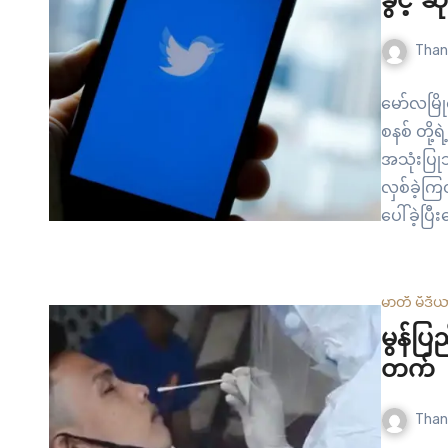
ခွင့် ဆို
Than
မော်လမြို
စနစ် တို့ရ
အသုံးပြုသ
လှစ်ခဲ့က
ပေါ်ခဲ့ပြီး
အသိုင်းအ
သုံးစွဲခွ
သုံးသပ်
မာတီ မီဒီ
မွန်ပြ
တက်
Than