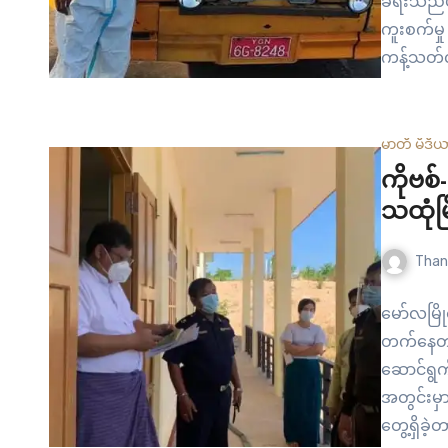
ခရီးသည်ပိ
ကူးစက်မှု 
ကန့်သတ်လ
ကြောင့် 
အလုပ်မရှိ
မာတီ မီဒီ
ကိုဗစ်
သထုံမ
Than
မော်လမြိုင
တက်နေတာကြ
ဆောင်ရွက်
အတွင်းမှာ
တွေ့ရှိခ