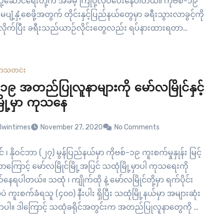
ု့ဆောင်ရေးတို့က အခမဲ့ ကြိုပို့လုပ်ပေးနေပါတယ်။ ကိုဗစ်-၁၉
မပျံ့နှံ့စေဖို့အတွက် တိုင်းနှင့်ပြည်နယ်တွေမှာ ခရီးသွားလာခွင့်ကို
ိုက်ပြီး ခရီးသည်ယာဉ်လိုင်းတွေလည်း ရပ်နားထားရတာ
မွန်ပြည်နယ်ကနေ ရန်ကုန်မှာ ဆေးကုသနေသူတွေအပါအဝင်
လို့…
ယာ
သတင်း
-၁၉ အတည်ပြုလူနာများကို မော်လမြိုင်နှင့်
ြို့မှာ ကုသနေ
lwintimes
November 27, 2020
No Comments
် ၊ နိုဝင်ဘာ (၂၇) မွန်ပြည်နယ်မှာ ကိုဗစ်-၁၉ ကူးစက်မှုနှုန်း မြင့်
ောင့် မော်လမြိုင်မြို့အပြင် သထုံမြို့မှာပါ ကုသရေးကို
နေရပါတယ်။ သထုံ ၊ ကျိုက်ထို နဲ့ မော်လမြိုင်တို့မှာ ရက်ပိုင်း
ပဲ ကူးစက်ခံရသူ (၄၀၀) နီးပါး ရှိပြီး သထုံမြို့နယ်မှာ အများဆုံး
ဲ့တာပါ။ ဒါကြောင့် သထုံခရိုင်အတွင်းက အတည်ပြုလူနာတွေကို သ