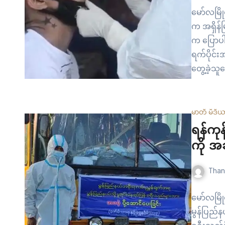
မော်လမြိုင
က အရှိန်
က ပြောပါတယ
ရက်ပိုင်း
တွေ့ခဲ့သူ
လည်း မွန
မာတီ မီဒီ
ရန်ကုန
ကို အခမ
Than
မော်လမြိုင
မွန်ပြည်န