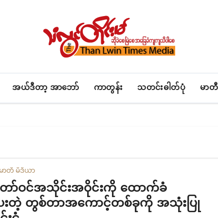
အယ်ဒီတာ့ အာဘော်
ကာတွန်း
သတင်းဓါတ်ပုံ
မာတီ
မာတီ မီဒီယာ
တော်ဝင်အသိုင်းအဝိုင်းကို ထောက်ခံ
းတဲ့ တွစ်တာအကောင့်တစ်ခုကို အသုံးပြု