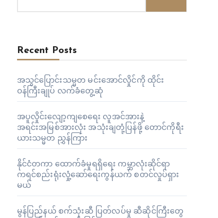
Recent Posts
အသွင်ပြောင်းသမ္မတ မင်းအောင်လှိုင်ကို ထိုင်း
ဝန်ကြီးချုပ် လက်ခံတွေ့ဆုံ
အပူလှိုင်းလျော့ကျစေရေး လူအင်အားနဲ့
အရင်းအမြစ်အားလုံး အသုံးချတုံ့ပြန်ဖို့ တောင်ကိုရီး
ယားသမ္မတ ညွှန်ကြား
နိုင်ငံတကာ ထောက်ခံမှုရရှိရေး ကမ္ဘာလုံးဆိုင်ရာ
ကရင်စည်းရုံးလှုံ့ဆော်ရေးကွန်ယက် စတင်လှုပ်ရှား
မယ်
မွန်ပြည်နယ် စက်သုံးဆီ ပြတ်လပ်မှု ဆီဆိုင်ကြီးတွေ