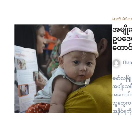
ထုံမြို့က
မာတီ မီဒီ
အမျို
ဥပဒေတ
တောင်
Than
မော်လမြိ
အမျိုးသ
အကောင်အထ
သူတွေက တ
အနိုင်ရကိ
မွန်ပြည်န
မှုတွေဟာ 