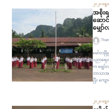
အမျိုးသမ
၂၀၂၀ ရွေး
အစိုးရ
ဆောင်ရ
မျှော်လ
Than
မော်လမြို
ပညာရေးကဏ္
က မျှော်လ
ဘာသာအခြေ
ပြီး ကျေ
တာပါ။ နိုင
ရပ်တည်နေ
အခက်အခဲတ
၂၀၂၀ ရွေး