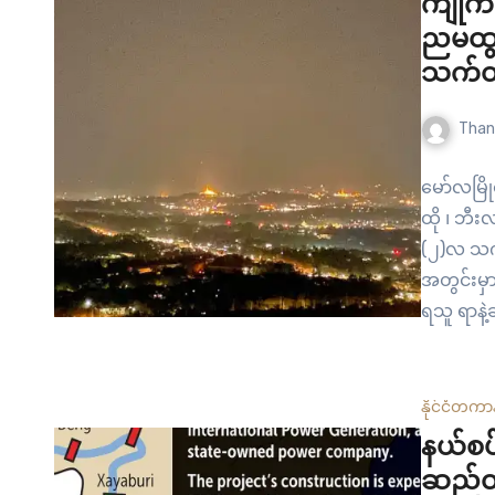
ကျိုက်ထ
ညမထွက
သက်တမ
Than
မော်လမြို
ထို ၊ ဘီး
(၂)လ သက်
အတွင်းမှာ
ရသူ ရာနဲ
ဟာ နိုဝ
နိုင်ငံတကာ
နယ်စပ
ဆည်တာ