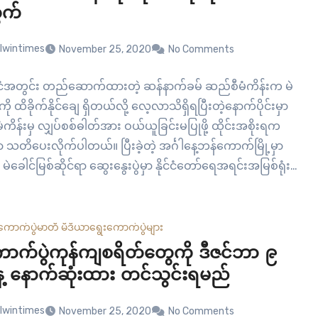
ွက်
lwintimes
November 25, 2020
No Comments
င်ငံအတွင်း တည်ဆောက်ထားတဲ့ ဆန်နာက်ခမ် ဆည်စီမံကိန်းက မဲ
ကို ထိခိုက်နိုင်ချေ ရှိတယ်လို့ လေ့လာသိရှိရပြီးတဲ့နောက်ပိုင်းမှာ
ံကိန်းမှ လျှပ်စစ်ဓါတ်အား ဝယ်ယူခြင်းမပြုဖို့ ထိုင်းအစိုးရက
မှာ သတိပေးလိုက်ပါတယ်။ ပြီးခဲ့တဲ့ အင်္ဂါနေ့ဘန်ကောက်မြို့မှာ
မဲခေါင်မြစ်ဆိုင်ရာ ဆွေးနွေးပွဲမှာ နိုင်ငံတော်ရေအရင်းအမြစ်ရုံး
ွင်းရေးမှူး စုမ်ကီရတ် ပါရာဂျမ်ဝန် က “တိုင်းပြည်ရဲ့
 ကျနော်ရဲ့ ပဓာနကျတဲ့ စိုးရိမ်ပူပန်မှုပါပဲ”…
ကောက်ပွဲ
မာတီ မီဒီယာ
ရွေးကောက်ပွဲများ
ောက်ပွဲကုန်ကျစရိတ်တွေကို ဒီဇင်ဘာ ၉
့ နောက်ဆုံးထား တင်သွင်းရမည်
lwintimes
November 25, 2020
No Comments