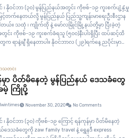
် ၊ နိုဝင်ဘာ (၃၀) မွန်ပြည်နယ်အတွင်း ကိုဗစ်-၁၉ ကူးစက်ပျံ့နှံ့မှု
မြင့်တက်နေတယ်လို့ မွန်ပြည်နယ် ပြည်သူ့ကျန်းမာရေးဦးစီးဌာန
်။ သထုံ ၊ ကျိုက်ထို နဲ့ မော်လမြိုင်မြို့နယ်တို့မှာ ပြီးခဲ့တဲ့
အတွင်း ကိုဗစ်-၁၉ ကူးစက်ခံရသူ (၅၀၀)နီးပါးရှိပြီး ထပ်ဆင့်ထိ
တွေက ရာနဲ့ချီ ရှိနေတာပါ။ နိုဝင်ဘာလ (၂၉)ရက်နေ့ ညပိုင်းမှာ
်ပြည်နယ်မှာ အတည်ပြုလူနာ (၁၄၃)…
ယာ
သတင်း
်မှာ ပိတ်မိနေတဲ့ မွန်ပြည်နယ် ဒေသခံတွေ
ဲ့ ကြိုပို့
lwintimes
November 30, 2020
No Comments
် ၊ နိုဝင်ဘာ (၃၀) ကိုဗစ်-၁၉ ကြောင့် ရန်ကုန်မှာ ပိတ်မိနေတဲ့
ယ်ဒေသခံတွေကို zaw family travel နဲ့ ရွှေနဒီ express