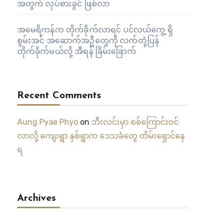
အတွက် လုပ်စားခွင် ဖြစ်လာ
အမေရိကန်က တိုက်ခိုက်လာရင် ပင်လယ်ကွေ့ ရှိ
စွမ်းအင် အဆောက်အဦတွေကို လက်တုံ့ပြန်
တိုက်ခိုက်မယ်လို့ အီရန် ခြိမ်းခြောက်
Recent Comments
Aung Pyae Phyo
on
ဘီးလင်းမှာ စစ်ကြောင်းဝင်
လာလို့ ကျေးရွာ နှစ်ရွာက ဒေသခံတွေ တိမ်းရှောင်နေ
ရ
Archives