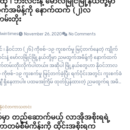
ို ၊ ဘီးလင်းနဲ့ မော်လမြိုင်မြို့နယ်တို့မှာ
်အမိန့်ကို နောက်ထက် (၂)လ
်းတိုး
lwintimes
November 26, 2020
No Comments
င် ၊ နိုဝင်ဘာ (၂၆) ကိုဗစ်-၁၉ ကူးစက်မှု မြင့်တက်နေတဲ့ ကျိုက်
လင်းနဲ့ မော်လမြိုင်မြို့နယ်တို့မှာ ညမထွက်အမိန့်ကို နောက်ထက်
တမ်းတိုးလိုက်ပါတယ်။ အဆိုပါ မြို့နယ်တွေဟာ နိုဝင်ဘာလ
 ကိုဗစ်-၁၉ ကူးစက်မှု မြင့်တက်ခဲ့ပြီး ရက်ပိုင်းအတွင်း ကူးစက်ခံ
့ချီ ရှိနေတာပါ။ ပထမအကြိမ် ထုတ်ပြန်ထားတဲ့ ညမထွက်ရ အမိန့်
င်ဘာလ…
နိုင်ငံတကာ
သတင်း
်မှာ တည်ဆောက်မယ့် လာအိုအစိုးရရဲ့
တမံစီမံကိန်းကို ထိုင်းအစိုးရက