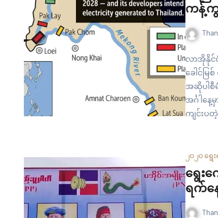
ကန့်က
Than
လာအိုနို
ခေါင်မြစ် 
အဆိုပါစီမ
အင်္ဂါနေ့
ကျင်းပတဲ့ 
အထွေထွေအတ
နယ်နိမိတ်က
၂၀၂၀ ရွေး
ရွေးက
ရက်နေ
Than