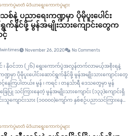
ီးကိုယ်စားလှယ်တွေအနေနဲ့ လွှတ်တော်အတွင်းကနေတစ်ဆင့်…
ကောက်ပွဲ
မာတီ မီဒီယာ
ရွေးကောက်ပွဲများ
သစ်နဲ့ ပညာရေးကဏ္ဍမှာ ပိုမိုပူးပေါင်း
ွက်နိုင်ဖို့ မွန်အမျိုးသားကျောင်းတွေက
င့်
lwintimes
November 26, 2020
No Comments
င် ၊ နိုဝင်ဘာ (၂၆) ရွေးကောက်ပွဲအလွန်တက်လာမယ့်အစိုးရနဲ့
ဍမှာ ပိုမိုပူးပေါင်းဆောင်ရွက်နိုင်ဖို့ မွန်အမျိုးသားကျောင်းတွေ
င့်နေကြပါတယ်။ မွန် ၊ ကရင် ၊ တနင်္သာရီ ဒေသတွေမှာ မွန်
ပြု သင်ကြားနေတဲ့ မွန်အမျိုးသားကျောင်း (၁၃၃)ကျောင်းရှိ
ာင်းသူကျောင်းသား (၁၀၀၀၀)ကျော်က နှစ်စဉ်ပညာသင်ကြားနေ
်ငံတကာအလှူရှင်တွေနဲ့ဒေသတွင်းအလှူရှင်တွေရဲ့ ပံ့ပိုးမှုနဲ့
ရတဲ့ မွန်အမျိုးသားကျောင်းတွေဟာ နှစ်စဉ် ဘဏ္ဍာရေး
ွေကို ရင်ဆိုင်နေရပါတယ်။ ဒီလိုအခက်အခဲတွေကြောင့်…
ကောက်ပွဲ
မာတီ မီဒီယာ
ရွေးကောက်ပွဲများ