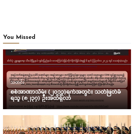
You Missed
သတင်း
စစ်အာဏာသိမ်း (၂၀၁၃)ရက်အတွင်း သတ်ဖြတ်ခံ
ရသူ (၈၂၃၇) ဦးအထိရှိလာ