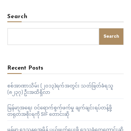
အစည်းအဝေး ++++++++++++++++++++++++++++
မွန်ပြည်နယ်လွှတ်တော်၏ (၁၄)ကြိမ်မြောက် လွှတ်တော် ပုံမှန်
Search
အစည်းအဝေးကို စက်တင်ဘာလ (၁၉)ရက်နေ့က…
Search
Recent Posts
စစ်အာဏာသိမ်း (၂၀၁၃)ရက်အတွင်း သတ်ဖြတ်ခံရသူ
(၈၂၃၇) ဦးအထိရှိလာ
မြန်မာ့အရေး ဝင်ရောက်စွက်ဖက်မှု ချက်ချင်းရပ်တန့်ဖို့
တရုတ်အစိုးရကို SIF တောင်းဆို
မွန်မှာ ဒေသန္တရအမိန့် ပယ်ဖျက်ပေးဖို့ ဒေသခံတွေတောင်းဆို