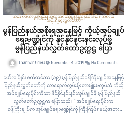
မာတီ မီဒီယာ
မွန်ပြည်နယ်လွှတ်တော်
မွန်ပြည်နယ်အစိုးရ
သတင်း
အစိုးရနှင့်လွှတ်တော်
မွန်ပြည်နယ်အစိုးရအနေဖြင့် ကိုယ့်အုပ်ချုပ်
ရေးမဏ္ဍိုင်ကို နိုင်နိုင်နင်းနင်းလုပ်ဖို့
မွန်ပြည်နယ်လွှတ်တော်ဥက္ကဋ္ဌ ပြော
Thanlwintimes
November 4, 2019
No Comments
မော်လမြိုင်၊ စက်တင်ဘာ (၁၉) မွန်ပြည်နယ်ဝန်ကြီးချုပ်အနေဖြင့်
ပြည်နယ်လွှတ်တော်ကို လာရောက်လွှမ်းမိုးတာမျိုးမလုပ်ဘဲ ကိုယ့်
အုပ်ချုပ်ရေးပိုင်းကိုသာ နိုင်နိုင်နင်းနင်းအုပ်ချုပ်ဖို့ မွန်ပြည်နယ်
လွှတ်တော်ဥက္ကဋ္ဌက ပြောသည်။ “ အုပ်ချုပ်ရေးပိုင်းက
ဝန်ကြီးချုပ်က အုပ်ချုပ်ရေးမဏ္ဍိုင်ကို ကြီးကြပ်ရမယ့်အစား
လွှတ်တော်ကို လာဟန့်တားနေတယ် “ လို့ လွှတ်တော်ဥက္ကဋ္ဌ ဒေါ်
တင်အိက ပြောဆိုခဲ့သည်။ (၁၄)ကြိမ်မြောက်လွှတ်တော်