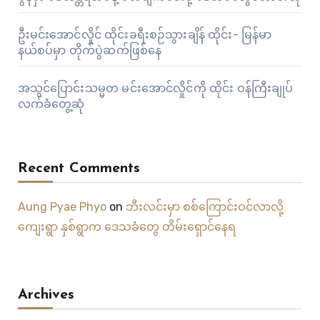
ဦးမင်းအောင်လှိုင် ထိုင်းခရီးစဉ်သွားချိန် ထိုင်း- မြန်မာ
နယ်စပ်မှာ တိုက်ပွဲဆက်ဖြစ်နေ
အသွင်ပြောင်းသမ္မတ မင်းအောင်လှိုင်ကို ထိုင်း ဝန်ကြီးချုပ်
လက်ခံတွေ့ဆုံ
Recent Comments
Aung Pyae Phyo
on
ဘီးလင်းမှာ စစ်ကြောင်းဝင်လာလို့
ကျေးရွာ နှစ်ရွာက ဒေသခံတွေ တိမ်းရှောင်နေရ
Archives