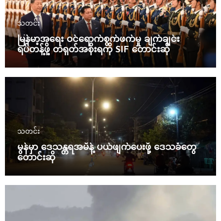
သတင်း
မြန်မာ့အရေး ဝင်ရောက်စွက်ဖက်မှု ချက်ချင်း
ရပ်တန့်ဖို့ တရုတ်အစိုးရကို SIF တောင်းဆို
သတင်း
မွန်မှာ ဒေသန္တရအမိန့် ပယ်ဖျက်ပေးဖို့ ဒေသခံတွေ
တောင်းဆို