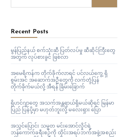
Recent Posts
မွန်ပြည်နယ် စက်သုံးဆီ ပြတ်လပ်မှု ဆီဆိုင်ကြီးတွေ
အတွက် လုပ်စားခွင် ဖြစ်လာ
အမေရိကန်က တိုက်ခိုက်လာရင် ပင်လယ်ကွေ့ ရှိ
စွမ်းအင် အဆောက်အဦတွေကို လက်တုံ့ပြန်
တိုက်ခိုက်မယ်လို့ အီရန် ခြိမ်းခြောက်
ရိုဟင်ဂျာတွေ အသက်အန္တရာယ်ရှိမယ်ဆိုရင် မြန်မာ
ပြည် ပြန်ပို့မှာ မဟုတ်ဘူးလို့ မလေးရှား ပြော
အသွင်ပြောင်း သမ္မတ မင်းအောင်လှိုင်ရဲ့
ဘန်ကောက်ခရီးစဉ်ကို ထိုင်းအရပ်ဘက်အဖွဲ့အစည်း