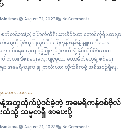
ပ်
lwintimes
August 31, 2023
No Comments
– စက်တင်ဘာ(၁) မြောက်ကိုရီးယားနိုင်ငံဟာ တောင်ကိုရီးယားမှာ
မှတ်တွေကို ပုံစံတူပြုလုပ်ပြီး မြေလှန် စနစ်နဲ့ နျူကလီးယား
ရေး စစ်ရေးလေ့ကျင့်မှုပြုလုပ်ခဲ့တယ်လို့ နိုင်ငံပိုင်မီဒီယာက
းပါတယ်။ ဒီစစ်ရေးလေ့ကျင့်မှုဟာ မဟာမိတ်တွေရဲ့ စစ်ရေး
ှုမှာ အမေရိကန်က နျူကလီးယား တိုက်ခိုက်ဖို့ အစီအစဉ်ရှိနေတဲ့
ုလိုပြင်ဆင်နေတာဖြစ်တယ်လို့ ဆိုထားတာပါ။ ဒုံးကျည်တပ်ဖွဲ့
်းဒုံးကျည်နှစ်စင်းကို ပစ်ခတ်ခဲ့ပြီး နျူကလီးယားတိုက်ခိုက်မှုမစ်
န်ကန်စွာလုပ်ဆောင်နိုင်ခဲ့တယ်လို့ မြောက်ကိုရီးယား ပြည်သူ့
နိုင်ငံတကာ
သတင်း
(KPA) ရဲ့…
ဲ့အတူတိုက်ပွဲဝင်ခဲ့တဲ့ အမေရိကန်စစ်ဗိုလ်
းထံသို့ သမ္မတရှီ စာပေးပို့
lwintimes
August 31, 2023
No Comments