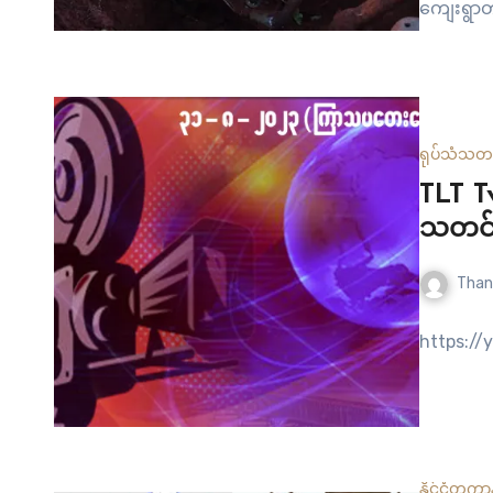
ကျေးရွာတ
ဗုံးကြဲခ
ကျေးရွာတ
ရုပ်သံ
သတင
TLT T
သတင်း 
Than
https:/
နိုင်ငံတကာ