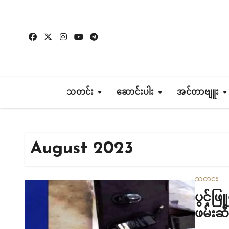
Skip
to
content
သတင်း
ဆောင်းပါး
အင်တာဗျူး
August 2023
သတင်း
ပွင့်ဖ
ဖမ်းဆ