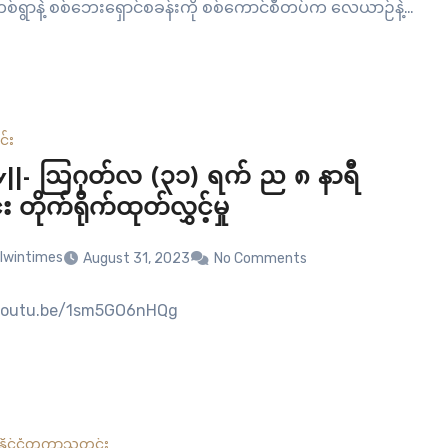
စ်ရွာနဲ့ စစ်ဘေးရှောင်စခန်းကို စစ်ကောင်စီတပ်က လေယာဉ်နဲ့
ဲ့တာပါ။ စစ်ကောင်စီက ဒီးမော့ဆိုမြို့နယ် အနောက်ဘက်ခြမ်းက
ွေထဲကို မနက်(၄) နာရီကျော် ကစပြီး လေယာဉ်နဲ့…
်း
v||- ဩဂုတ်လ (၃၁) ရက် ည ၈ နာရီ
တိုက်ရိုက်ထုတ်လွှင့်မှု
lwintimes
August 31, 2023
No Comments
/youtu.be/1sm5GO6nHQg
နိုင်ငံတကာ
သတင်း