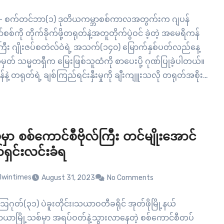
 – စက်တင်ဘာ(၁) ဒုတိယကမ္ဘာစစ်ကာလအတွက်းက ဂျပန်
စစ်ကို တိုက်ခိုက်ဖို့တရုတ်နဲ့အတူတိုက်ပွဲဝင် ခဲ့တဲ့ အမေရိကန်
်ကြီး ဂျိုးဇပ်စတဲလ်ဝဲရဲ့ အသက်(၁၄၀) မြောက်နှစ်ပတ်လည်နေ့
တ် သမ္မတရှီက မြေးဖြစ်သူထံကို စာပေးပို့ ဂုဏ်ပြုခဲ့ပါတယ်။
ဲ့ တရုတ်ရဲ့ ချစ်ကြည်ရင်းနှီးမှုကို ချီးကျူးသလို တရုတ်အစိုးရ
ေါင်းရှည်ကြာ ဆက်ဆံရေးဖလှယ်ထားနိုင်တဲ့ မိသားစုကို
်တယ်လို့ အမေရိကန်ဗိုလ်ချုပ်ကြီးရဲ့ မြေးဖြစ်သူကို ပေးပို့ခဲ့တဲ့
ာ်ပြထားပါတယ်။ ဒါ့အပြင်…
ုမှာ စစ်ကောင်စီဗိုလ်ကြီး တင်မျိုးအောင်
ရှင်းလင်းခံရ
lwintimes
August 31, 2023
No Comments
 ဩဂုတ်(၃၁) ပဲခူးတိုင်း၊သယာဝတီခရိုင် အုတ်ဖိုမြို့နယ်
ာမြို့သစ်မှာ အရပ်ဝတ်နဲ့သွားလာနေတဲ့ စစ်ကောင်စီတပ်