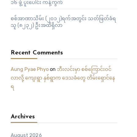
၁၆ ဖွဲ့ ပူးပေါင်း ကန့်ကွက်
စစ်အာဏာသိမ်း (၂၀၁၂)ရက်အတွင်း သတ်ဖြတ်ခံရ
သူ (၈၂၃၂) ဦးအထိရှိလာ
Recent Comments
Aung Pyae Phyo
on
ဘီးလင်းမှာ စစ်ကြောင်းဝင်
လာလို့ ကျေးရွာ နှစ်ရွာက ဒေသခံတွေ တိမ်းရှောင်နေ
ရ
Archives
August 2026