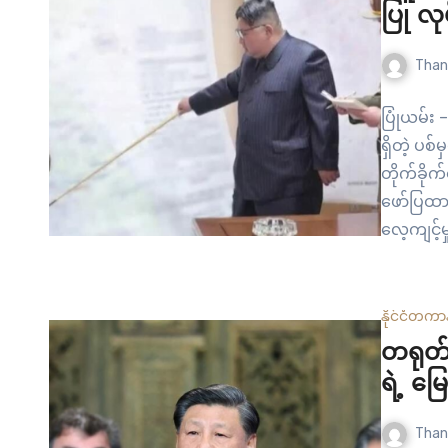
ပြု လု
Than
ပြုံယမ်း 
ရှိတဲ့ ပစ်
တိုက်ခိုက်
ဖော်ပြထာ
လေ့ကျင့်မ
အတွက် အခ
ဟာ ပဲ့ထိန
ရှင်ကို မှ
နိုင်ငံတကာ
တပ်မတော်
တရုတ်န
ရဲ့ မြေ
Than