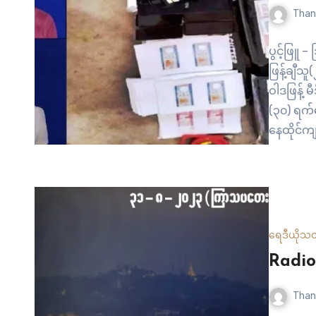
Than
ပွင့်ဖြူ 
ဖြန့်ချီသ
ဝါဒဖြန့် 
(၃၀) ရက်န
နေထိုင်ကျ
ဖမ်းဆီးရ
စက်တွေနဲ့
ဆိုင်တစ်ခ
ရေဒီယို
သတ
Radio
Than