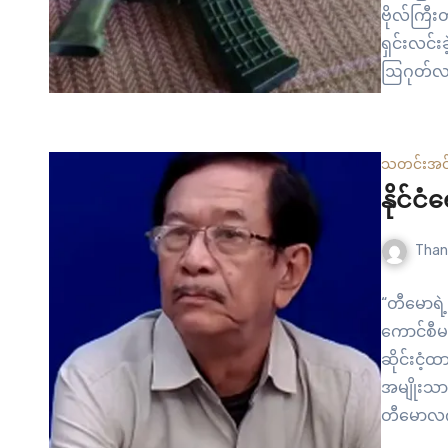
ဗိုလ်ကြီ
ရှင်းလင်
ဩဂုတ်လ(၃
တဲ့ စစ်ကေ
တပ်မတော်
ပျောက်ကြာ
သတင်း
အင
ကြောင့် စ
နိုင်င
Than
“တီမောရဲ
ကောင်စီမ
ဆိုင်းငံ
အမျိုးသား
တီမောလက်စ
အရှေ့တီမ