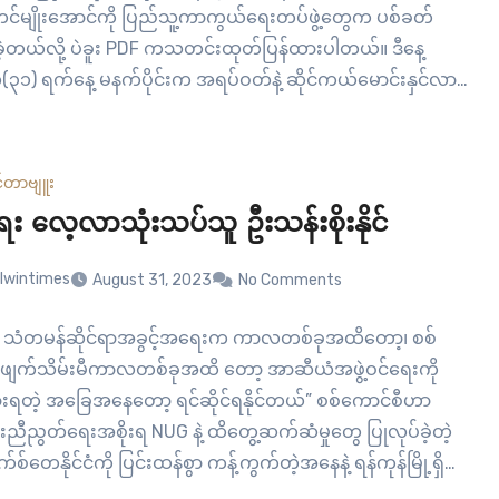
းတင်မျိုးအောင်ကို ပြည်သူ့ကာကွယ်ရေးတပ်ဖွဲ့တွေက ပစ်ခတ်
းခဲ့တယ်လို့ ပဲခူး PDF ကသတင်းထုတ်ပြန်ထားပါတယ်။ ဒီနေ့
၁) ရက်နေ့ မနက်ပိုင်းက အရပ်ဝတ်နဲ့ ဆိုင်ကယ်မောင်းနှင်လာ
ာင်စီ ဗိုလ်ကြီး တင်မျိုးအောင်ကို ပြည်သူ့ကာကွယ်ရေး
 (PDF) သာယာဝတီခရိုင်တပ်ရင်း ၃၈၀၂၊တပ်ခွဲ-၄(မြေအောက်
းတပ်ဖွဲ့-အုတ်ဖို) ကပစ်ခတ်ရှင်းလင်းခဲ့တာပါ။ ပစ်ခတ်မှု
်တာဗျူး
စ်ကောင်စီဗိုလ်ကြီး…
ံရေး လေ့လာသုံးသပ်သူ ဦးသန်းစိုးနိုင်
lwintimes
August 31, 2023
No Comments
့ သံတမန်ဆိုင်ရာအခွင့်အရေးက ကာလတစ်ခုအထိတော့၊ စစ်
ဖျက်သိမ်းမီကာလတစ်ခုအထိ တော့ အာဆီယံအဖွဲ့ဝင်ရေးကို
့ထားရတဲ့ အခြေအနေတော့ ရင်ဆိုင်ရနိုင်တယ်” စစ်ကောင်စီဟာ
ညီညွတ်ရေးအစိုးရ NUG နဲ့ ထိတွေ့ဆက်ဆံမှုတွေ ပြုလုပ်ခဲ့တဲ့
်တေနိုင်ငံကို ပြင်းထန်စွာ ကန့်ကွက်တဲ့အနေနဲ့ ရန်ကုန်မြို့ရှိ
ောသံရုံးက သံရုံးယာယီတာဝန်ခံကို စက်တင်ဘာ ၁ ရက်နေ့ မ