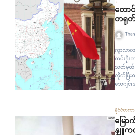
တောင်
တရုတ်ရ
Than
ကွာလာလမ
ကမ်းရိုးတန
သတ်မှတ်ခ
လိုက်ပြီး
ဘေဂျင်းအ
တယ်။ တရု
ကြောင်း 
မှုပမာဏ 
နိုင်ငံတကာ
လေးရှား၊ ဖ
မြောက
နျူကလ