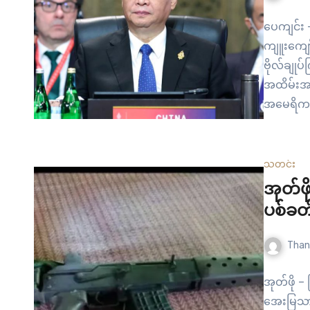
ပေကျင်း
ကျူးကျော်
ဗိုလ်ချုပ
အထိမ်းအမှ
အမေရိကန်န
နဲ့ နှစ်ပ
ကျေးဇူးတင
စာမှာ ဖေ
သတင်း
အုတ်ဖိ
ပစ်ခတ်
Than
အုတ်ဖို –
အေးမြသာယ