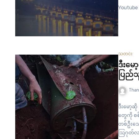
Youtube 
သတင်း
ဒီးမော
ပြည်သ
Than
ဒီးမော့ဆ
တွေကို စစ
တစ်ဦးသေဆ
ဩဂုတ်လ(၃