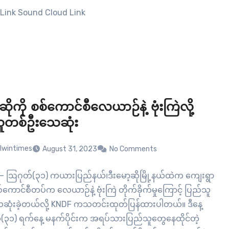
Link Sound Cloud Link
့ဆိုကို စစ်ကောင်စီလေယာဉ်နဲ့ ဗုံးကြဲလို့
ူတစ်ဦးသေဆုံး
lwintimes
August 31, 2023
No Comments
ို – ဩဂုတ်(၃၁) ကယားပြည်နယ်၊ဒီးမော့ဆိုမြို့နယ်ထဲက ကျေးရွာ
်ကောင်စီတပ်က လေယာဉ်နဲ့ ဗုံးကြဲ တိုက်ခိုက်မှုကြောင့် ပြည်သူ
ုံးခဲ့တယ်လို့ KNDF ကသတင်းထုတ်ပြန်ထားပါတယ်။ ဒီနေ့
၁) ရက်နေ့ မနက်ပိုင်းက အရပ်သားပြည်သူတွေနေထိုင်တဲ့