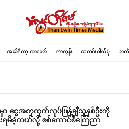
အယ်ဒီတာ့ အာဘော်
ကာတွန်း
သတင်းဓါတ်ပုံ
မာတီ
ြူမှာ ငွေအတုထုတ်လုပ်ဖြန့်ချီသူနှစ်ဦးကို
ီးရမိခဲ့တယ်လို့ စစ်ကောင်စီကြေညာ