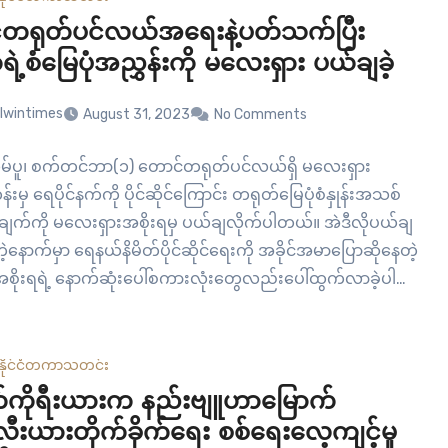
တရုတ်ပင်လယ်အရေးနဲ့ပတ်သက်ပြီး
ဲ့စံမြေပုံအညွှန်းကို မလေးရှား ပယ်ချခဲ့
lwintimes
August 31, 2023
No Comments
်ပူ၊ စက်တင်ဘာ(၁) တောင်တရုတ်ပင်လယ်ရှိ မလေးရှား
်းမှ ရေပိုင်နက်ကို ပိုင်ဆိုင်ကြောင်း တရုတ်မြေပုံစံနှုန်းအသစ်
ျက်ကို မလေးရှားအစိုးရမှ ပယ်ချလိုက်ပါတယ်။ အဲဒီလိုပယ်ချ
တဲ့နောက်မှာ ရေနယ်နိမိတ်ပိုင်ဆိုင်ရေးကို အခိုင်အမာပြောဆိုနေတဲ့
စိုးရရဲ့ နောက်ဆုံးပေါ်စကားလုံးတွေလည်းပေါ်ထွက်လာခဲ့ပါ
တ်ဟာ တောင်တရုတ်ပင်လယ်တစ်ခုလုံးကို သူတို့ပိုင်ဆိုင်
ကြွေးကြော်ထားပြီး အဲဒီရေလမ်း ကြောင်းကနေ နှစ်စဉ်ကုန်သွယ်
ဒေါ်လာ ထရီလီယမ်ချီပြီး ရှာဖွေနိုင် တာလည်းဖြစ်ပါတယ်။ မ
နိုင်ငံတကာ
သတင်း
ိလစ်ပိုင်၊ ဗီယက်နမ်နဲ့ ဘရူနိုင်းတို့ဟာ…
်ကိုရီးယားက နည်းဗျူဟာမြောက်
ီးယားတိုက်ခိုက်ရေး စစ်ရေးလေ့ကျင့်မှု