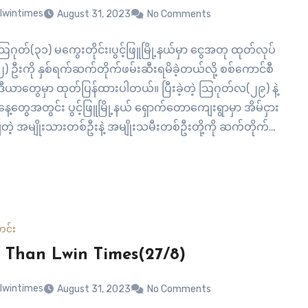
lwintimes
August 31, 2023
No Comments
– ဩဂုတ်(၃၁) မကွေးတိုင်း၊ပွင့်ဖြူမြို့နယ်မှာ ငွေအတု ထုတ်လုပ်
ူ(၂) ဦးကို နှစ်ရက်ဆက်တိုက်ဖမ်းဆီးရမိခဲ့တယ်လို့ စစ်ကောင်စီ
မီဒီယာတွေမှာ ထုတ်ပြန်ထားပါတယ်။ ပြီးခဲ့တဲ့ ဩဂုတ်လ(၂၉) နဲ့
ေ့တွေအတွင်း ပွင့်ဖြူမြို့နယ် ရှောက်တောကျေးရွာမှာ အိမ်ငှား
တဲ့ အမျိုးသားတစ်ဦးနဲ့ အမျိုးသမီးတစ်ဦးတို့ကို ဆက်တိုက်
မိခဲ့တာပါ။ အမျိုးသမီးကို ရှောက်တောကျေးရွာမှာ ငွေအတုထုတ်
 ဖမ်းဆီးရမိခဲ့တာဖြစ်ပြီး အမျိုးသားကိုတော့ မြို့ပေါ်က စတိုး
ုမှာ ဖမ်းဆီးရမိခဲ့တာဖြစ်တယ်လို့…
င်း
 Than Lwin Times(27/8)
lwintimes
August 31, 2023
No Comments