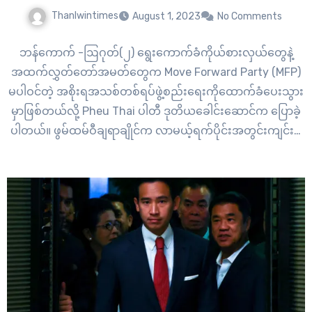
Thanlwintimes
August 1, 2023
No Comments
ဘန်ကောက် -ဩဂုတ်(၂) ရွေးကောက်ခံကိုယ်စားလှယ်တွေနဲ့
အထက်လွှတ်တော်အမတ်တွေက Move Forward Party (MFP)
မပါဝင်တဲ့ အစိုးရအသစ်တစ်ရပ်ဖွဲ့စည်းရေးကိုထောက်ခံပေးသွား
မှာဖြစ်တယ်လို့ Pheu Thai ပါတီ ဒုတိယခေါင်းဆောင်က ပြောခဲ့
ပါတယ်။ ဖွမ်ထမ်ဝီချရာချိုင်က လာမယ့်ရက်ပိုင်းအတွင်းကျင်းပ
မယ့် ပါလီမန်နှစ်ရပ်ရဲ့ ပူးတွဲ အစည်း အဝေးမတိုင်ခင် ဆွေးနွေးမှု
တွေမှာ အဲဒီပြဿနာကိုဖြေရှင်းသွားမှာဖြစ်တယ်လို့ ဆိုခဲ့တာပါ။
Pheu Thai ပါတီဟာ တခြားပါတီတွေရဲ့ ရွေးကောက်ခံ
ကိုယ်စားလှယ်တွေ၊အထက်လွှတ်တော် အမတ်တွေနဲ့အတူ…