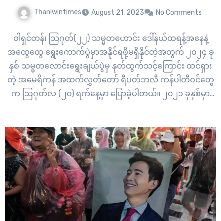
Thanlwintimes
August 21, 2023
No Comments
ဝါရှင်တန်၊ သြဂုတ်(၂၂) သမ္မတဟောင်း ဒေါ်နယ်ထရန့်အနေနဲ့
အထွေထွေ ရွေးကောက်ပွဲမှာအနိုင်ရဖို့မရှိနိုင်တဲ့အတွက် ၂၀၂၄ ခု
နှစ် သမ္မတလောင်းရွေးချယ်ပွဲမှ နုတ်ထွက်သင့်ကြောင်း ထင်ရှား
တဲ့ အမေရိကန် အထက်လွှတ်တော် ရီပတ်ဘလီ ကန်ပါတီဝင်တွေ
က ဩဂုတ်လ (၂၀) ရက်နေ့မှာ ပြောခဲ့ပါတယ်။ ၂၀၂၁ ခုနှစ်မှာ
သမ္မတဟောင်းရဲ့ ဒုတိယအကြိမ်ရုံးချိန်းမှာ ထရန့်ကို အရေးယူ
ပေးဖို့ မဲခွဲဆုံးဖြတ် ခဲ့တဲ့ အထက် လွှတ်တော် ရီပတ်ဘလီကန်…