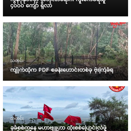
၄၀၀၀ ကျော် ရှိလာ
သတင်း
ကျိုက်ထိုက PDF စခန်းဟောင်းတစ်ခု ဗုံးကြဲခံရ
သတင်း
ခုခံစစ်ကနေ မဟာဗျူဟာ ထိုးစစ်ပြောင်းလဲဖို့