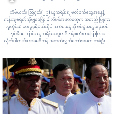
ကိဗ်ယက်၊ သြဂုတ်(၂၉) ယူကရိန်းရဲ့ မိတ်ဖက်တွေအနေနဲ့
ကုန်ကျစရိတ်ကိုမျှဝေပြီး ပါလီမန်အမတ်တွေက အတည် ပြုကာ
လူတိုင်းမဲ ပေးခွင့်ရှိမယ်ဆိုပါက မဲပေးမှုကို စစ်ပွဲအတွင်းမှာပင်
လုပ်နိုင်ကြောင်း ယူကရိန်းသမ္မတဇီလန်စကီးကပြောကြား
လိုက်ပါတယ်။ အမေရိကန် အထက်လွှတ်တော်အမတ် တစ်ဦးက
ယူကရိန်းရဲ့ ၂၀၂၄ ခုနှစ် ရွေးကောက်ပွဲကို ကြေညာဖို့ တောင်းဆိုမှု
ကို တုံ့ပြန်တဲ့အနေနဲ့ သမ္မတ ဇယ်လန်းစကီးက ဩဂုတ်လ (၂၈)
ရက်နေ့မှာ ပြောဆိုခဲ့တာပါ။…