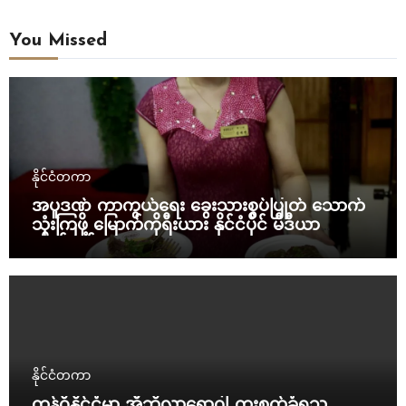
You Missed
နိုင်ငံတကာ
အပူဒဏ် ကာကွယ်ရေး ခွေးသားစွပ်ပြုတ် သောက်
သုံးကြဖို့ မြောက်ကိုရီးယား နိုင်ငံပိုင် မီဒီယာ
တိုက်တွန်း
နိုင်ငံတကာ
ကွန်ဂိုနိုင်ငံမှာ အီဘိုလာရောဂါ ကူးစက်ခံရသူ