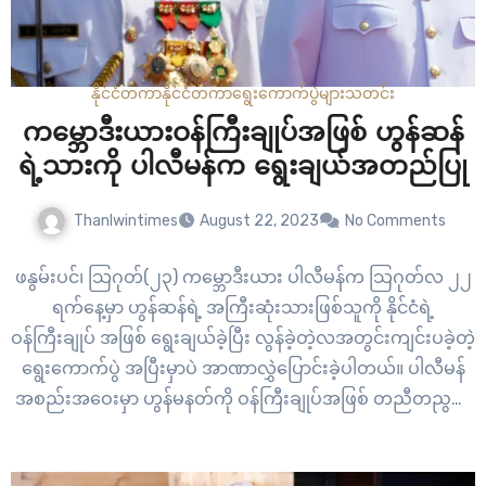
နိုင်ငံတကာ
နိုင်ငံတကာ
ရွေးကောက်ပွဲများ
သတင်း
ကမ္ဘောဒီးယားဝန်ကြီးချုပ်အဖြစ် ဟွန်ဆန်
ရဲ့သားကို ပါလီမန်က ရွေးချယ်အတည်ပြု
Thanlwintimes
August 22, 2023
No Comments
ဖနွမ်းပင်၊ သြဂုတ်(၂၃) ကမ္ဘောဒီးယား ပါလီမန်က သြဂုတ်လ ၂၂
ရက်နေ့မှာ ဟွန်ဆန်ရဲ့ အကြီးဆုံးသားဖြစ်သူကို နိုင်ငံရဲ့
ဝန်ကြီးချုပ် အဖြစ် ရွေးချယ်ခဲ့ပြီး လွန်ခဲ့တဲ့လအတွင်းကျင်းပခဲ့တဲ့
ရွေးကောက်ပွဲ အပြီးမှာပဲ အာဏာလွှဲပြောင်းခဲ့ပါတယ်။ ပါလီမန်
အစည်းအဝေးမှာ ဟွန်မနတ်ကို ဝန်ကြီးချုပ်အဖြစ် တညီတညွတ်
တည်း ထောက်ခံခဲ့ တယ်လို့လည်း သတင်းတွေမှာ ဖော်ပြထားပါ
တယ်။ ဟွန်ဆန်ရဲ့ပါတီ CPP Cambodian People’s Party ဟာ