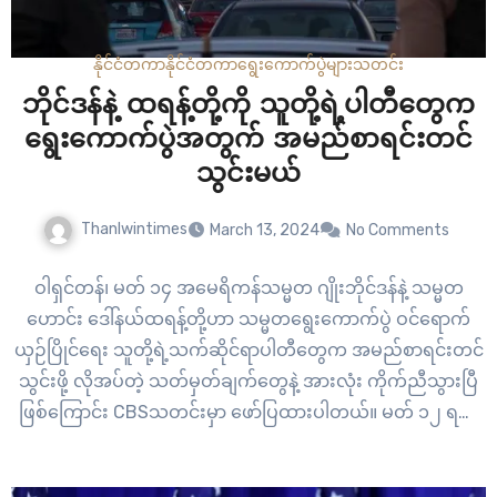
နိုင်ငံတကာ
နိုင်ငံတကာ
ရွေးကောက်ပွဲများ
သတင်း
ဘိုင်ဒန်နဲ့ ထရန့်တို့ကို သူတို့ရဲ့ပါတီတွေက
ရွေးကောက်ပွဲအတွက် အမည်စာရင်းတင်
သွင်းမယ်
Thanlwintimes
March 13, 2024
No Comments
ဝါရှင်တန်၊ မတ် ၁၄ အမေရိကန်သမ္မတ ဂျိုးဘိုင်ဒန်နဲ့ သမ္မတ
ဟောင်း ဒေါ်နယ်ထရန့်တို့ဟာ သမ္မတရွေးကောက်ပွဲ ဝင်ရောက်
ယှဉ်ပြိုင်ရေး သူတို့ရဲ့သက်ဆိုင်ရာပါတီတွေက အမည်စာရင်းတင်
သွင်းဖို့ လိုအပ်တဲ့ သတ်မှတ်ချက်တွေနဲ့ အားလုံး ကိုက်ညီသွားပြီ
ဖြစ်ကြောင်း CBSသတင်းမှာ ဖော်ပြထားပါတယ်။ မတ် ၁၂ ရက်
က သူတို့အတွက် ပါတီတွင်း ရွေးကောက်ပွဲတွေကို ပြည်နယ်လေး
ခု၊ အမေရိကန်နယ်နိမိတ် တစ်ခုနဲ့ ပြည်ပမှာနေထိုင်တဲ့ ဒီမိုကရက်