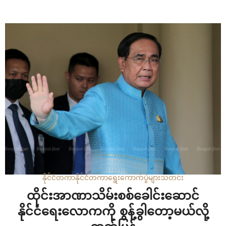
စစ်တပ်လက်ဝါးကြီးအုပ်နေတဲ့ နိုင်ငံရဲ့ အခြေအနေကို ပြုပြင်
ပြောင်းလဲလိုတဲ့ ဖိထာရဲ့ ဝန်ကြီးချုပ်ရွေးပွဲ ကနဦးမဲပေးမှုဟာ
၂၀၁၄ ခုနှစ်က အာဏာသိမ်းပြီးနောက် တော်ဝင် စစ်တပ်က…
နိုင်ငံတကာ
နိုင်ငံတကာ
ရွေးကောက်ပွဲများ
သတင်း
ထိုင်းအာဏာသိမ်းစစ်ခေါင်းဆောင်
နိုင်ငံရေးလောကကို စွန့်ခွါတော့မယ်လို့