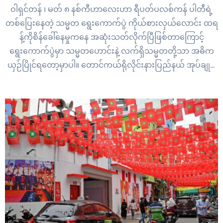
ဝါရှင်တန် ၊ မတ် ၈ နစ်ကီဟာလေးဟာ ရီပတ်ပလစ်ကန် ပါတီရဲ့
တစ်ပြေးနေတဲ့ သမ္မတ ရွေးကောက်ပွဲ ကိုယ်စားလှယ်လောင်း ထရ
န့်ကိုစိန်ခေါ်နေမှုကနေ အဆုံးသတ်လိုက်ပြီဖြစ်တာကြောင့်
ရွေးကောက်ပွဲမှာ သမ္မတဟောင်းနဲ့ လက်ရှိသမ္မတတို့သာ အဓိက
ယှဉ်ပြိုင်ရတော့မှာပါ။ တောင်ကယ်ရိုလိုင်းနားပြည်နယ် အုပ်ချုပ်
ရေးမှူးဟောင်းဖြစ်ပြီး ထရန့်လက်ထက်က ကုလသမဂ္ဂ
ကိုယ်စားလှယ်ဖြစ်ခဲ့တဲ့ နစ်ကီဟာလေဟာ ရီပတ်ပလစ်ကန်တို့ရဲ့
သမ္မတလောင်းရွေးချယ်ရေး နေရာ ၁၅ ခုထဲက ၁၄ နေရာမှာ ထရန့်
ကို…