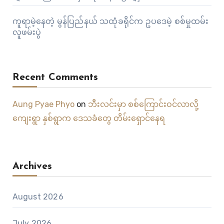
ကူရာမဲ့နေတဲ့ မွန်ပြည်နယ် သထုံခရိုင်က ဥပဒေမဲ့ စစ်မှုထမ်း
လူဖမ်းပွဲ
Recent Comments
Aung Pyae Phyo
on
ဘီးလင်းမှာ စစ်ကြောင်းဝင်လာလို့
ကျေးရွာ နှစ်ရွာက ဒေသခံတွေ တိမ်းရှောင်နေရ
Archives
August 2026
July 2026