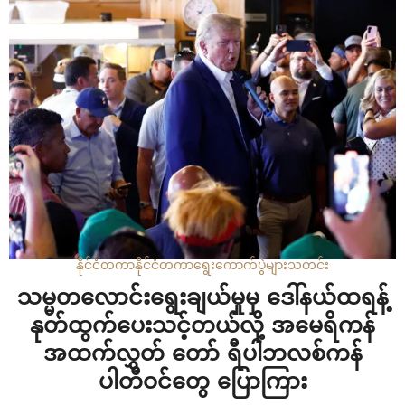
ရွေးကောက်ပွဲမှာ…
နိုင်ငံတကာ
နိုင်ငံတကာ
ရွေးကောက်ပွဲများ
သတင်း
သမ္မတလောင်းရွေးချယ်မှုမှ ဒေါ်နယ်ထရန့်
နုတ်ထွက်ပေးသင့်တယ်လို့ အမေရိကန်
အထက်လွှတ် တော် ရီပါဘလစ်ကန်
ပါတီဝင်တွေ ပြောကြား