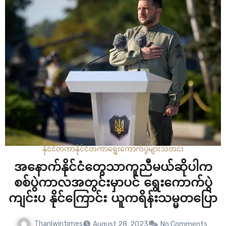
(အိန္ဒိယသာ ပထမ) မူဝါဒကို…
နိုင်ငံတကာ
နိုင်ငံတကာ
ရွေးကောက်ပွဲများ
သတင်း
အနောက်နိုင်ငံတွေသာကူညီမယ်ဆိုပါက
စစ်ပွဲကာလအတွင်းမှာပင် ရွေးကောက်ပွဲ
ကျင်းပ နိုင်ကြောင်း ယူကရိန်းသမ္မတပြော
Thanlwintimes
August 28, 2023
No Comments