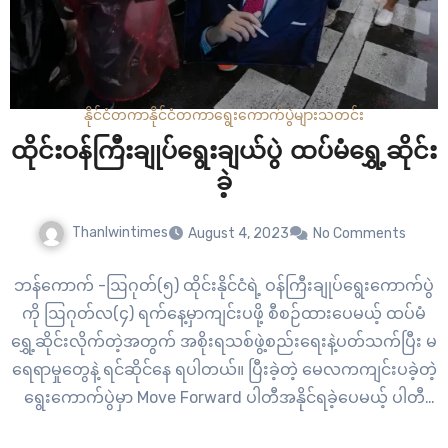
နိုင်ငံတကာ
နိုင်ငံတကာ
ရွေးကောက်ပွဲများ
သတင်း
ထိုင်းဝန်ကြီးချုပ်ရွေးချယ်ပွဲ ထပ်မံရွှေ့ဆိုင်း
ခဲ့
Thanlwintimes
August 4, 2023
No Comments
ဘန်ကောက် -ဩဂုတ်(၅) ထိုင်းနိုင်ငံရဲ့ ဝန်ကြီးချုပ်ရွေးကောက်ပွဲ
ကို ဩဂုတ်လ(၄) ရက်နေ့မှာကျင်းပဖို့ စီစဉ်ထားပေမယ့် ထပ်မံ
ရွှေ့ဆိုင်းလိုက်တဲ့အတွက် အစိုးရသစ်ဖွဲ့စည်းရေးနဲ့ပတ်သက်ပြီး မ
ရေရာမှုတွေနဲ့ ရင်ဆိုင်နေ ရပါတယ်။ ပြီးခဲ့တဲ့ မေလကကျင်းပခဲ့တဲ့
ရွေးကောက်ပွဲမှာ Move Forward ပါတီအနိုင်ရခဲ့ပေမယ့် ပါတီ
ခေါင်းဆောင် ဖိထာဟာ ဝန်ကြီးချုပ်ကိုယ်စားလှယ်လောင်းအဖြစ်