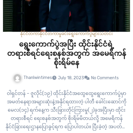
နိုင်ငံတကာ
နိုင်ငံတကာ
မှုခင်း
ရွေးကောက်ပွဲများ
သတင်း
ရွေးကောက်ပွဲအပြီး ထိုင်းနိုင်ငံရဲ့
တရားစီရင်ရေးစနစ်အတွက် အမေရိကန်
စိုးရိမ်နေ
Thanlwintimes
July 18, 2023
No Comments
ဝါရှင်တန် – ဇူလိုင်(၁၉) ထိုင်းနိုင်ငံအထွေထွေရွေးကောက်ပွဲမှာ
အမတ်နေရာအများဆုံးနဲ့အနိုင်ရထားတဲ့ ပါတီ ခေါင်းဆောင်ကို
မေလ(၁၄) ရက်နေ့က သီးခြားတိုင်ကြားမှု(၂)ခုအပြီးမှာ ထိုင်း
တရားစီရင် ရေးစနစ်အတွက် စိုးရိမ်မိတယ်လို့ အမေရိကန်
နိုင်ငံခြားရေးဌာနပြောခွင့်ရက ပြောပါတယ်။ ပြီးခဲ့တဲ့ အပတ်က