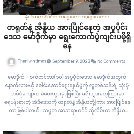
နိုင်ငံတကာ
နိုင်ငံတကာ
ရွေးကောက်ပွဲများ
သတင်း
တရုတ်နဲ့ အိန္ဒိယ အားပြိုင်နေတဲ့ အပူပိုင်း
ဒေသ မော်ဒိုက်မှာ ရွေးကောက်ပွဲကျင်းပဖို့ရှိ
နေ
Thanlwintimes
September 9, 2023
No Comments
မော်ဒိုက် – စက်တင်ဘာ(၁၀) အပူပိုင်းဒေသ မော်ဒိုက်အတွက်
နောက်လာမယ့် ခေါင်းဆောင်ရွေးချယ်ပွဲကို လူတစ်သန်းရဲ့ သုံးပုံ
တစ်ပုံကျော်က မဲပေးသွားမှာဖြစ်ပြီး ခရီးသွားတွေကြားမှာ
ရေပန်းစားတဲ့ အဲဒီဒေသကို တရုတ်နဲ့ အိန္ဒိယတို့ကြား အားပြိုင်နေ
တာဖြစ်ပါတယ်။ သမ္မတ အာဘရာဟင်မ် ဆိုလိစ်ဟာ အိန္ဒိယ
သမုဒ္ဒရာတွင်း ကျွန်းစုဒေသမှာ နောက်ထပ်(၅) နှစ် သက်တမ်း
အတွက် အာဏာရယူဖို့ရှိနေပြိး သူလက်ထက်မှာ “India-First”