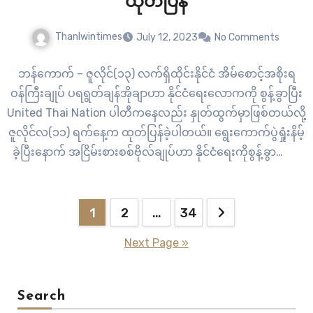
ထုတ်ပြန်
Thanlwintimes
July 12, 2023
No Comments
ဘန်ကောက် – ဇူလိုင်(၁၃) လက်ရှိထိုင်းနိုင်ငံ အိမ်စောင့်အစိုးရ
ဝန်ကြီးချုပ် ပရရွတ်ချန်အိုချာဟာ နိုင်ငံရေးလောကကို စွန့်ခွာပြီး
United Thai Nation ပါတီကနေလည်း နှုတ်ထွက်မှာဖြစ်တယ်လို့
ဇူလိုင်လ(၁၁) ရက်နေ့က ထုတ်ပြန်ခဲ့ပါတယ်။ ရွေးကောက်ပွဲရှုံးနိမ့်
ခဲ့ပြီးနောက် အငြိမ်းစားစစ်ဗိုလ်ချုပ်ဟာ နိုင်ငံရေးကိုစွန့်ခွာတော့
မယ်ဆိုတဲ့ သတင်းစကားကို သူ့ရဲ့ပါတီ လူမှုကွန်ရက်ကနေ
အသိပေးခဲ့တာဖြစ်ပြီး အားပေးထောက်ခံခဲ့သူ တွေကို
Posts
ကျေးဇူးတင်တယ်လို့လည်းအသိပေးထားပါတယ်။ “ကျွန်ုပ်အနေနဲ့
1
2
…
34
ပါတီအဖွဲ့ဝင်ကနေ နှုတ်ထွက်ပြီး…
pagination
Next Page »
Search