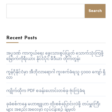
Search
Recent Posts
အပူဒဏ် ကာကွယ်ရေး ခွေးသားစွပ်ပြုတ် သောက်သုံးကြဖို့
မြောက်ကိုရီးယား နိုင်ငံပိုင် မီဒီယာ တိုက်တွန်း
ကွန်ဂိုနိုင်ငံမှာ အီဘိုလာရောဂါ ကူးစက်ခံရသူ ၄၀၀၀ ကျော် ရှိ
လာ
ကျိုက်ထိုက PDF စခန်းဟောင်းတစ်ခု ဗုံးကြဲခံရ
ခုခံစစ်ကနေ မဟာဗျူဟာ ထိုးစစ်ပြောင်းလဲဖို့ တပ်မှူးကြီး
များ အစည်းအဝေးမှာ လုပ်ငန်းစဉ် ချမှတ်