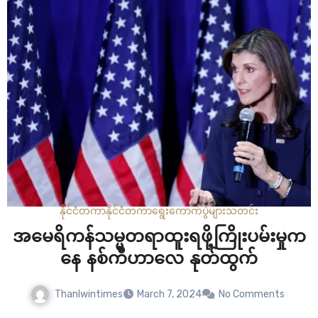
တို့အတွက်ကျင်းပပေးခဲ့ပါတယ်။ ရလဒ်တွေအရ…
နိုင်ငံတကာ
နိုင်ငံတကာ
ရွေးကောက်ပွဲများ
သတင်း
အမေရိကန်သမ္မတရာထူးရဖို့ကြိုးပမ်းမှုက
နေ နစ်ကီဟာလေ နုတ်ထွက်
Thanlwintimes
March 7, 2024
No Comments