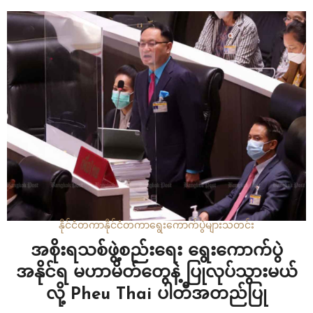
ကနေ စစ်တပ် ကြောထောက် နောက်ခံပြုထားတဲ့
အထက်လွှတ်တော်အမတ်တွေရဲ့ ကန့်ကွက်မှုတွေနဲ့ ရင်ဆိုင် နေရ
တာပါ။ ဝန်ကြီးချုပ်ကိုယ်စားလှယ်လောင်းအဖြစ်…
နိုင်ငံတကာ
နိုင်ငံတကာ
ရွေးကောက်ပွဲများ
သတင်း
အစိုးရသစ်ဖွဲ့စည်းရေး ရွေးကောက်ပွဲ
အနိုင်ရ မဟာမိတ်တွေနဲ့ ပြုလုပ်သွားမယ်
လို့ Pheu Thai ပါတီအတည်ပြု