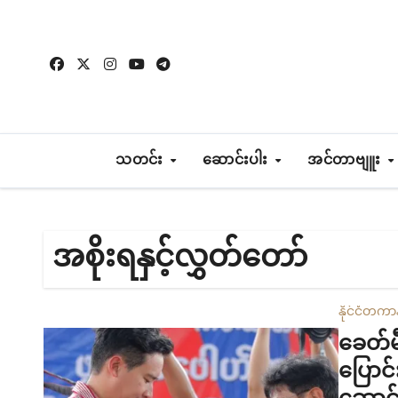
Skip
to
content
သတင်း
ဆောင်းပါး
အင်တာဗျူး
အစိုးရနှင့်လွှတ်တော်
နိုင်ငံတကာ
ခေတ်မီ
ပြောင