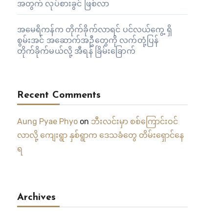
အတွက် လုပ်စားခွင် ဖြစ်လာ
အမေရိကန်က တိုက်ခိုက်လာရင် ပင်လယ်ကွေ့ ရှိ
စွမ်းအင် အဆောက်အဦတွေကို လက်တုံ့ပြန်
တိုက်ခိုက်မယ်လို့ အီရန် ခြိမ်းခြောက်
Recent Comments
Aung Pyae Phyo
on
ဘီးလင်းမှာ စစ်ကြောင်းဝင်
လာလို့ ကျေးရွာ နှစ်ရွာက ဒေသခံတွေ တိမ်းရှောင်နေ
ရ
Archives