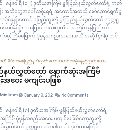
င် ၊ ဇန်နဝါရီ (၁၂) ဒုတိယအကြိမ် မွန်ပြည်နယ်လွှတ်တော်ရဲ့ ကတိ
ွန်း အဆိုတွေအပေါ် အစိုးရရဲ့ အကောင်အထည် ဖော်ဆောင်ရွက်မှု
ခိုင်နှုန်းတောင် မပြည့်ဘူးလို့ မွန်ပြည်နယ်လွှတ်တော် ဒုဥက္ကဋ္ဌ
ောင်နိုင်ဦးက ပြောပါတယ်။ ဒုတိယအကြိမ် မွန်ပြည်နယ်
် (၁၇)ကြိမ်မြောက် ပုံမှန်အစည်းအဝေးအထိ အဆို (၄၈)ခု တင်
ြီး (၄၃)ခုကို လွှတ်တော်က အတည်ပြုထားပါတယ်။ တင်သွင်းခဲ့တဲ့
ှာ…
ာတီ မီဒီယာ
မွန်ပြည်နယ်လွှတ်တော်
သတင်း
အစိုးရနှင့်လွှတ်တော်
ြည်နယ်လွှတ်တော် နောက်ဆုံးအကြိမ်
အဝေး မကျင်းပဖြစ်
lwintimes
January 8, 2021
No Comments
င် ၊ ဇန်နဝါရီ (၈) ဒုတိယအကြိမ် မွန်ပြည်နယ်လွှတ်တော်ရဲ့
းအကြိမ် ပုံမှန်အစည်းအဝေး မကျင်းပဖြစ်တော့ဘူးလို့
နယ်လွှတ်တော် ဥက္ကဋ္ဌက ပြောပါတယ်။ ဒုတိယအကြိမ်