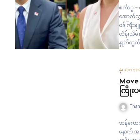
စင်္ကာပူ 
အောက်လွှ
ဝန်ကြီးချု
ထိန်းသိမ်
နှုတ်ထွက
တန်းအဖွဲ့
လို့ သိရပ
နိုင်ငံတကာ
Move 
ကြိုးပ
Than
ဘန်ကောက်
နောက် အစိ