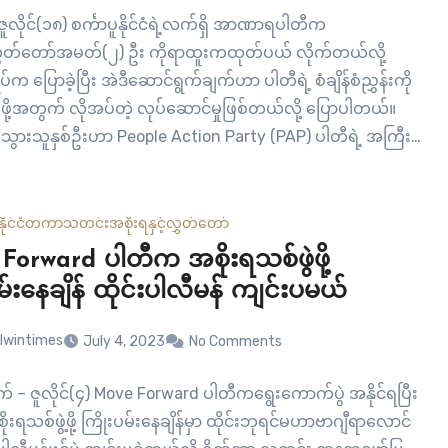
– ဇူလိုင်(၁၈) စင်္ကာပူနိုင်ငံရဲ့လက်ရှိ အာဏာရပါတီက
တ်တော်အမတ်(၂) ဦး ကိုရာထူးကထုတ်ပယ် လိုက်တယ်လို့
ပ်က ပြောခဲ့ပြီး အဲဒီဆောင်ရွက်ချက်ဟာ ပါတီရဲ့ စံချိန်စံညွှန်းကို
းဖို့အတွက် လိုအပ်တဲ့ လုပ်ဆောင်မှုဖြစ်တယ်လို့ ပြောပါတယ်။
်သွားသူနှစ်ဦးဟာ People Action Party (PAP) ပါတီရဲ့ အကြီး
ဝင်တွေ ဖြစ်ပြီး အခုလိုဖြစ်စဉ်ဟာ ရှားရှားပါးပါးဖြစ်လေ့ရှိတယ်
ါတယ်။ ဝန်ကြီးချုပ်ရဲ့…
နိုင်ငံတကာ
သတင်း
အစိုးရနှင့်လွှတ်တော်
Forward ပါတီက အစိုးရသစ်ဖွဲဖို့
မ်းနေချိန် ထိုင်းပါလီမန် ကျင်းပမယ်
lwintimes
July 4, 2023
No Comments
 – ဇူလိုင်(၄) Move Forward ပါတီကရွေးကောက်ပွဲ အနိုင်ရပြီး
ုးရသစ်ဖွဲ့ဖို့ ကြိုးပမ်းနေချိန်မှာ ထိုင်းဘုရင်မဟာဗာဂျီရာလောင်