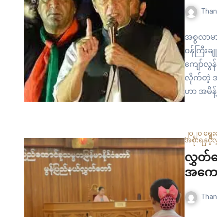
Than
အစ္စလာမာ
ဝန်ကြီးချ
ကျော်လွန်နေ
လိုက်တဲ့ 
ဟာ အမိန့
အာဏာပိုင
(PEMRA) 
၂၀၂၀ ရွေး
အစိုးရနှင့်
လွှတ်
အကောင
Than