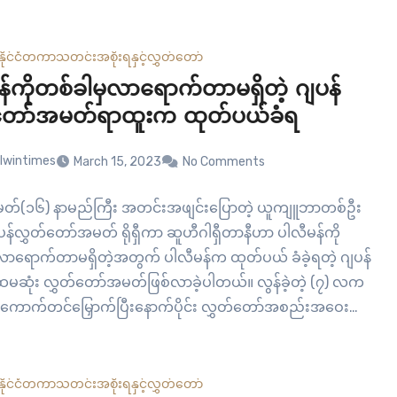
၂၀၁၉ ရွေးကောက်ပွဲမတိုင်မီ လစ်ဘရယ် ရွေးကောက်ပွဲဝင်
ှယ် လောင်း ဖြစ်ခဲ့တဲ့ တိုရွန်တိုဒေသပါလီမန်အမတ် ဟန်ဒေါင်း
ယ်ဖို့ နိုင်ငံရဲ့ထောက်လှမ်းရေးအေဂျင်စီက ပါတီကို…
နိုင်ငံတကာ
သတင်း
အစိုးရနှင့်လွှတ်တော်
န်ကိုတစ်ခါမှလာရောက်တာမရှိတဲ့ ဂျပန်
်တော်အမတ်ရာထူးက ထုတ်ပယ်ခံရ
lwintimes
March 15, 2023
No Comments
– မတ်(၁၆) နာမည်ကြီး အတင်းအဖျင်းပြောတဲ့ ယူကျူဘာတစ်ဦး
ျပန်လွှတ်တော်အမတ် ရိုရှီကာ ဆူဟီဂါရှီတာနီဟာ ပါလီမန်ကို
လာရောက်တာမရှိတဲ့အတွက် ပါလီမန်က ထုတ်ပယ် ခံခဲ့ရတဲ့ ဂျပန်
့ ပထမဆုံး လွှတ်တော်အမတ်ဖြစ်လာခဲ့ပါတယ်။ လွန်ခဲ့တဲ့ (၇) လက
ွေးကောက်တင်မြှောက်ပြီးနောက်ပိုင်း လွှတ်တော်အစည်းအဝေးတွေ
က်မှ တက်ရောက်တာမရှိတာကြောင့် လွှတ်တော် စည်းကမ်း
်းရေး ကော်မတီ…
နိုင်ငံတကာ
သတင်း
အစိုးရနှင့်လွှတ်တော်