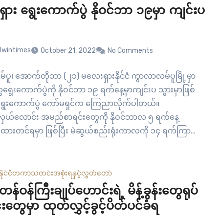
ှား ရွေးကောက်ပွဲ နိုဝင်ဘာ ၁၉မှာ ကျင်းပ
lwintimes
October 21, 2022
No Comments
ပူ၊ အောက်တိုဘာ (၂၁) မလေးရှားနိုင်ငံ ကွာလာလမ်ပူမြို့မှာ
ွေးကောက်ပွဲကို နိုဝင်ဘာ ၁၉ ရက်နေ့မှာကျင်းပ သွားမှာဖြစ်
ရွေးကောက်ပွဲ ကော်မရှင်က ကြေညာလိုက်ပါတယ်။
လှယ်လောင်း အမည်စာရင်းတွေကို နိုဝင်ဘာလ ၅ ရက်နေ့
းထားတင်ရမှာ ဖြစ်ပြီး မဲဆွယ်စည်းရုံးကာလကို ၁၄ ရက်ကြာ
ားတယ်လို့လည်း မလေးရှားနိုင်ငံ ရွေးကောက်ပွဲကော်မရှင်က
သူတစ်ဦးက ပြောပါတယ်။ ယာယီ ဝန်ကြီးချုပ်ဟာ…
နိုင်ငံတကာ
သတင်း
အစိုးရနှင့်လွှတ်တော်
တန်ဝန်ကြီးချုပ်ဟောင်းရဲ့ မိန့်ခွန်းတွေရုပ်
်းတွေမှာ ထုတ်လွှင့်ခွင့်ပိတ်ပင်ခံရ