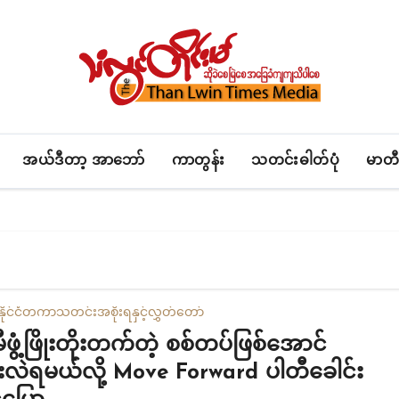
အယ်ဒီတာ့ အာဘော်
ကာတွန်း
သတင်းဓါတ်ပုံ
မာတီ
နိုင်ငံတကာ
သတင်း
အစိုးရနှင့်လွှတ်တော်
ဖွံ့ဖြိုးတိုးတက်တဲ့ စစ်တပ်ဖြစ်အောင်
်းလဲရမယ်လို့ Move Forward ပါတီခေါင်း