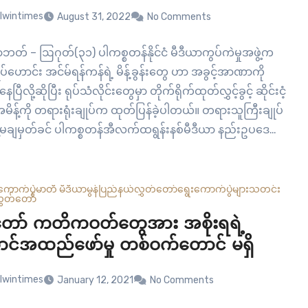
lwintimes
August 31, 2022
No Comments
ဘတ် – ဩဂုတ်(၃၁) ပါကစ္စတန်နိုင်ငံ မီဒီယာကွပ်ကဲမှုအဖွဲ့က
ုပ်ဟောင်း အင်မ်ရန်ကန်ရဲ့ မိန့်ခွန်းတွေ ဟာ အခွင့်အာဏာကို
ပြီလို့ဆိုပြီး ရုပ်သံလိုင်းတွေမှာ တိုက်ရိုက်ထုတ်လွှင့်ခွင့် ဆိုင်းငံ့
အမိန့်ကို တရားရုံးချုပ်က ထုတ်ပြန်ခဲ့ပါတယ်။ တရားသူကြီးချုပ်
်မချမှတ်ခင် ပါကစ္စတန်အီလက်ထရွန်းနစ်မီဒီယာ နည်းဥပဒေ
် Pakistan Electronic Media Regulatory Authority
မှာ…
ကောက်ပွဲ
မာတီ မီဒီယာ
မွန်ပြည်နယ်လွှတ်တော်
ရွေးကောက်ပွဲများ
သတင်း
လွှတ်တော်
တော် ကတိကဝတ်တွေအား အစိုးရရဲ့
်အထည်ဖော်မှု တစ်ဝက်တောင် မရှိ
lwintimes
January 12, 2021
No Comments