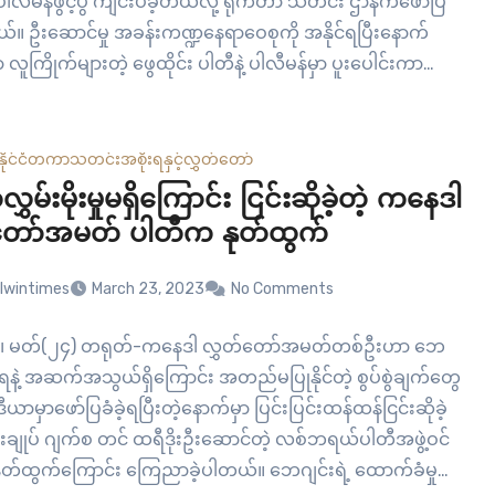
ါလီမန်ဖွင့်ပွဲ ကျင်းပခဲ့တယ်လို့ ရိုက်တာ သတင်း ဌာနကဖော်ပြ
။ ဦးဆောင်မှု အခန်းကဏ္ဍနေရာဝေစုကို အနိုင်ရပြီးနောက်
 လူကြိုက်များတဲ့ ဖွေထိုင်း ပါတီနဲ့ ပါလီမန်မှာ ပူးပေါင်းကာ
စ် အာဏာသိမ်းပြီးတည်းက အစိုးရကို ချုပ်ကိုင် ထားတဲ့…
နိုင်ငံတကာ
သတင်း
အစိုးရနှင့်လွှတ်တော်
ွှမ်းမိုးမှုမရှိကြောင်း ငြင်းဆိုခဲ့တဲ့ ကနေဒါ
တော်အမတ် ပါတီက နုတ်ထွက်
lwintimes
March 23, 2023
No Comments
ါ၊ မတ်(၂၄) တရုတ်-ကနေဒါ လွှတ်တော်အမတ်တစ်ဦးဟာ ဘေ
းရနဲ့ အဆက်အသွယ်ရှိကြောင်း အတည်မပြုနိုင်တဲ့ စွပ်စွဲချက်တွေ
ယာမှာဖော်ပြခံခဲ့ရပြီးတဲ့နောက်မှာ ပြင်းပြင်းထန်ထန်ငြင်းဆိုခဲ့
ြီးချုပ် ဂျက်စ တင် ထရီဒိုးဦးဆောင်တဲ့ လစ်ဘရယ်ပါတီအဖွဲ့ဝင်
နုတ်ထွက်ကြောင်း ကြေညာခဲ့ပါတယ်။ ဘေဂျင်းရဲ့ ထောက်ခံမှု