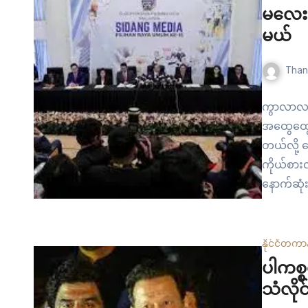
မလေးရ
မယ်
Than
ကွာလာလမ်
အထွေထွေရ
တယ်လို့ 
ကိုယ်စား
နောက်ဆုံ
သတ်မှတ်ထ
တာဝန်ရှိ
နိုင်ငံတကာ
ပါကစ္စ
သံလိုင