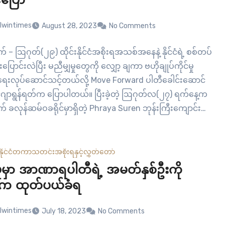
ပြော
lwintimes
August 28, 2023
No Comments
– ဩဂုတ်(၂၉) ထိုင်းနိုင်ငံအစိုးရအသစ်အနေနဲ့ နိုင်ငံရဲ့ စစ်တပ်
်းပြောင်းလဲပြီး မညီမျှမှုတွေကို လျှော့ ချကာ ဗဟိုချုပ်ကိုင်မှု
ေးလုပ်ဆောင်သင့်တယ်လို့ Move Forward ပါတီခေါင်းဆောင်
ဂျာရွန်ရတ်က ပြောပါတယ်။ ပြီးခဲ့တဲ့ ဩဂုတ်လ(၂၇) ရက်နေ့က
ခလုန်ဆမ်ဝခရိုင်မှာရှိတဲ့ Phraya Suren ဘုန်းကြီးကျောင်း
ကျင်းပခဲ့တဲ့ ကရင့်ရိုးရာလက်ချည်ပွဲအခမ်းအနားမှာ သူကပြောခဲ့
နိုင်ငံတကာ
သတင်း
အစိုးရနှင့်လွှတ်တော်
ာပူမှာ အာဏာရပါတီရဲ့ အမတ်နှစ်ဦးကို
က ထုတ်ပယ်ခံရ
lwintimes
July 18, 2023
No Comments