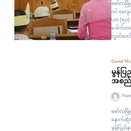
မော်လမြို
ဝင် မေးခ
ဟာ (၅၀) ရာ
ဒေါက်တာအ
လွှတ်တော
သွင်းခဲ့ပ
အဆိုတွေမ
Covid 19
မ
မွန်ပ
အစည်း
Than
မော်လမြို
နောက်ဆုံ
မွန်ပြည်