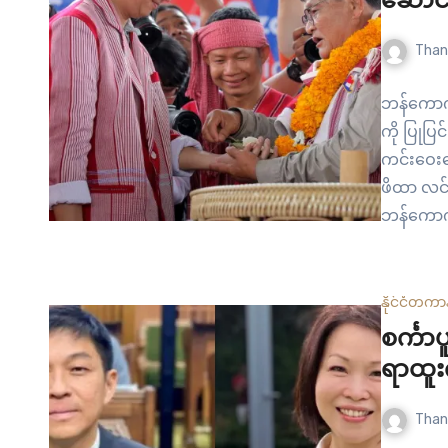
ဆောင်
Than
ဘန်ကောက် 
ကို ပြုပြင
ကင်းဝေးရ
ဖိထာ လင်
ဘန်ကောက် 
တစ်ခုမှာ 
တာပါ။…
နိုင်ငံတကာ
စင်္က
ရာထူး
Than