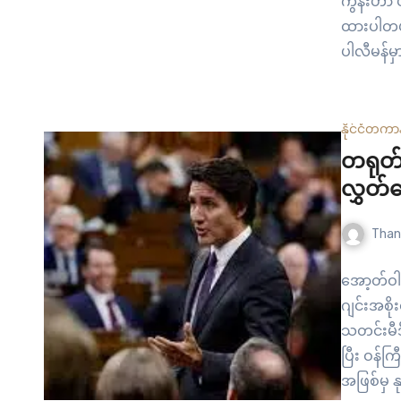
ကွန်းဟာ ပ
ထားပါတယ်
ပါလီမန်မှာ
၂၀၁၄ ခုနှ
နိုင်ငံတကာ
တရုတ်လ
လွှတ်
Than
အော့တ်ဝ
ဂျင်းအစို
သတင်းမီဒီ
ပြီး ဝန်က
အဖြစ်မှ 