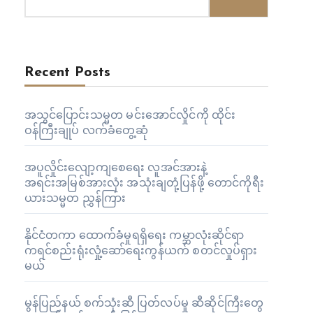
Recent Posts
အသွင်ပြောင်းသမ္မတ မင်းအောင်လှိုင်ကို ထိုင်း
ဝန်ကြီးချုပ် လက်ခံတွေ့ဆုံ
အပူလှိုင်းလျော့ကျစေရေး လူအင်အားနဲ့
အရင်းအမြစ်အားလုံး အသုံးချတုံ့ပြန်ဖို့ တောင်ကိုရီး
ယားသမ္မတ ညွှန်ကြား
နိုင်ငံတကာ ထောက်ခံမှုရရှိရေး ကမ္ဘာလုံးဆိုင်ရာ
ကရင်စည်းရုံးလှုံ့ဆော်ရေးကွန်ယက် စတင်လှုပ်ရှား
မယ်
မွန်ပြည်နယ် စက်သုံးဆီ ပြတ်လပ်မှု ဆီဆိုင်ကြီးတွေ