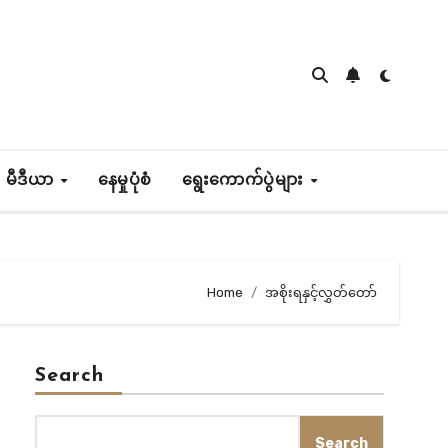
 မီဒီယာ
နေမှုပုံစံ
ရွေးကောက်ပွဲများ
Home
အစိုးရနှင့်လွှတ်တော်
Search
Search