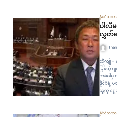
ကြောင့် 
ကိုယ်စားလ
ကို ထုတ်ပ
နိုင်ငံတကာ
ပါလီမ
လွှတ
Than
တိုကျို 
ဖြစ်တဲ့ ဂ
တစ်ခါမှ 
နိုင်ငံရဲ
သူ့ကို ရ
ကို တစ်ရ
ထိန်းသိမ
နိုင်ငံတကာ