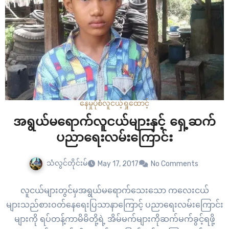
နေမှုပုံစံ
လူငယ့်ရှုထောင့်
အရွယ်မရောက်လူငယ်များနှင့် ရှေ့ဆက်
ပညာရေးလမ်းကြောင်း
သံလွင်တိုင်းမ်
May 17, 2017
No Comments
လူငယ်များတွင်မှအရွယ်မရောက်သေးသော ကလေးငယ်
များသည်စားဝတ်နေရေးပြသာနာကြောင့် ပညာရေးလမ်းကြောင်း
များကို ရပ်တန့်ကာမိမိတို့ရဲ့ အိမ်မက်များကိုဆက်မက်ခွင့်ရဖို့