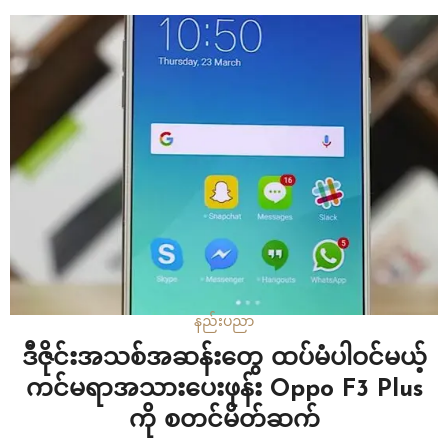
နည်းပညာ
ဒီဇိုင်းအသစ်အဆန်းတွေ ထပ်မံပါဝင်မယ့်
ကင်မရာအသားပေးဖုန်း Oppo F3 Plus
ကို စတင်မိတ်ဆက်