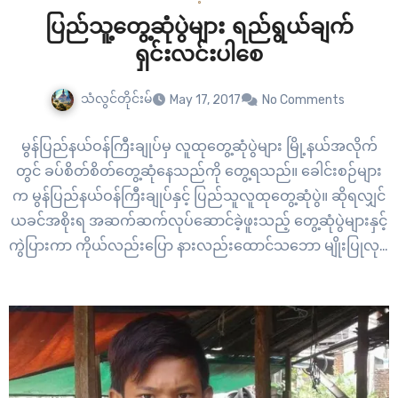
ပြည်သူ့တွေ့ဆုံပွဲများ ရည်ရွယ်ချက်
ရှင်းလင်းပါစေ
သံလွင်တိုင်းမ်
May 17, 2017
No Comments
မွန်ပြည်နယ်ဝန်ကြီးချုပ်မှ လူထုတွေ့ဆုံပွဲများ မြို့နယ်အလိုက်
တွင် ခပ်စိတ်စိတ်တွေ့ဆုံနေသည်ကို တွေ့ရသည်။ ခေါင်းစဉ်များ
က မွန်ပြည်နယ်ဝန်ကြီးချုပ်နှင့် ပြည်သူလူထုတွေ့ဆုံပွဲ။ ဆိုရလျှင်
ယခင်အစိုးရ အဆက်ဆက်လုပ်ဆောင်ခဲ့ဖူးသည့် တွေ့ဆုံပွဲများနှင့်
ကွဲပြားကာ ကိုယ်လည်းပြော နားလည်းထောင်သဘော မျိုးပြုလုပ်
သည့် ပွဲဟုဆိုရမည်ဖြစ်သည်။<!--more--> ဝန်ကြီးချုပ်သစ်မှ
လူထုနှင့် နီးနီးစပ်စပ်ရှိစေလိုသော ရည်ရွယ်ချက်ဖြင့်လားမသိနိုင်
သော်လည်း လူထု တွေ့ဆုံပွဲတွေလုပ်ခဲ့သည်။ လုပ်နေဆဲ။ လုပ်အုံး
မည်ကို သတင်းများအရသိရသည်။ အချို့လုပ်ပြီး မြို့များတွင်
ပြည်သူနည်းပြီး ဌာနဆိုင်ရာများသည်…