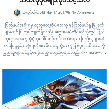
ဘယ်လိုပုံစံမျိုးလုပ်သင့်သလဲ
သံလွင်တိုင်းမ်
May 17, 2017
No Comments
ပြည်နယ်အစိုးရမှ လူထုတွေ့ဆုံပွဲများကို မွန်ပြည်နယ်ရှိ မြို့နယ်
များတွင် ပြုလုပ်လျက်ရှိသည်။ ဆွေးနွေးပွဲတိုင်းလိုလိုတွင် ပြည်
သူများနှင့်တွေ့ဆုံပွဲဟုခေါင်းစဉ်တပ်သော်လည်း ပြည်သူများ၏
တင်ပြမှုနှင့် အစိုးရတို့၏ လိုလားမှုတို့မှာ ကွဲပြားမှုများရှိနေသလို
ပြည်သူများဝင်ခွင့်မရခဲ့သည့် တွေ့ဆုံပွဲများလည်း<!--more--> ရှိ
နေသည်။ ထို့အတွက်ကြောင့် အစိုးရမှပြုလုပ်သည့် ပြည်သူ့
တွေ့ဆုံပွဲများကို မည်သို့ပြုလုပ်သင့်သည်များကို အကြံပြုထား
သည့်ပြည်သူ့အသံများကို မျှဝေဖော်ပြလိုက်ပါသည်။ ပြည်သူ့
အစိုးရနဲ့ပြည်သူ့တွေ့ဆုံပွဲဘယ်လိုပုံစံမျိုးလုပ်သင့်သလဲ မွေးခွန်း
အရပြည်သူတစ်ဦးအနေနဲ့ပြည်သူ့အစိုးရဖြစ်လာရေး ပြည်သူများ
ရဲ့လက်သန်းပေါင်းများစွာတွေကလက်ပေါင်းများစွာမှင်
အစွန်းအထင်းပြီးထောက်ခံခဲ့ကြတယ်။ ပြည်သူများရဲ့လက်သန်း
မှင်စွန်းထောက်ခံခြင်းအား ကျေးဇူးပြန်ဆပ်ဖို့ပြည်သူ့အစိုးရမှာ