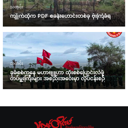
သတင်း
ကျိုက်ထိုက PDF စခန်းဟောင်းတစ်ခု ဗုံးကြဲခံရ
သတင်း
ခုခံစစ်ကနေ မဟာဗျူဟာ ထိုးစစ်ပြောင်းလဲဖို့
တပ်မှူးကြီးများ အစည်းအဝေးမှာ လုပ်ငန်းစဉ်
ချမှတ်