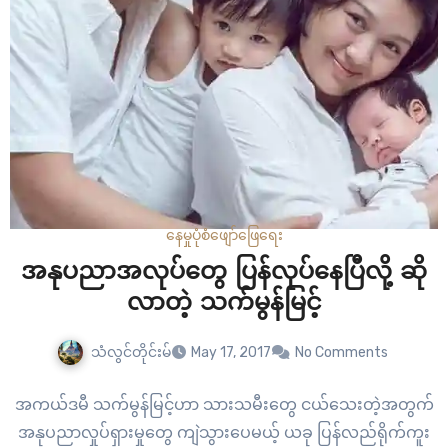
နေမှုပုံစံ
ဖျော်ဖြေရေး
အနုပညာအလုပ်တွေ ပြန်လုပ်နေပြီလို့ ဆို
လာတဲ့ သက်မွန်မြင့်
သံလွင်တိုင်းမ်
May 17, 2017
No Comments
အကယ်ဒမီ သက်မွန်မြင့်ဟာ သားသမီးတွေ ငယ်သေးတဲ့အတွက်
အနုပညာလှုပ်ရှားမှုတွေ ကျဲသွားပေမယ့် ယခု ပြန်လည်ရိုက်ကူး