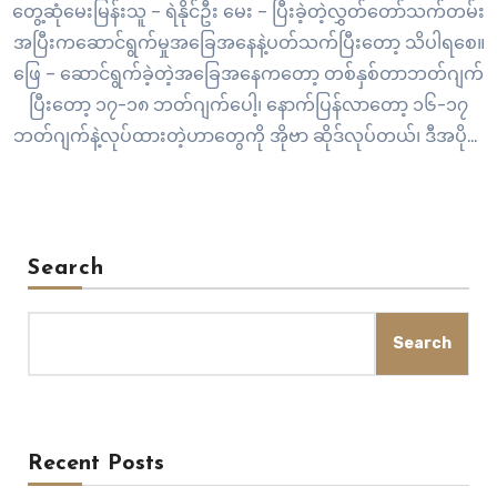
တွေ့ဆုံမေးမြန်းသူ – ရဲနိုင်ဦး မေး – ပြီးခဲ့တဲ့လွှတ်တော်သက်တမ်း
အပြီးကဆောင်ရွက်မှုအခြေအနေနဲ့ပတ်သက်ပြီးတော့ သိပါရစေ။
ဖြေ – ဆောင်ရွက်ခဲ့တဲ့အခြေအနေကတော့ တစ်နှစ်တာဘတ်ဂျက်
ပြီးတော့ ၁၇-၁၈ ဘတ်ဂျက်ပေါ့၊ နောက်ပြန်လာတော့ ၁၆-၁၇
ဘတ်ဂျက်နဲ့လုပ်ထားတဲ့ဟာတွေကို အိုဗာ ဆိုဒ်လုပ်တယ်၊ ဒီအပိုင်း
ကို အဓိကလုပ်ပါတယ်၊ ဘာဖြစ်လို့လဲဆိုလို့ရှိရင် ၁၆-၁၇
ဘတ်ဂျက်ကနေ ၁၇-၁၈ ဘတ်ဂျက်ရောသွားစိုးလို့၊ အဲဒီတော့
ဘယ်ဟာတွေက ဘယ်လိုအခြေအနေလုပ်ထားလဲဆိုတာ ဒါတွေပဲ
အများအားဖြင့် လုပ်ဖြစ်ပါတယ်၊…
Search
Search
Recent Posts