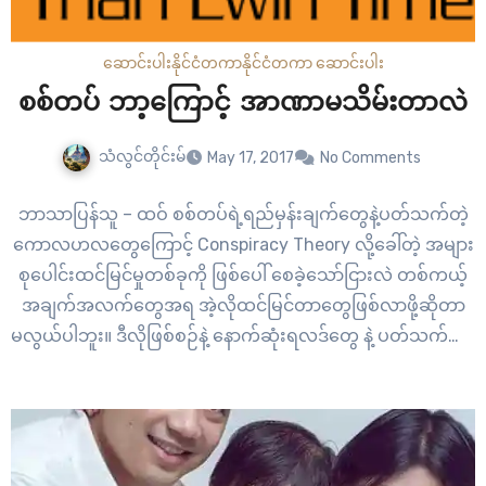
ဆောင်းပါး
နိုင်ငံတကာ
နိုင်ငံတကာ ဆောင်းပါး
စစ်တပ် ဘာ့ကြောင့် အာဏာမသိမ်းတာလဲ
သံလွင်တိုင်းမ်
May 17, 2017
No Comments
ဘာသာပြန်သူ – ထဝ် စစ်တပ်ရဲ့ရည်မှန်းချက်တွေနဲ့ပတ်သက်တဲ့
ကောလဟလတွေကြောင့် Conspiracy Theory လို့ခေါ်တဲ့ အများ
စုပေါင်းထင်မြင်မှုတစ်ခုကို ဖြစ်ပေါ် စေခဲ့သော်ငြားလဲ တစ်ကယ့်
အချက်အလက်တွေအရ အဲ့လိုထင်မြင်တာတွေဖြစ်လာဖို့ဆိုတာ
မလွယ်ပါဘူး။ ဒီလိုဖြစ်စဉ်နဲ့ နောက်ဆုံးရလဒ်တွေ နဲ့ ပတ်သက်တာ
တွေကို ဘေးဖယ်ထားလိုက်ရင် စစ်တပ်ဟာ သူဂတိပြုထားတဲ့
အတိုင်း တိတိကျကျကိုလုပ်ဆောင်နေတာတွေ့ရပါလိမ့်မယ်။
လမ်းပြမြေပုံအတိုင်း ချည်းကပ်လှုပ်ရှားတယ်။ အမျိုးသား