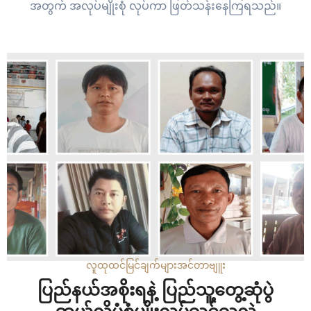
အတွက် အလုပ်မျိုးစုံ လုပ်ကာ ဖြတ်သန်းနေကြရသည်။
လူထုထင်မြင်ချက်များ
အင်တာဗျူး
ပြည်နယ်အစိုးရနဲ့ ပြည်သူ့တွေ့ဆုံပွဲ