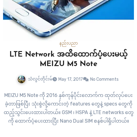
တာဝန်ရှိတယ်။ ပြည်သူတွေနဲ့လက်ပွန်းတသီး တပြေးညီ၊မိသားစု
အသွင် တွေ့ဆုံမှုများလည်းဖြစ်သင့်တယ်။…
နည်းပညာ
LTE Network အထိထောက်ပံ့ပေးမယ့်
MEIZU M5 Note
သံလွင်တိုင်းမ်
May 17, 2017
No Comments
MEIZU M5 Note ကို 2016 နှစ်ကုန်ပိုင်းလောက်က ထုတ်လုပ်ပေး
ခဲ့တာဖြစ်ပြီး သုံးစွဲလို့ကောင်းတဲ့ features တွေနဲ့ specs တွေကို
ထည့်သွင်းပေးထားပါတယ်။ GSM ၊ HSPA နဲ့ LTE networks တွေ
ကို ထောက်ပံ့ပေးထားပြီး Nano Dual SIM စနစ်ပါရှိပါတယ်။