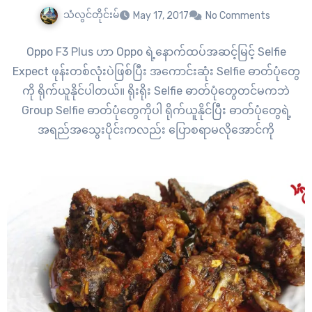
သံလွင်တိုင်းမ်
May 17, 2017
No Comments
Oppo F3 Plus ဟာ Oppo ရဲ့နောက်ထပ်အဆင့်မြင့် Selfie
Expect ဖုန်းတစ်လုံးပဲဖြစ်ပြီး အကောင်းဆုံး Selfie ဓာတ်ပုံတွေ
ကို ရိုက်ယူနိုင်ပါတယ်။ ရိုးရိုး Selfie ဓာတ်ပုံတွေတင်မကဘဲ
Group Selfie ဓာတ်ပုံတွေကိုပါ ရိုက်ယူနိုင်ပြီး ဓာတ်ပုံတွေရဲ့
အရည်အသွေးပိုင်းကလည်း ပြောစရာမလိုအောင်ကို