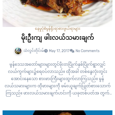
နေမှုပုံစံ
မွန်ရိုးရာစားဖွယ်ရာများ
မိုးဦးကျ ဖါးလယ်သမားချက်
သံလွင်တိုင်းမ်
May 17, 2017
No Comments
မွန်ဒေသအတော်များများတွင်မိုးတပြိုက်နှစ်ပြိုက်ရွာလျှင်
လယ်ကွက်များ၌ရေဝပ်လာသည်။ ထိုအခါ တစ်နွေလုံးတွင်း
အောင်းနေသော စားဖားကြီးများထွက်လာကြသည်။ မွန်
လယ်သမားများက ထိုဖားများကို ဖမ်းယူချက်ပြုတ်စားသောက်
ကြသည်။ ဖားလယ်သမားချက်ဟင်းကို ယခုတစ်ပတ်အ တွက်
တင်ဆက်လိုက်ရပါသည်။