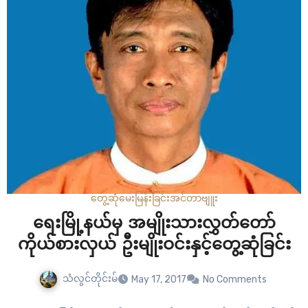
တွေ့ဆုံမေးမြန်းခြင်း
အင်တာဗျူး
ရေးမြို့နယ်မှ အမျိုးသားလွှတ်တော်
ကိုယ်စားလှယ် ဦးမျိုးဝင်းနှင့်တွေ့ဆုံခြင်း
သံလွင်တိုင်းမ်
May 17, 2017
No Comments