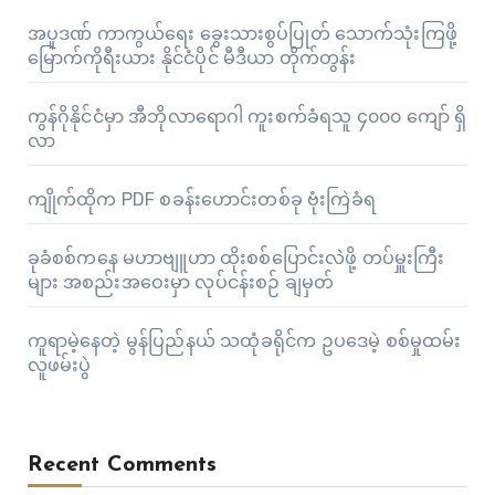
အပူဒဏ် ကာကွယ်ရေး ခွေးသားစွပ်ပြုတ် သောက်သုံးကြဖို့
မြောက်ကိုရီးယား နိုင်ငံပိုင် မီဒီယာ တိုက်တွန်း
ကွန်ဂိုနိုင်ငံမှာ အီဘိုလာရောဂါ ကူးစက်ခံရသူ ၄၀၀၀ ကျော် ရှိ
လာ
ကျိုက်ထိုက PDF စခန်းဟောင်းတစ်ခု ဗုံးကြဲခံရ
ခုခံစစ်ကနေ မဟာဗျူဟာ ထိုးစစ်ပြောင်းလဲဖို့ တပ်မှူးကြီး
များ အစည်းအဝေးမှာ လုပ်ငန်းစဉ် ချမှတ်
ကူရာမဲ့နေတဲ့ မွန်ပြည်နယ် သထုံခရိုင်က ဥပဒေမဲ့ စစ်မှုထမ်း
လူဖမ်းပွဲ
Recent Comments