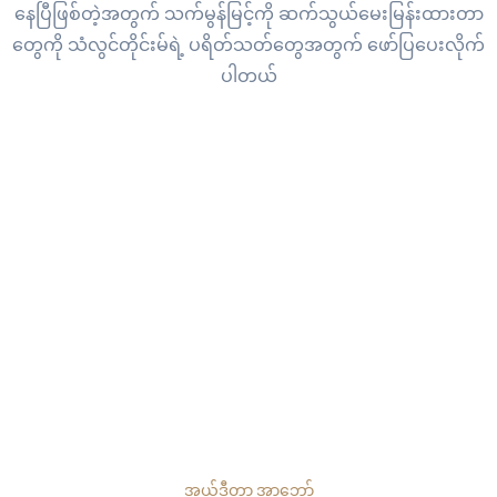
နေပြီဖြစ်တဲ့အတွက် သက်မွန်မြင့်ကို ဆက်သွယ်မေးမြန်းထားတာ
တွေကို သံလွင်တိုင်းမ်ရဲ့ ပရိတ်သတ်တွေအတွက် ဖော်ပြပေးလိုက်
ပါတယ်
အယ်ဒီတာ့ အာဘော်