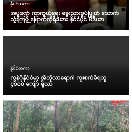
နိုင်ငံတကာ
အပူဒဏ် ကာကွယ်ရေး ခွေးသားစွပ်ပြုတ် သောက်
သုံးကြဖို့ မြောက်ကိုရီးယား နိုင်ငံပိုင် မီဒီယာ
တိုက်တွန်း
နိုင်ငံတကာ
ကွန်ဂိုနိုင်ငံမှာ အီဘိုလာရောဂါ ကူးစက်ခံရသူ
၄၀၀၀ ကျော် ရှိလာ