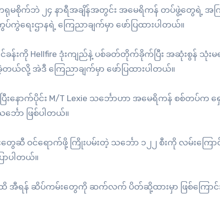
ရုမစိုက်ဘဲ ၂၄ နာရီအချိန်အတွင်း အမေရိကန် တပ်ဖွဲ့တွေရဲ့ အကြ
 ဗဟို ကွပ်ကွဲရေးဌာနရဲ့ ကြေညာချက်မှာ ဖော်ပြထားပါတယ်။
းကို Hellfire ဒုံးကျည်နဲ့ ပစ်ခတ်တိုက်ခိုက်ပြီး အဆုံးစွန် သုံ
ာင်ခဲ့တယ်လို့ အဲဒီ ကြေညာချက်မှာ ဖော်ပြထားပါတယ်။
ခဲ့ပြီးနောက်ပိုင်း M/T Lexie သင်္ဘောဟာ အမေရိကန် စစ်တပ်က ရ
 သင်္ဘော ဖြစ်ပါတယ်။
ွေဆီ ဝင်ရောက်ဖို့ ကြိုးပမ်းတဲ့ သင်္ဘော ၁၂၂ စီးကို လမ်းကြောင်
 ပြောပါတယ်။
ိ အီရန် ဆိပ်ကမ်းတွေကို ဆက်လက် ပိတ်ဆို့ထားမှာ ဖြစ်ကြောင