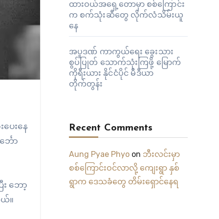
ထားဝယ်အရှေ့တောမှာ စစ်ကြောင်း
က စက်သုံးဆီတွေ လိုက်လံသိမ်းယူ
နေ
အပူဒဏ် ကာကွယ်ရေး ခွေးသား
စွပ်ပြုတ် သောက်သုံးကြဖို့ မြောက်
ကိုရီးယား နိုင်ငံပိုင် မီဒီယာ
တိုက်တွန်း
အားပေးနေ
Recent Comments
်္ဘော
Aung Pyae Phyo
on
ဘီးလင်းမှာ
စစ်ကြောင်းဝင်လာလို့ ကျေးရွာ နှစ်
ရွာက ဒေသခံတွေ တိမ်းရှောင်နေရ
ြီး ဘော့
တယ်။