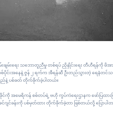
မ်းချမ်းရေး သဘောတူညီမှု တစ်ရပ် ညှိနှိုင်းရေး တီဟီရန်ကို ဖိ
တ်တစ်ပိုင်းအနေနဲ့ ဇွန် ၂ ရက်က အီရန်ဆီ ဦးတည်သွားတဲ့ ရေနံတင်သင
ည်နဲ့ ပစ်ခတ် တိုက်ခိုက်ခဲ့ပါတယ်။
ီဒီယိုဖိုင်ကို အမေရိကန် စစ်တပ်ရဲ့ ဗဟို ကွပ်ကဲရေးဌာနက ဖော်ပြထားပ
်ဂျင်ခန်းကို ပစ်မှတ်ထား တိုက်ခိုက်ခဲ့တာ ဖြစ်တယ်လို့ ပြောပါ