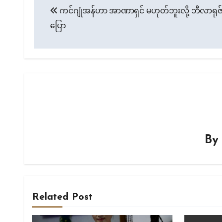
ကင်ဂျုံအန်ဟာ အာဏာရှင် မဟုတ်ဘူးလို့ ဘီလာရုဇ
navigation
ပြော
B
Related Post