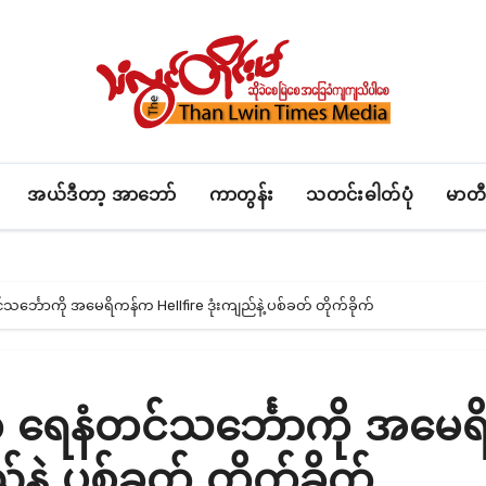
အယ်ဒီတာ့ အာဘော်
ကာတွန်း
သတင်းဓါတ်ပုံ
မာတီ
သင်္ဘောကို အမေရိကန်က Hellfire ဒုံးကျည်နဲ့ ပစ်ခတ် တိုက်ခိုက်
ဲ့ ရေနံတင်သင်္ဘောကို အမေရ
နဲ့ ပစ်ခတ် တိုက်ခိုက်