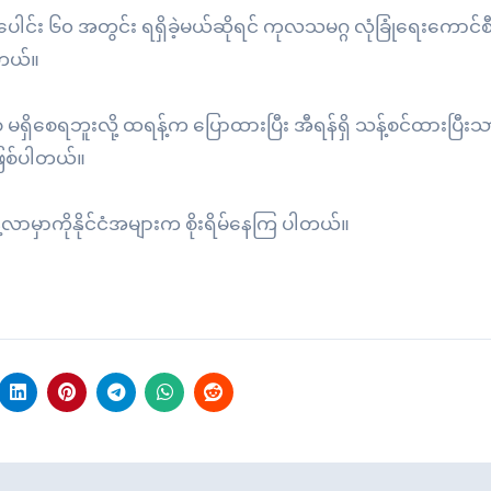
ါင်း ၆၀ အတွင်း ရရှိခဲ့မယ်ဆိုရင် ကုလသမဂ္ဂ လုံခြုံရေးကောင်စီ
ါတယ်။
ဝ မရှိစေရဘူးလို့ ထရန့်က ပြောထားပြီး အီရန်ရှိ သန့်စင်ထားပြီးသ
ြစ်ပါတယ်။
့်လာမှာကိုနိုင်ငံအများက စိုးရိမ်နေကြ ပါတယ်။