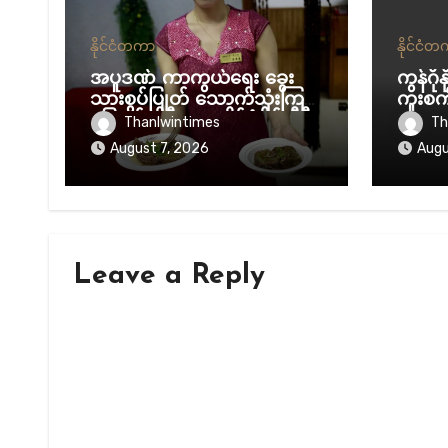
နိုင်ငံတကာ
နိုင်ငံ
အပူဒဏ် ကာကွယ်ရေး ခွေး
ကွန်ဂို
သားစွပ်ပြုတ် သောက်သုံးကြဖို့
ကူးစက
မြောက်ကိုရီးယား နိုင်ငံပိုင် မီဒီ
လာ
Thanlwintimes
Th
ယာ တိုက်တွန်း
August 7, 2026
Augu
Leave a Reply