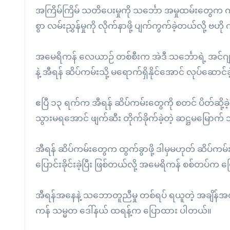
အကြိမ်ကြိမ် သတိပေးမှုကို သင်္ဘော အမှုထမ်းတွေက က
စွာ လမ်းညွှန်မှုကို လိုက်နာဖို့ ပျက်ကွက်ခဲ့တယ်လို့
အမေရိကန် လေယာဉ် တစ်စီးက အဲဒီ သင်္ဘောရဲ့ အင်ဂျင်ခန်
နဲ့ အီရန် ဆိပ်ကမ်းသို့ မရောက်ရှိနိုင်အောင် လုပ်ဆေ
ဧပြီ ၁၃ ရက်က အီရန် ဆိပ်ကမ်းတွေကို စတင် ပိတ်ဆို့
သွားမရအောင် ဖျက်ဆီး တိုက်ခိုက်ခဲ့တဲ့ ဆဋ္ဌမမြောက်
အီရန် ဆိပ်ကမ်းတွေက ထွက်ခွာဖို့ ဒါမှမဟုတ် ဆိပ်ကမ်းတ
ပြောင်းခိုင်းခဲ့ပြီး ဖြစ်တယ်လို့ အမေရိကန် စစ်တပ်က
အီရန်အနေနဲ့ သဘောတူညီမှု တစ်ရပ် ရယူတဲ့ အချိန်အထ
ကန် သမ္မတ ဒေါ်နယ် ထရန့်က ပြောထား ပါတယ်။