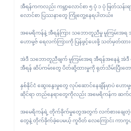
အီရန်ကကလည်း ကမ္ဘာ့လောင်စာ ၅ ပုံ ၁ ပုံ ဖြတ်သန်းရ
လောင်စာ ပြဿနာတွေ ကြုံတွေ့နေရပါတယ်။
အမေရိကန်နဲ့ အီရန်ကြား သဘောတူညီမှု မူကြမ်းအရ အမေရ
ဟောမု့ဇ် ရေလက်ကြားကို ပြန်ဖွင့်ပေးဖို့ သတ်မှတ်
အဲဒီ သဘောတူညီချက် မူကြမ်းအရ အီရန်အနေနဲ့ အဲဒီ ရ
အီရန် ဆိပ်ကမ်းတွေ ပိတ်ဆို့ထားမှုကို ရုတ်သိမ်းပြီး
နှစ်နိုင်ငံ ဆွေးနွေးမှုတွေ လုပ်ဆောင်နေချိန်မှာပဲ ဟေ
ဆိုင်ရာ တည်နေရာတွေကိုလည်း အမေရိကန်က ဆက်လ
အမေရိကန်ရဲ့ တိုက်ခိုက်မှုတွေအတွက် လက်စားချေတဲ့အ
တွေနဲ့ တိုက်ခိုက်ခဲ့ပေမယ့် ကူဝိတ် လေကြောင်း ကာကွယ