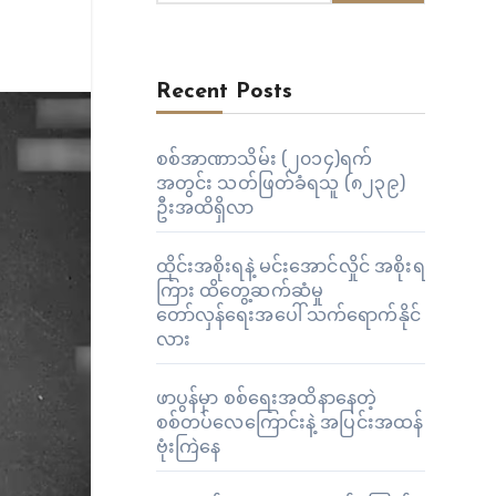
Recent Posts
စစ်အာဏာသိမ်း (၂၀၁၄)ရက်
အတွင်း သတ်ဖြတ်ခံရသူ (၈၂၃၉)
ဦးအထိရှိလာ
ထိုင်းအစိုးရနဲ့ မင်းအောင်လှိုင် အစိုးရ
ကြား ထိတွေ့ဆက်ဆံမှု
တော်လှန်ရေးအပေါ် သက်ရောက်နိုင်
လား
ဖာပွန်မှာ စစ်ရေးအထိနာနေတဲ့
စစ်တပ်လေကြောင်းနဲ့ အပြင်းအထန်
ဗုံးကြဲနေ