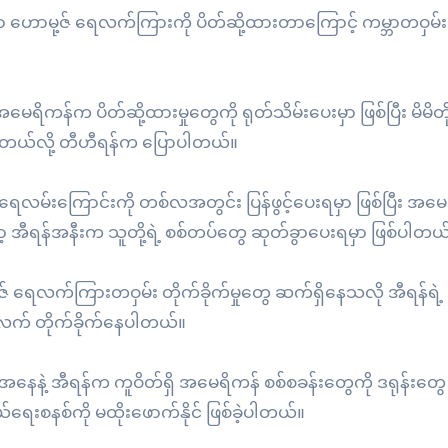
ာ ဟောမု့ဇ် ရေလက်ကြားကို ပိတ်ဆို့ထားတာကြောင့် ကမ္ဘာတဝှမ်း
ိကန်က ပိတ်ဆို့ထားမှုတွေကို ရုတ်သိမ်းပေးမှာ ဖြစ်ပြီး မိမိတိ
ထားတယ်လို့ တီဟီရန်က ပြောပါတယ်။
ေလမ်းကြောင်းကို တစ်လအတွင်း ပြန်ဖွင့်ပေးရမှာ ဖြစ်ပြီး အ
တော့ အီရန်အနီးက သူတို့ရဲ့ စစ်တပ်တွေ ဆုတ်ခွာပေးရမှာ ဖြစ်ပါတယ
ာမု့ဇ် ရေလက်ကြားတဝှမ်း တိုက်ခိုက်မှုတွေ ဆက်ရှိနေသလို အီရန်ရဲ့
က် တိုက်ခိုက်နေပါတယ်။
နေနဲ့ အီရန်က ကူဝိတ်ရှိ အမေရိကန် စစ်စခန်းတွေကို ဒရုန်းတွေ 
်ရေးစနစ်ကို မထိုးဖောက်နိုင် ဖြစ်ခဲ့ပါတယ်။