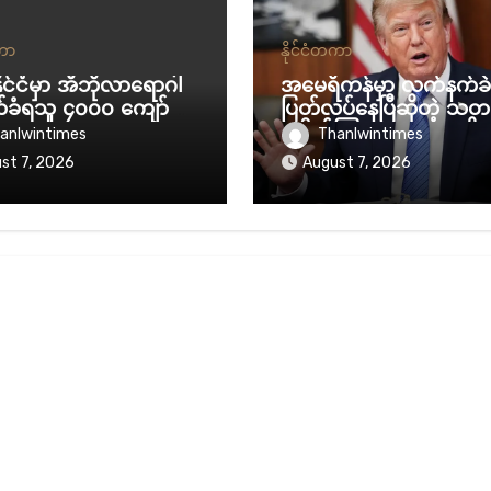
တကာ
နိုင်ငံတကာ
နိုင်ငံမှာ အီဘိုလာရောဂါ
အမေရိကန်မှာ လက်နက်ခဲ
်ခံရသူ ၄၀၀၀ ကျော် ရှိ
ပြတ်လပ်နေပြီဆိုတဲ့ သတင
ပေါက်ကြားစေသူတွေကို နှ
anlwintimes
Thanlwintimes
ရှည် ထောင်ဒဏ်ချမယ်လိ
st 7, 2026
August 7, 2026
န့် ပြော