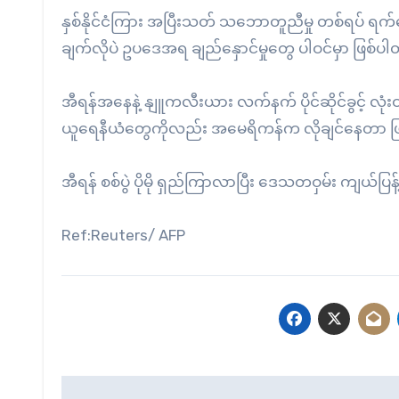
နှစ်နိုင်ငံကြား အပြီးသတ် သဘောတူညီမှု တစ်ရပ် ရက်ပေ
ချက်လိုပဲ ဥပဒေအရ ချည်နှောင်မှုတွေ ပါဝင်မှာ ဖြစ်ပ
အီရန်အနေနဲ့ နျူကလီးယား လက်နက် ပိုင်ဆိုင်ခွင့် လုံး
ယူရေနီယံတွေကိုလည်း အမေရိကန်က လိုချင်နေတာ ဖ
အီရန် စစ်ပွဲ ပိုမို ရှည်ကြာလာပြီး ဒေသတဝှမ်း ကျယ်ပြန
Ref:Reuters/ AFP
Post