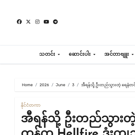
Skip
to
content
သတင်း
ဆောင်းပါး
အင်တာဗျူး
Home
2026
June
3
အီရန်သို့ ဦးတည်သွားတဲ့ ရေနံတင်
နိုင်ငံတကာ
အီရန်သို့ ဦးတည်သွားတ
ကန်က Hellfire ဒုံးကျည်