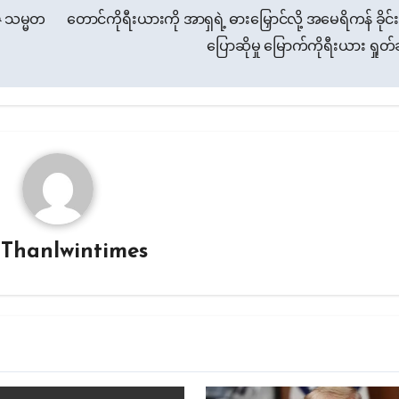
် သမ္မတ
တောင်ကိုရီးယားကို အာရှရဲ့ ဓားမြှောင်လို့ အမေရိကန် ခိုင်းနှ
ပြောဆိုမှု မြောက်ကိုရီးယား ရှုတ
y
Thanlwintimes