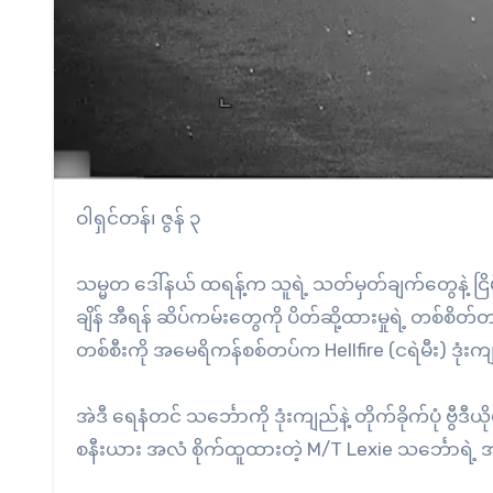
ဝါရှင်တန်၊ ဇွန် ၃
သမ္မတ ဒေါ်နယ် ထရန့်က သူရဲ့ သတ်မှတ်ချက်တွေနဲ့ ငြိ
ချိန် အီရန် ဆိပ်ကမ်းတွေကို ပိတ်ဆို့ထားမှုရဲ့ တစ်စိ
တစ်စီးကို အမေရိကန်စစ်တပ်က Hellfire (ငရဲမီး) ဒုံးကျ
အဲဒီ ရေနံတင် သင်္ဘောကို ဒုံးကျည်နဲ့ တိုက်ခိုက်ပုံ ဗွ
စနီးယား အလံ စိုက်ထူထားတဲ့ M/T Lexie သင်္ဘောရဲ့ အင