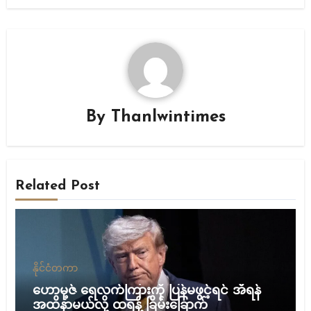
By
Thanlwintimes
Related Post
နိုင်ငံတကာ
ဟောမု့ဇ် ရေလက်ကြားကို ပြန်မဖွင့်ရင် အီရန်
အထိနာမယ်လို့ ထရန့် ခြိမ်းခြောက်