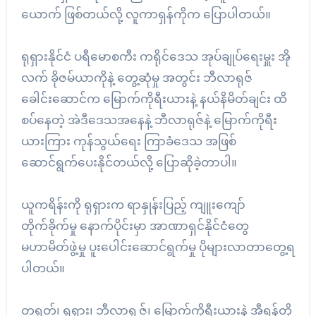
ယောက် ဖြစ်တယ်လို့ လူကာရှန်ကိုက ပြောပါတယ်။
ရုရှားနိုင်ငံ ပရီမောစကီး ကရိုင်ဒေသ အုပ်ချုပ်ရေးမှူး အို
လက် ခိုဇမ်ယာကိုနဲ့ တွေ့ဆုံမှု အတွင်း ဘီလာရုဇ်
ခေါင်းဆောင်က မြောက်ကိုရီးယားနဲ့ နယ်နိမိတ်ချင်း ထိ
စပ်နေတဲ့ အဲဒီဒေသအနေနဲ့ ဘီလာရုဇ်နဲ့ မြောက်ကိုရီး
ယားကြား ကုန်သွယ်ရေး ကြာခံဒေသ အဖြစ်
ဆောင်ရွက်ပေးနိုင်တယ်လို့ ပြောဆိုခဲ့တာပါ။
ယူကရိန်းကို ရုရှားက ရာနှုန်းပြည့် ကျူးကျော်
တိုက်ခိုက်မှု နောက်ပိုင်းမှာ အာဏာရှင်နိုင်ငံတွေ
မဟာမိတ်ဖွဲ့မှု ပူးပေါင်းဆောင်ရွက်မှု ပိုများလာတာတွေ့ရ
ပါတယ်။
တရုတ်၊ ရုရှား၊ ဘီလာရု့ဇ်၊ မြောက်ကိုရီးယားနဲ့ အီရန်တို့