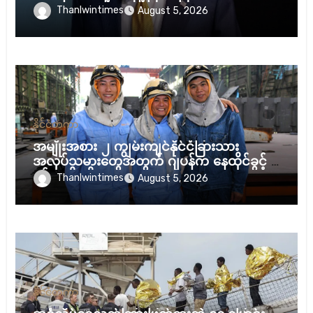
Thanlwintimes
August 5, 2026
နိုင်ငံတကာ
အမျိုးအစား ၂ ကျွမ်းကျင်နိုင်ငံခြားသား
အလုပ်သမားတွေအတွက် ဂျပန်က နေထိုင်ခွင့် ၅
နှစ်အထိ တိုးပေး
Thanlwintimes
August 5, 2026
နိုင်ငံတကာ