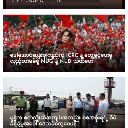
သတင်း
ဒေါ်အောင်ဆန်းစုကြည်ကို ICRC နဲ့ တွေ့ခွင့်ပေးမှု
လှည့်စားမခံဖို့ NUG နဲ့ NLD သတိပေး
သတင်း
မွန်က စက်သုံးဆီအကျပ်အတည်း စစ်အစိုးရရဲ့ စီမံ
ခန့်ခွဲမှုအပေါ် ဒေသခံတွေဝေဖန်