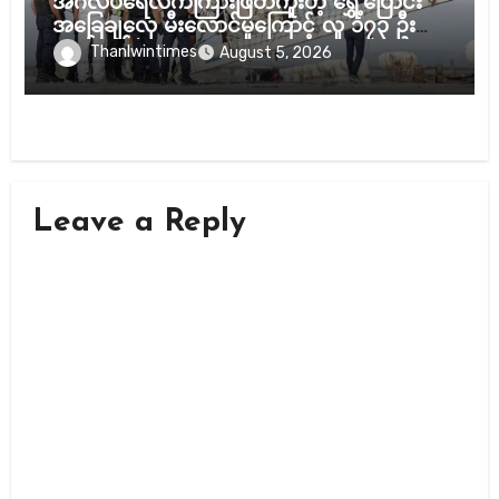
အင်္ဂလိပ်ရေလက်ကြားဖြတ်ကူးတဲ့ ရွှေ့ပြောင်း
အခြေချလှေ မီးလောင်မှုကြောင့် လူ ၁၇၃ ဦးကို
ကယ်တင်ခဲ့ရ
Thanlwintimes
August 5, 2026
Leave a Reply