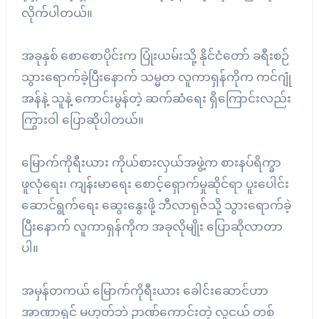
လိုက်ပါတယ်။
အခုနှစ် စောစောပိုင်းက ပြုံးယမ်းသို့ နိုင်ငံတော် ခရီးစဉ်
သွားရောက်ခဲ့ပြီးနောက် သမ္မတ လူကာရှန်ကိုက ကင်ဂျုံ
အန်နဲ့ သူနဲ့ ကောင်းမွန်တဲ့ ဆက်ဆံရေး ရှိကြောင်းလည်း
ကြွားဝါ ပြောဆိုပါတယ်။
မြောက်ကိုရီးယား ကိုယ်စားလှယ်အဖွဲ့က စားနပ်ရိက္ခာ
ဖူလုံရေး၊ ကျန်းမာရေး စောင့်ရှောက်မှုဆိုင်ရာ ပူးပေါင်း
ဆောင်ရွက်ရေး ဆွေးနွေးဖို့ ဘီလာရုဇ်သို့ သွားရောက်ခဲ့
ပြီးနောက် လူကာရှန်ကိုက အခုလိုမျိုး ပြောဆိုလာတာ
ပါ။
အမှန်တကယ် မြောက်ကိုရီးယား ခေါင်းဆောင်ဟာ
အာဏာရှင် မဟုတ်ဘဲ ဉာဏ်ကောင်းတဲ့ လူငယ် တစ်