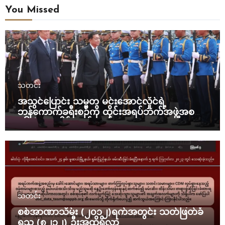
You Missed
သတင်း
အသွင်ပြောင်း သမ္မတ မင်းအောင်လှိုင်ရဲ့
ဘန်ကောက်ခရီးစဉ်ကို ထိုင်းအရပ်ဘက်အဖွဲ့အစည်း
၁၆ ဖွဲ့ ပူးပေါင်း ကန့်ကွက်
သတင်း
စစ်အာဏာသိမ်း (၂၀၁၂)ရက်အတွင်း သတ်ဖြတ်ခံ
ရသူ (၈၂၃၂) ဦးအထိရှိလာ