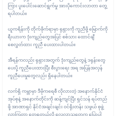
ကြား ပူးပေါင်းဆောင်ရွက်မှု အားပိုကောင်းလာတာ တွေ့
ရပါတယ်။
ယူကရိန်းကို တိုက်ခိုက်ရာမှာ ရုရှားကို ကူညီဖို့ မြောက်ကို
ရီးယားက ဒုံးကျည်တွေအပြင် စစ်သား ထောင်ချီ
စေလွှတ်ထား ကူညီ ပေးထားပါတယ်။
အီရန်ကလည်း ရုရှားအတွက် ဒုံးကျည်တွေနဲ့ ဒရုန်းတွေ
ပေးပို့ ကူညီပေးထားပြီး စီးပွားရေး အရ အပြန်အလှန်
ကူညီပေးမှုတွေလည်း ရှိနေပါတယ်။
လက်ရှိ ကမ္ဘာမှာ ဒီမိုကရေစီ လိုလားတဲ့ အနောက်နိုင်ငံ
အုပ်စုနဲ့ အနောက်တိုင်းကို ဆန့်ကျင်ပြီး ရှင်သန် ရပ်တည်
ဖို့ အာဏာရှင် နိုင်ငံအချင်းချင်း ဝင်ရိုးတန်း သဖွယ် စုဖွဲ့
လာကြတာ တွေ့ရတယ်လို့ လေ့လာသူတွေက ပြောပါ