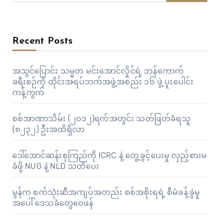
Recent Posts
အသွင်ပြောင်း သမ္မတ မင်းအောင်လှိုင်ရဲ့ ဘန်ကောက်
ခရီးစဉ်ကို ထိုင်းအရပ်ဘက်အဖွဲ့အစည်း ၁၆ ဖွဲ့ ပူးပေါင်း
ကန့်ကွက်
စစ်အာဏာသိမ်း (၂၀၁၂)ရက်အတွင်း သတ်ဖြတ်ခံရသူ
(၈၂၃၂) ဦးအထိရှိလာ
ဒေါ်အောင်ဆန်းစုကြည်ကို ICRC နဲ့ တွေ့ခွင့်ပေးမှု လှည့်စားမ
ခံဖို့ NUG နဲ့ NLD သတိပေး
မွန်က စက်သုံးဆီအကျပ်အတည်း စစ်အစိုးရရဲ့ စီမံခန့်ခွဲမှု
အပေါ် ဒေသခံတွေဝေဖန်