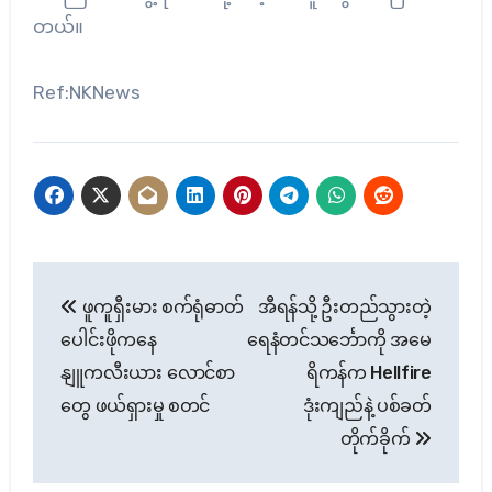
တယ်။
Ref:NKNews
Post
ဖူကူရှီးမား စက်ရုံဓာတ်
အီရန်သို့ ဦးတည်သွားတဲ့
navigation
ပေါင်းဖိုကနေ
ရေနံတင်သင်္ဘောကို အမေ
နျူကလီးယား လောင်စာ
ရိကန်က Hellfire
တွေ ဖယ်ရှားမှု စတင်
ဒုံးကျည်နဲ့ ပစ်ခတ်
တိုက်ခိုက်