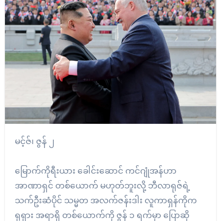
မင့်ဇ်၊ ဇွန် ၂
မြောက်ကိုရီးယား ခေါင်းဆောင် ကင်ဂျုံအန်ဟာ
အာဏာရှင် တစ်ယောက် မဟုတ်ဘူးလို့ ဘီလာရုဇ်ရဲ့
သက်ဦးဆံပိုင် သမ္မတ အလက်ဇန်းဒါး လူကာရှန်ကိုက
ရုရှား အရာရှိ တစ်ယောက်ကို ဇွန် ၁ ရက်မှာ ပြောဆို