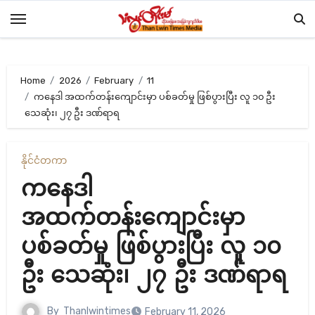
Skip
to
content
Home
2026
February
11
ကနေဒါ အထက်တန်းကျောင်းမှာ ပစ်ခတ်မှု ဖြစ်ပွားပြီး လူ ၁၀ ဦး
သေဆုံး၊ ၂၇ ဦး ဒဏ်ရာရ
နိုင်ငံတကာ
ကနေဒါ
အထက်တန်းကျောင်းမှာ
ပစ်ခတ်မှု ဖြစ်ပွားပြီး လူ ၁၀
ဦး သေဆုံး၊ ၂၇ ဦး ဒဏ်ရာရ
By
Thanlwintimes
February 11, 2026