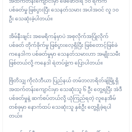
အထက်တန်းကျောင်းမှာ ဖေဖော်ဝါရီ ၁၀ ရက်က
ပစ်ခတ်မှု ဖြစ်ပွားပြီး သေနတ်သမား အပါအဝင် လူ ၁၀
ဦး သေဆုံးခဲ့ပါတယ်။
အိမ်နီးချင်း အမေရိကန်မှာပဲ အစုလိုက်အပြုံလိုက်
ပစ်ခတ် တိုက်ခိုက်မှု ဖြစ်ပွားလေ့ရှိပြီး ဖြစ်တောင့်ဖြစ်ခဲ
ကနေဒါက ပစ်ခတ်မှုမှာ သေနတ်သမားဟာ အမျိုးသမီး
ဖြစ်တယ်လို့ ကနေဒါ ရဲတပ်ဖွဲ့က ပြောပါတယ်။
ဗြိတိသျှ ကိုလံဘီယာ ပြည်နယ် တမ်ဘလာရိတ်ချ်မြို့ရှိ
အထက်တန်းကျောင်းမှာ သေဆုံးသူ ၆ ဦး တွေ့ရပြီး အဲဒီ
ပစ်ခတ်မှုနဲ့ ဆက်စပ်တယ်လို့ ယုံကြည်ရတဲ့ လူနေအိမ်
တစ်ခုမှာ နောက်ထပ် သေဆုံးသူ နှစ်ဦး တွေ့ရှိခဲ့ရပါ
တယ်။