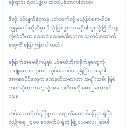
ကြောင်း ရဲတပ်ဖွဲ့က ထုတ်ပြန်ထားပါတယ်။
ဒီလို ဖြစ်ပျက်ခဲ့တာနဲ့ ပတ်သက်လို့ မယုံနိုင်စရာပါပဲ။
ကျွန်တော်တို့ဆီမှာ ဒီလို ဖြစ်ဖူးတာ မရှိပါဘူးလို့ ဗြိတိသျှ
ကိုလံဘီယာ ဒေသခံ ဒေးဗစ်အီဘေက သတင်းထောက်
တွေကို ပြောကြား ပါတယ်။
မြောက်အမေရိကန်မှာ ပစ်ခတ်တိုက်ခိုက်မှုတွေကို
အမျိုးသားတွေကပဲ လုပ်ဆောင်လေ့ရှိပြီး ကနေဒါ
အာဏာပိုင်တွေက သေနတ်သမားဟာ အမျိုးသမီး ဖြစ်
တယ်ဆိုတာက လွဲလို့ အသေးစိတ်ကို ဖော်ပြမထားပါ
ဘူး။
တမ်ဘလာရိတ်ချ်မြို့ဟာ ရော့ကီးတောင်ခြေမှာ ရှိပြီး
လူဦးရေ ၂၄၀၀ လောက်ပဲ ရှိတဲ့ မြို့ငယ်လေး ဖြစ်ပါ