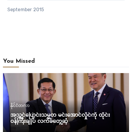
September 2015
You Missed
နိုင်ငံတကာ
အသွင်ပြောင်းသမ္မတ မင်းအောင်လှိုင်ကို ထိုင်း
ဝန်ကြီးချုပ် လက်ခံတွေ့ဆုံ