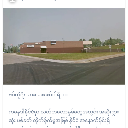
ဗစ်တိုရီးယား၊ ဖေဖော်ဝါရီ ၁၁
ကနေဒါနိုင်ငံမှာ လတ်တလောနှစ်တွေအတွင်း အဆိုးရွား
ဆုံး ပစ်ခတ် တိုက်ခိုက်မှုအဖြစ် နိုင်ငံ အနောက်ပိုင်းရှိ