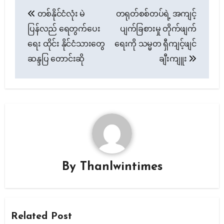
Post
တစ်နိုင်ငံလုံး မဲ
တရုတ်စစ်တပ်ရဲ့ အကျင့်
navigation
ပြန်လည် ရေတွက်ပေး
ပျက်ခြစားမှု တိုက်ဖျက်
ရေး ထိုင်း နိုင်ငံသားတွေ
ရေးကို သမ္မတ ရှီကျင့်ဖျင်
ဆန္ဒပြ တောင်းဆို
ချီးကျူး
By
Thanlwintimes
Related Post