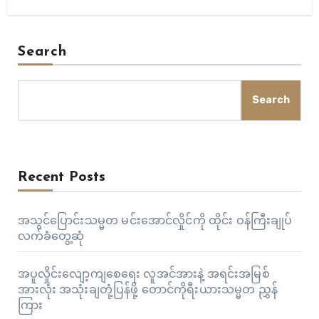
Search
Search
Recent Posts
အသွင်ပြောင်းသမ္မတ မင်းအောင်လှိုင်ကို ထိုင်း ဝန်ကြီးချုပ်
လက်ခံတွေ့ဆုံ
အပူလှိုင်းလျော့ကျစေရေး လူအင်အားနဲ့ အရင်းအမြစ်
အားလုံး အသုံးချတုံ့ပြန်ဖို့ တောင်ကိုရီးယားသမ္မတ ညွှန်
ကြား