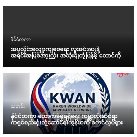
နိုင်ငံတကာ
အပူလှိုင်းလျော့ကျစေရေး လူအင်အားနဲ့
အရင်းအမြစ်အားလုံး အသုံးချတုံ့ပြန်ဖို့ တောင်ကိုရီး
ယားသမ္မတ ညွှန်ကြား
သတင်း
နိုင်ငံတကာ ထောက်ခံမှုရရှိရေး ကမ္ဘာလုံးဆိုင်ရာ
ကရင်စည်းရုံးလှုံ့ဆော်ရေးကွန်ယက် စတင်လှုပ်ရှား
မယ်