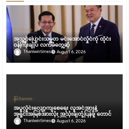
နိုင်ငံတကာ
အသွင်ပြောင်းသမ္မတ မင်းအောင်လှိုင်ကို ထိုင်း
ဝန်ကြီးချုပ် လက်ခံတွေ့ဆုံ
Thanlwintimes
August 6, 2026
နိုင်ငံတကာ
အပူလှိုင်းလျော့ကျစေရေး လူအင်အားနဲ့
အရင်းအမြစ်အားလုံး အသုံးချတုံ့ပြန်ဖို့ တောင်
ကိုရီးယားသမ္မတ ညွှန်ကြား
Thanlwintimes
August 6, 2026