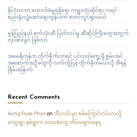
နိုင်ငံတကာ ထောက်ခံမှုရရှိရေး ကမ္ဘာလုံးဆိုင်ရာ ကရင်
စည်းရုံးလှုံ့ဆော်ရေးကွန်ယက် စတင်လှုပ်ရှားမယ်
မွန်ပြည်နယ် စက်သုံးဆီ ပြတ်လပ်မှု ဆီဆိုင်ကြီးတွေအတွက်
လုပ်စားခွင် ဖြစ်လာ
အမေရိကန်က တိုက်ခိုက်လာရင် ပင်လယ်ကွေ့ ရှိ စွမ်းအင်
အဆောက်အဦတွေကို လက်တုံ့ပြန် တိုက်ခိုက်မယ်လို့ အီရန်
ခြိမ်းခြောက်
Recent Comments
Aung Pyae Phyo
on
ဘီးလင်းမှာ စစ်ကြောင်းဝင်လာလို့
ကျေးရွာ နှစ်ရွာက ဒေသခံတွေ တိမ်းရှောင်နေရ