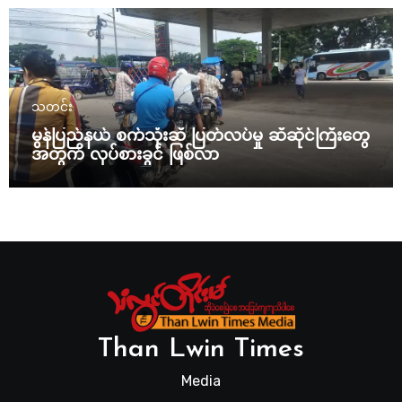
သတင်း
မွန်ပြည်နယ် စက်သုံးဆီ ပြတ်လပ်မှု ဆီဆိုင်ကြီးတွေ
အတွက် လုပ်စားခွင် ဖြစ်လာ
Than Lwin Times
Media