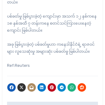
တယ်။
ပစ်ခတ်မှု ဖြစ်ပွားခဲ့တဲ့ ကျောင်းမှာ အသက် ၁၂ နှစ်ကနေ
၁၈ နှစ်အထိ ၇ တန်းကနေ စတင်သင်ကြားပေးနေတဲ့
ကျောင်း ဖြစ်ပါတယ်။
အခု ဖြစ်ပွားခဲ့တဲ့ ပစ်ခတ်မှုဟာ ကနေဒါနိုင်ငံရဲ့ ရာဇဝင်
များ လူသေဆုံးမှု အများဆုံး ပစ်ခတ်မှု ဖြစ်ပါတယ်။
Ref:Reuters