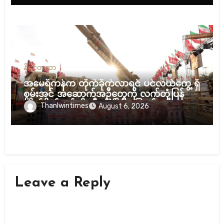
နိုင်ငံတကာ
အမေရိကန်က တိုက်ခိုက်လာရင် ပင်လယ်ကွေ့ ရှိ
စွမ်းအင် အဆောက်အဦတွေကို လက်တုံ့ပြန်
တိုက်ခိုက်မယ်လို့ အီရန် ခြိမ်းခြောက်
Thanlwintimes
August 6, 2026
Leave a Reply