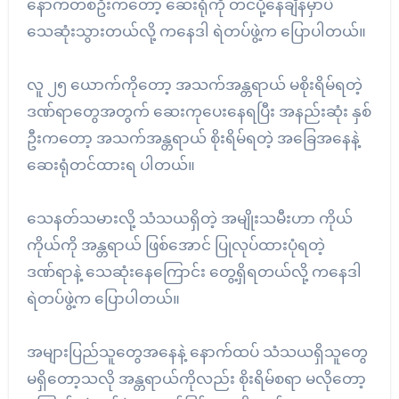
နောက်တစ်ဦးကတော့ ဆေးရုံကို တင်ပို့နေချိန်မှာပဲ
သေဆုံးသွားတယ်လို့ ကနေဒါ ရဲတပ်ဖွဲ့က ပြောပါတယ်။
လူ ၂၅ ယောက်ကိုတော့ အသက်အန္တရာယ် မစိုးရိမ်ရတဲ့
ဒဏ်ရာတွေအတွက် ဆေးကုပေးနေရပြီး အနည်းဆုံး နှစ်
ဦးကတော့ အသက်အန္တရာယ် စိုးရိမ်ရတဲ့ အခြေအနေနဲ့
ဆေးရုံတင်ထားရ ပါတယ်။
သေနတ်သမားလို့ သံသယရှိတဲ့ အမျိုးသမီးဟာ ကိုယ်
ကိုယ်ကို အန္တရာယ် ဖြစ်အောင် ပြုလုပ်ထားပုံရတဲ့
ဒဏ်ရာနဲ့ သေဆုံးနေကြောင်း တွေ့ရှိရတယ်လို့ ကနေဒါ
ရဲတပ်ဖွဲ့က ပြောပါတယ်။
အများပြည်သူတွေအနေနဲ့ နောက်ထပ် သံသယရှိသူတွေ
မရှိတော့သလို အန္တရာယ်ကိုလည်း စိုးရိမ်စရာ မလိုတော့