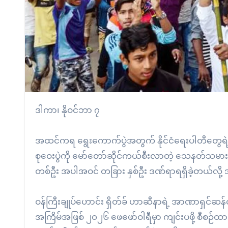
ဒါကာ၊ နိုဝင်ဘာ ၇
အထင်ကရ ရွေးကောက်ပွဲအတွက် နိုင်ငံရေးပါတီတွေရဲ့ မဲဆ
စုဝေးပွဲကို မော်တော်ဆိုင်ကယ်စီးလာတဲ့ သေနတ်သမားတွ
တစ်ဦး အပါအဝင် တခြား နှစ်ဦး ဒဏ်ရာရရှိခဲ့တယ်လို
ဝန်ကြီးချုပ်ဟောင်း ရှိတ်ခ် ဟာဆီနာရဲ့ အာဏာရှင်ဆန်တဲ့ အ
အကြိမ်အဖြစ် ၂၀၂၆ ဖေဖော်ဝါရီမှာ ကျင်းပဖို့ စီစဉ်ထား