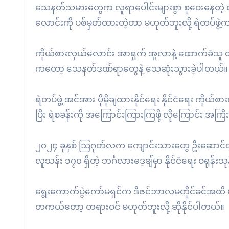
သေနတ်သမားတွေက လူရာပေါင်းများစွာ စုဝေးနေတဲ့ လူ
လောင်းကို ပစ်မှတ်ထားတဲ့တာ မဟုတ်ဘူးလို့ ရဲတပ်ဖွဲ
ကိုယ်စားလှယ်လောင်း အာရှက် အူလာနဲ့ ထောက်ခံသ
ကတော့ သေနတ်ဒဏ်ရာတွေနဲ့ သေဆုံးသွားခဲ့ပါတယ်။
ရဲတပ်ဖွဲ့ အင်အား ပိုမိုချထားနိုင်ရေး နိုင်ငံရေး ကို
ပြီး ရဲစခန်းကို အကြောင်းကြားကြဖို့ လိုကြောင်း
၂၀၂၄ ခုနှစ် သြဂုတ်လက ကျောင်းသားတွေ ဦးဆောင်တဲ့ အု
လူသန်း ၁၇၀ ရှိတဲ့ ဘင်္ဂလားဒေ့ချ်မှာ နိုင်ငံရေး ဝရုန်
ရွေးကောက်ပွဲကော်မရှင်က ဒီဇင်ဘာလမတိုင်ခင်အထိ
တကယ်တော့ တရားဝင် မဟုတ်ဘူးလို့ ဆိုနိုင်ပါတယ်။