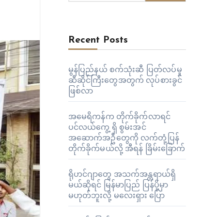
Recent Posts
မွန်ပြည်နယ် စက်သုံးဆီ ပြတ်လပ်မှု
ဆီဆိုင်ကြီးတွေအတွက် လုပ်စားခွင်
ဖြစ်လာ
အမေရိကန်က တိုက်ခိုက်လာရင်
ပင်လယ်ကွေ့ ရှိ စွမ်းအင်
အဆောက်အဦတွေကို လက်တုံ့ပြန်
တိုက်ခိုက်မယ်လို့ အီရန် ခြိမ်းခြောက်
ရိုဟင်ဂျာတွေ အသက်အန္တရာယ်ရှိ
မယ်ဆိုရင် မြန်မာပြည် ပြန်ပို့မှာ
မဟုတ်ဘူးလို့ မလေးရှား ပြော