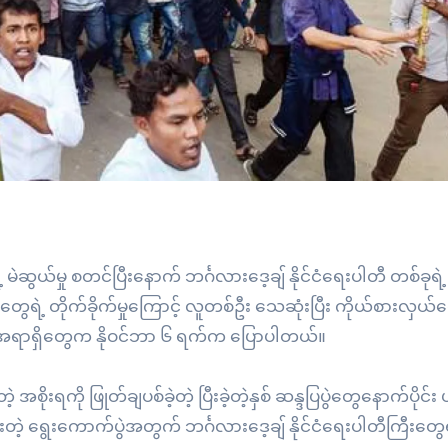
ွယ်မှု စတင်ပြီးနောက် ဘင်္ဂလားဒေ့ချ် နိုင်ငံရေးပါတီ တစ်ခုရဲ
ေရဲ့ တိုက်ခိုက်မှုကြောင့် လူတစ်ဦး သေဆုံးပြီး ကိုယ်စားလှယ်
့ အရာရှိတွေက နိုဝင်ဘာ ၆ ရက်က ပြောပါတယ်။
စိုးရကို ဖြုတ်ချပစ်ခဲ့တဲ့ ပြီးခဲ့တဲ့နှစ် ဆန္ဒပြပွဲတွေနောက်ပိုင်
တဲ့ ရွေးကောက်ပွဲအတွက် ဘင်္ဂလားဒေ့ချ် နိုင်ငံရေးပါတီကြီးတွေရဲ