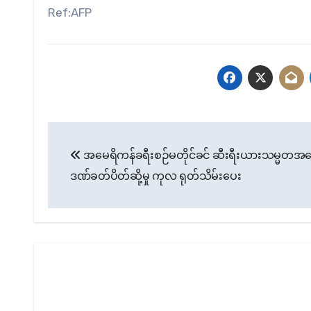
Ref:AFP
Post
အမေရိကန်ခရီးစဉ်မတိုင်ခင် ဆီးရီးယားသမ္မတအပ
navigation
ဒဏ်ခတ်ပိတ်ဆို့မှု ကုလ ရုတ်သိမ်းပေး