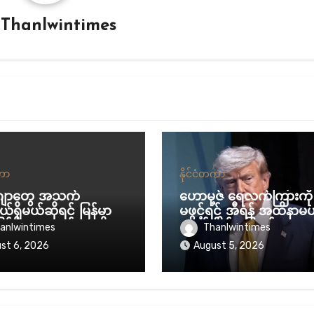
y
Thanlwintimes
တကာ
နိုင်ငံတကာ
်ဂျာတွေ အသက်
ဟောမု့ဇ် ရေလက်ကြားကို 
ယ်ရှိမယ်ဆိုရင် မြန်မာ
မဖွင့်ရင် အီရန် အထိနာမယ်
န်ပို့မှာ မဟုတ်ဘူးလို့ မ
ထရန့် ခြိမ်းခြောက်
anlwintimes
Thanlwintimes
ား ပြော
st 6, 2026
August 5, 2026