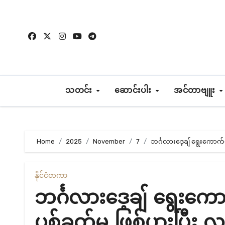
Skip
to
content
သတင်း
ဆောင်းပါး
အင်တာဗျူး
Home
2025
November
7
ဘင်္ဂလားဒေ့ချ် ရွေးကောက်ပွဲ
နိုင်ငံတကာ
ဘင်္ဂလားဒေ့ချ် ရွေးကောက
ပစ်ခတ်မှု ဖြစ်ပွားပြီး လူ