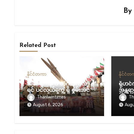
B
Related Post
နိုင်ငံတကာ
နိုင်ငံ
အမေရိကန်က တိုက်ခိုက်လာ
ရိုဟင
ရင် ပင်လယ်ကွေ့ ရှိ စွမ်းအင်
အန္တရာ
အဆောက်အဦတွေကို
ပြည် ပြ
Thanlwintimes
Th
လက်တုံ့ပြန် တိုက်ခိုက်မယ်လို့
လေးရှ
August 6, 2026
Augu
အီရန် ခြိမ်းခြောက်