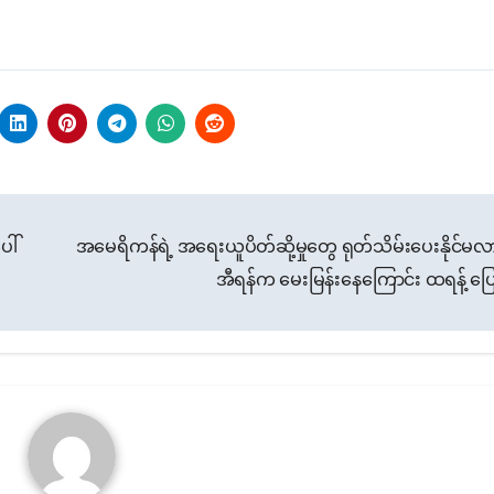
ေါ်
အမေရိကန်ရဲ့ အရေးယူပိတ်ဆို့မှုတွေ ရုတ်သိမ်းပေးနိုင်မလာ
အီရန်က မေးမြန်းနေကြောင်း ထရန့် ပြ