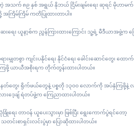
့ အသက် ၈၉ နှစ် အရွယ် နိုဘယ် ငြိမ်းချမ်းရေး ဆုရင် မိုဟာမက် 
ို့ အကြိမ်ကြိမ် ကတိပြုထားတာပါ။
စမ်းစစ်ဆေးရေး ယူနာ့စ်က ညွှန်ကြားထားကြောင်း သူ့ရဲ့ မီဒီယာအဖွဲ့က ပ
ိရှိ တရားမျှတစွာ ကျင်းပနိုင်ရေး နိုင်ငံရေး ခေါင်းဆောင်တွေ၊ ထော
ူကြဖို့ ယာယီအစိုးရက တိုက်တွန်းထားပါတယ်။
သေနတ်တွေ၊ ရိုက်ဖယ်တွေနဲ့ ပစ္စတို ၁၃၀၀ လောက်ကို အပ်နှံကြဖို့နဲ့ 
ဘင်္ဂလားဒေ့ချ် ရဲတပ်ဖွဲ့က ကြေညာထားပါတယ်။
လုံခြုံရေး တာဝန် ယူပေးသွားမှာ ဖြစ်ပြီး ရွေးကောက်ပွဲရင်တော့
န်က သတင်းစာရှင်းလင်းပွဲမှာ ပြောဆိုထားပါတယ်။