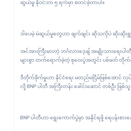
ဆွယ်မှု နိုဝင်ဘာ ၅ ရက်မှာ စတင်ခဲ့တာပါ။
ဒါပေမဲ့ မဲဆွယ်မှုတွေဟာ ချက်ချင်း ဆိုသလိုပဲ ဆိုးဆို
အင်အားကြီးမားတဲ့ ဘင်္ဂလားဒေ့ချ် အမျိုးသားရေးပါတီ
များစွာ တက်ရောက်ခဲ့တဲ့ စုဝေးပွဲအတွင်း ပစ်ခတ် တိုက်ခ
ဒီတိုက်ခိုက်မှုဟာ နိုင်ငံရေး မတည်မငြိမ်ဖြစ်အောင် လု
လို့ BNP ပါတီ အကြီးတန်း ခေါင်းဆောင် တစ်ဦး ဖြစ်သ
BNP ပါတီဟာ ရွေးကောက်ပွဲမှာ အနိုင်ရဖို့ ရေပန်း