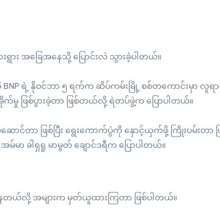
းရွားရွား အခြေအနေသို့ ပြောင်းလဲ သွားခဲ့ပါတယ်။
 BNP ရဲ့ နိုဝင်ဘာ ၅ ရက်က ဆိပ်ကမ်းမြို့ စစ်တကောင်းမှာ လူရာ
ိုက်မှု ဖြစ်ပွားခဲ့တာ ဖြစ်တယ်လို့ ရဲတပ်ဖွဲ့က ပြောပါတယ်။
ပ်ဆောင်တာ ဖြစ်ပြီး ရွေးကောက်ပွဲကို နှောင့်ယှက်ဖို့ ကြိုးပမ်းတာ
ူ အမ်မာ ခါရှရူ မာမွတ် ချောင်ဒရီက ပြောပါတယ်။
စားနေတယ်လို့ အများက မှတ်ယူထားကြတာ ဖြစ်ပါတယ်။