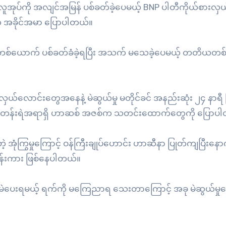
အုပ်ကို အလျင်အမြန် ပစ်ခတ်ခဲ့ပေမယ့် BNP ပါတီကိုယ်စားလှယ
့က အခိုင်အမာ ပြောပါတယ်။
ူ တစ်ယောက် ပစ်ခတ်ခံခဲ့ရပြီး အသက် မသေခဲ့ပေမယ့် တတိယတ
ယ်စားလှယ်လောင်းတွေအနေနဲ့ မဲဆွယ်မှု မတိုင်ခင် အနည်းဆုံး ၂၄ နာရီ
 အကြီးတန်းရဲအရာရှိ ဟာဆစ် အဇစ်က သတင်းထောက်တွေကို ပြောပ
ံကြွမှုကြောင့် ဝန်ကြီးချုပ်ဟောင်း ဟာဆီနာ ပြုတ်ကျပြီးနောက်
းသုန်းကား ဖြစ်နေပါတယ်။
 မဲပေးရမယ့် ရက်ကို မကြေညာရ သေးတာကြောင့် အခု မဲဆွယ်မှ