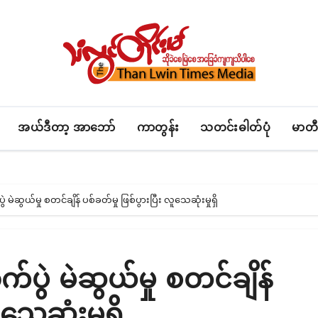
အယ်ဒီတာ့ အာဘော်
ကာတွန်း
သတင်းဓါတ်ပုံ
မာတီ
 မဲဆွယ်မှု စတင်ချိန် ပစ်ခတ်မှု ဖြစ်ပွားပြီး လူသေဆုံးမှုရှိ
်ပွဲ မဲဆွယ်မှု စတင်ချိန်
သေဆုံးမှုရှိ