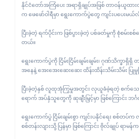
နိုင်ငံတော်အကြံပေး အရာရှိချုပ်အဖြစ် တာဝန်ယူထားတဲ
က ဖေဖော်ဝါရီမှာ ရွေးကောက်ပွဲတွေ ကျင်းပပေးမယ်လ
ပြီးခဲ့တဲ့ ရက်ပိုင်းက ဖြစ်ပွားခဲ့တဲ့ ပစ်ခတ်မှုကို စုံ
တယ်။
ရွေးကောက်ပွဲကို ငြိမ်းငြိမ်းချမ်းချမ်း၊ ဂုဏ်သိက္ခာရှ
အနေနဲ့ အေးအေးဆေးဆေး ထိန်းထိန်းသိမ်းသိမ်း ပြုမ
ပြီးခဲ့တဲ့နှစ် လူထုအုံကြွမှုအတွင်း လုယူခံခဲ့ရတဲ့ စက်
ရောက် အပ်နှံသူတွေကို ဆုချီးမြှင့်မှာ ဖြစ်ကြောင်း 
ရွေးကောက်ပွဲ ငြိမ်းချမ်းစွာ ကျင်းပနိုင်ရေး စစ်တပ်က 
စစ်တန်းလျားသို့ ပြန်မှာ ဖြစ်ကြောင်း ဗိုလ်ချုပ် ရာမ