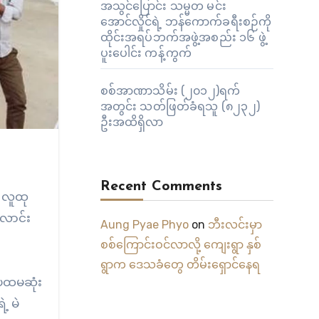
အသွင်ပြောင်း သမ္မတ မင်း
အောင်လှိုင်ရဲ့ ဘန်ကောက်ခရီးစဉ်ကို
ထိုင်းအရပ်ဘက်အဖွဲ့အစည်း ၁၆ ဖွဲ့
ပူးပေါင်း ကန့်ကွက်
စစ်အာဏာသိမ်း (၂၀၁၂)ရက်
အတွင်း သတ်ဖြတ်ခံရသူ (၈၂၃၂)
ဦးအထိရှိလာ
Recent Comments
့ လူထု
လောင်း
Aung Pyae Phyo
on
ဘီးလင်းမှာ
စစ်ကြောင်းဝင်လာလို့ ကျေးရွာ နှစ်
ရွာက ဒေသခံတွေ တိမ်းရှောင်နေရ
း ပထမဆုံး
့ မဲ