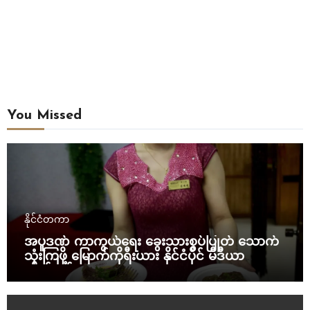
You Missed
နိုင်ငံတကာ
အပူဒဏ် ကာကွယ်ရေး ခွေးသားစွပ်ပြုတ် သောက်
သုံးကြဖို့ မြောက်ကိုရီးယား နိုင်ငံပိုင် မီဒီယာ
တိုက်တွန်း