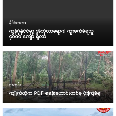
နိုင်ငံတကာ
ကွန်ဂိုနိုင်ငံမှာ အီဘိုလာရောဂါ ကူးစက်ခံရသူ
၄၀၀၀ ကျော် ရှိလာ
သတင်း
ကျိုက်ထိုက PDF စခန်းဟောင်းတစ်ခု ဗုံးကြဲခံရ