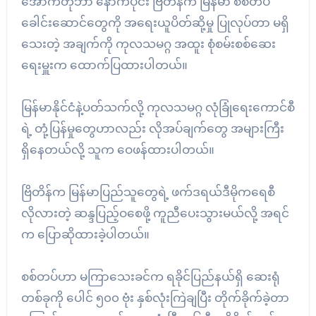
အောက်တိုဘာ နောက်ပိုင်း ဗြိတိန်က မြန်မာ စစ်တပ်
ခေါင်းဆောင်တွေကို အရေးယူပိတ်ဆို့မှု ပြုလုပ်တာ မရှိ
သေးတဲ့ အချက်ကို ကုလသမဂ္ဂ အထူး စုံစမ်းစစ်ဆေး
ရေးမှူးက ထောက်ပြထားပါတယ်။
မြန်မာနိုင်ငံနဲ့ပတ်သက်လို့ ကုလသမဂ္ဂ လုံခြုံရေးကောင်စီ
ရဲ့ တုံ့ပြန်မှုတွေဟာလည်း လိုအပ်ချက်တွေ အများကြီး
ရှိနေတယ်လို့ သူက ဝေဖန်ထားပါတယ်။
ဗြိတိန်က မြန်မာပြည်သူတွေရဲ့ ဖက်ဒရယ်ဒီမိုကရေစီ
လိုလားတဲ့ ဆန္ဒပြည့်ဝစေဖို့ ကူညီပေးသွားမယ်လို့ အရင်
က ပြောဆိုထားခဲ့ပါတယ်။
စစ်တပ်ဟာ မကြာသေးခင်က ရခိုင်ပြည်နယ်ရှိ ဆေးရုံ
တစ်ခုကို ပေါင် ၅၀၀ ဗုံး နှစ်လုံးကြဲချပြီး တိုက်ခိုက်ခဲ့တာ