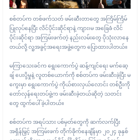
စစ်တပ်က တစ်ဖက်သတ် ဖမ်းဆီးတာတွေ အကြိမ်ကြိမ်
ပြုလုပ်နေပြီး လိင်ပိုင်းဆိုင်ရာနဲ့ ကျား၊မ အခြေခံ လိင်
ပိုင်းဆိုင်ရာ အကြမ်းဖက်တဲ့ နည်းလမ်းတွေ ပိုသုံးလာနေ
တယ်လို့ လူ့အခွင့်အရေးအဖွဲ့တွေက ပြောထားပါတယ်။
မကြာသေးခင်က ရွေးကောက်ပွဲ ဆန့်ကျင်ရေး မက်ဆေ့
ချ် ပေးပို့မှုနဲ့ လူတစ်ယောက်ကို စစ်တပ်က ဖမ်းဆီးခဲ့ပြီး မ
ကွေးမှာ ရွေးကောက်ပွဲ ကိုယ်စားလှယ်လောင်း တစ်ဦးကို
တော်လှန်ရေးတပ်ဖွဲ့က ဖမ်းဆီးခဲ့တယ်ဆိုတဲ့ သတင်း
တွေ ထွက်ပေါ်ခဲ့ပါတယ်။
စစ်တပ်က အရပ်သား ပစ်မှတ်တွေကို ဆက်လက်ပြီး
အရှိန်မြှင့် အကြမ်းဖက် တိုက်ခိုက်နေချိန်မှာ ၂၀၂၄ ခုနှစ်