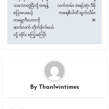
navigation
သဘောတူပြီလို့ ထရန့်
သက်တမ်း အရင့်ဆုံး ဒီမို
ပြောပေမယ့်
ကရေစီပါတီ ဖျက်သိမ်း
ကမ္ဘောဒီးယားကို
ဆက်လက် တိုက်ခိုက်မယ်
လို့ ထိုင်း ကြွေးကြော်
By
Thanlwintimes