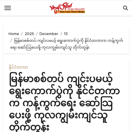
Skip
to
content
Home
2025
December
13
မြန်မာစစ်တပ် ကျင်းပမယ့် ရွေးကောက်ပွဲကို နိုင်ငံတကာက ကန့်ကွက်
ရေး ဆော်သြပေးဖို့ ကုလကျွမ်းကျင်သူ တိုက်တွန်း
နိုင်ငံတကာ
မြန်မာစစ်တပ် ကျင်းပမယ့်
ရွေးကောက်ပွဲကို နိုင်ငံတကာ
က ကန့်ကွက်ရေး ဆော်သြ
ပေးဖို့ ကုလကျွမ်းကျင်သူ
တိုက်တွန်း