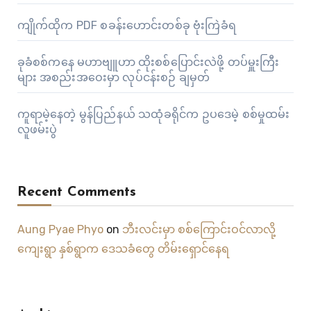
ကျိုက်ထိုက PDF စခန်းဟောင်းတစ်ခု ဗုံးကြဲခံရ
ခုခံစစ်ကနေ မဟာဗျူဟာ ထိုးစစ်ပြောင်းလဲဖို့ တပ်မှူးကြီး
များ အစည်းအဝေးမှာ လုပ်ငန်းစဉ် ချမှတ်
ကူရာမဲ့နေတဲ့ မွန်ပြည်နယ် သထုံခရိုင်က ဥပဒေမဲ့ စစ်မှုထမ်း
လူဖမ်းပွဲ
Recent Comments
Aung Pyae Phyo
on
ဘီးလင်းမှာ စစ်ကြောင်းဝင်လာလို့
ကျေးရွာ နှစ်ရွာက ဒေသခံတွေ တိမ်းရှောင်နေရ