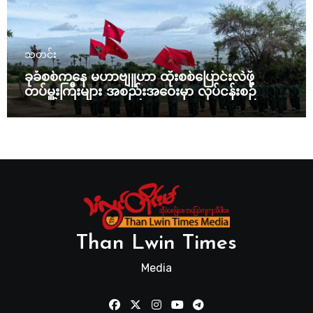
သတင်း
ခုခံစစ်ကနေ မဟာဗျူဟာ ထိုးစစ်ပြောင်းလဲဖို့
တပ်မှူးကြီးများ အစည်းအဝေးမှာ လုပ်ငန်းစဉ်
ချမှတ်
Than Lwin Times
Media