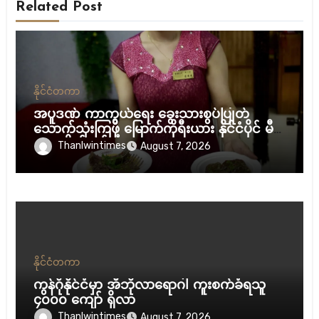
Related Post
နိုင်ငံတကာ
အပူဒဏ် ကာကွယ်ရေး ခွေးသားစွပ်ပြုတ်
သောက်သုံးကြဖို့ မြောက်ကိုရီးယား နိုင်ငံပိုင် မီဒီ
ယာ တိုက်တွန်း
Thanlwintimes
August 7, 2026
နိုင်ငံတကာ
ကွန်ဂိုနိုင်ငံမှာ အီဘိုလာရောဂါ ကူးစက်ခံရသူ
၄၀၀၀ ကျော် ရှိလာ
Thanlwintimes
August 7, 2026