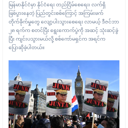
မြန်မာနိုင်ငံမှာ နိုင်ငံရေး တည်ငြိမ်စေရေး၊ လက်ရှိ
ဖြစ်ပွားနေတဲ့ ပြည်တွင်းစစ်ကြောင့် အကြမ်းဖက်
တိုက်ခိုက်မှုတွေ လျော့ပါးသွားစေရေး လာမယ့် ဒီဇင်ဘာ
၂၈ ရက်က စတင်ပြီး ရွေးကောက်ပွဲကို အဆင့် သုံးဆင့်ခွဲ
ပြီး ကျင်းပသွားမယ်လို့ စစ်ကော်မရှင်က အရင်က
ပြောဆိုခဲ့ပါတယ်။