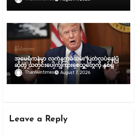
နိုင်ငံတကာ
အမေရိကန်မှာ လက်နက်ခဲယမ်း ပြတ်လပ်နေပြီ
ဆိုတဲ့ သတင်းပေါက်ကြားစေသူတွေကို နှစ်ရှည်
ထောင်ဒဏ်ချမယ်လို့ ထရန့် ပြော
Thanlwintimes
August 7, 2026
Leave a Reply