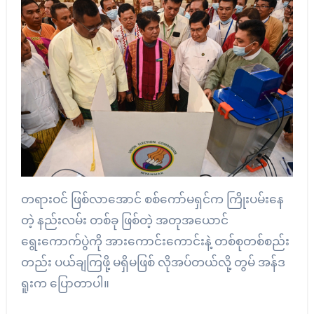
တရားဝင် ဖြစ်လာအောင် စစ်ကော်မရှင်က ကြိုးပမ်းနေ
တဲ့ နည်းလမ်း တစ်ခု ဖြစ်တဲ့ အတုအယောင်
ရွေးကောက်ပွဲကို အားကောင်းကောင်းနဲ့ တစ်စုတစ်စည်း
တည်း ပယ်ချကြဖို့ မရှိမဖြစ် လိုအပ်တယ်လို့ တွမ် အန်ဒ
ရူးက ပြောတာပါ။