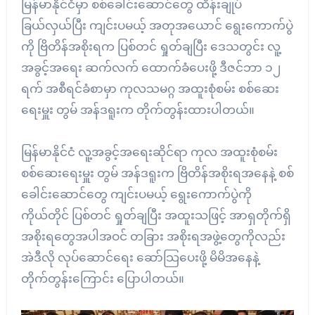
မြန်မာနိုင်ငံမှာ စစ်ခေါင်းဆောင်တွေ ထိန်းချုပ်
ခြယ်လှယ်ပြီး ကျင်းပမယ့် အတုအယောင် ရွေးကောက်ပွဲ
ကို ဗြိတိန်အစိုးရက ပြစ်တင် ရှုတ်ချပြီး ဒေသတွင်း လူ့
အခွင့်အရေး ဆက်လက် ထောက်ခံပေးဖို့ ဒီဇင်ဘာ ၁၂
ရက် အစီရင်ခံစာမှာ ကုလသမဂ္ဂ အထူးစုံစမ်း စစ်ဆေး
ရေးမှူး တွမ် အန်ဒရူးက တိုက်တွန်းထားပါတယ်။
မြန်မာနိုင်ငံ လူ့အခွင့်အရေးဆိုင်ရာ ကုလ အထူးစုံစမ်း
စစ်ဆေးရေးမှူး တွမ် အန်ဒရူးက ဗြိတိန်အစိုးရအနေနဲ့ စစ်
ခေါင်းဆောင်တွေ ကျင်းပမယ့် ရွေးကောက်ပွဲကို
ကိုယ်တိုင် ပြစ်တင် ရှုတ်ချပြီး အထူးသဖြင့် အာရှတိုက်ရှိ
အစိုးရတွေအပါအဝင် တခြား အစိုးရအဖွဲ့တွေကိုလည်း
အဲဒီလို လုပ်ဆောင်ရေး ဆော်သြပေးဖို့ မိမိအနေနဲ့
တိုက်တွန်းကြောင်း ပြောပါတယ်။