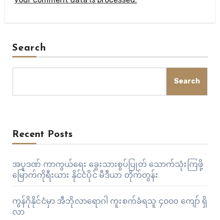
Search
Search
Recent Posts
အပူဒဏ် ကာကွယ်ရေး ခွေးသားစွပ်ပြုတ် သောက်သုံးကြဖို့
မြောက်ကိုရီးယား နိုင်ငံပိုင် မီဒီယာ တိုက်တွန်း
ကွန်ဂိုနိုင်ငံမှာ အီဘိုလာရောဂါ ကူးစက်ခံရသူ ၄၀၀၀ ကျော် ရှိ
လာ