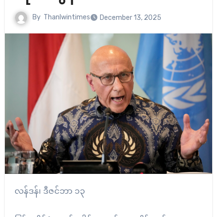
By
Thanlwintimes
December 13, 2025
လန်ဒန်၊ ဒီဇင်ဘာ ၁၃