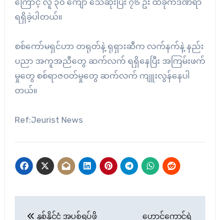
ကြောင့် လူ ၃၀ ကျော် သေဆုံးပြီး ၇၆ ဦး ထိခိုက်ဒဏ်ရာ
ရရှိခဲ့ပါတယ်။
စစ်ကော်မရှင်ဟာ တရုတ်နဲ့ ရုရှားဆီက လက်နက်နဲ့ နည်း
ပညာ အကူအညီတွေ ဆက်လက် ရရှိနေပြီး အကြမ်းဖက်
မှုတွေ စစ်ရာဇဝတ်မှုတွေ ဆက်လက် ကျူးလွန်နေပါ
တယ်။
Ref:Jeurist News
Post
နှစ်နိုင်ငံ အပစ်ရပ်ဖို့
ဟောင်ကောင်ရဲ့