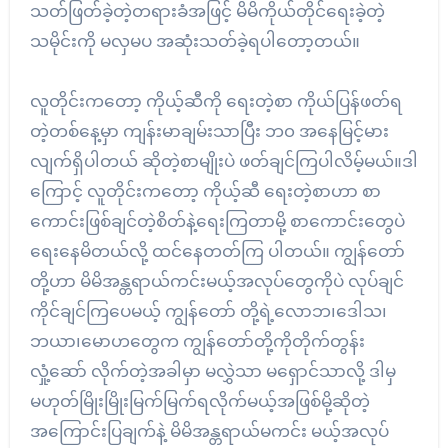
သတ်ဖြတ်ခဲ့တဲ့တရားခံအဖြင့် မိမိကိုယ်တိုင်ရေးခဲ့တဲ့
သမိုင်းကို မလှမပ အဆုံးသတ်ခဲ့ရပါတော့တယ်။
လူတိုင်းကတော့ ကိုယ့်ဆီကို ရေးတဲ့စာ ကိုယ်ပြန်ဖတ်ရ
တဲ့တစ်နေ့မှာ ကျန်းမာချမ်းသာပြီး ဘ၀ အနေမြင့်မား
လျက်ရှိပါတယ် ဆိုတဲ့စာမျိုးပဲ ဖတ်ချင်ကြပါလိမ့်မယ်။ဒါ
ကြောင့် လူတိုင်းကတော့ ကိုယ့်ဆီ ရေးတဲ့စာဟာ စာ
ကောင်းဖြစ်ချင်တဲ့စိတ်နဲ့ရေးကြတာမို့ စာကောင်းတွေပဲ
ရေးနေမိတယ်လို့ ထင်နေတတ်ကြ ပါတယ်။ ကျွန်တော်
တို့ဟာ မိမိအန္တရာယ်ကင်းမယ့်အလုပ်တွေကိုပဲ လုပ်ချင်
ကိုင်ချင်ကြပေမယ့် ကျွန်တော် တို့ရဲ့လောဘ၊ဒေါသ၊
ဘယာ၊မောဟတွေက ကျွန်တော်တို့ကိုတိုက်တွန်း
လှုံ့ဆော် လိုက်တဲ့အခါမှာ မလွှဲသာ မရှောင်သာလို့ ဒါမှ
မဟုတ်မြိုးမြိုးမြက်မြက်ရလိုက်မယ့်အဖြစ်မို့ဆိုတဲ့
အကြောင်းပြချက်နဲ့ မိမိအန္တရာယ်မကင်း မယ့်အလုပ်