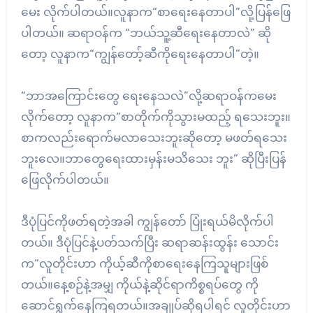
မေး လိုက်ပါတယ်။လူနာက“စာရေးနေတာပါ”လို့ပြန်ဖြေ
ပါတယ်။ ဆရာဝန်က “ဘယ်သူ့ဆီရေးနေတာလဲ” ဆို
တော့ လူနာက“ကျွန်တော့်ဆီကိုရေးနေတာပါ”တဲ့။
“ဘာအကြောင်းတွေ ရေးနေသလဲ”လို့ဆရာဝန်ကမေး
လိုက်တော့ လူနာက“စာတိုက်ကိုသွားမထည့် ရသေးဘူး။
စာကလည်းရောက်မလာသေးဘူးဆိုတော့ မဖတ်ရသေး
ဘူးလေ။ဘာတွေရေးထားမှန်းမသိသေး ဘူး” ဆိုပြီးပြန်
ဖြေလိုက်ပါတယ်။
ဒီပုံပြင်ကိုဖတ်ရတဲ့အခါ ကျွန်တော် ပြုံးရယ်မိလိုက်ပါ
တယ်။ ဒီပုံပြင်နဲ့ပတ်သက်ပြီး ဆရာဆန်းထွန်း သောင်း
က“လူတိုင်းဟာ ကိုယ့်ဆီကိုစာရေးနေကြသူများဖြစ်
တယ်။နေ့စဉ်နဲ့အမျှ ကိုယ်နဲ့ဆိုင်ရာကိစ္စရပ်တွေ ကို
ဆောင်ရွက်နေကြရတယ်။အချုပ်ဆိုရပါရင် လူတိုင်းဟာ