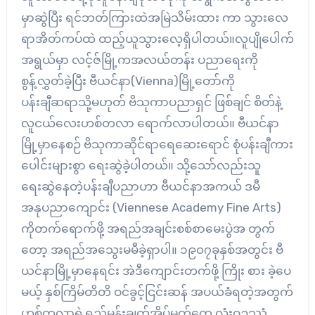
မှာဆွဲပြီး ရင်ဘတ်ကြားထဲအမြဲသိမ်းထား ကာ သွားလေ
ရာအိတ်ကပ်ထဲ ထည့်ယူသွားလေ့ရှိပါတယ်။လူပျိုပေါက်
အရွယ်မှာ လင့်ဇ်မြို့ကအလယ်တန်း ပညာရေးကို
စွန့်လွှတ်ခဲ့ပြီး ဗီယင်နာ(Vienna)မြို့တော်ကို
ပန်းချီဆရာသို့မဟုတ် ဗိသုကာပညာရှင် ဖြစ်ချင် စိတ်နဲ့
လူငယ်လေးဟစ်တလာ ရောက်လာပါတယ်။ ဗီယင်နာ
မြို့မှာနေစဉ် ဗိသုကာဆိုင်ရာရေဆေးရောင် စုံပန်းချီကား
ပေါင်းများစွာ ရေးဆွဲခဲ့ပါတယ်။ သို့သော်လည်းသူ
ရေးဆွဲနေတဲ့ပန်းချီပညာဟာ ဗီယင်နာအကယ် ဒမီ
အနုပညာကျောင်း (Viennese Academy Fine Arts)
ကိုတက်ရောက်ဖို့ အရည်အချင်းစစ်စာမေးပွဲအ တွက်
တော့ အရည်အသွေးမမီခဲ့ရှာပါ။ ၁၉၀၇ခုနှစ်အတွင်း ဗီ
ယင်နာမြို့မှာနေရင်း အဲဒီကျောင်းတက်ဖို့ ကြိုး စား ခဲ့ပေ
မယ့် နှစ်ကြိမ်တိတိ ဝင်ခွင့်ငြင်းဆန် အပယ်ခံရတဲ့အတွက်
ဟစ်တလာရဲ့ရည်မှန်းချက်အိပ်မက်တွေ လုံးဝဥဿုံ