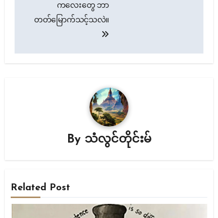
ကလေးတွေ ဘာ
တတ်မြောက်သင့်သလဲ။
By
သံလွင်တိုင်းမ်
Related Post