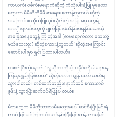
ကာယကံ၊ ဝစီကံ၊မနောကံဆိုတဲ့ ကံသုံးပါးနဲ့ပြု မူနေတာ
တွေဟာ မိမိဆီကိုမိမိ စာရေးနေတာနဲ့တူတယ် ဆိုတဲ့
အကြောင်း။ ကိုယ်ပြုလုပ်လိုက်တဲ့ အပြုအမူ တွေရဲ့
အကျိုးရလဒ်တွေကို ချက်ခြင်းမသိနိုင်၊မရနိုင်သေးတဲ့
အခြေအနေတွေနဲ့ကြုံတဲ့အခါ (စာမရောက်လား သေးလို့
မသိသေးဘူး) ဆိုတဲ့စကားနဲ့တူတယ်”ဆိုတဲ့အကြောင်း
ဆောင်းပါးမှာ ရှင်းပြထားပါတယ်။
စာဖတ်ပြီးတဲ့နောက် “လူဆိုတာကိုယ့်သမိုင်းကိုယ်ရေးနေ
ကြသူချည်းဖြစ်တယ်” ဆိုတဲ့စကား ကျွန် တော် သတိရ
သွားပါတယ်။ တစ်ဆက်တည်းနောက်ထပ် စကားတစ်
ခွန်းနဲ့ သွားပြီးဆက်စပ်မိပြန်ပါတယ်။
မိဘတွေက မိမိတို့သားသမီးတွေအပေါ် ဆင်စီးပြီးမြင်းရံ
တာပဲ မြင်ချင်ကြတယ်။ဆင်နင်းပြီးမြင်းကန် တာမမြင်