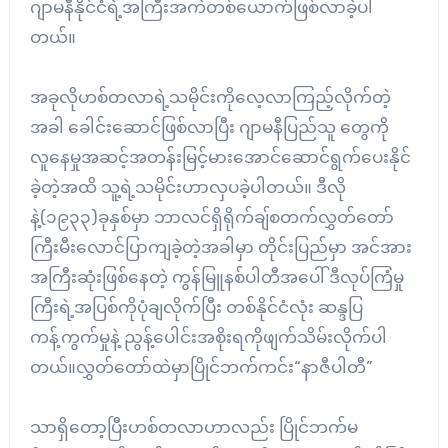
ဂျာမနီနိုင်ငံရဲ့အကြီးအကဲတစ်ယောက်ဖြစ်လာခဲ့ပါ
တယ်။
အခုလိုဟစ်တလာရဲ့သမိုင်းကိုလေ့လာကြည့်လိုက်တဲ့
အခါ ခေါင်းဆောင်ဖြစ်လာပြီး ဂျာမနီပြည်သူ တွေကို
လူနေမှုအဆင့်အတန်းမြင့်မားအောင်ဆောင်ရွက်ပေးနိုင်
ခဲ့တဲ့အထိ သူ့ရဲ့သမိုင်းဟာလှပခဲ့ပါတယ်။ ဒီလို
နဲ့(၁၉၃၃)ခုနှစ်မှာ ဘာလင်ရှိရိုက်ချ်စတက်လွှတ်တော်
ကြီးမီးလောင်ပြာကျခဲ့တဲ့အခါမှာ တိုင်းပြည်မှာ အင်အား
အကြီးဆုံးဖြစ်နေတဲ့ ကွန်မြူနစ်ပါတီအပေါ် ဒီလုပ်ကြံမှု
ကြီးရဲ့အပြစ်ကိုပုံချလိုက်ပြီး တစ်နိုင်ငံလုံး ဆန္ဒပြ
ကန့်ကွက်မှုနဲ့ ညွန့်ပေါင်းအစိုးရကိုဖျက်သိမ်းလိုက်ပါ
တယ်။လွှတ်တော်ထဲမှာပြိုင်ဘက်ကင်း“နာဇီပါတီ”
သာရှိတော့ပြီးဟစ်တလာဟာလည်း ပြိုင်ဘက်မ