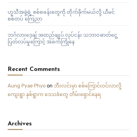
ဟူသီအဖွဲ့ရဲ့ စစ်စခန်းတွေကို တိုက်ခိုက်မယ်လို့ ယီမင်
စစ်တပ် ကြေညာ
ဘင်္ဂလားဒေ့ချ် အထည်ချုပ် လုပ်ငန်း သဘာဝဓာတ်ငွေ့
ပြတ်လပ်မှုကြောင့် အခက်ကြုံနေ
Recent Comments
Aung Pyae Phyo
on
ဘီးလင်းမှာ စစ်ကြောင်းဝင်လာလို့
ကျေးရွာ နှစ်ရွာက ဒေသခံတွေ တိမ်းရှောင်နေရ
Archives