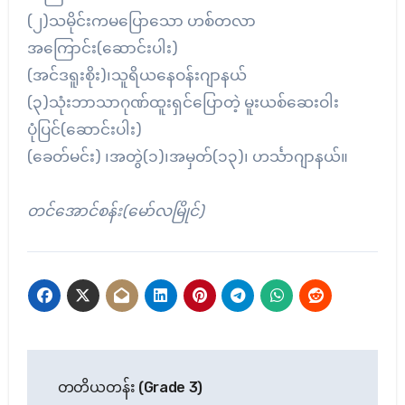
(၂)သမိုင်းကမပြောသော ဟစ်တလာ
အကြောင်း(ဆောင်းပါး)
(အင်ဒရူးစိုး)၊သူရိယနေဝန်းဂျာနယ်
(၃)သုံးဘာသာဂုဏ်ထူးရှင်ပြောတဲ့ မူးယစ်ဆေးဝါး
ပုံပြင်(ဆောင်းပါး)
(ခေတ်မင်း) ၊အတွဲ(၁)၊အမှတ်(၁၃)၊ ဟင်္သာဂျာနယ်။
တင်အောင်စန်း(မော်လမြိုင်)
Post
တတိယတန်း (Grade 3)
navigation