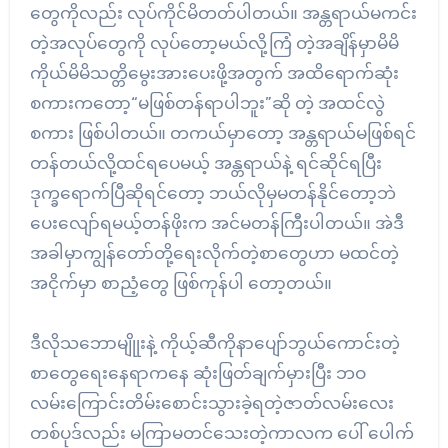
တွေကိုလည်း လုပ်ကိုင်မိတတ်ပါတယ်။ အန္တရာယ်မကင်း
တဲ့အလုပ်တွေကို လုပ်တော့မယ်လို့ကြံ တဲ့အချိန်မှာမိမိ
ကိုယ်မိမိသတ္တိမွေးအားပေးဖို့အတွက် အထိရောက်ဆုံး
စကားကတော့“မဖြစ်တန်ရာပါဘူး”ဆို တဲ့ အထင်လွဲ
စကား ဖြစ်ပါတယ်။ တကယ်မှာတော့ အန္တရာယ်မဖြစ်ရင်
တန်တယ်လို့ထင်ရပေမယ့် အန္တရာယ်နဲ့ ရင်ဆိုင်ရပြီး
ဒုက္ခရောက်ပြီဆိုရင်တော့ ဘယ်လိုမှမတန်နိုင်တော့ဘဲ
ပေးလျော်ရမယ့်တန်ဖိုးက အင်မတန်ကြီးပါတယ်။ အဲဒီ
အခါမှာကျွန်တော်တို့ရေးလိုက်တဲ့စာတွေဟာ မထင်တဲ့
အငိုက်မှာ စာညံ့တွေ ဖြစ်ကုန်ပါ တော့တယ်။
ဒီလိုသဘောမျိုုးနဲ့ ကိုယ့်ဆီကိုနာပျော်ဘွယ်ကောင်းတဲ့
စာတွေရေးနေရာကနေ ဆုံးဖြတ်ချက်မှားပြီး ဘဝ
လမ်းကြောင်းတိမ်းစောင်းသွားခဲ့ရတဲ့ဇာတ်လမ်းလေး
တစ်ပုဒ်လည်း မကြာမတင်သေးတဲ့ကာလက ပေါ် ပေါက်