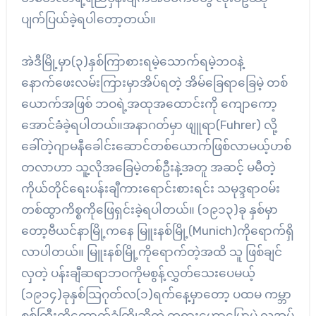
ပျက်ပြယ်ခဲ့ရပါတော့တယ်။
အဲဒီမြို့မှာ(၃)နှစ်ကြာစားရမဲ့သောက်ရမဲ့ဘဝနဲ့
နောက်ဖေးလမ်းကြားမှာအိပ်ရတဲ့ အိမ်ခြေရာခြေမဲ့ တစ်
ယောက်အဖြစ် ဘဝရဲ့အထုအထောင်းကို ကျောကော့
အောင်ခံခဲ့ရပါတယ်။အနာဂတ်မှာ ဖျူရာ(Fuhrer) လို့
ခေါ်တဲ့ဂျာမနီခေါင်းဆောင်တစ်ယောက်ဖြစ်လာမယ့်ဟစ်
တလာဟာ သူ့လိုအခြေမဲ့တစ်ဦးနဲ့အတူ အဆင့် မမီတဲ့
ကိုယ်တိုင်ရေးပန်းချီကားရောင်းစားရင်း သမုဒ္ဒရာဝမ်း
တစ်ထွာကိစ္စကိုဖြေရှင်းခဲ့ရပါတယ်။ (၁၉၁၃)ခု နှစ်မှာ
တော့ဗီယင်နာမြို့ကနေ မြူးနစ်မြို့(Munich)ကိုရောက်ရှိ
လာပါတယ်။ မြူးနစ်မြို့ကိုရောက်တဲ့အထိ သူ ဖြစ်ချင်
လှတဲ့ ပန်းချီဆရာဘဝကိုမစွန့်လွှတ်သေးပေမယ့်
(၁၉၁၄)ခုနှစ်သြဂုတ်လ(၁)ရက်နေ့မှာတော့ ပထမ ကမ္ဘာ
စစ်ကြီးကိုထောက်ခံကြိုဆိုတဲ့ တရားဟောပြောပွဲ လူအုပ်