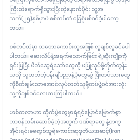
ကြီးထဲရောက်ရှိသွားပြီးတဲ့နောက်ပိုင်း သူ့အ
သက်(၂၅)နှစ်မှာပဲ စစ်တပ်ထဲ ခြေစုံပစ်ဝင်ခဲ့ပါတော့
တယ်။
စစ်တပ်ထဲမှာ သဘောကောင်းသူအဖြစ် လူချစ်လူခင်ပေါ
ပါတယ်။ ဆေးလိပ်နဲ့အရက်သောက်ခြင်း ရဲ့ဆိုးကျိုးကို
ရှင်းပြပြီး မိတ်ဆွေရဲဘော်တွေကို မပြုလုပ်ဖို့တိုက်တွန်း
သလို သူတတ်တဲ့ပန်းချီပညာနဲ့ပုံတွေဆွဲ ပြီးတပ်သားတွေ
ကိုစိတ်ချမ်းသာအောင်လုပ်တတ်သူမို့တပ်ဖွဲ့ဝင်အားလုံး
သူ့ကိုချစ်ခင်လေးစားကြပါတယ်။
ဟစ်တလာဟာ တိုက်ပွဲတွေမှာရဲရင့်ပြောင်မြောက်စွာ
တာဝန်ထမ်းဆောင်ခဲ့တဲ့အတွက် ဒဏ်ရာတွေ နဲ့တကွ
အိုင်းရင်းခရော့စ်သူရဲကောင်းဆုဒုတိယအဆင့်(Iron