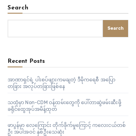
Search
Search
Recent Posts
အာဏာရှင်ရဲ့ ပါးစပ်ဖျားကမချတဲ့ ဒီမိုကရေစီ အပြော
တခြား အလုပ်တခြားဖြစ်နေ
သထုံမှာ Non-CDM ဝန်ထမ်းတွေကို ပေါ်တာဆွဲဖမ်းဆီးဖို့
ခရိုင်ထွေအုပ်အမိန့်ထုတ်
ဖာပွန်မှာ လေကြောင်း တိုက်ခိုက်မှုကြောင့် ကလေးငယ်တစ်
ဦး အပါအဝင် နှစ်ဦးသေဆုံး