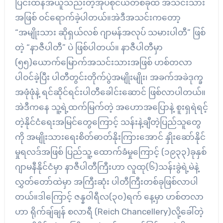
ပြင်းထန်အယူသည်းတဲ့အုပ်စုငယ်တစ်ခုထဲ အသင်းသား
အဖြစ် ဝင်ရောက်ခဲ့ပါတယ်။အဲဒီအသင်းကတော့
“အမျိုးသား ဆိုရှယ်လစ် ဂျာမန်အလုပ် သမားပါတီ” ဖြစ်
တဲ့ “နာဇီပါတီ” ပဲ ဖြစ်ပါတယ်။ နာဇီပါတီမှာ
(၅၅)ယောက်မြောက်အသင်းသားအဖြစ် ဟစ်တလာ
ပါဝင်ခဲ့ပြီး ပါတီတွင်းတိုက်ပွဲအမျိုးမျိုး၊ အခက်အခဲဒုက္ခ
အဖုံဖုံနဲ့ ရင်ဆိုင်ရင်းပါတီခေါင်းဆောင် ဖြစ်လာပါတယ်။
အဲဒီကနေ သူ့ရဲ့ထက်မြက်တဲ့ အဟောအပြောနဲ့ စူးရှရဲရင့်
တဲ့နိုင်ငံရေးအမြင်တွေကြောင့် သန်းနဲ့ချီတဲ့ပြည်သူတွေ
ကို အမျိုးသားရေးစိတ်ဓာတ်နိုးကြားအောင် နှိုးဆော်နိုင်
မှုရလဒ်အဖြစ် ပြည်သူ့ ထောက်ခံမှုကြောင့် (၁၉၃၃)ခုနှစ်
ဂျာမနီနိုင်ငံမှာ နာဇီပါတီကြီးဟာ လူထု(၆)သန်းခွဲရဲ့မဲနဲ့
လွှတ်တော်ထဲမှာ အကြီးဆုံး ပါတီကြီးတစ်ခုဖြစ်လာပါ
တယ်။ဒါကြောင့် ဇန္နဝါရီလ(၃၀)ရက် နေ့မှာ ဟစ်တလာ
ဟာ ရိုက်ချ်ချန် စလာရီ (Reich Chancellery)လို့ခေါ်တဲ့