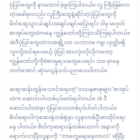
ပုံပြင်တွေကို နားထောင်ခဲ့ဖူးကြပါတယ်။ လူ ကြီးဖြစ်လာ
တဲ့အခါမှာလည်း လူကြီးတွေနဲ့ဆိုင်တဲ့ပုံပြင်တွေကို
မိတ်ဆွေသူငယ်ချင်းအချင်းချင်းပြောရင်း ဒါမှ မဟုတ်
စာအုပ်တွေထဲကနေ ကျွန်တော်တို့ကြားသိကြရပါတယ်။
အဲဒီပုံပြင်တွေထဲကအချို့ဟာ သဘာဝမ ကျ၊ ယုတ္တိမရှိ
ဘူးလို့ထင်ရပေမယ့် ပုံပြင်အားလုံးလိုလိုကတော့
ကျွန်တော်တို့ကိုခံစားမှုရသတွေပေးရင်း ဘ၀ မှာနေ
တတ်အောင် ဆုံးမသွန်သင်ပညာပေးပါတယ်။
ဆရာဆန်းထွန်းသောင်းရေးတဲ့“ဒဿနစာစုများ”စာအုပ်
ထဲက ဆောင်းပါးတစ်ပုဒ်ဖတ်ရပါတယ်။ အဲ ဒီ
ဆောင်းပါးထဲမှာ ပုံပြင်လေးတစ်ပုဒ်ပါဝင်ပါတယ်။
စိတ်ရောဂါကုဆေးရုံတစ်ရုံမှာ လူနာတစ်ဦးစာထိုင်ရေး
နေ ပါတယ်။ စိတ်ကုဆရာဝန်တစ်ယောက် အနားကို
ရောက်လာပြီးလူနာကို “ဘာတွေရေးနေတာလဲ” ဆိုပြီး