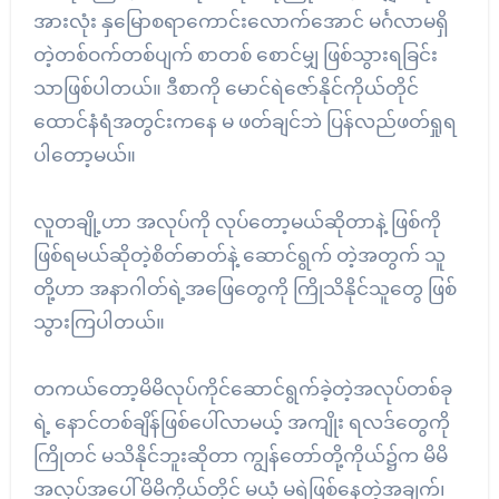
အားလုံး နှမြောစရာကောင်းလောက်အောင် မင်္ဂလာမရှိ
တဲ့တစ်ဝက်တစ်ပျက် စာတစ် စောင်မျှ ဖြစ်သွားရခြင်း
သာဖြစ်ပါတယ်။ ဒီစာကို မောင်ရဲဇော်နိုင်ကိုယ်တိုင်
ထောင်နံရံအတွင်းကနေ မ ဖတ်ချင်ဘဲ ပြန်လည်ဖတ်ရှုရ
ပါတော့မယ်။
လူတချို့ဟာ အလုပ်ကို လုပ်တော့မယ်ဆိုတာနဲ့ ဖြစ်ကို
ဖြစ်ရမယ်ဆိုတဲ့စိတ်ဓာတ်နဲ့ ဆောင်ရွက် တဲ့အတွက် သူ
တို့ဟာ အနာဂါတ်ရဲ့အဖြေတွေကို ကြိုသိနိုင်သူတွေ ဖြစ်
သွားကြပါတယ်။
တကယ်တော့မိမိလုပ်ကိုင်ဆောင်ရွက်ခဲ့တဲ့အလုပ်တစ်ခု
ရဲ့ နောင်တစ်ချိန်ဖြစ်ပေါ်လာမယ့် အကျိုး ရလဒ်တွေကို
ကြိုတင် မသိနိုင်ဘူးဆိုတာ ကျွန်တော်တို့ကိုယ်၌က မိမိ
အလုပ်အပေါ်မိမိကိုယ်တိုင် မယုံ မရဲဖြစ်နေတဲ့အချက်၊