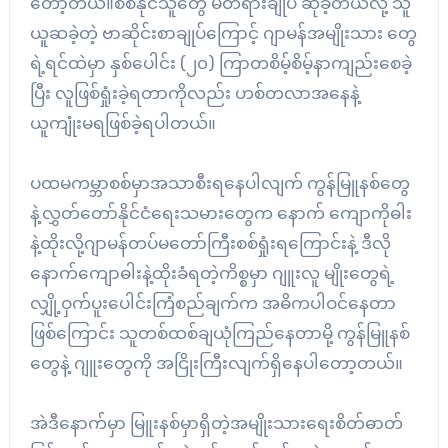
တော့တယ်။စစ်နိုင်သူတွေ မတရားချုပ် ဆိုခဲ့တယ်လို့ သူ
ယူဆခဲ့တဲ့ ဗာဆိုင်းစာချုပ်ကြောင့် ဂျာမန်အမျိုးသား တွေ
ရဲ့ရင်ထဲမှာ နှစ်ပေါင်း (၂၀) ကြာတစိမ့်စိမ့်နာကျည်းစေခဲ့
ပြီး လူဖြစ်ရှုံးခဲ့ရတာကိုလည်း ဟစ်တလာအနေနဲ့
ယူကျုံးမရဖြစ်ခဲ့ရပါတယ်။
ပထမကမ္ဘာစစ်မှာအသာစီးရနေပါလျက် ကွန်မြူနစ်တွေ
နဲ့လွှတ်တော်နိုင်ငံရေးသမားတွေက နောက် ကျောကိုဓါး
နဲ့ထိုးလို့ဂျာမန်တပ်မတော်ကြီးစစ်ရှုံးရကြောင်းနဲ့ ဒီလို
နောက်ကျောဓါးနဲ့ထိုးခံရတဲ့ကိစ္စမှာ ဂျူးလူ မျိုးတွေရဲ့
လျှို့ဝှက်ပူးပေါင်းကြံစည်ချက်က အဓိကပါဝင်နေတာ
ဖြစ်ကြောင်း သူတစ်ထစ်ချယုံကြည်နေတာမို့ ကွန်မြူနစ်
တွေနဲ့ ဂျူးတွေကို အငြိုးကြီးလျက်ရှိနေပါတော့တယ်။
အဲဒီနောက်မှာ မြူးနစ်မှာရှိတဲ့အမျိုးသားရေးစိတ်ဓာတ်