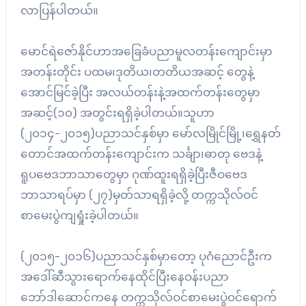
လာပြန်ပါတယ်။
မောင်ရဲဇော်နိုင်ဟာအခြေခံပညာမူလတန်းကျောင်းမှာ
အတန်းတိုင်း ပထမ၊ဒုတိယ၊တတိယအဆင့် တွေနဲ့
အောင်မြင်ခဲ့ပြီး အလယ်တန်းနဲ့အထက်တန်းတွေမှာ
အဆင့်(၁၀) အတွင်းရရှိခဲ့ပါတယ်။သူဟာ
(၂၀၁၄-၂၀၁၅)ပညာသင်နှစ်မှာ မော်လမြိုင်မြို့၊ရွှေနတ်
တောင်အထက်တန်းကျောင်းက သင်္ချာ၊ဓာတု ဗေဒနဲ့
ရူပဗေဒဘာသာတွေမှာ ဂုဏ်ထူးရရှိခဲ့ပြီးဇီဝဗေဒ
ဘာသာရပ်မှာ (၂၇)မှတ်သာရရှိခဲ့လို့ တက္ကသိုလ်ဝင်
စာမေးပွဲကျရှုံးခဲ့ပါတယ်။
(၂၀၁၅-၂၀၁၆)ပညာသင်နှစ်မှာတော့ ပုဂံညောင်ဦးက
အဒေါ်ဆီသွားရောက်နေထိုင်ပြီးနေဝန်းပညာ
ဘော်ဒါဆောင်ကနေ တက္ကသိုလ်ဝင်စာမေးပွဲဝင်ရောက်