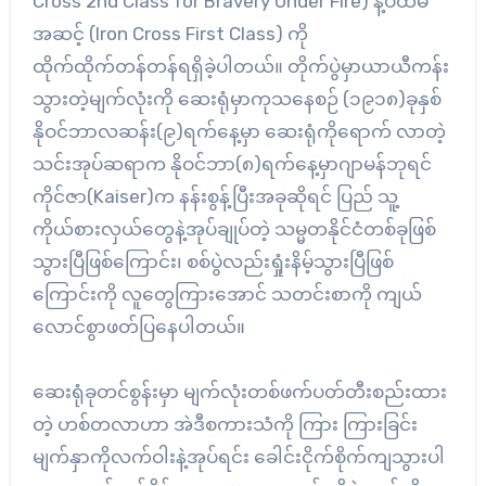
Cross 2nd Class for Bravery Under Fire) နဲ့ပထမ
အဆင့် (Iron Cross First Class) ကို
ထိုက်ထိုက်တန်တန်ရရှိခဲ့ပါတယ်။ တိုက်ပွဲမှာယာယီကန်း
သွားတဲ့မျက်လုံးကို ဆေးရုံမှာကုသနေစဉ် (၁၉၁၈)ခုနှစ်
နိုဝင်ဘာလဆန်း(၉)ရက်နေ့မှာ ဆေးရုံကိုရောက် လာတဲ့
သင်းအုပ်ဆရာက နိုဝင်ဘာ(၈)ရက်နေ့မှာဂျာမန်ဘုရင်
ကိုင်ဇာ(Kaiser)က နန်းစွန့်ပြီးအခုဆိုရင် ပြည် သူ့
ကိုယ်စားလှယ်တွေနဲ့အုပ်ချုပ်တဲ့ သမ္မတနိုင်ငံတစ်ခုဖြစ်
သွားပြီဖြစ်ကြောင်း၊ စစ်ပွဲလည်းရှုံးနိမ့်သွားပြီဖြစ်
ကြောင်းကို လူတွေကြားအောင် သတင်းစာကို ကျယ်
လောင်စွာဖတ်ပြနေပါတယ်။
ဆေးရုံခုတင်စွန်းမှာ မျက်လုံးတစ်ဖက်ပတ်တီးစည်းထား
တဲ့ ဟစ်တလာဟာ အဲဒီစကားသံကို ကြား ကြားခြင်း
မျက်နှာကိုလက်ဝါးနဲ့အုပ်ရင်း ခေါင်းငိုက်စိုက်ကျသွားပါ