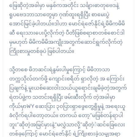
ဖြေဆိုတဲ့အခါမှာ မနှစ်ကအတိုင်း သင်္ချာ၊ဓာတုဗေဒနဲ့
ရူပဗေဒဘာသာတွေမှာ ဂုဏ်ထူးရရှိပြီး စာမေးပွဲ
အောင်မြင်ခဲ့ပါတယ်။ဒါဟာ မောင်ရဲဇော်နိုင်ရဲ့မိမိကမိမိ
ဆီ ရေးသားပေးပို့လိုက်တဲ့ ပီတိဖြစ်စရာစာတစ်စောင်ဒါ
မှမဟုတ် မိမိကမိမိအကျိုးအတွက်ဆောင်ရွက်လိုက်တဲ့
ကြိုးစားမှုတစ်ခုပဲ ဖြစ်ပါတယ်။
သို့တစေ မိဘဆင်းရဲနွမ်းပါမှုကြောင့် မိမိဘာသာ
တက္ကသိုလ်တက်ဖို့ ကျောင်းစရိတ် ရှာလိုတဲ့ အ ကြောင်း
ပြချက်နဲ့ မူးယစ်ဆေးဝါးသယ်ယူရောင်းချမိခဲ့တဲ့အတွက်
ရဲတပ်ဖွဲ့က သတင်းရရှိပြီး ဖမ်းဆီးလိုက် တဲ့အခါမှာ
ကိုယ်မှာWY ဆေးပြား ၃၀ပြားရှာဖွေတွေ့ရှိမှုနဲ့ အရေးယူ
ခံလိုက်ရပါတော့တယ်။ တကယ် တော့“မဖြစ်တန်ရာပါ
ဘူး”ဆိုတဲ့အမြင်မှားနဲ့“မလွှဲသာလို့”ဆိုတဲ့ဲဆင်ခြေလေး
တစ်ခုကြောင့် မောင်ရဲဇော်နိုင် ရဲ့ကြိုးစားခဲ့သမျှအရာ