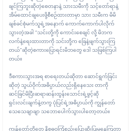
ချင်ကြဘူးဆိုတဲ့စေတနာနဲ့ သားသမီးကို သင့်တော်ရာနဲ့
အိမ်ထောင်ချပေးဖို့စီစဉ်ထားတာမှာ သား သမီးက မိမိ
ချစ်ခင်စုံမက်သူရဲ့အနောက် ကောက်ကောက်ပါလိုက်
သွားတဲ့အခါ “သင်းတို့ကို ကောင်းစေချင် လို့ မိဘက
လက်နဲ့ရေးထားတာကို သင်းတို့က ခြေနဲ့ဖျက်သွားကြ
တယ်”ဆိုတဲ့စကားပြောရင်းမိဘတွေ ဒေါ သဖြစ်ကြပါ
တယ်။
ဒီစကားသွားအရ စာရေးတယ်ဆိုတာ ဆောင်ရွက်ခြင်း
ဆိုတဲ့ သွယ်ဝိုက်အဓိပ္ပာယ်လည်းရှိနေသေး တာကို
ဆင်ခြင်မိပြီးဆရာဆန်းထွန်းသောင်းရဲ့ဖွင့်ဆို
ရှင်းလင်းချက်နဲ့တကွ ပုံပြင်ရဲ့အဓိပ္ပာယ်ကို ကျွန်တော်
သေသေချာချာ သဘောပေါက်သွားပါတော့တယ်။
ကျွန်တော်တို့တွေ နိစ္စဓူဝကြံစည်၊ပြောဆို၊ပြုမူနေကြတာ