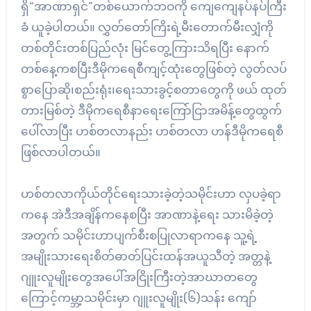
ရှိ“အာဏာရှင်”တစ်ယောက်ဘဝကို ကျေကျေနပ်နပ်ကြီး
ခံ ယူခဲ့ပါတယ်။ လွှတ်တော်ကြိးရဲ့မီးတောက်မီးလျှံကို
တစ်တိုင်းတစ်ပြည်လုံး မြင်တွေ့ကြားသိရပြီး နောက်
တစ်နေ့ကစပြီးဒီမိုကရေစီကျင့်ထုံးတွေဖြစ်တဲ့ လွတ်လပ်
စွာပြောဆို၊စည်းရုံး၊ရေးသားခွင့်စတာတွေကို ဖယ် ထုတ်
တားမြစ်တဲ့ ဒီမိုကရေစီနာရေးကြော်ငြာအမိန့်တွေထွက်
ပေါ်လာပြီး ဟစ်တလာနည်း ဟစ်တလာ ဟန်ဒီမိုကရေစီ
ဖြစ်လာပါတယ်။
ဟစ်တလာကိုယ်တိုင်ရေးသားခဲ့တဲ့သမိုင်းဟာ လှပခဲ့ရာ
ကနေ အဲဒီအချိန်ကနေစပြီး အာဏာနဲ့ရေး သားမိခဲ့တဲ့
အတွက် သမိုင်းဟာပျက်စီးစပြုလာရာကနေ သူ့ရဲ့
အမျိုးသားရေးစိတ်ဓာတ်ပြင်းထန်အယူသီတဲ့ အတ္တနဲ့
ဂျူးလူမျိုးတွေအပေါ်အငြိုးကြီးတဲ့အာဃာတတွေ
ကြောင့်ကမ္ဘာ့သမိုင်းမှာ ဂျူးလူမျိုး(၆)သန်း ကျော်