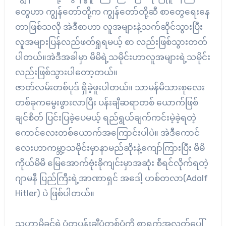
တွေဟာ ကျွန်တော်တို့က ကျွန်တော်တို့ဆီ စာတွေရေးနေ
တာဖြစ်သလို အဲဒီစာဟာ လူအများနဲ့သက်ဆိုင်သွားပြီး
လူအများပြန်လည်ဖတ်ရှုရမယ့် စာ လည်းဖြစ်သွားတတ်
ပါတယ်။အဲဒီအခါမှာ မိမိရဲ့သမိုင်းဟာလူအများရဲ့သမိုင်း
လည်းဖြစ်သွားပါတော့တယ်။
ဇာတ်လမ်းတစ်ပုဒ် ရှိခဲ့ဖူးပါတယ်။ သာမန်မိသားစုလေး
တစ်ခုကမွေးဖွားလာပြီး ပန်းချီဆရာတစ် ယောက်ဖြစ်
ချင်စိတ် ပြင်းပြခဲ့ပေမယ့် ရည်ရွယ်ချက်ကင်းမဲ့ခဲ့ရတဲ့
ကောင်လေးတစ်ယောက်အကြောင်းပါပဲ။ အဲဒီကောင်
လေးဟာကမ္ဘာ့သမိုင်းမှာနာမည်ဆိုးနဲ့ကျော်ကြားပြီး မိမိ
ကိုယ်မိမိ မြေအောက်ဗုံးခိုကျင်းမှာအဆုံး စီရင်လိုက်ရတဲ့
ဂျာမနီ ပြည်ကြီးရဲ့အာဏာရှင် အဒေါ့ ဟစ်တလာ(Adolf
Hitler) ပဲ ဖြစ်ပါတယ်။
သူဟာမိခင်ရဲ့ပုံတူပန်းချီပုံတစ်ပုံကို စာရွက်အလွတ်ပေါ်