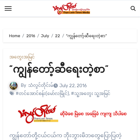
Skip
to
content
Home
2016
July
22
“ကျွန်တော့်ဆီရေးတဲ့စာ”
အတွေးအမြင်
“ကျွန်တော့်ဆီရေးတဲ့စာ”
By
သံလွင်တိုင်းမ်
July 22, 2016
#တင်အောင်စန်း(မော်လမြိုင်)
,
#သူ့အတွေး သူ့အမြင်
ကျွန်တော်တို့ငယ်ငယ်က ဘိုးဘွားမိဘတွေပြောပြတဲ့