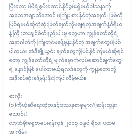
ပြီးတော့ မိမိရဲ့စွမ်းဆောင်နိုင်စွမ်းရှိမယ့်ဝါသနာကို
အသေအချာသိအောင် မကြိုး စားနိုင်တဲ့အချက်၊ ဖြစ်ကို
ဖြစ်ရမယ်ဆိုတဲ့ဆုံးဖြတ်ချက်ကိုမချရဲတဲ့အချက်နဲ့ဝီရိယ
နဲ့ကြိုးစားချင်စိတ်နည်းပါးမှု တွေဟာ ကျွန်တော်တို့ရဲ့
အနာဂါတ်ကို ကြိုတင်မခန့်မှန်းနိုင်တဲ့ အချက်တွေပဲဖြစ်
ပါတယ်။ အဲဒီချို့ယွင်း ချက်တွေကိုပြင်နိုင်ကြမယ်ဆိုရင်
တော့ ကျွန်တော်တို့ရဲ့ မျက်မှောက်လုပ်ဆောင်ချက်တွေ
ရဲ့ နောင်ဖြစ် ပေါ်လာမယ့်ရလဒ်တွေကို ကျွန်တော်တို့
အနီးစပ်ဆုံးခန့်မှန်းနိုင်ကြပါလိမ့်မယ်။
စာကိုး
(၁)ကိုယ့်ဆီရေးတဲ့စာနှင့်ဒဿနစာစုများ/(ဆန်းထွန်း
သောင်း)
လာဘ်မိုးစွေစာပေ၊ရန်ကုန်၊၂၀၁၃ ဇန္နဝါရီလ၊ ပထမ
အကြိမ်။