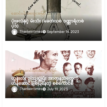
ဆောင်းပါး
အတွေးအမြင်
ပိုးဖလံနှင့် မီးသီး (ခေတ်သစ် ဒဏ္ဏာရီတစ်
ပုဒ်)
Thanlwintimes
September 14, 2023
သတင်းဆောင်းပါး
အတွေးအမြင်
ဟွန်းတီး ဥဩဆွဲပြီး အာဇာနည်တွေကို
ဟန်ဆောင်ချစ်ပြနေတဲ့ စစ်ကောင်စီ
Thanlwintimes
July 19, 2023