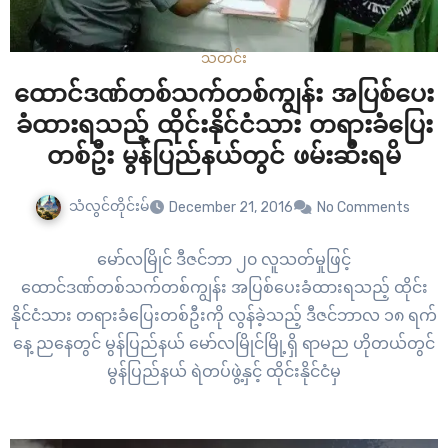
သတင်း
ထောင်ဒဏ်တစ်သက်တစ်ကျွန်း အပြစ်ပေး
ခံထားရသည့် ထိုင်းနိုင်ငံသား တရားခံပြေး
တစ်ဦး မွန်ပြည်နယ်တွင် ဖမ်းဆီးရမိ
သံလွင်တိုင်းမ်
December 21, 2016
No Comments
မော်လမြိုင် ဒီဇင်ဘာ ၂၀ လူသတ်မှုဖြင့်
ထောင်ဒဏ်တစ်သက်တစ်ကျွန်း အပြစ်ပေးခံထားရသည့် ထိုင်း
နိုင်ငံသား တရားခံပြေးတစ်ဦးကို လွန်ခဲ့သည့် ဒီဇင်ဘာလ ၁၈ ရက်
နေ့ ညနေတွင် မွန်ပြည်နယ် မော်လမြိုင်မြို့ရှိ ရာမည ဟိုတယ်တွင်
မွန်ပြည်နယ် ရဲတပ်ဖွဲ့နှင့် ထိုင်းနိုင်ငံမှ