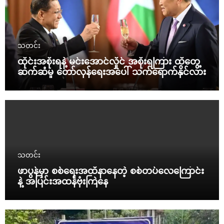
သတင်း
ထိုင်းအစိုးရနဲ့ မင်းအောင်လှိုင် အစိုးရကြား ထိတွေ့
ဆက်ဆံမှု တော်လှန်ရေးအပေါ် သက်ရောက်နိုင်လား
သတင်း
ဖာပွန်မှာ စစ်ရေးအထိနာနေတဲ့ စစ်တပ်လေကြောင်း
နဲ့ အပြင်းအထန်ဗုံးကြဲနေ