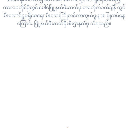
ကာလမတိုင်မှီတွင် ပေါင်မြို့နယ်မီးသတ်မှ လေတိုက်ခတ်ချိန် တွင်
မီးလောင်မှုမရှိစေရေး မီးဘေးကြိုတင်ကာကွယ်မှုများ ပြုလပ်နေ
ကြောင်း မြို့နယ်မီးသတ်ဦးစီးဌာနထံမှ သိရသည်။