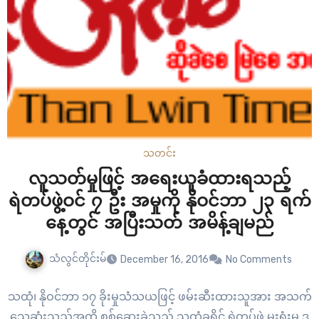
သတင်း
လူသတ်မှုဖြင့် အရေးယူခံထားရသည့်
ရဲတပ်ဖွဲ့ဝင် ၇ ဦး အမှုကို နိုဝင်ဘာ ၂၃ ရက်
နေ့တွင် အပြီးသတ် အမိန့်ချမည်
သံလွင်တိုင်းမ်
December 16, 2016
No Comments
သထုံ၊ နိုဝင်ဘာ ၁၇ ခိုးမှုသံသယဖြင့် ဖမ်းဆီးထားသူအား အသက်
သေဆုံးသည်အထိ စစ်ဆေးခဲ့သည့် သထုံခရိုင် ရဲတပ်ဖွဲ့ မှုးရုံးမှ ဒု