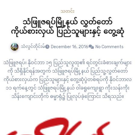
သတင်း
သံဖြူဇရပ်မြို့နယ် လွှတ်တော်
ကိုယ်စားလှယ် ပြည်သူများနှင့် တွေ့ဆုံ
သံလွင်တိုင်းမ်
December 16, 2016
No Comments
သံဖြူဇရပ်၊ နိုဝင်ဘာ ၁၅ ပြည်သူလူထု၏ ရင်တွင်းခံစားချက်များ
ကို သိရှိနိုင်ရန်အတွက် သံဖြူဇရပ်မြို့နယ် ပြည်သူ့လွှတ်တော်
ကိုယ်စားလှယ်က ပြည်သူများနှင့် တွေ့ဆုံပွဲတစ်ရပ်ကို နိုဝင်ဘာလ
၁၁ ရက်နေ့တွင် သံဖြူဇရပ်မြို့နယ် ဝါခရူကျေးရွာ ကိုးသန်းကိုး
သိန်းကျောင်းတိုက် ဓမ္မာရုံ၌ ပြုလုပ်ခဲ့ကြောင်း သိရသည်။