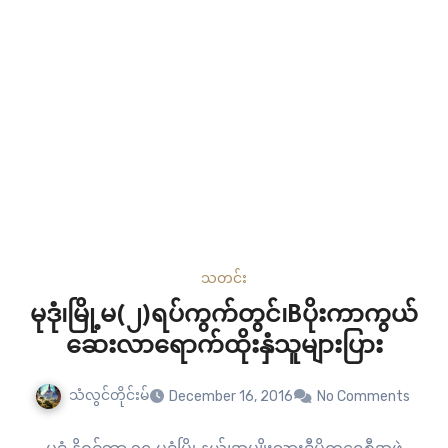
သတင်း
မုဒုံ၊မြို့မ(၂)ရပ်ကွက်တွင်၊Bပိုးကာကွယ်
ဆေးလာရောက်ထိုးနှံသူများပြား
သံလွင်တိုင်းမ်
December 16, 2016
No Comments