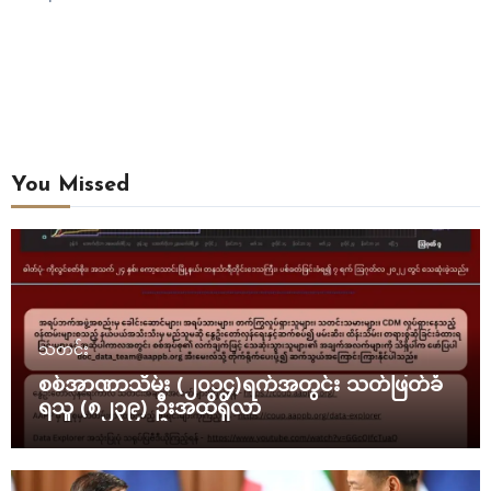
You Missed
သတင်း
စစ်အာဏာသိမ်း (၂၀၁၄)ရက်အတွင်း သတ်ဖြတ်ခံ
ရသူ (၈၂၃၉) ဦးအထိရှိလာ