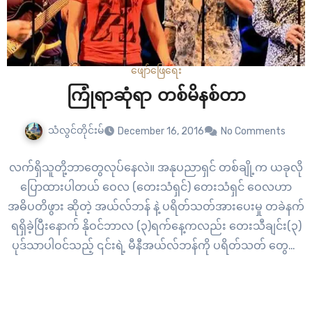
ဖျော်ဖြေရေး
ကြုံရာဆုံရာ တစ်မိနစ်တာ
သံလွင်တိုင်းမ်
December 16, 2016
No Comments
လက်ရှိသူတို့ဘာတွေလုပ်နေလဲ။ အနုပညာရှင် တစ်ချို့က ယခုလို
ပြောထားပါတယ် ဝေလ (တေးသံရှင်) တေးသံရှင် ဝေလဟာ
အဓိပတိဖွား ဆိုတဲ့ အယ်လ်ဘန် နဲ့ ပရိတ်သတ်အားပေးမှု တခဲနက်
ရရှိခဲ့ပြီးနောက် နိုဝင်ဘာလ (၃)ရက်နေ့ကလည်း တေးသီချင်း(၃)
ပုဒ်သာပါဝင်သည့် ၎င်းရဲ့ မီနီအယ်လ်ဘန်ကို ပရိတ်သတ် တွေဆီ
အရောက် ချပြခဲ့ပါတယ်။ ဒီသီချင်းအယ်လ်အန်အကြောင်းနဲ့ပတ်
ပြီး ဝေလက “ဒီအခွေထဲမှာက