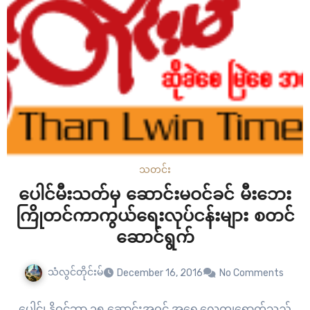
သတင်း
ပေါင်မီးသတ်မှ ဆောင်းမဝင်ခင် မီးဘေး
ကြိုတင်ကာကွယ်ရေးလုပ်ငန်းများ စတင်
ဆောင်ရွက်
သံလွင်တိုင်းမ်
December 16, 2016
No Comments
ပေါင်၊ နိုဝင်ဘာ ၁၅ ဆောင်းအဝင် အရှေ့လေကျရောက်သည့်