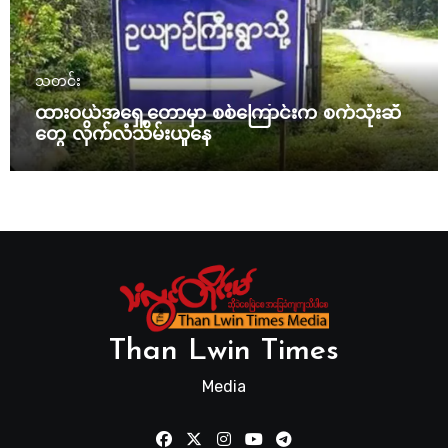
သတင်း
ထားဝယ်အရှေ့တောမှာ စစ်ကြောင်းက စက်သုံးဆီ
တွေ လိုက်လံသိမ်းယူနေ
Than Lwin Times
Media