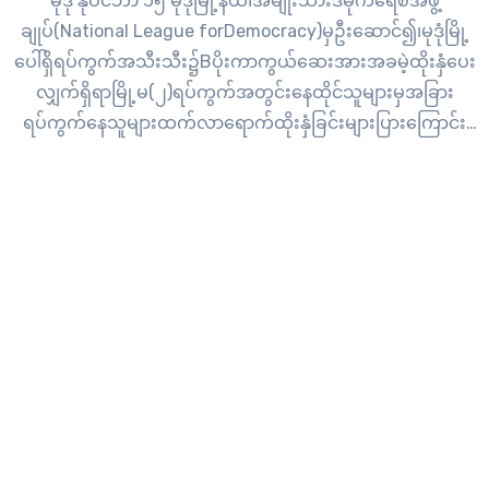
မုဒုံ နိုဝင်ဘာ ၁၅ မုဒုံမြို့နယ်၊အမျိုးသားဒီမိုကရေစီအဖွဲ့
ချုပ်(National League forDemocracy)မှဦးဆောင်၍၊မုဒုံမြို့
ပေါ်ရှိရပ်ကွက်အသီးသီး၌Bပိုးကာကွယ်ဆေးအားအခမဲ့ထိုးနှံပေး
လျှက်ရှိရာမြို့မ(၂)ရပ်ကွက်အတွင်းနေထိုင်သူများမှအခြား
ရပ်ကွက်နေသူများထက်လာရောက်ထိုးနှံခြင်းများပြားကြောင်း
ယင်းအဖွဲ့ထံမှသိရှိရသည်။