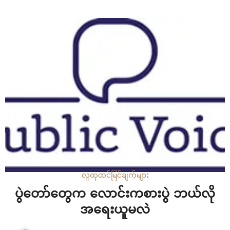
လူထုထင်မြင်ချက်များ
ပွဲတော်တွေက လောင်းကစားပွဲ ဘယ်လို
အရေးယူမလဲ