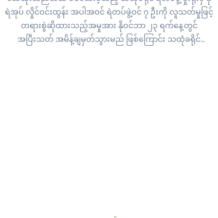
ရဲအုပ် လှိုင်ဝင်းထွန်း အပါအဝင် ရဲတပ်ဖွဲ့ဝင် ၇ ဦးကို လူသတ်မှုဖြင့်
တရားစွဲဆိုထားသည့်အမှုအား နိုဝင်ဘာ ၂၃ ရက်နေ့တွင်
အပြီးသတ် အမိန့်ချမှတ်သွားမည် ဖြစ်ကြောင်း သထုံခရိုင်
တရားရုံးထံမှ သိရသည်။ သထုံခရိုင် တရားရုံးတွင် ရုံးချိန်း
ပေါင်း…