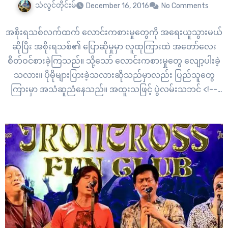
သံလွင်တိုင်းမ်
December 16, 2016
No Comments
အစိုးရသစ်လက်ထက် လောင်းကစားမှုတွေကို အရေးယူသွားမယ်
ဆိုပြီး အစိုးရသစ်၏ ပြောဆိုမှုမှာ လူထုကြားထဲ အတော်လေး
စိတ်ဝင်စားခဲ့ကြသည်။ သို့သော် လောင်းကစားမှုတွေ လျော့ပါးခဲ့
သလား။ ပိုမိုများပြားခဲ့သလားဆိုသည်မှာလည်း ပြည်သူတွေ
ကြားမှာ အသံဆူညံနေသည်။ အထူးသဖြင့် ပွဲလမ်းသဘင် <!--
more--> များတွင် လောင်းကစားမှုများပြားနေခြင်းကိစ္စမှာလည်း
ပြည်သူကြားထဲ ဝေဖန်မှုမြင့်တက်နေသည်။ ထိုသို့သော
အထွေထွေကိစ္စရပ်များနှင့်ပတ်သက်ပြီး နယ်ပယ်အသီးသီးမှ
ပြည်သူများ၏ အသံကို ဖော်ပြလိုက်ပါသည်။ ဦးမင်းစိုး မုဒုံမြို့
ပွဲလမ်းသဘင်၊…