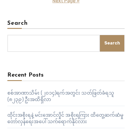
Next Page »
Search
Search
Recent Posts
စစ်အာဏာသိမ်း (၂၀၁၄)ရက်အတွင်း သတ်ဖြတ်ခံရသူ
(၈၂၃၉) ဦးအထိရှိလာ
ထိုင်းအစိုးရနဲ့ မင်းအောင်လှိုင် အစိုးရကြား ထိတွေ့ဆက်ဆံမှု
တော်လှန်ရေးအပေါ် သက်ရောက်နိုင်လား