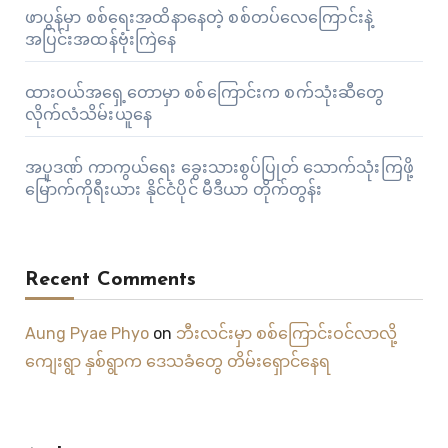
ဖာပွန်မှာ စစ်ရေးအထိနာနေတဲ့ စစ်တပ်လေကြောင်းနဲ့
အပြင်းအထန်ဗုံးကြဲနေ
ထားဝယ်အရှေ့တောမှာ စစ်ကြောင်းက စက်သုံးဆီတွေ
လိုက်လံသိမ်းယူနေ
အပူဒဏ် ကာကွယ်ရေး ခွေးသားစွပ်ပြုတ် သောက်သုံးကြဖို့
မြောက်ကိုရီးယား နိုင်ငံပိုင် မီဒီယာ တိုက်တွန်း
Recent Comments
Aung Pyae Phyo
on
ဘီးလင်းမှာ စစ်ကြောင်းဝင်လာလို့
ကျေးရွာ နှစ်ရွာက ဒေသခံတွေ တိမ်းရှောင်နေရ