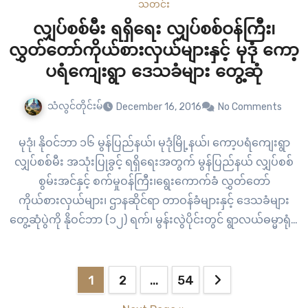
သတင်း
လျှပ်စစ်မီး ရရှိရေး လျှပ်စစ်ဝန်ကြီး၊
လွှတ်တော်ကိုယ်စားလှယ်များနှင့် မုဒုံ ကော့
ပရံကျေးရွာ ဒေသခံများ တွေ့ဆုံ
သံလွင်တိုင်းမ်
December 16, 2016
No Comments
မုဒုံ၊ နိုဝင်ဘာ ၁၆ မွန်ပြည်နယ်၊ မုဒုံမြို့နယ်၊ ကော့ပရံကျေးရွာ
လျှပ်စစ်မီး အသုံးပြုခွင့် ရရှိရေးအတွက် မွန်ပြည်နယ် လျှပ်စစ်
စွမ်းအင်နှင့် စက်မှုဝန်ကြီး၊ရွေးကောက်ခံ လွှတ်တော်
ကိုယ်စားလှယ်များ၊ ဌာနဆိုင်ရာ တာဝန်ခံများနှင့် ဒေသခံများ
တွေ့ဆုံပွဲကို နိုဝင်ဘာ (၁၂) ရက်၊ မွန်းလွဲပိုင်းတွင် ရွာလယ်ဓမ္မာရုံ၌
ပြုလုပ်ခဲ့ကြောင်း သိရသည်။
Posts
1
2
…
54
pagination