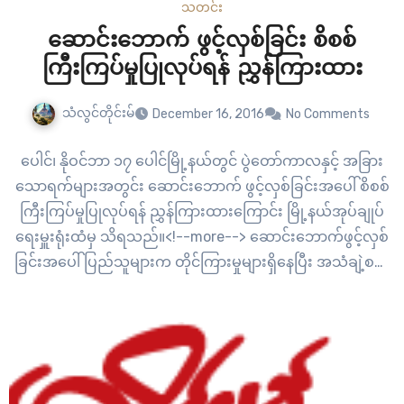
သတင်း
ဆောင်းဘောက် ဖွင့်လှစ်ခြင်း စိစစ်
ကြီးကြပ်မှုပြုလုပ်ရန် ညွှန်ကြားထား
သံလွင်တိုင်းမ်
December 16, 2016
No Comments
ပေါင်၊ နိုဝင်ဘာ ၁၇ ပေါင်မြို့နယ်တွင် ပွဲတော်ကာလနှင့် အခြား
သောရက်များအတွင်း ဆောင်းဘောက် ဖွင့်လှစ်ခြင်းအပေါ် စိစစ်
ကြီးကြပ်မှုပြုလုပ်ရန် ညွှန်ကြားထားကြောင်း မြို့နယ်အုပ်ချုပ်
ရေးမှူးရုံးထံမှ သိရသည်။<!--more--> ဆောင်းဘောက်ဖွင့်လှစ်
ခြင်းအပေါ် ပြည်သူများက တိုင်ကြားမှုများရှိနေပြီး အသံချဲ့စက်
အသုံးပြုရန် ခွင့်ပြုမိန့်ထုတ်ပေးခြင်းအားလည်း စိစစ်သွားရန်
ညွှန်ကြားထားကြောင်း သိရသည်။ “ကျွန်မတို့ အိမ်နားမှာ
ကထိန်ခင်းတာရှိတယ်။ ဆောင်းဘောက် ၂ လုံးက အကျယ်ဆုံး
အပြိုင်အဆိုင် ထုနေကြတာ အိမ်မှာဘယ်လိုမှနေလို့မရဘူး။…