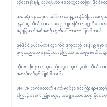
ထိုင်းအစိုးရရဲ့ လုပ်ရပ်ဟာ ဒေသတွင်း တခြား နိုင်င
အမေရိကန် သမ္မတ ဒေါ်နယ် ထရန့်က နိုင်ငံခြား အက
ရန်ပုံငွေ သိသိသာသာ လျော့ကျနေပြီး ကမ္ဘောဒီးယားနဲ့ ဖ
နေချိန်မှာ ဒီအစီအစဉ် ထွက်ပေါ်လာတာ ဖြစ်ပါတယ်။
နှစ်နိုင်ငံ နယ်စပ်တလျှောက်ရှိ ဒုက္ခသည် စခန်း ၉ 
ဒုက္ခသည်တွေ နေထိုင်လာခဲ့ကြတာ ဆယ်စုနှစ်ပေါင်းမျာ
ထိုင်းအစိုးရက ဒုက္ခသည်တွေအတွက် မူဝါဒ သိသိသာသာ ပြ
အလုပ်လုပ်ခွင့် ပြုခဲ့ပါတယ်။
UNHCR လက်ထောက် ကော်မရှင်နာ မင်းကြီး ရာအော့ဖ် မာဇ
ကြောင့် အခက်ကြုံနေရတဲ့ အရှေ့တောင်အာရှ နိုင်ငံတွေအ