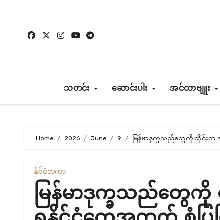
Skip
to
content
သတင်း
ဆောင်းပါး
အင်တာဗျူး
Home
2026
June
9
မြန်မာဒုက္ခသည်တွေကို ထိုင်း
နိုင်ငံတကာ
မြန်မာဒုက္ခသည်တွေကိ
ရှနိုင်ငံတွေအတွက် စံပ