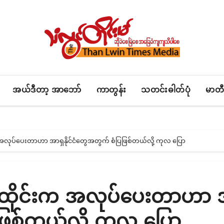
အယ်ဒီတာ့ အာဘော်
ကာတွန်း
သတင်းဓါတ်ပုံ
မာတီ
က အလုပ်ပေးတာဟာ အာရှနိုင်ငံတွေအတွက် စံပြဖြစ်တယ်လို့ ကုလ ပြော
ု ထိုင်းက အလုပ်ပေးတာဟာ
ြဖြစ်တယ်လို့ ကုလ ပြော