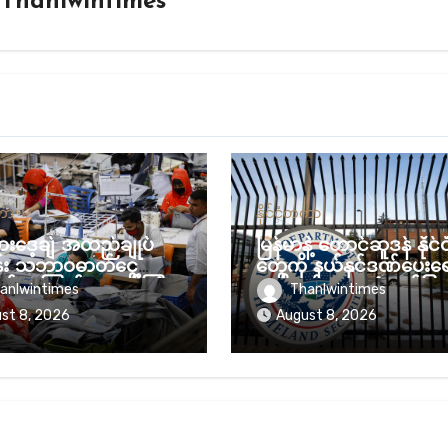
y
Thanlwintimes
တကာ
နိုင်ငံတကာ
လားဒေ့ချ် အထည်ချုပ်
မြန်မာနဲ့ တောင်ဆူဒန် နိုင
န်း သဘာဝဓာတ်ငွေ့
တွေကို နယ်နှင်ဒဏ်ပေးရ
်မှုကြောင့် အခက်ကြုံ
မေရိကန် တရားရုံး ခွင့်ပြု
anlwintimes
Thanlwintimes
st 8, 2026
August 8, 2026