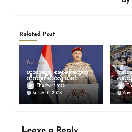
B
Related Post
နိုင်ငံတကာ
နိုင်ငံ
ဟူသီအဖွဲ့ရဲ့ စစ်စခန်းတွေကို
ဘင်္ဂ
တိုက်ခိုက်မယ်လို့ ယီမင်
လုပ်င
စစ်တပ် ကြေညာ
ပြတ်လပ
Thanlwintimes
Th
နေ
August 8, 2026
Augu
Leave a Reply