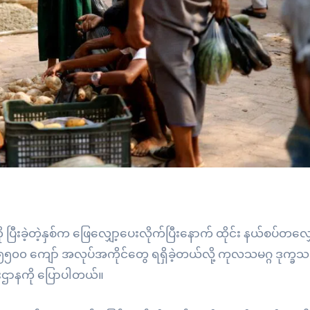
းခဲ့တဲ့နှစ်က ဖြေလျှော့ပေးလိုက်ပြီးနောက် ထိုင်း နယ်စပ်တလျှ
 ၅၅၀၀ ကျော် အလုပ်အကိုင်တွေ ရရှိခဲ့တယ်လို့ ကုလသမဂ္ဂ ဒုက္ခသ
းဌာနကို ပြောပါတယ်။