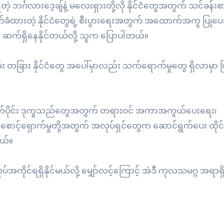
င်္ဂလားဒေ့ချ်နဲ့ မလေးရှားတို့လို နိုင်ငံတွေအတွက် သင်ခန်းစ
်ခံထားတဲ့ နိုင်ငံတွေရဲ့ စီးပွားရေးအတွက် အထောက်အကူ ပြုပေးနိ
မှာ ဆက်ရှိနေနိုင်တယ်လို့ သူက ပြောပါတယ်။
 တခြား နိုင်ငံတွေ အပေါ်မှာလည်း သက်ရောက်မှုတွေ ရှိလာမှာ 
နောက်ပိုင်း ဒုက္ခသည်တွေအတွက် တရားဝင် အကာအကွယ်ပေးရေး၊
စောင့်ရှောက်မှုတို့အတွက် အလုပ်ရှင်တွေက ဆောင်ရွက်ပေး ထိုင်
တယ်။
အကိုင်ရရှိနိုင်မယ်လို့ မျှော်လင့်ကြောင့် အဲဒီ ကုလသမဂ္ဂ အရာရ