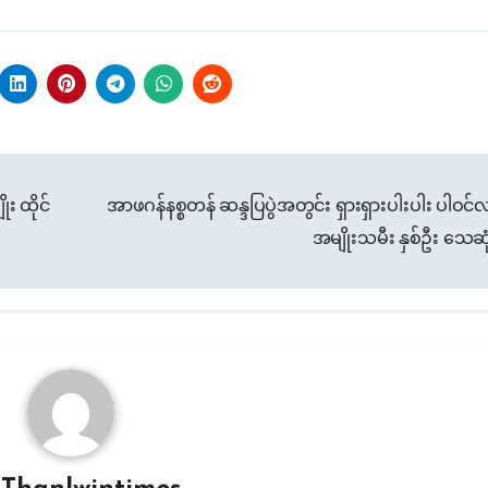
ုး ထိုင်
အာဖဂန်နစ္စတန် ဆန္ဒပြပွဲအတွင်း ရှားရှားပါးပါး ပါဝင်
အမျိုးသမီး နှစ်ဦး သေဆု