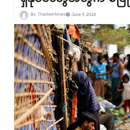
By
Thanlwintimes
June 9, 2026