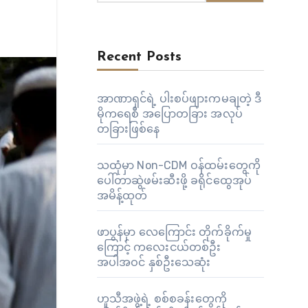
Recent Posts
အာဏာရှင်ရဲ့ ပါးစပ်ဖျားကမချတဲ့ ဒီ
မိုကရေစီ အပြောတခြား အလုပ်
တခြားဖြစ်နေ
သထုံမှာ Non-CDM ဝန်ထမ်းတွေကို
ပေါ်တာဆွဲဖမ်းဆီးဖို့ ခရိုင်ထွေအုပ်
အမိန့်ထုတ်
ဖာပွန်မှာ လေကြောင်း တိုက်ခိုက်မှု
ကြောင့် ကလေးငယ်တစ်ဦး
အပါအဝင် နှစ်ဦးသေဆုံး
ဟူသီအဖွဲ့ရဲ့ စစ်စခန်းတွေကို