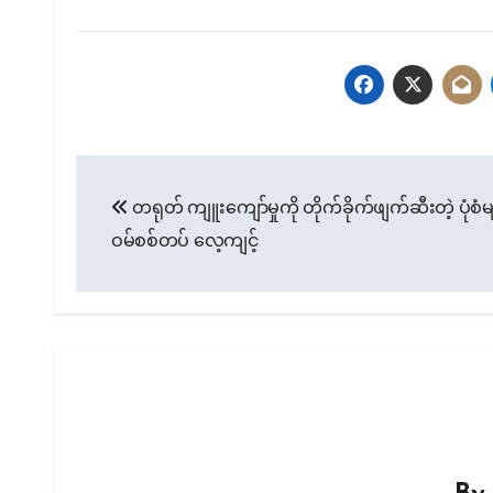
Post
တရုတ် ကျူးကျော်မှုကို တိုက်ခိုက်ဖျက်ဆီးတဲ့ ပုံစံမျိ
navigation
ဝမ်စစ်တပ် လေ့ကျင့်