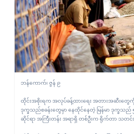
ဘန်ကောက်၊ ဇွန် ၉
ထိုင်းအစိုးရက အလုပ်ခန့်ထားရေး အတားအဆီးတွေကို ပြီ
ဒုက္ခသည်စခန်းတွေမှာ နေထိုင်နေတဲ့ မြန်မာ ဒုက္ခသည်
ဆိုင်ရာ အကြီးတန်း အရာရှိ တစ်ဦးက ရိုက်တာ သတင်