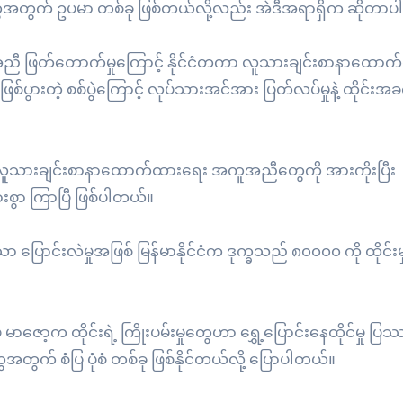
ံတွေအတွက် ဥပမာ တစ်ခု ဖြစ်တယ်လို့လည်း အဲဒီအရာရှိက ဆိုတာပါ
ူအညီ ဖြတ်တောက်မှုကြောင့် နိုင်ငံတကာ လူသားချင်းစာနာထော
ြစ်ပွားတဲ့ စစ်ပွဲကြောင့် လုပ်သားအင်အား ပြတ်လပ်မှုနဲ့ ထိုင်းအခ
ခုမှာ လူသားချင်းစာနာထောက်ထားရေး အကူအညီတွေကို အားကိုးပြီး
းစွာ ကြာပြီ ဖြစ်ပါတယ်။
ောင်းလဲမှုအဖြစ် မြန်မာနိုင်ငံက ဒုက္ခသည် ၈၀၀၀၀ ကို ထိုင်းမ
ော့က ထိုင်းရဲ့ ကြိုးပမ်းမှုတွေဟာ ရွှေ့ပြောင်းနေထိုင်မှု ပ
တွက် စံပြ ပုံစံ တစ်ခု ဖြစ်နိုင်တယ်လို့ ပြောပါတယ်။