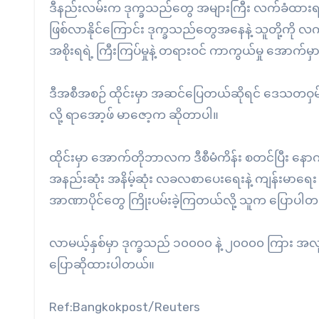
ဒီနည်းလမ်းက ဒုက္ခသည်တွေ အများကြီး လက်ခံထားရတဲ့ ဘ
ဖြစ်လာနိုင်ကြောင်း ဒုက္ခသည်တွေအနေနဲ့ သူတို့ကို လက
အစိုးရရဲ့ ကြီးကြပ်မှုနဲ့ တရားဝင် ကာကွယ်မှု အောက်
ဒီအစီအစဉ် ထိုင်းမှာ အဆင်ပြေတယ်ဆိုရင် ဒေသတဝှမ်း
လို့ ရာအော့ဖ် မာဇော့က ဆိုတာပါ။
ထိုင်းမှာ အောက်တိုဘာလက ဒီစီမံကိန်း စတင်ပြီး 
အနည်းဆုံး အနိမ့်ဆုံး လခလစာပေးရေးနဲ့ ကျန်းမာရေး 
အာဏာပိုင်တွေ ကြိုးပမ်းခဲ့ကြတယ်လို့ သူက ပြောပါ
လာမယ့်နှစ်မှာ ဒုက္ခသည် ၁၀၀၀၀ နဲ့ ၂၀၀၀၀ ကြား အလုပ်
ပြောဆိုထားပါတယ်။
Ref:Bangkokpost/Reuters