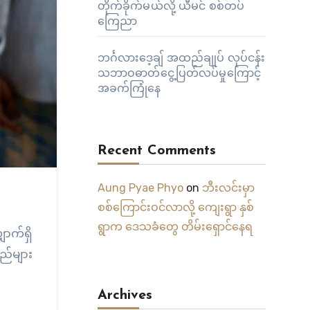
တိုက်ခိုက်မယ်လို့ ယီမင် စစ်တပ်
ကြေညာ
ဘင်္ဂလားဒေ့ချ် အထည်ချုပ် လုပ်ငန်း
သဘာဝဓာတ်ငွေ့ပြတ်လပ်မှုကြောင့်
အခက်ကြုံနေ
Recent Comments
Aung Pyae Phyo
on
ဘီးလင်းမှာ
စစ်ကြောင်းဝင်လာလို့ ကျေးရွာ နှစ်
ရွာက ဒေသခံတွေ တိမ်းရှောင်နေရ
ောက်ရှိ
ည်များ
Archives