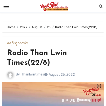
Skip
to
content
Home
2022
August
25
Radio Than Lwin Times(22/8)
ရေဒီယို
သတင်း
Radio Than Lwin
Times(22/8)
By
Thanlwintimes
August 25, 2022