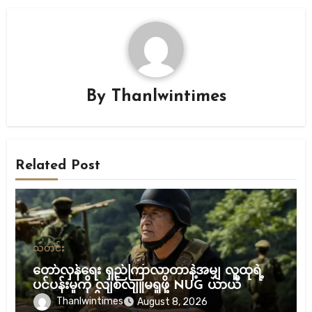
By
Thanlwintimes
Related Post
သတင်း
တော်လှန်ရေး ရှည်ကြာလာတာနဲ့အမျှ လူထုရဲ့
ပင်ပန်းမှုကို လျစ်လျူမရှုဖို့ NUG ယာယီ
သမ္မတ သတိပေး
Thanlwintimes
August 8, 2026