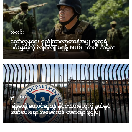
သတင်း
တော်လှန်ရေး ရှည်ကြာလာတာနဲ့အမျှ လူထုရဲ့
ပင်ပန်းမှုကို လျစ်လျူမရှုဖို့ NUG ယာယီ သမ္မတ
သတိပေး
နိုင်ငံတကာ
မြန်မာနဲ့ တောင်ဆူဒန် နိုင်ငံသားတွေကို နယ်နှင်
ဒဏ်ပေးရေး အမေရိကန် တရားရုံး ခွင့်ပြု