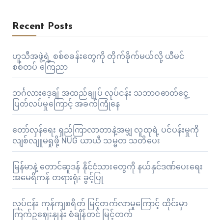
Recent Posts
ဟူသီအဖွဲ့ရဲ့ စစ်စခန်းတွေကို တိုက်ခိုက်မယ်လို့ ယီမင်
စစ်တပ် ကြေညာ
ဘင်္ဂလားဒေ့ချ် အထည်ချုပ် လုပ်ငန်း သဘာဝဓာတ်ငွေ့
ပြတ်လပ်မှုကြောင့် အခက်ကြုံနေ
တော်လှန်ရေး ရှည်ကြာလာတာနဲ့အမျှ လူထုရဲ့ ပင်ပန်းမှုကို
လျစ်လျူမရှုဖို့ NUG ယာယီ သမ္မတ သတိပေး
မြန်မာနဲ့ တောင်ဆူဒန် နိုင်ငံသားတွေကို နယ်နှင်ဒဏ်ပေးရေး
အမေရိကန် တရားရုံး ခွင့်ပြု
လုပ်ငန်း ကုန်ကျစရိတ် မြင့်တက်လာမှုကြောင့် ထိုင်းမှာ
ကြက်ဥဈေးနှုန်း စံချိန်တင် မြင့်တက်