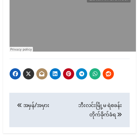
Post
အမှန်/အမှား
ဘီးလင်းမြို့မ ရဲစခန်း
navigation
တိုက်ခိုက်ခံရ