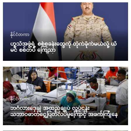
နိုင်ငံတကာ
ဟူသီအဖွဲ့ရဲ့ စစ်စခန်းတွေကို တိုက်ခိုက်မယ်လို့ ယီ
မင် စစ်တပ် ကြေညာ
နိုင်ငံတကာ
ဘင်္ဂလားဒေ့ချ် အထည်ချုပ် လုပ်ငန်း
သဘာဝဓာတ်ငွေ့ပြတ်လပ်မှုကြောင့် အခက်ကြုံနေ