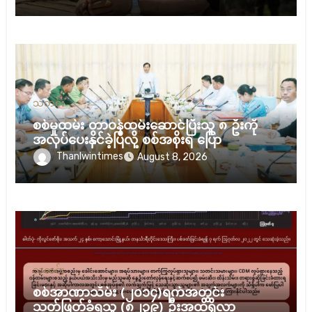
သတင်း
စစ်မှုထမ်း တာဝန်ထမ်းဆောင်ပြီးသူ ၈ ဦးကို
အလုပ်ပေးနိုင်ခဲ့ပြီလို့ စစ်အစိုးရ ပြော
Thanlwintimes
August 8, 2026
သတင်း
စစ်အာဏာသိမ်း (၂၀၁၄)ရက်အတွင်း
သတ်ဖြတ်ခံရသူ (၈၂၃၉) ဦးအထိရှိလာ