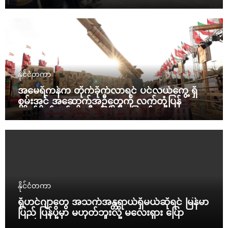
နိုင်ငံတကာ
အမေရိကန်က တိုက်ခိုက်လာရင် ပင်လယ်ကွေ့ ရှိ
စွမ်းအင် အဆောက်အဦတွေကို လက်တုံ့ပြန်
တိုက်ခိုက်မယ်လို့ အီရန် ခြိမ်းခြောက်
နိုင်ငံတကာ
ရိုဟင်ဂျာတွေ အသက်အန္တရာယ်ရှိမယ်ဆိုရင် မြန်မာ
ပြည် ပြန်ပို့မှာ မဟုတ်ဘူးလို့ မလေးရှား ပြော