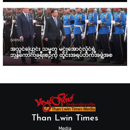
သတင်း
အသွင်ပြောင်း သမ္မတ မင်းအောင်လှိုင်ရဲ့
ဘန်ကောက်ခရီးစဉ်ကို ထိုင်းအရပ်ဘက်အဖွဲ့အစည်း
၁၆ ဖွဲ့ ပူးပေါင်း ကန့်ကွက်
Than Lwin Times
Media