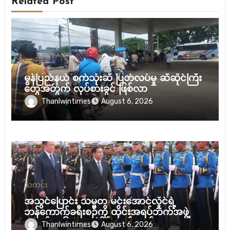
Related Post
သတင်း
မွန်ပြည်နယ် စက်သုံးဆီ ပြတ်လပ်မှု ဆီဆိုင်ကြီး
တွေအတွက် လုပ်စားခွင် ဖြစ်လာ
Thanlwintimes
August 6, 2026
သတင်း
အသွင်ပြောင်း သမ္မတ မင်းအောင်လှိုင်ရဲ့
ဘန်ကောက်ခရီးစဉ်ကို ထိုင်းအရပ်ဘက်အဖွဲ့
အစည်း ၁၆ ဖွဲ့ ပူးပေါင်း ကန့်ကွက်
Thanlwintimes
August 6, 2026