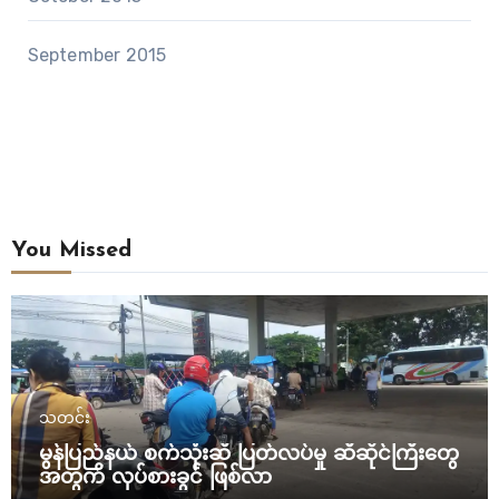
September 2015
You Missed
သတင်း
မွန်ပြည်နယ် စက်သုံးဆီ ပြတ်လပ်မှု ဆီဆိုင်ကြီးတွေ
အတွက် လုပ်စားခွင် ဖြစ်လာ