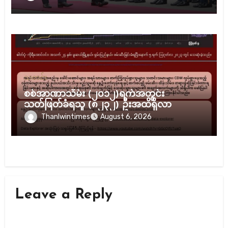
သတင်း
စစ်အာဏာသိမ်း (၂၀၁၂)ရက်အတွင်း
သတ်ဖြတ်ခံရသူ (၈၂၃၂) ဦးအထိရှိလာ
Thanlwintimes
August 6, 2026
Leave a Reply