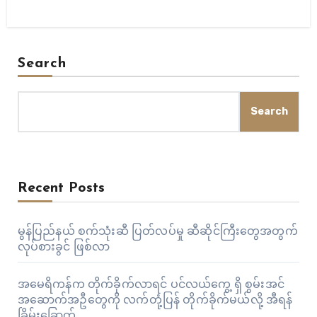
Search
Search
Recent Posts
မွန်ပြည်နယ် စက်သုံးဆီ ပြတ်လပ်မှု ဆီဆိုင်ကြီးတွေအတွက်
လုပ်စားခွင် ဖြစ်လာ
အမေရိကန်က တိုက်ခိုက်လာရင် ပင်လယ်ကွေ့ ရှိ စွမ်းအင်
အဆောက်အဦတွေကို လက်တုံ့ပြန် တိုက်ခိုက်မယ်လို့ အီရန်
ခြိမ်းခြောက်