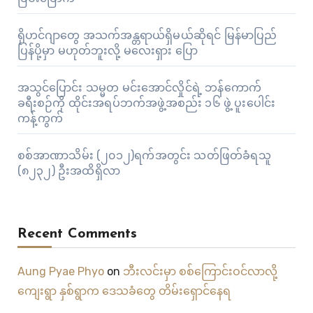
ရိုဟင်ဂျာတွေ အသက်အန္တရာယ်ရှိမယ်ဆိုရင် မြန်မာပြည်
ပြန်ပို့မှာ မဟုတ်ဘူးလို့ မလေးရှား ပြော
အသွင်ပြောင်း သမ္မတ မင်းအောင်လှိုင်ရဲ့ ဘန်ကောက်
ခရီးစဉ်ကို ထိုင်းအရပ်ဘက်အဖွဲ့အစည်း ၁၆ ဖွဲ့ ပူးပေါင်း
ကန့်ကွက်
စစ်အာဏာသိမ်း (၂၀၁၂)ရက်အတွင်း သတ်ဖြတ်ခံရသူ
(၈၂၃၂) ဦးအထိရှိလာ
Recent Comments
Aung Pyae Phyo
on
ဘီးလင်းမှာ စစ်ကြောင်းဝင်လာလို့
ကျေးရွာ နှစ်ရွာက ဒေသခံတွေ တိမ်းရှောင်နေရ