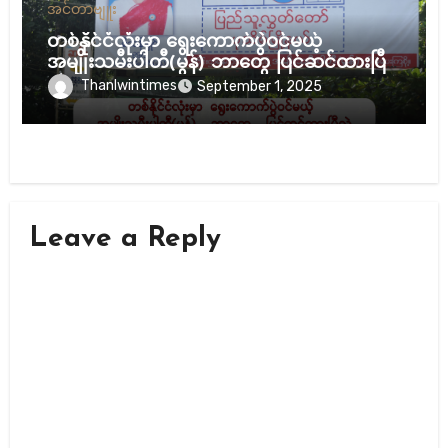
အင်တာဗျူး
တစ်နိုင်ငံလုံးမှာ ရွေးကောက်ပွဲဝင်မယ့်
အမျိုးသမီးပါတီ(မွန်) ဘာတွေ ပြင်ဆင်ထားပြီ
လဲ။
Thanlwintimes
September 1, 2025
Leave a Reply