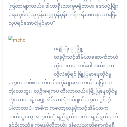
ကြတာများတယ်။ ဒါဟာရိုးသားမှုမရှိတာပဲ။ ဒေသဖွံ့ဖြိုး
ရေးလုပ်တဲ့သူ မှန်သမျှ မှန်မှန်၊ ကန်ကန်စေတနာထားပြီး
လုပ်ရင်အောင်မြင်မှာပဲ”
မချိုချို၊ မုဒုံမြို့
တန်ဖိုးသင့်အိမ်ယာဆောက်တယ်
ဆိုတာကကောင်းပါတယ်။ ဘာ
လို့လဲဆိုရင် မြို့ပြမှာနေထိုင်မှု
တွေက တစ်စ ထက်တစ်စတိုးများလာတယ်။ မြေကမ
တိုးလာဘူး။ လူဦးရေကပဲ တိုးလာတယ်။ မြို့ပြနေထိုင်မှု
တိုးလာတာနဲ့ အမျှ အိမ်ယာလိုအပ်ချက်တွေက ဒွန်တွဲ
ပါလာတာပဲ။ အဓိက ကတော့တန်ဖိုးသင့်အိမ်ယာက
ဘယ်သူတွေ အတွက်ကို ရည်ရွယ်တာလဲ။ ရည်ရွယ်ချက်
နှင့်ဦးတည်ချက်မှန်ဖို့လိုတယ်။ ဒါမှလည်းထိရောက်မှုရှိ