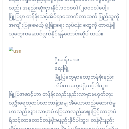
လည်း အနည်းဆုံးငှားနိုင်(၁၀၀၀၀) (၂၀၀၀၀)ပေါ့။
မြို့ပြမှာ တန်ဖိုးသင့်အိမ်ရာဆောက်တာထက် ပြည်သူကို
အကျိုးပြုစေမယ့် ဖွံ့ဖြိုးရေး လုပ်ငန်း တွေကို တာဝန်ရှိ
သူတွေကဆောင်ရွက်နိုင်ရန်တောင်းဆိုပါတယ်။
ဦးဆန်းအေး
ရေးမြို့
မြို့ပြတွေမှာတော့တန်ဖိုးနည်း
အိမ်ယာတွေမရှိသင့်ပါဘူး။
မြို့ပြအဆင့်ဟာ တန်ဖိုးလည်းနည်းလာမှာမဟုတ်ဘူး
လူဦးရေထူထပ်လာတာနဲ့အမျှ အိမ်ယာတည်ဆောက်မူ
ဟာလည်းများလာမှာပဲ မြေယာလည်းဈေးမြင့်လာမှာပဲ
ရှိသင့်တာတောင်တန်ဖိုးမနည်းနိုင်ပါဘူး။ တန်ဖိုးနည်း
အိမ်ယာများဟာ ကျေးရွာ မြို့နဲ့ မနီးမဝေးမှာပဲ လုပ်လို့ ရ