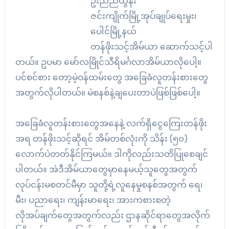
ဦးညီညီထွန်း
ဇင်းကျိုက်မြို့အုပ်ချုပ်ရေးမှုး၊
ပေါင်မြို့နယ်
တန်ဖိုးသင့်အိမ်ယာ ဆောက်သင့်ပါ
တယ်။ ဥပမာ မော်လမြိုင်သီရိမင်္ဂလာအိမ်ယာလိုပေါ့။
ပင်စင်စား တော့မဲ့ဝန်ထမ်းတွေ အခြေခံလူတန်းစားတွေ
အတွက်လိုပါတယ်။ မဲစနစ်နဲ့ချပေးတာပဲဖြစ်ဖြစ်ပေါ့။
အခြေခံလူတန်းစားတွေအနေနဲ့ လက်ရှိငွေကြေးတန်ဖိုး
အရ တန်ဖိုးသင့်ဆိုရင် အိမ်တစ်လုံးကို သိန်း (၅၀)
လောက်ပဲတတ်နိုင်ကြမယ်။ ဒါကိုလည်းသတိပြုစေချင်
ပါတယ်။ အဲဒီအိမ်ယာတွေမှာနေမယ့်သူတွေအတွက်
လုပ်ငန်းမစတင်မီမှာ သူတို့ရဲ့လူနေမှုစနစ်အတွက် ရေ၊
မီး၊ ပညာရေး၊ ကျန်းမာရေး၊ အားကစားစတဲ့
လိုအပ်ချက်တွေအတွက်လည်း ဌာနဆိုင်ရာတွေအလိုက်