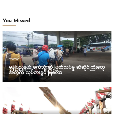
You Missed
သတင်း
မွန်ပြည်နယ် စက်သုံးဆီ ပြတ်လပ်မှု ဆီဆိုင်ကြီးတွေ
အတွက် လုပ်စားခွင် ဖြစ်လာ