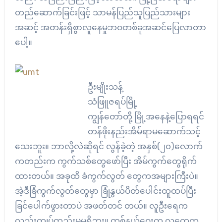
တည်ဆောက်ခြင်းဖြင့် သာမန်ပြည်သူပြည်သားများ
အဆင့် အတန်းရှိစွာလူနေမှုဘဝတစ်ခုအဆင်ပြေလာတာ
ပေါ့။
ဦးမျိုးသန့်
သံဖြူဇရပ်မြို့
ကျွန်တော်တို့ မြို့အနေနဲ့ပြောရရင်
တန်ဖိုးနည်းအိမ်ရာမဆောက်သင့်
သေးဘူး။ ဘာလို့လဲဆိုရင် လွန်ခဲ့တဲ့ အနှစ်(၂၀)လောက်
ကတည်းက ကွက်သစ်တွေဖော်ပြီး အိမ်ကွက်တွေရိုက်
ထားတယ်။ အခုထိ ခံကွက်လွတ် တွေကအများကြီးပဲ။
အဲ့ဒီခြံကွက်လွတ်တွေမှာ ခြုံနွယ်ပိတ်ပေါင်းထူထပ်ပြီး
ခြင်ပေါက်ဖွားတာပဲ အဖတ်တင် တယ်။ လူဦးရေက
လည်းကျပ်တည်းမှုမရှိဘူး။ တစ်နယ်ဝေးက လူတွေက