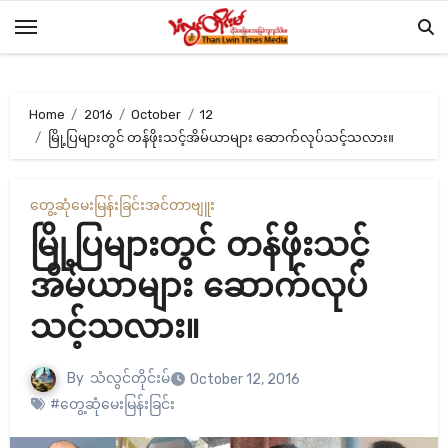
Skip
to
content
Home
2016
October
12
မြို့ပြများတွင် တန်ဖိုးသင့်အိမ်ယာများ ဆောက်လုပ်သင့်သလား။
တွေ့ဆုံမေးမြန်းခြင်း
အင်တာဗျူး
မြို့ပြများတွင် တန်ဖိုးသင့်
အိမ်ယာများ ဆောက်လုပ်
သင့်သလား။
By
သံလွင်တိုင်းမ်
October 12, 2016
#တွေ့ဆုံမေးမြန်းခြင်း