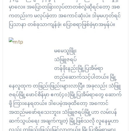
မှာလေ။ အပြောတခြားလုပ်တာတစ်လွဲဆိုရင်တော့ အစ
ကတည်းက မလုပ်ခဲ့တာ အကောင်ဆုံးပဲ။ ဒါမှမဟုတ်ရင်
ပြသာနာ တစ်ခုသာကျန်ခဲ့၊ ပြောစရာဖြစ်ခဲ့မှာအမှန်ပဲ။
မမေသူဖြိုး
သံဖြူဇရပ်
တန်ဖိုးနည်းမြို့ပြအိမ်ရာ
တည်ဆောက်သင့်ပါတယ်။ မြို့
နေလူထုက တဖြည်းဖြည်းများလာပြီ။ အခုလည်း သံဖြူ
ဇရပ်မြို့ဖောင်စိန်မှာ ဧက(၄၀)မြို့ပြအိမ်ရာတွေ ဆောက်
ဖို့ ကြားနေရတယ်။ ဒါပေမဲ့အခုထိတော့ အကောင်
အထည်မဖော်ရသေးဘူး။ သံဖြူဇရပ်မြို့ဟာ လမ်းပန်
ဆက်သွယ်ရေး အချက်ကျတဲ့ မြို့ဖြစ်သလို လူနေမှုဟာ
လည်း တဖြည်းဖြည်းမြင့်လာတယ်။ မြို့ပြအိမ်ရာများ