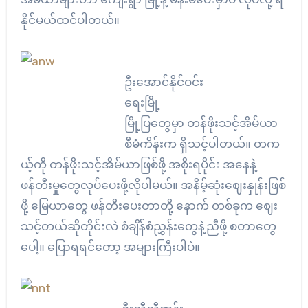
နိုင်မယ်ထင်ပါတယ်။
ဦးအောင်နိုင်ဝင်း
ရေးမြို့
မြို့ပြတွေမှာ တန်ဖိုးသင့်အိမ်ယာ
စီမံကိန်းက ရှိသင့်ပါတယ်။ တက
ယ့်ကို တန်ဖိုးသင့်အိမ်ယာဖြစ်ဖို့ အစိုးရပိုင်း အနေနဲ့
ဖန်တီးမှုတွေလုပ်ပေးဖို့လိုပါမယ်။ အနိမ့်ဆုံးဈေးနှုန်းဖြစ်
ဖို့ မြေယာတွေ ဖန်တီးပေးတာတို့ နောက် တစ်ခုက ဈေး
သင့်တယ်ဆိုတိုင်းလဲ စံချိန်စံညွှန်းတွေနဲ့ညီဖို့ စတာတွေ
ပေါ့။ ပြောရရင်တော့ အများကြီးပါပဲ။