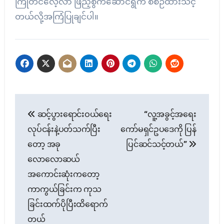
ကြိုတင်လေ့လာ ဖြည့်စွက်ဆောင်ရွက် စီစဉ်ထားသင့်
တယ်လို့အကြံပြုချင်ပါ။
Post
ဆင့်ပွားရောင်းဝယ်ရေး
“လူ့အခွင့်အရေး
navigation
လုပ်ငန်းနဲ့ပတ်သက်ပြီး
ကော်မရှင်ဥပဒေကို ပြန်
တော့ အခု
ပြင်ဆင်သင့်တယ်”
လောလောဆယ်
အကောင်းဆုံးကတော့
ကာကွယ်ခြင်းက ကုသ
ခြင်းထက်ပိုပြီးထိရောက်
တယ်