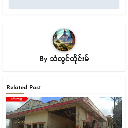
By
သံလွင်တိုင်းမ်
Related Post
အင်တာဗျူး