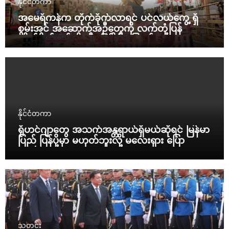
နိုင်ငံတကာ
အမေရိကန်က တိုက်ခိုက်လာရင် ပင်လယ်ကွေ့ ရှိ
စွမ်းအင် အဆောက်အဦတွေကို လက်တုံ့ပြန်
တိုက်ခိုက်မယ်လို့ အီရန် ခြိမ်းခြောက်
နိုင်ငံတကာ
ရိုဟင်ဂျာတွေ အသက်အန္တရာယ်ရှိမယ်ဆိုရင် မြန်မာ
ပြည် ပြန်ပို့မှာ မဟုတ်ဘူးလို့ မလေးရှား ပြော
သတင်း