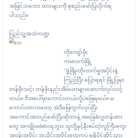
အမြင်သဘော ထားများကို စုစည်းဖော်ပြလိုက်ရ
ပါသည်။
ပြည်သူ့အသံကဏ္ဍ
ကိုကျော်မိုး
ကမာဝက်မြို့
“ဖွံ့ဖြိုးတိုးတက်မှုအပိုင်းနဲ့
ကြည့်ပြီး ပြောရရင် မြို့ပြမှာ
တန်ဖိုးသင့်၊ တန်ဖိုးနည်းအိမ်ယာများဆောက်လုပ်သင့်
တယ်။ ဒီအပေါ်မှာကောင်းတယ်လို့ပဲဖြေရမယ်။ မ
ကောင်းတာကတော့ အဲဒီမြေကွက်လုပ်ပြီး
အကောင်အထည်ဖော်ပြီးဆိုတာနဲ့ အခြေခံလူတန်းစား
တွေ အကျိုးမခံစားရဘူး။ သူတို့နှင့်နီးစပ်တဲ့လူကြီးတွေ၊
အဝန်းအဝိုင်း အသိုင်းအဝိုင်းတွေကပဲ ရရှိပိုင်ဆိုင်သွား