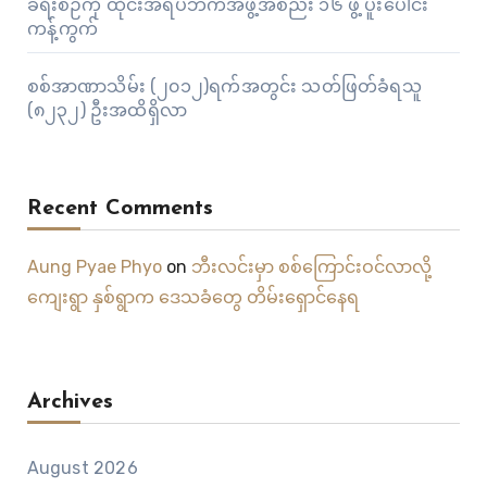
ခရီးစဉ်ကို ထိုင်းအရပ်ဘက်အဖွဲ့အစည်း ၁၆ ဖွဲ့ ပူးပေါင်း
ကန့်ကွက်
စစ်အာဏာသိမ်း (၂၀၁၂)ရက်အတွင်း သတ်ဖြတ်ခံရသူ
(၈၂၃၂) ဦးအထိရှိလာ
Recent Comments
Aung Pyae Phyo
on
ဘီးလင်းမှာ စစ်ကြောင်းဝင်လာလို့
ကျေးရွာ နှစ်ရွာက ဒေသခံတွေ တိမ်းရှောင်နေရ
Archives
August 2026