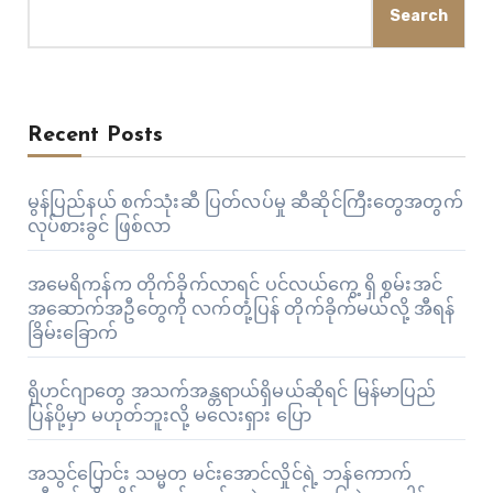
Search
Recent Posts
မွန်ပြည်နယ် စက်သုံးဆီ ပြတ်လပ်မှု ဆီဆိုင်ကြီးတွေအတွက်
လုပ်စားခွင် ဖြစ်လာ
အမေရိကန်က တိုက်ခိုက်လာရင် ပင်လယ်ကွေ့ ရှိ စွမ်းအင်
အဆောက်အဦတွေကို လက်တုံ့ပြန် တိုက်ခိုက်မယ်လို့ အီရန်
ခြိမ်းခြောက်
ရိုဟင်ဂျာတွေ အသက်အန္တရာယ်ရှိမယ်ဆိုရင် မြန်မာပြည်
ပြန်ပို့မှာ မဟုတ်ဘူးလို့ မလေးရှား ပြော
အသွင်ပြောင်း သမ္မတ မင်းအောင်လှိုင်ရဲ့ ဘန်ကောက်