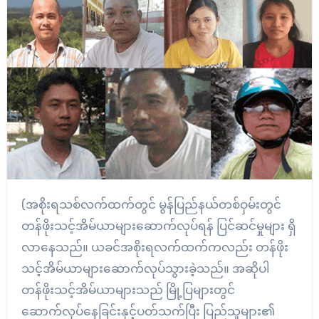
(အစိုးရသစ်လက်ထက်တွင် မွန်ပြည်နယ်တစ်ဝှမ်းတွင်
တန်ဖိုးသင့်အိမ်ယာများဆောက်လုပ်ရန် ပြင်ဆင်မှုများ ရှိ
လာနေသည်။ ယခင်အစိုးရလက်ထက်ကလည်း တန်ဖိုး
သင့်အိမ်ယာများဆောက်လုပ်သွားခဲ့သည်။ အဆိုပါ
တန်ဖိုးသင့်အိမ်ယာများသည် မြို့ပြများတွင်
ဆောက်လုပ်နေခြင်းနှင့်ပတ်သက်ပြီး ပြည်သူများ၏