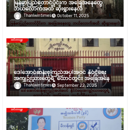
မြန်မာပြည်တောင်ပိုင်းက အခြေအနေတွေ
ဘယ်လောက်အထိ ဆိုးရွားနေလဲ
Thanlwintimes
October 11, 2025
အင်တာဗျူး
ဒေါ်အောင်ဆန်းစုကြည်အပါအဝင် နိုင်ငံရေး
အကျဉ်းသားတွေရဲ့ ထောင်တွင်း အခြေအနေ
ဘယ်လိုရှိနေသလဲ။
Thanlwintimes
September 22, 2025