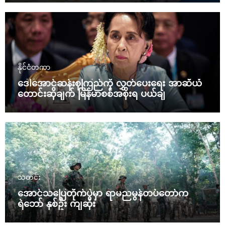
နိုင်ငံတကာ
ဒေါ်အောင်ဆန်းစုကြည်ကို လွှတ်ပေးရေး အာဆီယံ
တောင်းဆိုချက် မြန်မာစစ်အစိုးရ ပယ်ချ
သတင်း
အောင်သပြေတိုက်ပွဲမှာ ရာမညမွန်တပ်တော်က
ရဲဘော် နှစ်ဦး ကျဆုံး