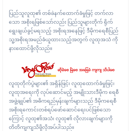
ပြည်သူလူထု၏ တစ်ခဲနက်ထောက်ခံမှုဖြင့် တက်လာ
သော အစိုးရဖြစ်သော်လည်း ပြည်သူများတိုက် ရိုက်
ရွေးချယ်ခွင့်မရသည့် အစိုးရအနေဖြင့် ဒီမိုကရေစီပြည်
သူ့အစိုးရအမည်ခံယူထားသည့်အတွက် လူထုအသံ ကို
နားထောင်ဖို့လိုသည်။
လူထုတိုက်ပွဲများ၏ အရှိန်ဖြင့်၊ လူထုထောက်ခံမှုဖြင့်၊
လူထုအရေးကို လုပ်ဆောင်မည့် အမျိုးသားဒီမိုက ရေစီ
အဖွဲ့ချုပ်၏ အဓိကရည်မှန်းချက်များသည် ဒီမိုကရေစီ
အစိုးရကောင်းတစ်ရပ်ဖော်ဆောင်ရေးပင်ဖြစ်သော
ကြောင့် လူထု၏အသံ၊ လူထု၏ လိုလားချက်များကို
တိတိကျကျသိဖို့လိုအပ်ပါသည်။