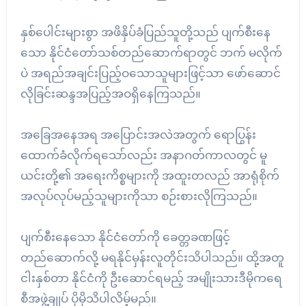
နှစ်ပေါင်းများစွာ အဖိနှိပ်ခံပြည်သူတို့သည် ပျက်စီးနေ
သော နိုင်ငံတော်သစ်တည်ဆောက်ရာတွင် ဘက် မလိုက်
ပဲ အရည်အချင်းပြည့်ဝသောသူများဖြင့်သာ ဖော်ဆောင်
လိုခြင်းဆန္ဒအပြည့်အဝရှိနေကြသည်။
အခြေအနေအရ အပြောင်းအလဲအတွက် ရောပြွန်း
ထောက်ခံလိုက်ရသော်လည်း အနာဂတ်ကာလတွင် မူ
ယင်းတို့၏ အရေးကိစ္စများကို အထူးတလည် အာရုံစိုက်
အလုပ်လုပ်မည့်သူများကိုသာ စဉ်းစားလိုကြသည်။
ပျက်စီးနေသော နိုင်ငံတော်ကို ခေတ္တခဏဖြင့်
တည်ဆောက်လို့ မရနိုင်မှန်းလူတိုင်းသိပါသည်။ ထို့အတူ
ငါးနှစ်တာ နိုင်ငံကို ဦးဆောင်ရမည့် အမျိုးသားဒီမိုကရေ
စီအဖွဲ့ချုပ် ပိုမိုသိပါလိမ့်မည်။