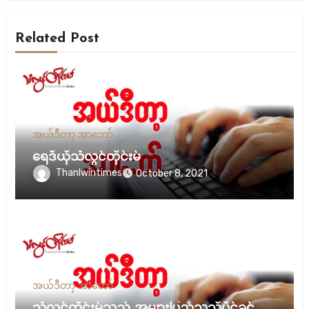
Related Post
အယ်ဒီတာ့ အာဘော်
ရေဒီယိုသံလွင်တိုင်းမ်
Thanlwintimes
October 8, 2021
အယ်ဒီတာ့ အာဘော်
သံလွင်တိုင်းမ်သည် အများပြည်သူသိပိုင်ခွင့်