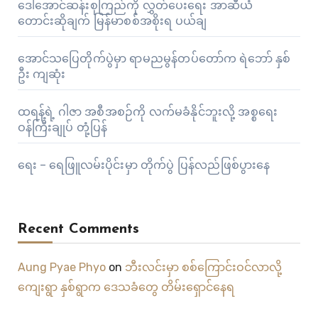
ဒေါ်အောင်ဆန်းစုကြည်ကို လွှတ်ပေးရေး အာဆီယံ
တောင်းဆိုချက် မြန်မာစစ်အစိုးရ ပယ်ချ
အောင်သပြေတိုက်ပွဲမှာ ရာမညမွန်တပ်တော်က ရဲဘော် နှစ်
ဦး ကျဆုံး
ထရန့်ရဲ့ ဂါဇာ အစီအစဉ်ကို လက်မခံနိုင်ဘူးလို့ အစ္စရေး
ဝန်ကြီးချုပ် တုံ့ပြန်
ရေး – ရေဖြူလမ်းပိုင်းမှာ တိုက်ပွဲ ပြန်လည်ဖြစ်ပွားနေ
Recent Comments
Aung Pyae Phyo
on
ဘီးလင်းမှာ စစ်ကြောင်းဝင်လာလို့
ကျေးရွာ နှစ်ရွာက ဒေသခံတွေ တိမ်းရှောင်နေရ