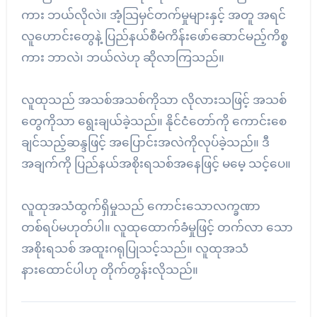
ကား ဘယ်လိုလဲ။ အံ့သြမှင်တက်မှုများနှင့် အတူ အရင်
လူဟောင်းတွေနဲ့ ပြည်နယ်စီမံကိန်းဖော်ဆောင်မည့်ကိစ္စ
ကား ဘာလဲ၊ ဘယ်လဲဟု ဆိုလာကြသည်။
လူထုသည် အသစ်အသစ်ကိုသာ လိုလားသဖြင့် အသစ်
တွေကိုသာ ရွေးချယ်ခဲ့သည်။ နိုင်ငံတော်ကို ကောင်းစေ
ချင်သည့်ဆန္ဒဖြင့် အပြောင်းအလဲကိုလုပ်ခဲ့သည်။ ဒီ
အချက်ကို ပြည်နယ်အစိုးရသစ်အနေဖြင့် မမေ့ သင့်ပေ။
လူထုအသံထွက်ရှိမှုသည် ကောင်းသောလက္ခဏာ
တစ်ရပ်မဟုတ်ပါ။ လူထုထောက်ခံမှုဖြင့် တက်လာ သော
အစိုးရသစ် အထူးဂရုပြုသင့်သည်။ လူထုအသံ
နားထောင်ပါဟု တိုက်တွန်းလိုသည်။