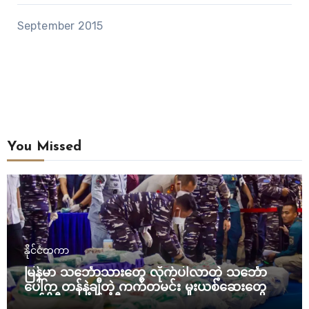
September 2015
You Missed
နိုင်ငံတကာ
မြန်မာ သင်္ဘောသားတွေ လိုက်ပါလာတဲ့ သင်္ဘော
ပေါ်က တန်နဲ့ချီတဲ့ ကက်တမင်း မူးယစ်ဆေးတွေကို
အင်ဒိုနီးရှား ဖမ်းဆီး