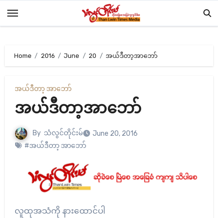
Skip
to
content
Home
2016
June
20
အယ်ဒီတာ့အာဘော်
အယ်ဒီတာ့ အာဘော်
အယ်ဒီတာ့အာဘော်
By
သံလွင်တိုင်းမ်
June 20, 2016
#အယ်ဒီတာ့ အာဘော်
လူထုအသံကို နားထောင်ပါ