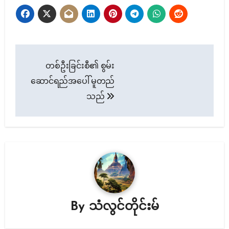
Post
တစ်ဦးခြင်းစီ၏ စွမ်း
navigation
ဆောင်ရည်အပေါ် မူတည်
သည်
By
သံလွင်တိုင်းမ်