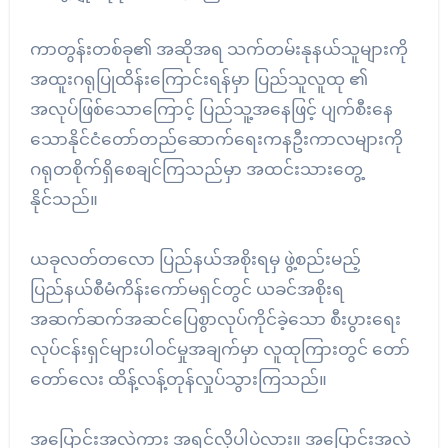
ကာတွန်းတစ်ခု၏ အဆိုအရ သက်တမ်းနုနယ်သူများကို
အထူးဂရုပြုထိန်းကြောင်းရန်မှာ ပြည်သူလူထု ၏
အလုပ်ဖြစ်သောကြောင့် ပြည်သူ့အနေဖြင့် ပျက်စီးနေ
သောနိုင်ငံတော်တည်ဆောက်ရေးကနဦးကာလများကို
ဂရုတစိုက်ရှိစေချင်ကြသည်မှာ အထင်းသားတွေ့
နိုင်သည်။
ယခုလတ်တလော ပြည်နယ်အစိုးရမှ ဖွဲ့စည်းမည့်
ပြည်နယ်စီမံကိန်းကော်မရှင်တွင် ယခင်အစိုးရ
အဆက်ဆက်အဆင်ပြေစွာလုပ်ကိုင်ခဲ့သော စီးပွားရေး
လုပ်ငန်းရှင်များပါဝင်မှုအချက်မှာ လူထုကြားတွင် တော်
တော်လေး ထိန့်လန့်တုန်လှုပ်သွားကြသည်။
အပြောင်းအလဲကား အရင်လိုပါပဲလား။ အပြောင်းအလဲ