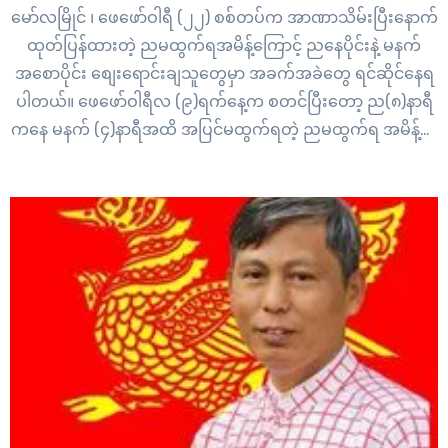
မော်လမြိုင် ၊ ဖေဖော်ဝါရီ (၂၂) စစ်တပ်က အာဏာသိမ်းပြီးနောက်
ထုတ်ပြန်ထားတဲ့ ညမထွက်ရအမိန့်ကြောင့် ညနေပိုင်းနဲ့ မနက်
အစောပိုင်း စျေးရောင်းချသူတွေမှာ အခက်အခဲတွေ ရင်ဆိုင်နေရ
ပါတယ်။ ဖေဖော်ဝါရီလ (၉)ရက်နေ့က စတင်ပြီးတော့ ည(၈)နာရီ
ကနေ မနက် (၄)နာရီအထိ အပြင်မထွက်ရတဲ့ ညမထွက်ရ အမိန့်ကို
တပ်က ထုတ်ပြန်ထားတာပါ။ အခုလို အခြေအနေကြောင့်
ည(၈)နာရီကျော်ထိ စျေးရောင်းချခွင့် မရှိတော့လို့ ညနေခင်း…