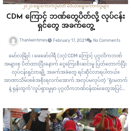
၂၀၂၀ ရွေးကောက်ပွဲ
မာတီ မီဒီယာ
ရွေးကောက်ပွဲများ
CDM ကြောင့် ဘဏ်တွေပိတ်လို့ လုပ်ငန်း
ရှင်တွေ အခက်တွေ့
Thanlwintimes
February 17, 2021
No Comments
မော်လမြိုင် ၊ ဖေဖော်ဝါရီ (၁၇) CDM ‌ကြောင့် ပုဂ္ဂလိကဘဏ်
အများစု ပိတ်ထားပြီးနောက် ငွေကြေးစီးဆင်းမှု ပြတ်တောက်ပြီး
လုပ်ငန်းရှင်တချို့ အခက်အခဲတွေ ရင်ဆိုင်လာရပါတယ်။
အာဏာသိမ်းစစ်အစိုးရလက်အောက် အလုပ်မလုပ်တဲ့ “ရုံးမတက်
နဲ့ ရုန်းထွက်”လှုပ်ရှားမှုမှာ ပုဂ္ဂလိကဘဏ်ဝန်ထမ်းတွေအပြင်
အခြားဌာနဆိုင်ရာ ဝန်ထမ်းတွေလည်း ပါဝင်လာတာ ဖြစ်ပါတယ်။
ပြည်နယ်အတွင်းမှာတော့ ပုဂ္ဂလိကဘဏ်တွေဖြစ်တဲ့ ကမ္ဘောဇ
ဘဏ်ခွဲ၊ ဧရာဝတီဘဏ်ခွဲ၊ ရိုးမဘဏ်ခွဲ၊ မြန်မာ့ရှေ့ဆောင်ဘဏ်ခွဲ၊
အာရှစိမ်းလန်းမှုဖွံ့ဖြိုးရေးဘဏ်ခွဲ၊ သမဝါယမဘဏ်ခွဲ၊…