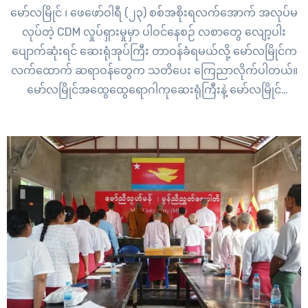
မော်လမြိုင် ၊ ဖေဖော်ဝါရီ (၂၃) စစ်အစိုးရလက်အောက် အလုပ်မ
လုပ်တဲ့ CDM လှုပ်ရှားမှုမှာ ပါဝင်နေစဉ် လစာတွေ လျော့ပါး
ပျောက်ဆုံးရင် ဆေးရုံအုပ်ကြီး တာဝန်ခံရမယ်လို့ မော်လမြိုင်က
လက်ထောက် ဆရာဝန်တွေက သတိပေး ကြေညာလိုက်ပါတယ်။
မော်လမြိုင်အထွေထွေရောဂါကုဆေးရုံကြီးနဲ့ ​မော်လမြိုင်
အမျိုးသမီးနဲ့ကလေး ဆေးရုံကြီးက လက်ထောက်ဆရာဝန်တွေ
ဟာ စစ်အစိုးရလက်အောက် အလုပ်မလုပ်တဲ့ CDM လှုပ်ရှားမှုမှာ
ပါဝင်နေကြတာ ဖြစ်ပါတယ်။ ဆေးရုံမလာဘဲ CDM…