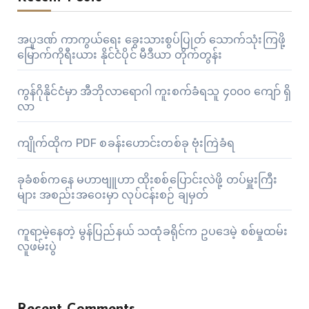
အပူဒဏ် ကာကွယ်ရေး ခွေးသားစွပ်ပြုတ် သောက်သုံးကြဖို့
မြောက်ကိုရီးယား နိုင်ငံပိုင် မီဒီယာ တိုက်တွန်း
ကွန်ဂိုနိုင်ငံမှာ အီဘိုလာရောဂါ ကူးစက်ခံရသူ ၄၀၀၀ ကျော် ရှိ
လာ
ကျိုက်ထိုက PDF စခန်းဟောင်းတစ်ခု ဗုံးကြဲခံရ
ခုခံစစ်ကနေ မဟာဗျူဟာ ထိုးစစ်ပြောင်းလဲဖို့ တပ်မှူးကြီး
များ အစည်းအဝေးမှာ လုပ်ငန်းစဉ် ချမှတ်
ကူရာမဲ့နေတဲ့ မွန်ပြည်နယ် သထုံခရိုင်က ဥပဒေမဲ့ စစ်မှုထမ်း
လူဖမ်းပွဲ