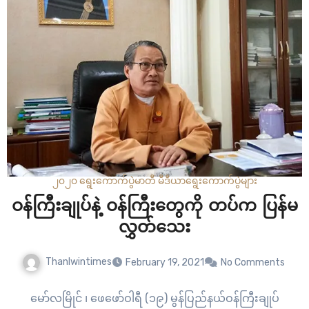
၂၀၂၀ ရွေးကောက်ပွဲ
မာတီ မီဒီယာ
ရွေးကောက်ပွဲများ
ဝန်ကြီးချုပ်နဲ့ ဝန်ကြီးတွေကို တပ်က ပြန်မ
လွှတ်သေး
Thanlwintimes
February 19, 2021
No Comments
မော်လမြိုင် ၊ ဖေဖော်ဝါရီ (၁၉) မွန်ပြည်နယ်ဝန်ကြီးချုပ်