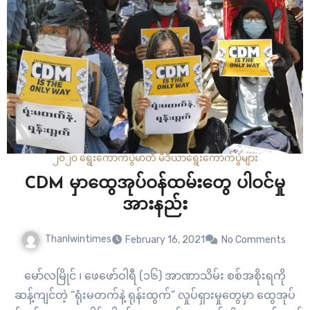
၂၀၂၀ ရွေးကောက်ပွဲ
မာတီ မီဒီယာ
ရွေးကောက်ပွဲများ
CDM မှာထွေအုပ်ဝန်ထမ်းတွေ ပါဝင်မှု
အားနည်း
Thanlwintimes
February 16, 2021
No Comments
မော်လမြိုင် ၊ ဖေဖော်ဝါရီ (၁၆) အာဏာသိမ်း စစ်အစိုးရကို
ဆန့်ကျင်တဲ့ “ရုံးမတက်နဲ့ ရုန်းထွက်” လှုပ်ရှားမှုတွေမှာ ထွေအုပ်