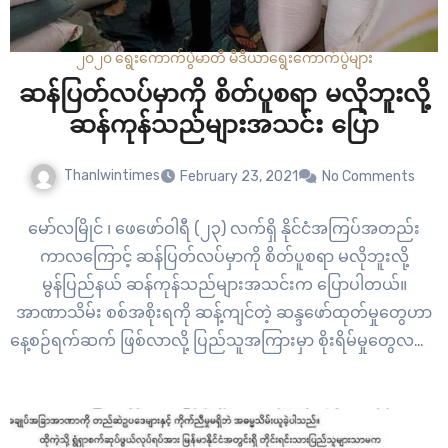
၂၀၂၀ ရွေးကောက်ပွဲ
မာတီ မီဒီယာ
ရွေးကောက်ပွဲများ
ဆန်ပြတ်လပ်မှာကို စိတ်ပူစရာ မလိုဘူးလို့
ဆန်ကုန်သည်များအသင်း ပြော
Thanlwintimes
February 23, 2021
No Comments
မော်လမြိုင် ၊ ဖေဖော်ဝါရီ (၂၃) လက်ရှိ နိုင်ငံအကြပ်အတည်း
ကာလကြောင့် ဆန်ပြတ်လပ်မှာကို စိတ်ပူစရာ မလိုဘူးလို့
မွန်ပြည်နယ် ဆန်ကုန်သည်များအသင်းက ပြောပါတယ်။
အာဏာသိမ်း စစ်အစိုးရကို ဆန့်ကျင်တဲ့ ဆန္ဒဖော်ထုတ်မှုတွေဟာ
နေ့စဉ်ရက်ဆက် ဖြစ်လာလို့ ပြည်သူအကြားမှာ စိုးရိမ်မှုတွေလည်း
ရှိလာနေပါတယ်။ အချို့ပြည်သူတွေဟာ စိုးရိမ်စိတ်တွေကြောင့်
ဆန်နဲ့အတူ မီးဖိုချောင်သုံးပစ္စည်းတွေကို အလုအယက် ဝယ်ယူခဲ့
လို့ စျေးကွက်မှာ ပြတ်လပ်ပြီး စျေးနှုန်း…