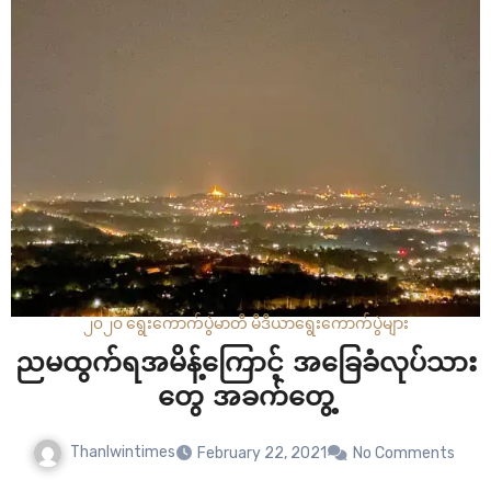
ဒါဟာ စစ်ကောင်စီမှ ခန့်အပ်ထားတဲ့ ဦးသိန်းစိုး ဦးဆောင်သော…
၂၀၂၀ ရွေးကောက်ပွဲ
မာတီ မီဒီယာ
ရွေးကောက်ပွဲများ
ညမထွက်ရအမိန့်ကြောင့် အခြေခံလုပ်သား
တွေ အခက်တွေ့
Thanlwintimes
February 22, 2021
No Comments