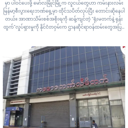
မှာ ပါဝင်ပေးဖို့ မော်လမြိုင်မြို့က လူငယ်တွေဟာ ကမ်းနားလမ်း
မြန်မာ့စီးပွားရေးဘဏ်ရှေ့မှာ ထိုင်သပိတ်လုပ်ပြီး တောင်းဆိုနေပါ
တယ်။ အာဏာသိမ်းစစ်အစိုးရကို ဆန့်ကျင်တဲ့ “ရုံးမတက်နဲ့ ရုန်း
ထွက်”လှုပ်ရှားမှုကို နိုင်ငံတဝှမ်းက ဌာနဆိုင်ရာဝန်ထမ်းတွေအပြင်
ပုဂ္ဂလိက ဝန်ထမ်းတွေက ကျယ်ကျယ်ပြန့်ပြန့် လုပ်ဆောင်နေပါ
တယ်။ မွန်ပြည်နယ်မှာတော့ ပုဂ္ဂလိက ဘဏ်ဝန်ထမ်း အများစုက
CDM…