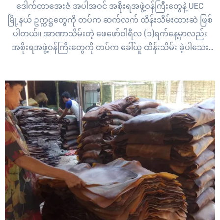
ဒေါက်တာအေးဇံ အပါအဝင် အစိုးရအဖွဲ့ဝန်ကြီးတွေနဲ့ UEC
မြို့နယ် ဥက္ကဋ္ဌတွေကို တပ်က ဆက်လက် ထိန်းသိမ်းထားဆဲ ဖြစ်
ပါတယ်။ အာဏာသိမ်းတဲ့ ဖေဖော်ဝါရီလ (၁)ရက်နေ့မှာလည်း
အစိုးရအဖွဲ့ဝန်ကြီးတွေကို တပ်က ခေါ်ယူ ထိန်းသိမ်း ခဲ့ပါသေး
တယ်။ အဲ့ဒီနောက်မှာ ပြန်လည်လွှတ်ပေးပြီး နေအိမ်အကျယ်ချုပ်
ချထားရာမှ ဖေဖော်ဝါရီလ (၁၀)ရက်နေ့ ညပိုင်းမှာ…