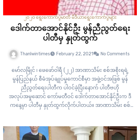
၂၀၂၀ ရွေးကောက်ပွဲ
မာတီ မီဒီယာ
ရွေးကောက်ပွဲများ
ဒေါက်တာအောင်နိုင်ဦး မွန်ညီညွတ်ရေး
ပါတီမှ နှုတ်ထွက်
Thanlwintimes
February 22, 2021
No Comments
မော်လမြိုင် ၊ ဖေဖော်ဝါရီ (၂၂) အာဏာသိမ်း စစ်အစိုးရရဲ့
မွန်ပြည်နယ် စီမံအုပ်ချုပ်မှုကောင်စီမှာ အဖွဲ့ဝင်အဖြစ် မွန်
ညီညွတ်ရေးပါတီက ပါဝင်ခဲ့ပြီးနောက် ပါတီဗဟို
အလုပ်အမှုဆောင် ကော်မတီဝင် ဒေါက်တာအောင်နိုင်ဦးက ဒီ
ကနေ့မှာ ပါတီမှ နှုတ်ထွက်လိုက်ပါတယ်။ အာဏာသိမ်း စစ်
အစိုးရရဲ့ ကမ်းလှမ်းမှုအပေါ် မွန်ညီညွတ်ရေးပါတီ ဗဟို
အလုပ်အမှုဆောင် အများစုက လက်ခံဖို့ ဆုံးဖြတ်ပြီးနောက် ပါတီ
အတွင်း သဘောထား ကွဲလွဲမှုတွေ ရှိခဲ့တာလည်း ဖြစ်ပါတယ်။…