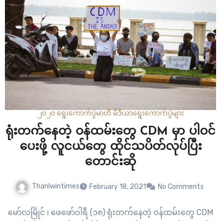
၂၀၂၀ ရွေးကောက်ပွဲ
မာတီ မီဒီယာ
ရွေးကောက်ပွဲများ
ရုံးတက်နေတဲ့ ဝန်ထမ်းတွေ CDM မှာ ပါဝင်
ပေးဖို့ လူငယ်တွေ ထိုင်သပိတ်လုပ်ပြီး
တောင်းဆို
Thanlwintimes
February 18, 2021
No Comments
မော်လမြိုင် ၊ ဖေဖော်ဝါရီ (၁၈) ရုံးတက်နေတဲ့ ဝန်ထမ်းတွေ CDM