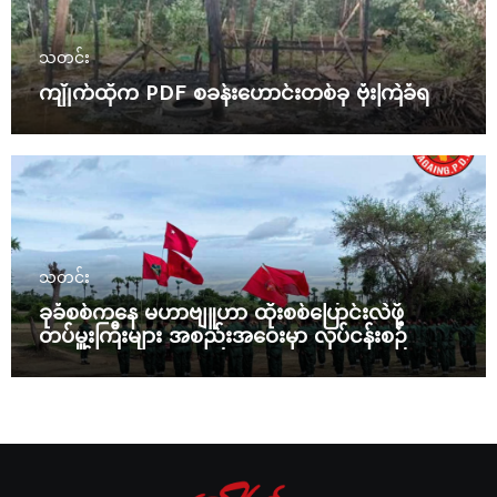
သတင်း
ကျိုက်ထိုက PDF စခန်းဟောင်းတစ်ခု ဗုံးကြဲခံရ
သတင်း
ခုခံစစ်ကနေ မဟာဗျူဟာ ထိုးစစ်ပြောင်းလဲဖို့
တပ်မှူးကြီးများ အစည်းအဝေးမှာ လုပ်ငန်းစဉ်
ချမှတ်