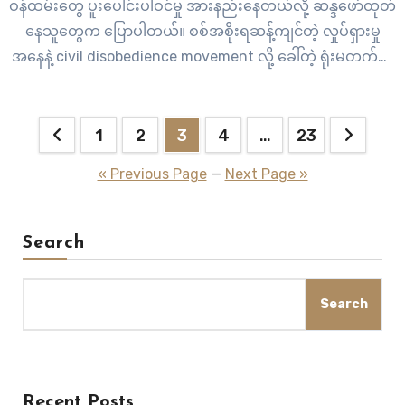
ဝန်ထမ်းတွေ ပူးပေါင်းပါဝင်မှု အားနည်းနေတယ်လို့ ဆန္ဒဖော်ထုတ်
နေသူတွေက ပြောပါတယ်။ စစ်အစိုးရဆန့်ကျင်တဲ့ လှုပ်ရှားမှု
အနေနဲ့ civil disobedience movement လို့ ခေါ်တဲ့ ရုံးမတက်တဲ့
လှုပ်ရှားမှုကို နိုင်ငံတဝှမ်းမှာ ဝန်ထမ်းတွေက ကျယ်ကျယ်ပြန့်ပြန့်
လှုပ်ရှားနေတာ ဖြစ်ပါတယ်။ ဒီလှုပ်ရှားမှုမှာ…
Posts
1
2
3
4
…
23
pagination
« Previous Page
—
Next Page »
Search
Search
Recent Posts