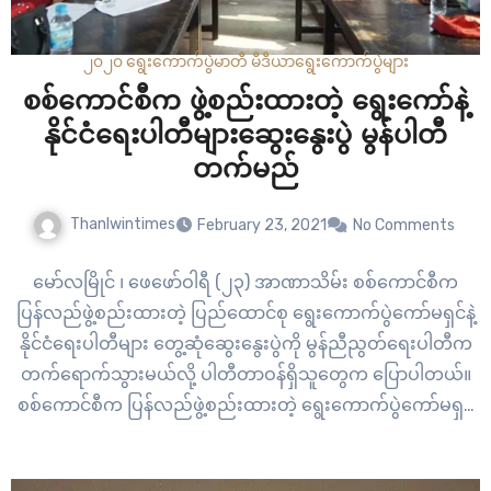
၂၀၂၀ ရွေးကောက်ပွဲ
မာတီ မီဒီယာ
ရွေးကောက်ပွဲများ
စစ်ကောင်စီက ဖွဲ့စည်းထားတဲ့ ရွေးကော်နဲ့
နိုင်ငံရေးပါတီများဆွေးနွေးပွဲ မွန်ပါတီ
တက်မည်
Thanlwintimes
February 23, 2021
No Comments
မော်လမြိုင် ၊ ဖေဖော်ဝါရီ (၂၃) အာဏာသိမ်း စစ်ကောင်စီက
ပြန်လည်ဖွဲ့စည်းထားတဲ့ ပြည်ထောင်စု ရွေးကောက်ပွဲကော်မရှင်နဲ့
နိုင်ငံရေးပါတီများ တွေ့ဆုံဆွေးနွေးပွဲကို မွန်ညီညွတ်ရေးပါတီက
တက်ရောက်သွားမယ်လို့ ပါတီတာဝန်ရှိသူတွေက ပြောပါတယ်။
စစ်ကောင်စီက ပြန်လည်ဖွဲ့စည်းထားတဲ့ ရွေးကောက်ပွဲကော်မရှင်
အသစ်ဟာ နိုင်ငံရေးပါတီတွေနဲ့ တွေ့ဆုံဆွေးနွေးမည်ဟုဆိုပြီး
ဖေဖော်ဝါရီလ (၂၂)ရက်နေ့ ရက်စွဲနဲ့ ဖိတ်ကြားခဲ့တာ ဖြစ်ပါတယ်။