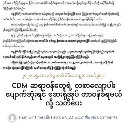
၂၀၂၀ ရွေးကောက်ပွဲ
မာတီ မီဒီယာ
ရွေးကောက်ပွဲများ
CDM ဆရာဝန်တွေရဲ့ လစာလျော့ပါး
ပျောက်ဆုံးရင် ဆေးရုံအုပ် တာဝန်ခံရမယ်
လို့ သတိပေး
Thanlwintimes
February 23, 2021
No Comments