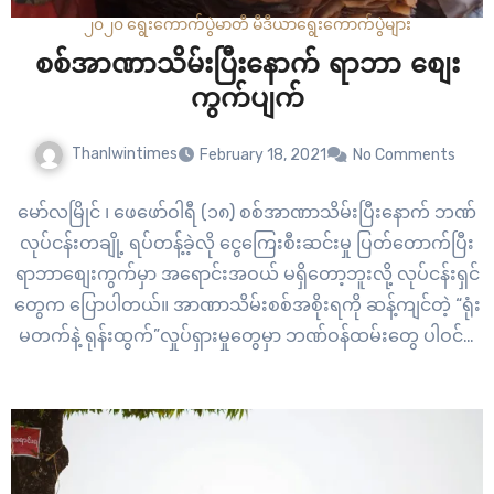
၂၀၂၀ ရွေးကောက်ပွဲ
မာတီ မီဒီယာ
ရွေးကောက်ပွဲများ
စစ်အာဏာသိမ်းပြီးနောက် ရာဘာ စျေး
ကွက်ပျက်
Thanlwintimes
February 18, 2021
No Comments
မော်လမြိုင် ၊ ဖေဖော်ဝါရီ (၁၈) စစ်အာဏာသိမ်းပြီးနောက် ဘဏ်
လုပ်ငန်းတချို့ ရပ်တန့်ခဲ့လို ငွေကြေးစီးဆင်းမှု ပြတ်တောက်ပြီး
ရာဘာစျေးကွက်မှာ အရောင်းအဝယ် မရှိတော့ဘူးလို့ လုပ်ငန်းရှင်
တွေက ပြောပါတယ်။ အာဏာသိမ်းစစ်အစိုးရကို ဆန့်ကျင်တဲ့ “ရုံး
မတက်နဲ့ ရုန်းထွက်”လှုပ်ရှားမှုတွေမှာ ဘဏ်ဝန်ထမ်းတွေ ပါဝင်ခဲ့
လို့ ပုဂ္ဂလိက ဘဏ်လုပ်ငန်းတွေ ရပ်နားထားရပါတယ်။ အခုလို
အခြေအနေတွေကြောင့် လက်ထဲမှာ ငွေကြေးပြတ်တောက်နေတဲ့
အတွက် ရာဘာ အရောင်းအဝယ် မလုပ်နေဘူးလို့…