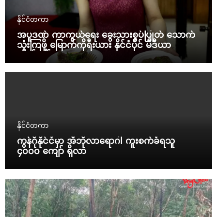
နိုင်ငံတကာ
အပူဒဏ် ကာကွယ်ရေး ခွေးသားစွပ်ပြုတ် သောက်
သုံးကြဖို့ မြောက်ကိုရီးယား နိုင်ငံပိုင် မီဒီယာ
တိုက်တွန်း
နိုင်ငံတကာ
ကွန်ဂိုနိုင်ငံမှာ အီဘိုလာရောဂါ ကူးစက်ခံရသူ
၄၀၀၀ ကျော် ရှိလာ