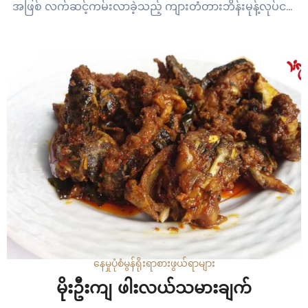
အဖြစ် လက်ဆင့်ကမ်းလာခဲ့သည့် ကျားတံတားဘိန်းမုန့်လုပ်ငန်း
ကို သံလွင်တိုင်းမ်ရဲ့ တိုင်းရင်းသားရိုးရာအစားအစာကဏ္ဍအဖြစ်
တင်ဆက်လိုက်ပါတယ်။ ကျားတံတားဘိန်းမုန့်လုပ်ငန်းကို
နောက်ထပ်မျိုးဆက်တွေကို လက်ဆင့်ကမ်းတော့မှာမဟုတ်ဘူးလို့
လက်ရှိလုပ်ကိုင်နေတဲ့သူတွေက ပြောပါတယ်။ ဘာပဲဖြစ်ဖြစ် မော်
လမြိုင်က ကျားတံတားဘိန်းမုန့်ကို မြည်းစမ်းဖို့ သတင်းပါးပါရ
စေ။ ရိုက်ကူး – နောင်ခန့်
နေမှုပုံစံ
မွန်ရိုးရာစားဖွယ်ရာများ
မိုးဦးကျ ဖါးလယ်သမားချက်