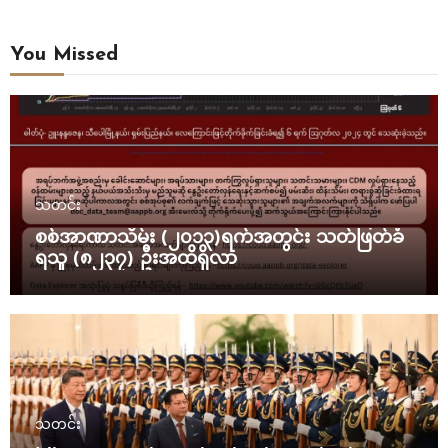
You Missed
သတင်း
စစ်အာဏာသိမ်း (၂၀၁၃)ရက်အတွင်း သတ်ဖြတ်ခံ
ရသူ (၈၂၃၇) ဦးအထိရှိလာ
သတင်း