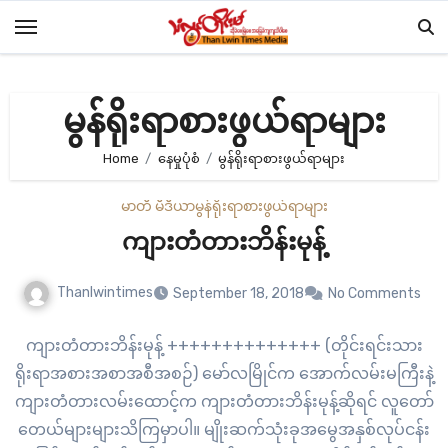
Skip
to
content
မွန်ရိုးရာစားဖွယ်ရာများ
Home
နေမှုပုံစံ
မွန်ရိုးရာစားဖွယ်ရာများ
မာတီ မီဒီယာ
မွန်ရိုးရာစားဖွယ်ရာများ
ကျားတံတားဘိန်းမုန့်
Thanlwintimes
September 18, 2018
No Comments
ကျားတံတားဘိန်းမုန့် ++++++++++++++ (တိုင်းရင်းသား
ရိုးရာအစားအစာအစီအစဉ်) မော်လမြိုင်က အောက်လမ်းမကြီးနဲ့
ကျားတံတားလမ်းထောင့်က ကျားတံတားဘိန်းမုန့်ဆိုရင် လူတော်
တေယ်များများသိကြမှာပါ။ မျိုးဆက်သုံးခုအမွေအနှစ်လုပ်ငန်း