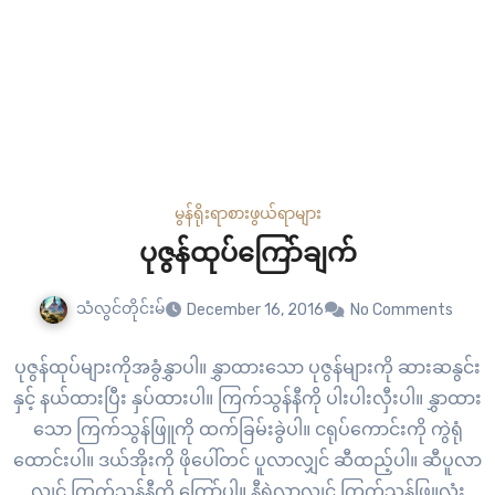
မွန်ရိုးရာစားဖွယ်ရာများ
ပုဇွန်ထုပ်ကြော်ချက်
သံလွင်တိုင်းမ်
December 16, 2016
No Comments
ပုဇွန်ထုပ်များကိုအခွံနွှာပါ။ နွှာထားသော ပုဇွန်များကို ဆားဆနွင်း
နှင့် နယ်ထားပြီး နှပ်ထားပါ။ ကြက်သွန်နီကို ပါးပါးလှီးပါ။ နွှာထား
သော ကြက်သွန်ဖြူကို ထက်ခြမ်းခွဲပါ။ ငရုပ်ကောင်းကို ကွဲရုံ
ထောင်းပါ။ ဒယ်အိုးကို ဖိုပေါ်တင် ပူလာလျှင် ဆီထည့်ပါ။ ဆီပူလာ
လျှင် ကြက်သွန်နီကို ကြော်ပါ။ နီရဲလာလျှင် ကြက်သွန်ဖြူလုံး