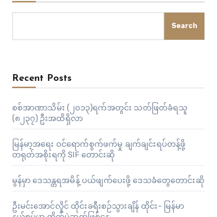
Search
Recent Posts
စစ်အာဏာသိမ်း (၂၀၁၃)ရက်အတွင်း သတ်ဖြတ်ခံရသူ
(၈၂၃၇) ဦးအထိရှိလာ
မြန်မာ့အရေး ဝင်ရောက်စွက်ဖက်မှု ချက်ချင်းရပ်တန့်ဖို့
တရုတ်အစိုးရကို SIF တောင်းဆို
မွန်မှာ ဒေသန္တရအမိန့် ပယ်ဖျက်ပေးဖို့ ဒေသခံတွေတောင်းဆို
ဦးမင်းအောင်လှိုင် ထိုင်းခရီးစဉ်သွားချိန် ထိုင်း- မြန်မာ
နယ်စပ်မှာ တိုက်ပွဲဆက်ဖြစ်နေ