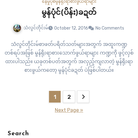
နေမှုပုံစံ
မွန်ရိုးရာစားဖွယ်ရာများ
မွန်ပုံင်(ပိန်း)ခဍတ်
သံလွင်တိုင်းမ်
October 12, 2016
No Comments
သံလွင်တိုင်းမ်စာဖတ်ပရိတ်သတ်များအတွက် အထူးကဏ္ဍ
တစ်ရပ်အဖြစ် မွန်ရိုးရာစားသောက်ဖွယ်ရာများ ကဏ္ဍကို ဖွင့်လှစ်
ထားပါသည်။ ယခုတစ်ပတ်အတွက် အလှည့်ကျလာတဲ့ မွန်ရိုးရာ
စားဖွယ်ကတော့ မွန်ပုံင်ခဍတ် ပဲဖြစ်ပါတယ်။
Posts
1
2
pagination
Next Page »
Search