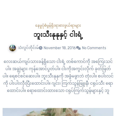
နေမှုပုံစံ
မွန်ရိုးရာစားဖွယ်ရာများ
ဘူးသီးနုနုနှင့် ငါးရံ့
သံလွင်တိုင်းမ်
November 18, 2016
No Comments
လေးဆယ်ကျပ်သားခန့်ရှိသော ငါးရံ့ တစ်ကောင်ကို အကြေးသင်
ပါ။ အချွဲများ ကုန်အောင်ပွတ်ပါ။ ငါးကိုအကွင်းလိုက် ခုတ်ဖြတ်
ပါ။ ရေစင်စင်ဆေးပါ။ ဘူးသီးနုနုကို အခွံမခွာဘဲ တုံးပါ။ စပါးလင်
ကို ပါးပါးလှီးပြီးထောင်းပါ။ ဂျင်း၊ ကြက်သွန်ဖြူ၊နီ၊ ငရုပ်သီး ရော
ထောင်းပါ။ ရောထောင်းထားသော ငရုပ်ကြက်သွန်များနှင့် ဘူ