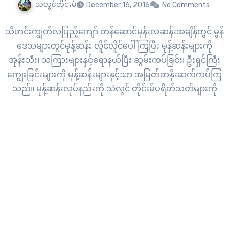
သံလွင်တိုင်းမ်
December 16, 2016
No Comments
သီတင်းကျွတ်လပြည့်ကျော် တန်ဆောင်မုန်းလဆန်းအချိန်တွင် မွန်
ဒေသများတွင်မုန့်ဆန်း လိူင်လိူင်ပေါ်ကြပြီး မုန့်ဆန်းများကို
အုန်းသီး၊ သကြားများနှင့်ရောနယ်ပြီး ဆွမ်းကပ်ခြင်း၊ ဦးရှင်ကြီး
ကျွေးခြင်းများကို မုန့်ဆန်းများနှင့်သာ အမြတ်တနိုးဆက်ကပ်ကြ
သည်။ မုန့်ဆန်းလုပ်နည်းကို သံလွင် တိုင်းမ်ပရိတ်သတ်များကို