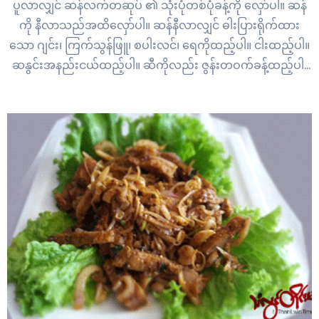
ပူလာလျှင် ဆန်လက်တဆုပ် ၏ သုံးပုံတစ်ပုံခန့်ကို လှော်ပါ။ ဆန်
ကို နီလာသည်အထိလှော်ပါ။ ဆန်နီလာလျှင် ဓါးပြားရိုက်ထား
သော ဂျင်း၊ ကြက်သွန်ဖြူ၊ စပါးလင်၊ ရေကိုထည့်ပါ။ ငါးထည့်ပါ။
ဆနွင်းအနည်းငယ်ထည့်ပါ။ ဆီကိုလည်း ဇွန်းတဝက်ခန့်ထည့်ပါ၊
ဆားထည့်ပါ။ မီးဖုတ်ထားသော မျှင်ငပိထည့်ပါ။ ရေဆူလာပြီး
ဆန်လှော်နူးလာ သည် အထိချက်ပါ။ ဆန်လှော်နူးလာလျှင် အပေါ့
အငန်မြည်း…