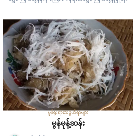
မွန်ရိုးရာစားဖွယ်ရာများ
မွန်မုန့်ဆန်း