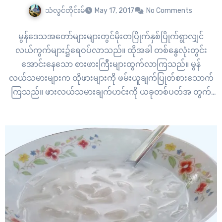
သံလွင်တိုင်းမ်
May 17, 2017
No Comments
မွန်ဒေသအတော်များများတွင်မိုးတပြိုက်နှစ်ပြိုက်ရွာလျှင်
လယ်ကွက်များ၌ရေဝပ်လာသည်။ ထိုအခါ တစ်နွေလုံးတွင်း
အောင်းနေသော စားဖားကြီးများထွက်လာကြသည်။ မွန်
လယ်သမားများက ထိုဖားများကို ဖမ်းယူချက်ပြုတ်စားသောက်
ကြသည်။ ဖားလယ်သမားချက်ဟင်းကို ယခုတစ်ပတ်အ တွက်
တင်ဆက်လိုက်ရပါသည်။