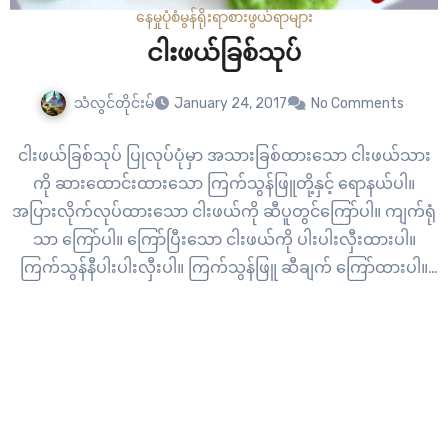
နေမှုပုံစံ
မွန်ရိုးရာစားဖွယ်ရာများ
ငါးဖယ်ခြစ်သုပ်
သံလွင်တိုင်းမ်
January 24, 2017
No Comments
ငါးဖယ်ခြစ်သုပ် ပြုလုပ်ပုံမှာ အသားခြစ်ထားသော ငါးဖယ်သား
ကို ဆားထောင်းထားသော ကြက်သွန်ဖြူတို့နှင့် ရောနယ်ပါ။
အပြားလိုက်လုပ်ထားသော ငါးဖယ်ကို ဆီပူတွင်ကြော်ပါ။ ကျက်ရုံ
သာ ကြော်ပါ။ ကြော်ပြီးသော ငါးဖယ်ကို ပါးပါးလှီးထားပါ။
ကြက်သွန်နီပါးပါးလှီးပါ။ ကြက်သွန်ဖြူ ဆီချက် ကြော်ထားပါ။
ေ