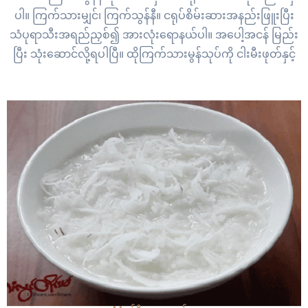
ပါ။ ကြက်သားမျှင်၊ ကြက်သွန်နီ။ ငရုပ်စိမ်းဆားအနည်းဖြူးပြီး
သံပုရာသီးအရည်ညှစ်၍ အားလုံးရောနယ်ပါ။ အပေါ့အငန် မြည်း
ပြီး သုံးဆောင်လို့ရပါပြီ။ ထိုကြက်သားမွန်သုပ်ကို ငါးမီးဖုတ်နှင့်