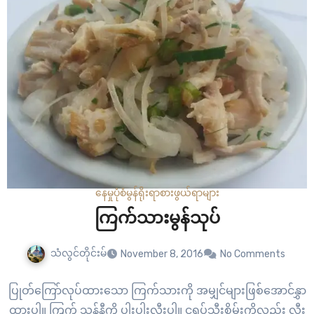
နေမှုပုံစံ
မွန်ရိုးရာစားဖွယ်ရာများ
ကြက်သားမွန်သုပ်
သံလွင်တိုင်းမ်
November 8, 2016
No Comments
ပြုတ်ကြော်လုပ်ထားသော ကြက်သားကို အမျှင်များဖြစ်အောင်နွှာ
ထားပါ။ ကြက် သွန်နီကို ပါးပါးလှီးပါ။ ငရုပ်သီးစိမ်းကိုလည်း လှီး