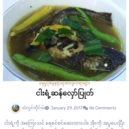
လေးစေရန် ဆားအနည်းငယ်ခန့်ထည့်ပါ။ ပါးပါးလှီးထားသော
ထန်းသီးနု မိမိတို့ လိုသလောက်ထည့်ပြီး…
နေမှုပုံစံ
မွန်ရိုးရာစားဖွယ်ရာများ
ငါးရံ့ဆန်လှော်ပြုတ်
သံလွင်တိုင်းမ်
January 29, 2017
No Comments
ငါးရံ့ကို အကြေးသင် ရေစင်စင်ဆေးထားပါ။ အိုးကို အပူပေးပြီး