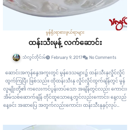
မွန်ရိုးရာစားဖွယ်ရာများ
ထန်းသီးမုန့် လက်ဆောင်း
သံလွင်တိုင်းမ်
February 9, 2017
No Comments
ဆောင်းအကုန်နွေအကူးတွင် မွန်ဒေသများ၌ ထန်းသီးနုလှိုင်လှိုင်
ထွက်ကြပြီး ဖြစ်သည်။ ထိုထန်းသီးနု လှိုင်လှိုင်ထွက်ချိန်တွင် မွန်
လူမျိုးတို့၏ ကလေးကင်ပွန်းတပ်သော အချိန်တွင်လည်း ကောင်း၊
အိမ်သစ်ဆောက်ချိန် တိုင်ထူသောနေ့တွင်လည်းကောင်း၊ နေ့လည်
နေ့ခင်း အဆာပြေ အတွက်လည်းကောင်း၊ ထန်းသီးနုနှင့်လုပ်သော
မုန့်လက်ဆောင်းလုပ်ကိုင်ကြသည်။ ထန်းသီးမုန့် လက်ဆောင်း
လုပ်ပုံမှာ မုန့်လက်ဆောင်းအဖတ်အစား ထန်းသီးနုကို ပါးပါးလှီး
ထည့်ခြင်းဖြစ်သည်။ အုန်းနို့ရည်ကို သကြားနှင့် ဖျော်ပါ။ အချို