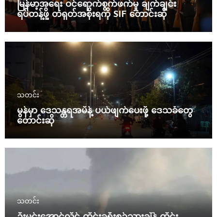
မြန်မာ့အရေး ဝင်ရောက်စွက်ဖက်မှု ချက်ချင်း
ရပ်တန့်ဖို့ တရုတ်အစိုးရကို SIF တောင်းဆို
သတင်း
မွန်မှာ ဒေသန္တရအမိန့် ပယ်ဖျက်ပေးဖို့ ဒေသခံတွေ
တောင်းဆို
သတင်း