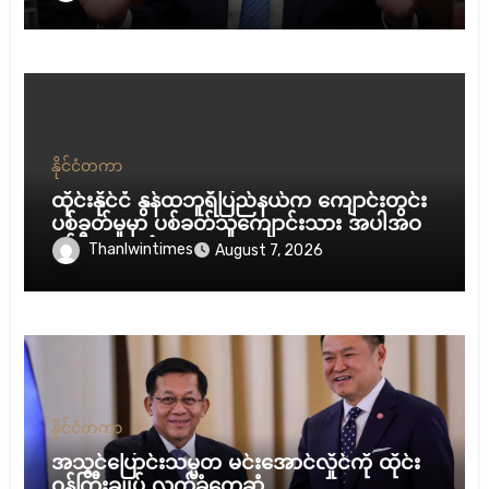
နိုင်ငံတကာ
ထိုင်းနိုင်ငံ နွန်ထဘူရီပြည်နယ်က ကျောင်းတွင်း
ပစ်ခတ်မှုမှာ ပစ်ခတ်သူကျောင်းသား အပါအဝင်
နှစ်ဦး သေဆုံး
Thanlwintimes
August 7, 2026
နိုင်ငံတကာ
အသွင်ပြောင်းသမ္မတ မင်းအောင်လှိုင်ကို ထိုင်း
ဝန်ကြီးချုပ် လက်ခံတွေ့ဆုံ