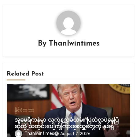
By
Thanlwintimes
Related Post
နိုင်ငံတကာ
အမေရိကန်မှာ လက်နက်ခဲယမ်း ပြတ်လပ်နေပြီ
ဆိုတဲ့ သတင်းပေါက်ကြားစေသူတွေကို နှစ်ရှည်
ထောင်ဒဏ်ချမယ်လို့ ထရန့် ပြော
Thanlwintimes
August 7, 2026