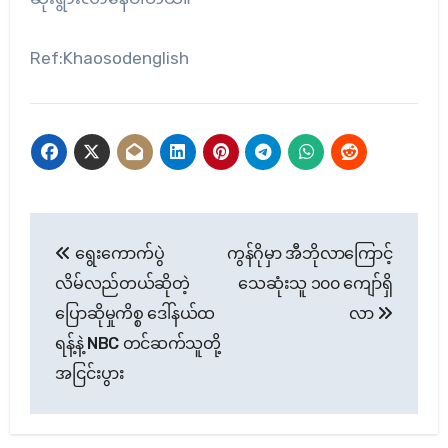
Ref:Khaosodenglish
Post
ရွေးကောက်ပွဲ
ကွန်ဂိုမှာ အီဘိုလာကြောင့်
navigation
လိမ်လည်တယ်ဆိုတဲ့
သေဆုံးသူ ၁၀၀ ကျော်ရှိ
ပြောဆိုမှုကိစ္စ ဒေါ်နယ်ထ
လာ
ရန့်နဲ့ NBC တင်ဆက်သူတို့
အငြင်းပွား