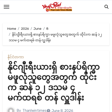
Skip
to
content
Home
2026
June
8
နိုင်ဂျီးရီးယားရှိ စားနပ်ရိက္ခာ မဖူလုံသူတွေအတွက် ထိုင်းက ဆန် ၁၂
ဒသမ ၄ မက်ထရစ် တန် လှူဒါန်း
နိုင်ငံတကာ
နိုင်ဂျီးရီးယားရှိ စားနပ်ရိက္ခာ
မဖူလုံသူတွေအတွက် ထိုင်း
က ဆန် ၁၂ ဒသမ ၄
မက်ထရစ် တန် လှူဒါန်း
By
Thanlwintimes
June 8, 2026