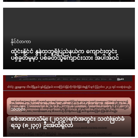
နိုင်ငံတကာ
ထိုင်းနိုင်ငံ နွန်ထဘူရီပြည်နယ်က ကျောင်းတွင်း
ပစ်ခတ်မှုမှာ ပစ်ခတ်သူကျောင်းသား အပါအဝင်
နှစ်ဦး သေဆုံး
သတင်း
စစ်အာဏာသိမ်း (၂၀၁၃)ရက်အတွင်း သတ်ဖြတ်ခံ
ရသူ (၈၂၃၇) ဦးအထိရှိလာ