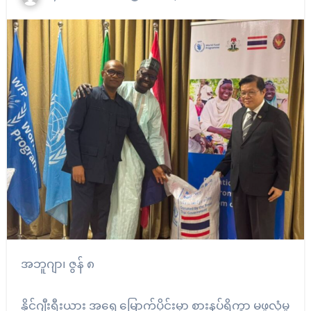
အဘူဂျာ၊ ဇွန် ၈
နိုင်ဂျီးရီးယား အရှေ့မြောက်ပိုင်းမှာ စားနပ်ရိက္ခာ မဖူလုံမှု