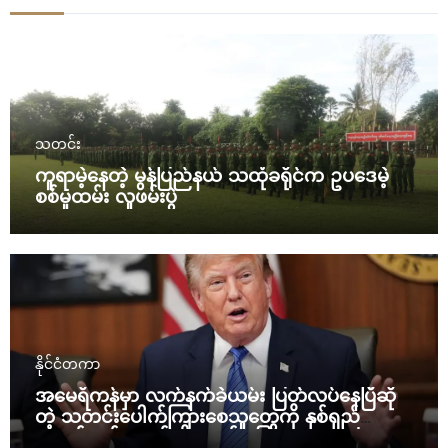
သတင်း
ကူရာမဲ့နေတဲ့ မွန်ပြည်နယ် သထုံခရိုင်က ဥပဒေမဲ့
စစ်မှုထမ်း လူဖမ်းပွဲ
နိုင်ငံတကာ
အမေရိကန်မှာ လက်နက်ခဲယမ်း ပြတ်လပ်နေပြီဆို
တဲ့ သတင်းပေါက်ကြားစေသူတွေကို နှစ်ရှည်
ထောင်ဒဏ်ချမယ်လို့ ထရန့် ပြော