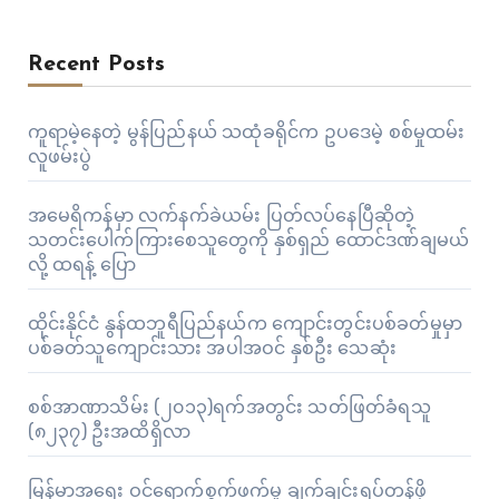
Recent Posts
ကူရာမဲ့နေတဲ့ မွန်ပြည်နယ် သထုံခရိုင်က ဥပဒေမဲ့ စစ်မှုထမ်း
လူဖမ်းပွဲ
အမေရိကန်မှာ လက်နက်ခဲယမ်း ပြတ်လပ်နေပြီဆိုတဲ့
သတင်းပေါက်ကြားစေသူတွေကို နှစ်ရှည် ထောင်ဒဏ်ချမယ်
လို့ ထရန့် ပြော
ထိုင်းနိုင်ငံ နွန်ထဘူရီပြည်နယ်က ကျောင်းတွင်းပစ်ခတ်မှုမှာ
ပစ်ခတ်သူကျောင်းသား အပါအဝင် နှစ်ဦး သေဆုံး
စစ်အာဏာသိမ်း (၂၀၁၃)ရက်အတွင်း သတ်ဖြတ်ခံရသူ
(၈၂၃၇) ဦးအထိရှိလာ
မြန်မာ့အရေး ဝင်ရောက်စွက်ဖက်မှု ချက်ချင်းရပ်တန့်ဖို့