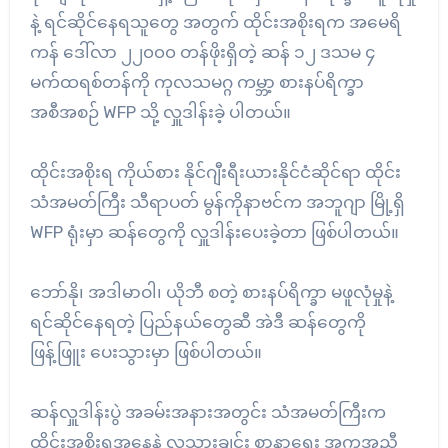
နဲ့ ရင်ဆိုင်နေရသူတွေ အတွက် ထိုင်းအစိုးရက အမေရိ
ကန် ဒေါ်လာ ၂၂၀၀၀ တန်ဖိုးရှိတဲ့ ဆန် ၁၂ ဒသမ ၄
မက်ထရစ်တန်ကို ကုလသမဂ္ဂ ကမ္ဘာ့ စားနပ်ရိက္ခာ
အစီအစဉ် WFP သို့ လှူဒါန်းခဲ့ ပါတယ်။
ထိုင်းအစိုးရ ကိုယ်စား နိုင်ဂျီးရီးယားနိုင်ငံဆိုင်ရာ ထိုင်း
သံအမတ်ကြီး သီရာပတ် မွန်ကိုနာဗင်က အဘူဂျာ မြို့ရှိ
WFP ရုံးမှာ ဆန်တွေကို လှူဒါန်းပေးခဲ့တာ ဖြစ်ပါတယ်။
ဘော်နို၊ အဒါမာဝါ၊ ယိုဘီ စတဲ့ စားနပ်ရိက္ခာ မဖူလုံမှုနဲ့
ရင်ဆိုင်နေရတဲ့ ပြည်နယ်တွေဆီ အဲဒီ ဆန်တွေကို
ဖြန့်ဖြူး ပေးသွားမှာ ဖြစ်ပါတယ်။
ဆန်လှူဒါန်းပွဲ အခမ်းအနားအတွင်း သံအမတ်ကြီးက
ထိုင်းအစိုးရအနေနဲ့ လူသားချင်း စာနာရေး အကူအညီ