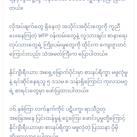
တယ်။
လိုအပ်ချက်တွေ ရှိနေတဲ့ အသိုင်းအဝိုင်းတွေကို ကူညီ
ပေးနေကြတဲ့ WFP ဝန်ထမ်းတွေနဲ့ လူသားချင်း စာနာရေး
လုပ်သားတွေရဲ့ ကြိုးပမ်းမှုတွေကို ထိုင်းက ကျေးဇူးတင်
ကြောင်းလည်း သံအမတ်ကြီးက ပြောပါတယ်။
နိုင်ဂျီးရီးယား အရှေ့မြောက်ပိုင်းမှာ စားနပ်ရိက္ခာ မဖူလုံမှု
နဲ့ ရင်ဆိုင်နေရသူ ၅ ဒသမ ၈ သန်းရှိကြောင်း ကုလသမဂ္ဂ
ရဲ့ စာရင်းတွေမှာ ဖော်ပြထားပါတယ်။
၁၆ နှစ်ကြာ လက်နက်ကိုင် ပဋိပက္ခ၊ ရာသီဥတု
အခြေအနေ ပြင်းထန်မှုနဲ့ ငွေကြေး ဖောင်းပွမှုတို့ကြောင့်
နိုင်ဂျီးရီးယားမှာ စားနပ်ရိက္ခာ မဖူလုံတဲ့ ပြဿနာ ပိုမို
ဆိုးရွားလာနေပါတယ်။