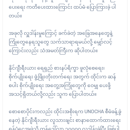
ပေးရေး ကတိပေးထားကြောင်း ထပ်မံ ပြောကြားခဲ့ ပါ
တယ်။
အခုလို လှူဒါန်းမှုကြောင့် ခက်ခဲတဲ့ အခြေအနေတွေနဲ့
ကြုံတွေနေရသူတွေ သက်သာရာရမယ်လို့ မျှော်လင့်
ကြောင်းလည်း သံအမတ်ကြီးက ဆိုပါတယ်။
နိုင်ဂျီးရီးယား ရေရှည် စားနပ်ရိက္ခာ ဖူလုံစေရေး၊
စိုက်ပျိုးရေး ဖွံ့ဖြိုးတိုးတက်ရေး အတွက် ထိုင်းက ဆန်
စပါး စိုက်ပျိုးရေး အတွေ့အကြုံတွေကို ဝေမျှ ပေးဖို့
အသင့်ရှိတယ်လို့လည်း သူက ပြောပါတယ်။
စောစောပိုင်းကလည်း ထိုင်းအစိုးရက UNOCHA စီမံခန့်ခွဲ
နေတဲ့ နိုင်ဂျီးရီးယား လူသားချင်း စာနာထောက်ထားရေး
ရန်ပုံငွေအဖွဲ့သို့ ကန်ဒေါ်လာ ၁၀၀၀၀ လှူဒါန်းခဲ့ပြီး ဖြစ်ပါ