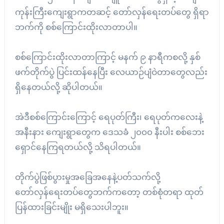
ကုန်းကြီးကျေးရွာကတဆင့် တော်လှန်ရေးတပ်တွေ ရှိရာ
ဘက်ကို စစ်ကြောင်းထိုးလာတာပါ။
စစ်ကြောင်းထိုးလာတာကြာင့် မနက် ၉ နာရီကစလို့ နှစ်
ဖက်တိုက်ပွဲ ပြင်းထန်နေပြီး လေယာဉ်ပျံဝဲတာတွေလည်း
ရှိနေတယ်လို့ ဆိုပါတယ်။
အဲဒီစစ်ကြောင်းကြောင့် ရေပုတ်ကြီး၊ ရေပုတ်ကလေးနဲ့
အနီးနား ကျေးရွာတွေက ဒေသခံ ၂၀၀၀ နီးပါး စစ်ဘေး
ရှောင်နေကြရတယ်လို့ သိရပါတယ်။
တိုက်ပွဲဖြစ်ပွားမှုအခြေအနေနဲ့ပတ်သက်လို့
တော်လှန်ရေးတပ်တွေဘက်ကတော့ တစ်စုံတရာ ထုတ်
ပြန်ထားခြင်းမျိုး မရှိသေးပါဘူး။