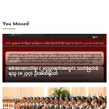
You Missed
သတင်း
စစ်အာဏာသိမ်း (၂၀၁၃)ရက်အတွင်း သတ်ဖြတ်ခံ
ရသူ (၈၂၃၇) ဦးအထိရှိလာ