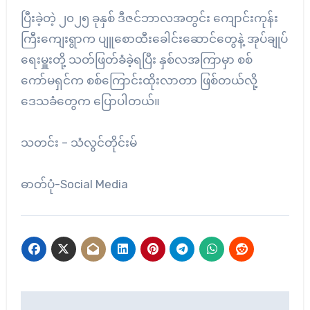
ပြီးခဲ့တဲ့ ၂၀၂၅ ခုနှစ် ဒီဇင်ဘာလအတွင်း ကျောင်းကုန်း
ကြီးကျေးရွာက ပျူစောထီးခေါင်းဆောင်တွေနဲ့ အုပ်ချုပ်
ရေးမှူးတို့ သတ်ဖြတ်ခံခဲ့ရပြီး နှစ်လအကြာမှာ စစ်
ကော်မရှင်က စစ်ကြောင်းထိုးလာတာ ဖြစ်တယ်လို့
ဒေသခံတွေက ပြောပါတယ်။
သတင်း – သံလွင်တိုင်းမ်
ဓာတ်ပုံ-Social Media
Post