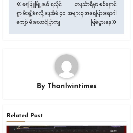
ရေဖြူမြို့နယ် ရလိုင်
တနင်္သာရီမှာ စစ်ရှောင်
navigation
ရွာ မီးရှို့ခံရလို့ နေအိမ် ၄၀
အများစု အရေပြားရောဂါ
ကျော် မီးလောင်ပြာကျ
ဖြစ်ပွားနေ
By
Thanlwintimes
Related Post