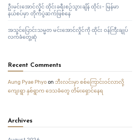
ဦးမင်းအောင်လှိုင် ထိုင်းခရီးစဉ်သွားချိန် ထိုင်း- မြန်မာ
နယ်စပ်မှာ တိုက်ပွဲဆက်ဖြစ်နေ
အသွင်ပြောင်းသမ္မတ မင်းအောင်လှိုင်ကို ထိုင်း ဝန်ကြီးချုပ်
လက်ခံတွေ့ဆုံ
Recent Comments
Aung Pyae Phyo
on
ဘီးလင်းမှာ စစ်ကြောင်းဝင်လာလို့
ကျေးရွာ နှစ်ရွာက ဒေသခံတွေ တိမ်းရှောင်နေရ
Archives
August 2026