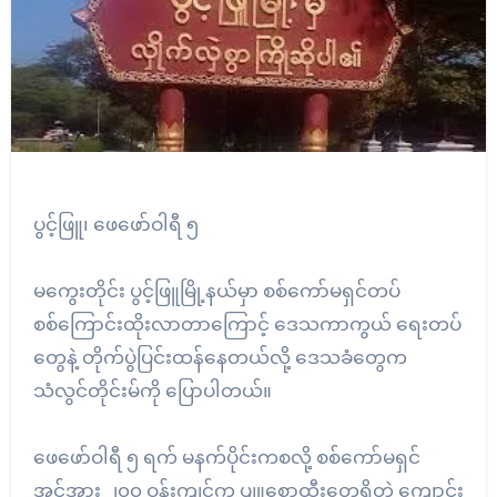
ပွင့်ဖြူ၊ ဖေဖော်ဝါရီ ၅
မကွေးတိုင်း ပွင့်ဖြူမြို့နယ်မှာ စစ်ကော်မရှင်တပ်
စစ်ကြောင်းထိုးလာတာကြောင့် ဒေသကာကွယ် ရေးတပ်
တွေနဲ့ တိုက်ပွဲပြင်းထန်နေတယ်လို့ ဒေသခံတွေက
သံလွင်တိုင်းမ်ကို ပြောပါတယ်။
ဖေဖော်ဝါရီ ၅ ရက် မနက်ပိုင်းကစလို့ စစ်ကော်မရှင်
အင်အား ၂၀၀ ဝန်းကျင်က ပျူစောထီးတွေရှိတဲ့ ကျောင်း