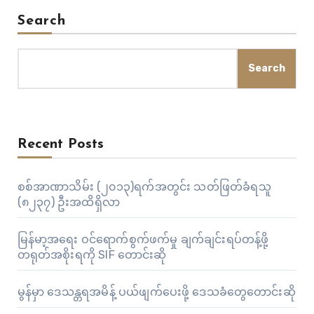
Search
Search
Recent Posts
စစ်အာဏာသိမ်း (၂၀၁၃)ရက်အတွင်း သတ်ဖြတ်ခံရသူ
(၈၂၃၇) ဦးအထိရှိလာ
မြန်မာ့အရေး ဝင်ရောက်စွက်ဖက်မှု ချက်ချင်းရပ်တန့်ဖို့
တရုတ်အစိုးရကို SIF တောင်းဆို
မွန်မှာ ဒေသန္တရအမိန့် ပယ်ဖျက်ပေးဖို့ ဒေသခံတွေတောင်းဆို