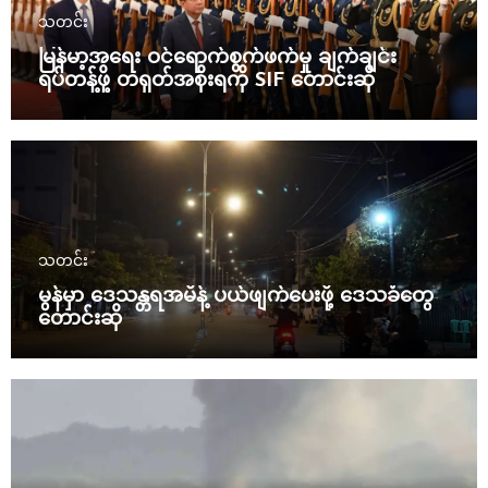
သတင်း
မြန်မာ့အရေး ဝင်ရောက်စွက်ဖက်မှု ချက်ချင်း
ရပ်တန့်ဖို့ တရုတ်အစိုးရကို SIF တောင်းဆို
သတင်း
မွန်မှာ ဒေသန္တရအမိန့် ပယ်ဖျက်ပေးဖို့ ဒေသခံတွေ
တောင်းဆို