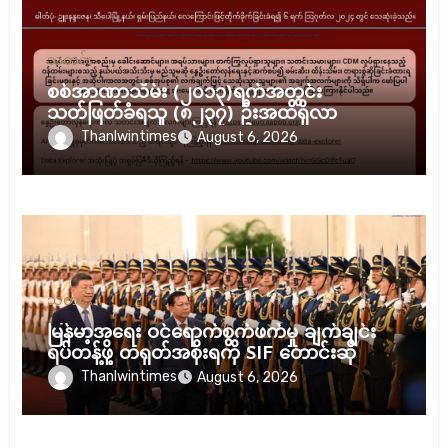
သတင်း
စစ်အာဏာသိမ်း (၂၀၁၃)ရက်အတွင်း
သတ်ဖြတ်ခံရသူ (၈၂၃၇) ဦးအထိရှိလာ
Thanlwintimes
August 6, 2026
သတင်း
မြန်မာ့အရေး ဝင်ရောက်စွက်ဖက်မှု ချက်ချင်း
ရပ်တန့်ဖို့ တရုတ်အစိုးရကို SIF တောင်းဆို
Thanlwintimes
August 6, 2026