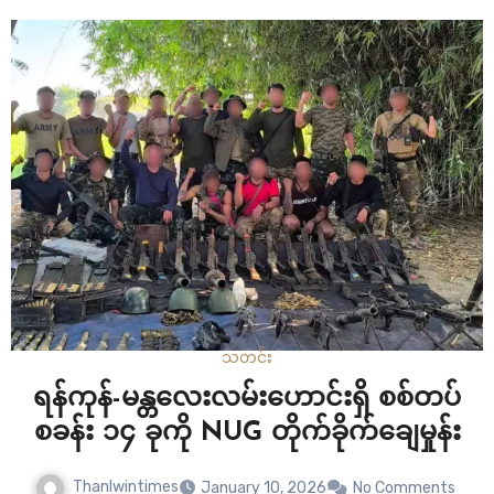
ထားတဲ့ စာတစ်စောင်ကိုလည်း အီရန်က ကုလသမဂ္ဂ…
သတင်း
ရန်ကုန်-မန္တလေးလမ်းဟောင်းရှိ စစ်တပ်
စခန်း ၁၄ ခုကို NUG တိုက်ခိုက်ချေမှုန်း
Thanlwintimes
January 10, 2026
No Comments