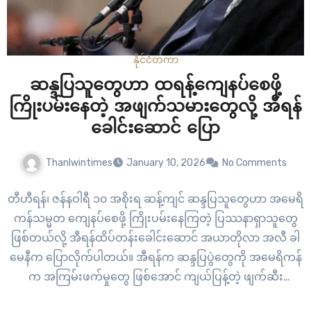
နိုင်ငံတကာ
ဆန္ဒပြသူတွေဟာ ထရန့်ကျေနပ်စေဖို့
ကြိုးပမ်းနေတဲ့ အဖျက်သမားတွေလို့ အီရန်
ခေါင်းဆောင် ပြော
Thanlwintimes
January 10, 2026
No Comments
တီဟီရန်၊ ဇန်နဝါရီ ၁၀ အစိုးရ ဆန့်ကျင် ဆန္ဒပြသူတွေဟာ အမေရိ
ကန်သမ္မတ ကျေနပ်စေဖို့ ကြိုးပမ်းနေကြတဲ့ ပြဿနာရှာသူတွေ
ဖြစ်တယ်လို့ အီရန်ထိပ်တန်းခေါင်းဆောင် အယာတိုလာ အလီ ခါ
မေနီက ပြောလိုက်ပါတယ်။ အီရန်က ဆန္ဒပြပွဲတွေကို အမေရိကန်
က အကြမ်းဖက်မှုတွေ ဖြစ်အောင် ကျယ်ပြန့်တဲ့ ဖျက်ဆီး
တိုက်ခိုက်မှုတွေ ဖြစ်အောင် လုပ်ဆောင်နေတယ်လို့ အပြစ်တင်