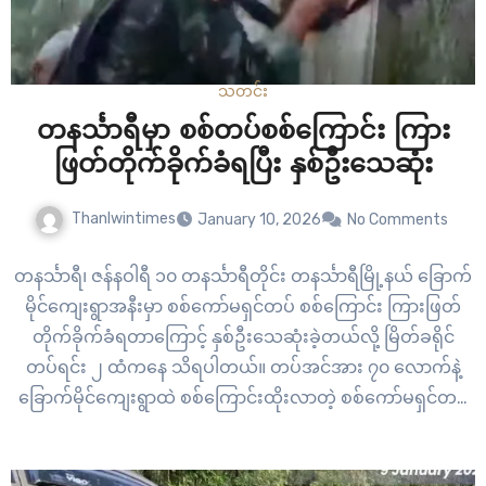
သတင်း
တနင်္သာရီမှာ စစ်တပ်စစ်ကြောင်း ကြား
ဖြတ်တိုက်ခိုက်ခံရပြီး နှစ်ဦးသေဆုံး
Thanlwintimes
January 10, 2026
No Comments
တနင်္သာရီ၊ ဇန်နဝါရီ ၁၀ တနင်္သာရီတိုင်း တနင်္သာရီမြို့နယ် ခြောက်
မိုင်ကျေးရွာအနီးမှာ စစ်ကော်မရှင်တပ် စစ်ကြောင်း ကြားဖြတ်
တိုက်ခိုက်ခံရတာကြောင့် နှစ်ဦးသေဆုံးခဲ့တယ်လို့ မြိတ်ခရိုင်
တပ်ရင်း ၂ ထံကနေ သိရပါတယ်။ တပ်အင်အား ၇၀ လောက်နဲ့
ခြောက်မိုင်ကျေးရွာထဲ စစ်ကြောင်းထိုးလာတဲ့ စစ်ကော်မရှင်တပ်
ကို ပြီးခဲ့တဲ့ ဇန်နဝါရီ ၇ ရက် နေ့လည် ၁၂ နာရီခွဲအချိန်ခန့်မှာ ပြည်
သူ့ကာကွယ်ရေးပူပေါင်းတပ်ဖွဲ့တွေက ကြားဖြတ်တိုက်ခိုက်ခဲ့တာ…