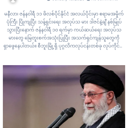
မနီလာ၊ ဇန်နဝါရီ ၁၁ ဖိလစ်ပိုင်နိုင်ငံ အလယ်ပိုင်းမှာ ဧရာမအမှိုက်
ပုံကြီး ပြိုကျပြီး သန့်ရှင်းရေး အလုပ်သ မား ဒါဇင်နဲ့ချီ နစ်မြုပ်
သွားပြီးနောက် ဇန်နဝါရီ ၁၀ ရက်မှာ ကယ်ဆယ်ရေး အလုပ်သ
မားတွေ မြေတူးစက်အသုံးပြုပြီး အသက်ရှင်ကျန်သူတွေကို
ရှာဖွေနေပါတယ်။ စီဘူးမြို့ရှိ ပုဂ္ဂလိကလုပ်ငန်းတစ်ခု လုပ်ကိုင်နေ
တဲ့ ဘီနာဝစ်အမှိုက်ပုံကြီး ဇန်နဝါရီ ၈ ရက်မှာ ပြိုကျပြီး သန့်ရှင်း
ရေး…