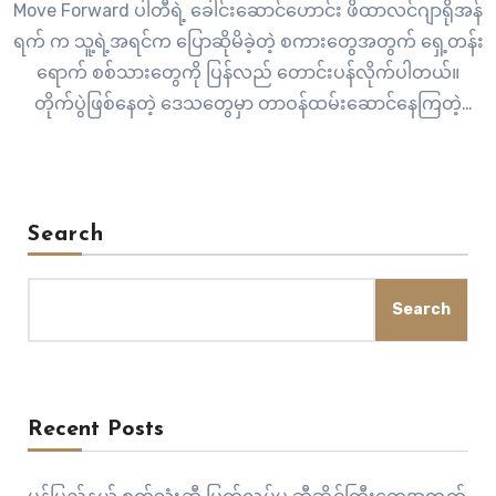
Move Forward ပါတီရဲ့ ခေါင်းဆောင်ဟောင်း ဖိထာလင်ဂျာရိုအန်
ရက် က သူ့ရဲ့အရင်က ပြောဆိုမိခဲ့တဲ့ စကားတွေအတွက် ရှေ့တန်း
ရောက် စစ်သားတွေကို ပြန်လည် တောင်းပန်လိုက်ပါတယ်။
တိုက်ပွဲဖြစ်နေတဲ့ ဒေသတွေမှာ တာဝန်ထမ်းဆောင်နေကြတဲ့
စစ်သားတွေကို မလေးမစားလုပ်ဖို့ ရည်ရွယ်ပြီး အဲဒီလို ပြောဆိုခဲ့
တာ မဟုတ်ဘူးလို့လည်း သူက ပြောပါတယ်။ လော့စ်အိန်ဂျယ်လိ
စ်မြို့ရှိ…
Search
Search
Recent Posts