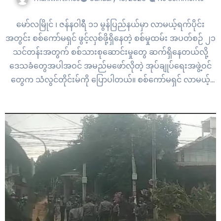
မော်လမြိုင် ၊ ဇန်နဝါရီ ၁၁ မွန်ပြည်နယ်မှာ လာမယ့်ရက်ပိုင်း
အတွင်း စစ်ကော်မရှင် ဖွင့်လှစ်ဖို့ရှိနေတဲ့ စစ်မှုထမ်း အပတ်စဉ် ၂၁
သင်တန်းအတွက် စစ်သားစုဆောင်းမှုတွေ ဆက်ရှိနေတယ်လို့
ဒေသခံတွေအပါအဝင် အမည်မဖော်လိုတဲ့ အုပ်ချုပ်ရေးအဖွဲ့ဝင်
တွေက သံလွင်တိုင်းမ်ကို ပြောပါတယ်။ စစ်ကော်မရှင် လာမယ့်
စစ်မှုထမ်း အပတ်စဉ် ၂၁ သင်တန်းကို ဇန်နဝါရီ ဒုတိယအပတ်
အတွင်း ဖွင့်လှစ်သွားဖို့ စီစဉ်ထားပြီး အဲဒီသင်တန်းအတွက်…