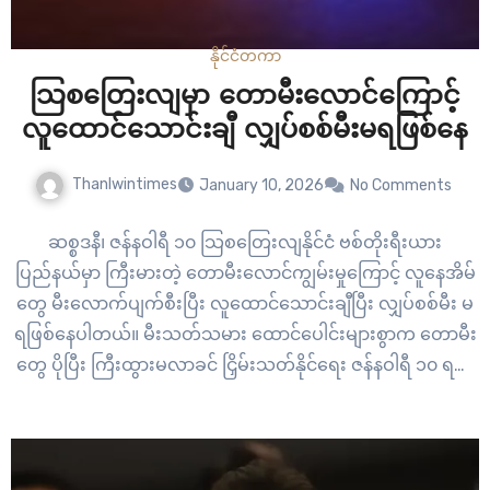
နိုင်ငံတကာ
သြစတြေးလျမှာ တောမီးလောင်ကြောင့်
လူထောင်သောင်းချီ လျှပ်စစ်မီးမရဖြစ်နေ
Thanlwintimes
January 10, 2026
No Comments
ဆစ္စဒနီ၊ ဇန်နဝါရီ ၁၀ သြစတြေးလျနိုင်ငံ ဗစ်တိုးရီးယား
ပြည်နယ်မှာ ကြီးမားတဲ့ တောမီးလောင်ကျွမ်းမှုကြောင့် လူနေအိမ်
တွေ မီးလောက်ပျက်စီးပြီး လူထောင်သောင်းချီပြီး လျှပ်စစ်မီး မ
ရဖြစ်နေပါတယ်။ မီးသတ်သမား ထောင်ပေါင်းများစွာက တောမီး
တွေ ပိုပြီး ကြီးထွားမလာခင် ငြှိမ်းသတ်နိုင်ရေး ဇန်နဝါရီ ၁၀ ရက်
ကစလို့ ကြိုးပမ်းနေကြပါတယ်။ သြစတြေးလျ အရှေ့တောင်ပိုင်း
မှာ အပူလှိုင်း ဖြတ်သန်းနေချိန် စတင်လောင်ကျွမ်းတဲ့ တောမီးတွေ
ဟာ ခြုံတောမြေ ဟက်တာ…