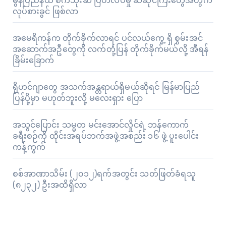
မွန်ပြည်နယ် စက်သုံးဆီ ပြတ်လပ်မှု ဆီဆိုင်ကြီးတွေအတွက်
လုပ်စားခွင် ဖြစ်လာ
အမေရိကန်က တိုက်ခိုက်လာရင် ပင်လယ်ကွေ့ ရှိ စွမ်းအင်
အဆောက်အဦတွေကို လက်တုံ့ပြန် တိုက်ခိုက်မယ်လို့ အီရန်
ခြိမ်းခြောက်
ရိုဟင်ဂျာတွေ အသက်အန္တရာယ်ရှိမယ်ဆိုရင် မြန်မာပြည်
ပြန်ပို့မှာ မဟုတ်ဘူးလို့ မလေးရှား ပြော
အသွင်ပြောင်း သမ္မတ မင်းအောင်လှိုင်ရဲ့ ဘန်ကောက်
ခရီးစဉ်ကို ထိုင်းအရပ်ဘက်အဖွဲ့အစည်း ၁၆ ဖွဲ့ ပူးပေါင်း
ကန့်ကွက်
စစ်အာဏာသိမ်း (၂၀၁၂)ရက်အတွင်း သတ်ဖြတ်ခံရသူ
(၈၂၃၂) ဦးအထိရှိလာ