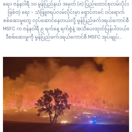
ရေး၊ ဇန်နဝါရီ ၁၀ မွန်ပြည်နယ် အမှတ် (၈) ပြည်ထောင်စုလမ်းပိုင်း
ဖြစ်တဲ့ ရေး – သံဖြူဇရပ်လမ်းပိုင်းမှာ ရှောင်တခင် ဝင်ရောက်
စစ်ဆေးမှုတွေ လုပ်ဆောင်နေတယ်လို့ မွန်ပြည်ဖက်ဒရယ်ကောင်စီ
MSFC က ဇန်နဝါရီ ၉ ရက်နေ့ ရက်စွဲနဲ့ အသိပေးထုတ်ပြန်ပါတယ်။
ဒီစစ်ဆေးမှုကို မွန်ပြည်ဖက်ဒရယ်ကောင်စီ MSFC အုပ်ချုပ်ရေး
ကော်မတီရဲ့ ကာကွယ်ရေးဌာနအောက်က မွန်ပြည်တော်လှန်ရေး
တပ် MSRF ၊ ရေးပြည်သူ့ကာကွယ်ရေးအဖွဲ့…