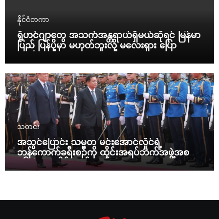
နိုင်ငံတကာ
ရိုဟင်ဂျာတွေ အသက်အန္တရာယ်ရှိမယ်ဆိုရင် မြန်မာ
ပြည် ပြန်ပို့မှာ မဟုတ်ဘူးလို့ မလေးရှား ပြော
သတင်း
အသွင်ပြောင်း သမ္မတ မင်းအောင်လှိုင်ရဲ့
ဘန်ကောက်ခရီးစဉ်ကို ထိုင်းအရပ်ဘက်အဖွဲ့အစည်း
၁၆ ဖွဲ့ ပူးပေါင်း ကန့်ကွက်