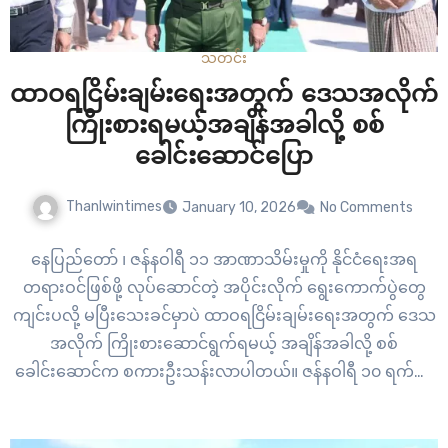
သတင်း
ထာဝရငြိမ်းချမ်းရေးအတွက် ဒေသအလိုက်
ကြိုးစားရမယ့်အချိန်အခါလို့ စစ်
ခေါင်းဆောင်ပြော
Thanlwintimes
January 10, 2026
No Comments
နေပြည်တော် ၊ ဇန်နဝါရီ ၁၁ အာဏာသိမ်းမှုကို နိုင်ငံရေးအရ
တရားဝင်ဖြစ်ဖို့ လုပ်ဆောင်တဲ့ အပိုင်းလိုက် ရွေးကောက်ပွဲတွေ
ကျင်းပလို့ မပြီးသေးခင်မှာပဲ ထာဝရငြိမ်းချမ်းရေးအတွက် ဒေသ
အလိုက် ကြိုးစားဆောင်ရွက်ရမယ့် အချိန်အခါလို့ စစ်
ခေါင်းဆောင်က စကားဦးသန်းလာပါတယ်။ ဇန်နဝါရီ ၁၀ ရက်နေ့
မှာ ကျရောက်တဲ့ ၇၈ နှစ်မြောက် ကချင်ပြည်နယ်နေ့ အခမ်းအနား
သို့ ပေးပို့တဲ့ သဝဏ်လွှာမှာ အာဏာသိမ်း စစ်ခေါင်းဆောင်…