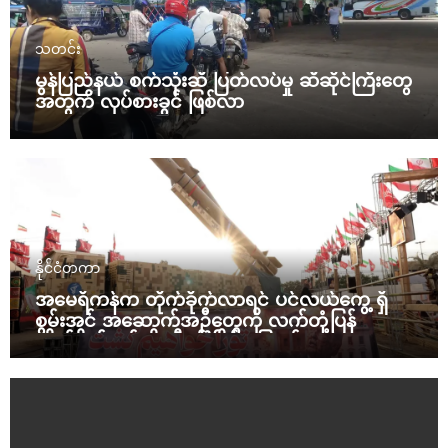
သတင်း
မွန်ပြည်နယ် စက်သုံးဆီ ပြတ်လပ်မှု ဆီဆိုင်ကြီးတွေ
အတွက် လုပ်စားခွင် ဖြစ်လာ
နိုင်ငံတကာ
အမေရိကန်က တိုက်ခိုက်လာရင် ပင်လယ်ကွေ့ ရှိ
စွမ်းအင် အဆောက်အဦတွေကို လက်တုံ့ပြန်
တိုက်ခိုက်မယ်လို့ အီရန် ခြိမ်းခြောက်