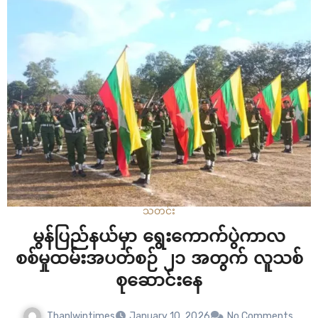
သတင်း
မွန်ပြည်နယ်မှာ ရွေးကောက်ပွဲကာလ
စစ်မှုထမ်းအပတ်စဉ် ၂၁ အတွက် လူသစ်
စုဆောင်းနေ
Thanlwintimes
January 10, 2026
No Comments