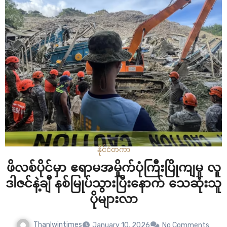
နိုင်ငံတကာ
ဖိလစ်ပိုင်မှာ ဧရာမအမှိုက်ပုံကြီးပြိုကျမှု လူ
ဒါဇင်နဲ့ချီ နစ်မြုပ်သွားပြီးနောက် သေဆုံးသူ
ပိုများလာ
Thanlwintimes
January 10, 2026
No Comments