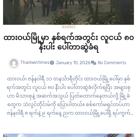
သတင်း
ထားဝယ်မြို့မှာ နှစ်ရက်အတွင်း လူငယ် ၈၀
နီးပါး ပေါ်တာဆွဲခံရ
Thanlwintimes
January 10, 2026
No Comments
ထားဝယ်၊ ဇန်နဝါရီ ၁၁ တနင်္သာရီတိုင်း ထားဝယ်မြို့ပေါ်မှာ နှစ်
ရက်အတွင်း လူငယ် ၈၀ နီးပါး ပေါ်တာဆွဲခံလိုက်ရပြီး အများစု
ဟာ မိသားစုနဲ့ အဆက်အသွယ် ပြတ်တောက်နေတယ်လို့ မြို့ခံ
တွေက သံလွင်တိုင်းမ်ကို ပြောပါတယ်။ စစ်ကော်မရှင်တပ်ဟာ
ဇန်နဝါရီ ၈ ရက်နဲ့ ၉ ရက်နေ့ ညက ထားဝယ်မြို့ပေါ်ရှိ ရပ်ကွက်
တွေမှာ စစ်မှုထမ်း အကြုံးဝင်တဲ့ လူငယ်တွေကို နေအိမ်တွေ
အထိ…