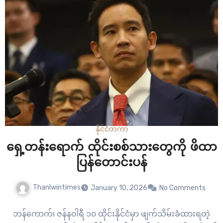
နိုင်ငံတကာ
ရှေ့တန်းရောက် ထိုင်းစစ်သားတွေကို ဖိထာ
ပြန်တောင်းပန်
Thanlwintimes
January 10, 2026
No Comments
ဘန်ကောက်၊ ဇန်နဝါရီ ၁၀ ထိုင်းနိုင်ငံမှာ ဖျက်သိမ်းခံထားရတဲ့