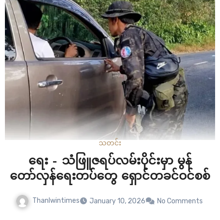
သတင်း
ရေး – သံဖြူဇရပ်လမ်းပိုင်းမှာ မွန်
တော်လှန်ရေးတပ်တွေ ရှောင်တခင်ဝင်စစ်
Thanlwintimes
January 10, 2026
No Comments