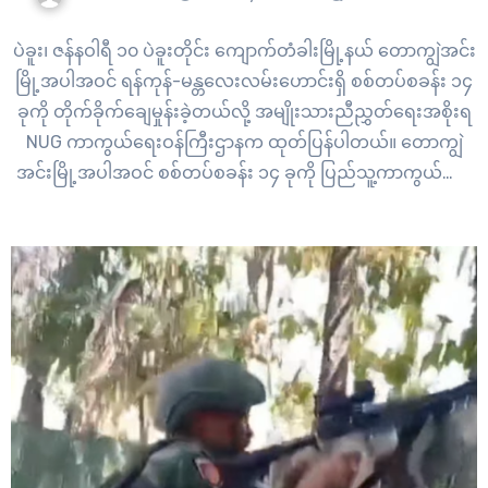
ပဲခူး၊ ဇန်နဝါရီ ၁၀ ပဲခူးတိုင်း ကျောက်တံခါးမြို့နယ် တောကျွဲအင်း
မြို့အပါအဝင် ရန်ကုန်-မန္တလေးလမ်းဟောင်းရှိ စစ်တပ်စခန်း ၁၄
ခုကို တိုက်ခိုက်ချေမှုန်းခဲ့တယ်လို့ အမျိုးသားညီညွှတ်ရေးအစိုးရ
NUG ကာကွယ်ရေးဝန်ကြီးဌာနက ထုတ်ပြန်ပါတယ်။ တောကျွဲ
အင်းမြို့အပါအဝင် စစ်တပ်စခန်း ၁၄ ခုကို ပြည်သူ့ကာကွယ်ရေး
တပ်မတော် PDF ပူးပေါင်းတပ်ဖွဲ့တွေက ဇန်နဝါရီ ၉ ရက်နေ့ တစ်
ရက်တည်းမှာပဲ တိုက်ခိုက်ချေမှုန်းခဲ့တာပါ။ အဲဒီတိုက်ပွဲအတွင်း
တောကျွဲအင်းမြို့ကို စိုးမိုးထိန်းချုပ်နိုင်ပြီးနောက်…