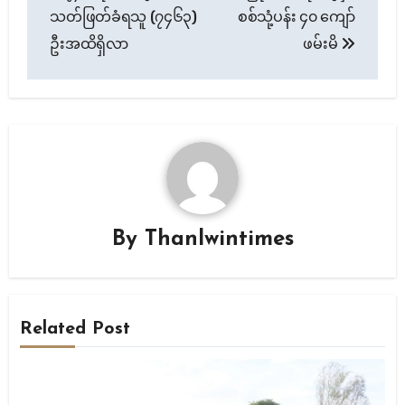
သတ်ဖြတ်ခံရသူ (၇၄၆၃)
စစ်သုံ့ပန်း ၄၀ ကျော်
ဦးအထိရှိလာ
ဖမ်းမိ
By
Thanlwintimes
Related Post