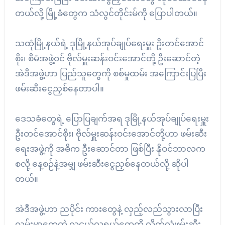
တယ်လို့ မြို့ခံတွေက သံလွင်တိုင်းမ်ကို ပြောပါတယ်။
သထုံမြို့နယ်ရဲ့ ဒုမြို့နယ်အုပ်ချုပ်ရေးမှူး ဦးတင်အောင်
စိုး၊ စီမံအဖွဲ့ဝင် ဗိုလ်မှူးဆန်းဝင်းအောင်တို့ ဦးဆောင်တဲ့
အဲဒီအဖွဲ့ဟာ ပြည်သူတွေကို စစ်မှုထမ်း အကြောင်းပြပြီး
ဖမ်းဆီးငွေညှစ်နေတာပါ။
ဒေသခံတွေရဲ့ ပြောပြချက်အရ ဒုမြို့နယ်အုပ်ချုပ်ရေးမှူး
ဦးတင်အောင်စိုး၊ ဗိုလ်မှူးဆန်းဝင်းအောင်တို့ဟာ ဖမ်းဆီး
ရေးအဖွဲ့ကို အဓိက ဦးဆောင်တာ ဖြစ်ပြီး နိုဝင်ဘာလက
စလို့ နေ့စဉ်နဲ့အမျှ ဖမ်းဆီးငွေညှစ်နေတယ်လို့ ဆိုပါ
တယ်။
အဲဒီအဖွဲ့ဟာ ညပိုင်း ကားတွေနဲ့ လှည့်လည်သွားလာပြီး
လမ်းမှာတွေ့တဲ့ လူငယ်လူရွယ်တွေကို လိုက်လံဖမ်းဆီး