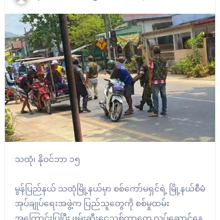
သထုံ၊ နိုဝင်ဘာ ၁၅
မွန်ပြည်နယ် သထုံမြို့နယ်မှာ စစ်ကော်မရှင်ရဲ့ မြို့နယ်စီမံ
အုပ်ချုပ်ရေးအဖွဲ့က ပြည်သူတွေကို စစ်မှုထမ်း
အကြောင်းပြပြီး ဖမ်းဆီးငွေညှစ်တာတွေ လုပ်ဆောင်နေ