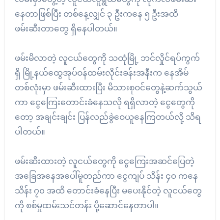
နေတာဖြစ်ပြီး တစ်နေ့လျှင် ၃ ဦးကနေ ၅ ဦးအထိ
ဖမ်းဆီးတာတွေ ရှိနေပါတယ်။
ဖမ်းမိလာတဲ့ လူငယ်တွေကို သထုံမြို့ ဘင်လှိုင်ရပ်ကွက်
ရှိ မြို့နယ်ထွေအုပ်ဝန်ထမ်းလိုင်းခန်းအနီးက နေအိမ်
တစ်လုံးမှာ ဖမ်းဆီးထားပြီး မိသားစုဝင်တွေနဲ့ဆက်သွယ်
ကာ ငွေကြေးတောင်းခံနေသလို ရရှိလာတဲ့ ငွေတွေကို
တော့ အချင်းချင်း ပြန်လည်ခွဲဝေယူနေကြတယ်လို့ သိရ
ပါတယ်။
ဖမ်းဆီးထားတဲ့ လူငယ်တွေကို ငွေကြေးအဆင်ပြေတဲ့
အခြေအနေအပေါ်မူတည်ကာ ငွေကျပ် သိန်း ၄၀ ကနေ
သိန်း ၇၀ အထိ တောင်းခံနေပြီး မပေးနိုင်တဲ့ လူငယ်တွေ
ကို စစ်မှုထမ်းသင်တန်း ပို့ဆောင်နေတာပါ။