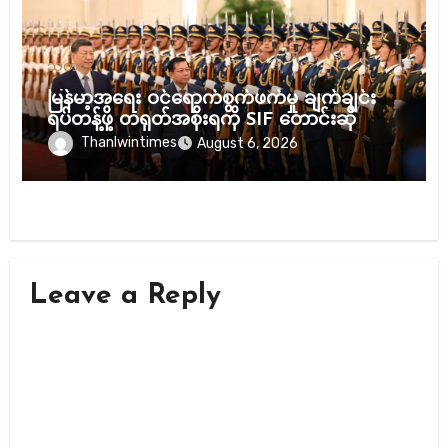
သတင်း
မြန်မာ့အရေး ဝင်ရောက်စွက်ဖက်မှု ချက်ချင်း
ရပ်တန့်ဖို့ တရုတ်အစိုးရကို SIF တောင်းဆို
Thanlwintimes
August 6, 2026
Leave a Reply