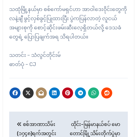
သထုံမြို့နယ်မှာ စစ်ကော်မရှင်ဟာ အာဝါဒေးဝိုင်းတွေကို
လနဲ့ချီ ဖွင့်လှစ်ခွင့်ပြုထားပြီး ပွဲကပြန်လာတဲ့ လူငယ်
အများစုကို စောင့်ဆိုင်းဖမ်းဆီးလေ့ရှိတယ်လို့ ဒေသခံ
တွေရဲ့ ပြောပြချက်အရ သိရပါတယ်။
သတင်း – သံလွင်တိုင်းမ်
ဓာတ်ပုံ – CJ
Post
စစ်အာဏာသိမ်း
ထိုင်း-မြန်မာနယ်စပ် မော
navigation
(၁၇၄၈)ရက်အတွင်း
တောင်မြို့သိမ်းတိုက်ပွဲမှာ