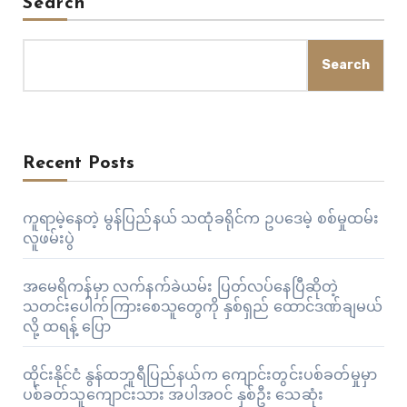
Search
Search
Recent Posts
ကူရာမဲ့နေတဲ့ မွန်ပြည်နယ် သထုံခရိုင်က ဥပဒေမဲ့ စစ်မှုထမ်း
လူဖမ်းပွဲ
အမေရိကန်မှာ လက်နက်ခဲယမ်း ပြတ်လပ်နေပြီဆိုတဲ့
သတင်းပေါက်ကြားစေသူတွေကို နှစ်ရှည် ထောင်ဒဏ်ချမယ်
လို့ ထရန့် ပြော
ထိုင်းနိုင်ငံ နွန်ထဘူရီပြည်နယ်က ကျောင်းတွင်းပစ်ခတ်မှုမှာ
ပစ်ခတ်သူကျောင်းသား အပါအဝင် နှစ်ဦး သေဆုံး