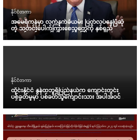
နိုင်ငံတကာ
အမေရိကန်မှာ လက်နက်ခဲယမ်း ပြတ်လပ်နေပြီဆို
တဲ့ သတင်းပေါက်ကြားစေသူတွေကို နှစ်ရှည်
ထောင်ဒဏ်ချမယ်လို့ ထရန့် ပြော
နိုင်ငံတကာ
ထိုင်းနိုင်ငံ နွန်ထဘူရီပြည်နယ်က ကျောင်းတွင်း
ပစ်ခတ်မှုမှာ ပစ်ခတ်သူကျောင်းသား အပါအဝင်
နှစ်ဦး သေဆုံး