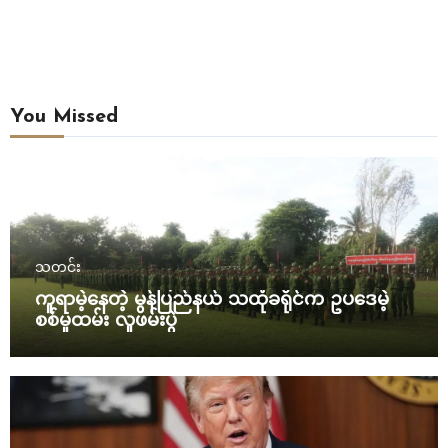
You Missed
သတင်း
ကူရာမဲ့နေတဲ့ မွန်ပြည်နယ် သထုံခရိုင်က ဥပဒေမဲ့
စစ်မှုထမ်း လူဖမ်းပွဲ