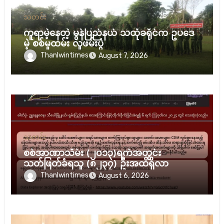
သတင်း
ကူရာမဲ့နေတဲ့ မွန်ပြည်နယ် သထုံခရိုင်က ဥပဒေ
မဲ့ စစ်မှုထမ်း လူဖမ်းပွဲ
Thanlwintimes
August 7, 2026
သတင်း
စစ်အာဏာသိမ်း (၂၀၁၃)ရက်အတွင်း
သတ်ဖြတ်ခံရသူ (၈၂၃၇) ဦးအထိရှိလာ
Thanlwintimes
August 6, 2026