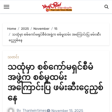
Skip
to
content
Home
2025
November
15
သထုံမှာ စစ်ကော်မရှင်စီမံအဖွဲ့က စစ်မှုထမ်း အကြောင်းပြ ဖမ်းဆီး
ငွေညှစ်နေ
သတင်း
သထုံမှာ စစ်ကော်မရှင်စီမံ
အဖွဲ့က စစ်မှုထမ်း
အကြောင်းပြ ဖမ်းဆီးငွေညှစ်
နေ
By
Thanlwintimes
November 15, 2025