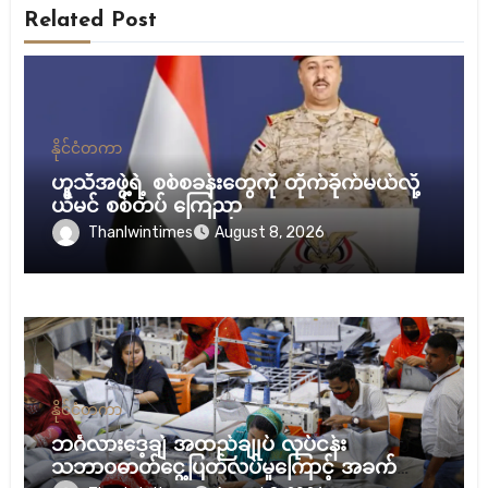
Related Post
နိုင်ငံတကာ
ဟူသီအဖွဲ့ရဲ့ စစ်စခန်းတွေကို တိုက်ခိုက်မယ်လို့
ယီမင် စစ်တပ် ကြေညာ
Thanlwintimes
August 8, 2026
နိုင်ငံတကာ
ဘင်္ဂလားဒေ့ချ် အထည်ချုပ် လုပ်ငန်း
သဘာဝဓာတ်ငွေ့ပြတ်လပ်မှုကြောင့် အခက်ကြုံ