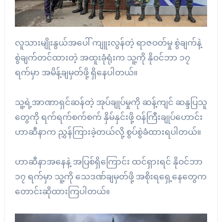
လူသားမျိုးနွယ်အပေါ် ကျူးလွန်တဲ့ ရာဇဝတ်မှု စွဲချက်နဲ့
စွဲချက်တင်ထားတဲ့ အထူးခုံရုံးက သူ့ကို နိုဝင်ဘာ ၁၇
ရက်မှာ အမိန့်ချမှတ်ဖို့ ရှိနေပါတယ်။
သူ့ရဲ့အာဏာရှင်ဆန်တဲ့ အုပ်ချုပ်မှုကို ဆန့်ကျင် ဆန္ဒပြသူ
တွေကို ရက်ရက်စက်စက် နှိမ်နှင်းဖို့ ဝန်ကြီးချုပ်ဟောင်း
ဟာဆီနာက ညွှန်ကြားခဲ့တယ်လို့ စွပ်စွဲခံထားရပါတယ်။
ဟာဆီနာအနေနဲ့ အပြစ်ရှိကြောင်း ထင်ရှားရင် နိုဝင်ဘာ
၁၇ ရက်မှာ သူ့ကို သေဒဏ်ချမှတ်ဖို့ အစိုးရရှေ့နေတွေက
တောင်းဆိုထားကြပါတယ်။