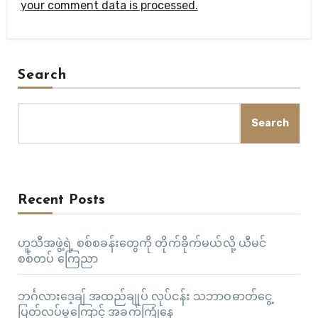
your comment data is processed.
Search
Search
Recent Posts
ဟူသီအဖွဲ့ရဲ့ စစ်စခန်းတွေကို တိုက်ခိုက်မယ်လို့ ယီမင်
စစ်တပ် ကြေညာ
ဘင်္ဂလားဒေ့ချ် အထည်ချုပ် လုပ်ငန်း သဘာဝဓာတ်ငွေ့
ပြတ်လပ်မှုကြောင့် အခက်ကြုံနေ