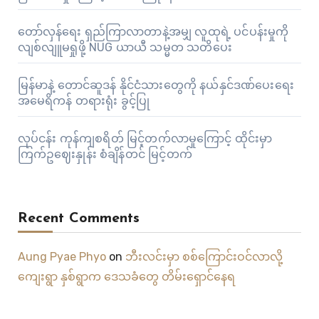
တော်လှန်ရေး ရှည်ကြာလာတာနဲ့အမျှ လူထုရဲ့ ပင်ပန်းမှုကို
လျစ်လျူမရှုဖို့ NUG ယာယီ သမ္မတ သတိပေး
မြန်မာနဲ့ တောင်ဆူဒန် နိုင်ငံသားတွေကို နယ်နှင်ဒဏ်ပေးရေး
အမေရိကန် တရားရုံး ခွင့်ပြု
လုပ်ငန်း ကုန်ကျစရိတ် မြင့်တက်လာမှုကြောင့် ထိုင်းမှာ
ကြက်ဥဈေးနှုန်း စံချိန်တင် မြင့်တက်
Recent Comments
Aung Pyae Phyo
on
ဘီးလင်းမှာ စစ်ကြောင်းဝင်လာလို့
ကျေးရွာ နှစ်ရွာက ဒေသခံတွေ တိမ်းရှောင်နေရ