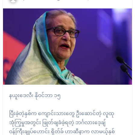
နယူးဒေလီ၊ နိုဝင်ဘာ ၁၅
ပြီးခဲ့တဲ့နှစ်က ကျောင်းသားတွေ ဦးဆောင်တဲ့ လူထု
အုံကြွမှုအတွင်း ဖြုတ်ချခံခဲ့ရတဲ့ ဘင်္ဂလားဒေ့ချ်
ဝန်ကြီးချုပ်ဟောင်း ရှိတ်ခ် ဟာဆီနာက လာမယ့်နှစ်