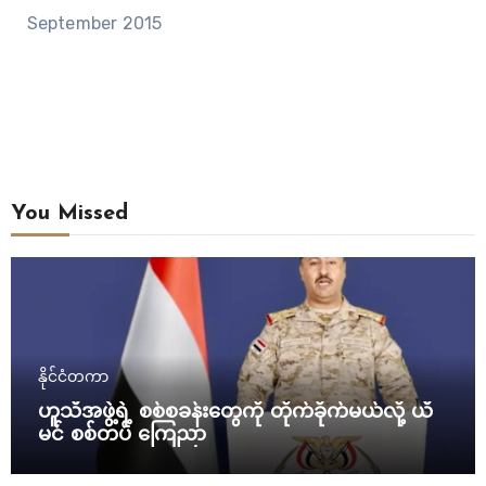
September 2015
You Missed
နိုင်ငံတကာ
ဟူသီအဖွဲ့ရဲ့ စစ်စခန်းတွေကို တိုက်ခိုက်မယ်လို့ ယီ
မင် စစ်တပ် ကြေညာ