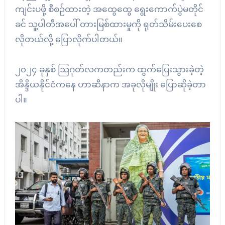
ကျင်းပဖို့ စီစဉ်ထားတဲ့ အထွေထွေ ရွေးကောက်ပွဲမတိုင်
ခင် သူ့ပါတီအပေါ် တားမြစ်ထားမှုကို ရုတ်သိမ်းပေးစေ
လိုတယ်လို့ ပြောလိုက်ပါတယ်။
၂၀၂၄ ခုနှစ် သြဂုတ်လကတည်းက ထွက်ပြေးသွားခဲ့တဲ့
အိန္ဒိယနိုင်ငံကနေ ဟာဆီနာက အခုလိုမျိုး ပြောဆိုခဲ့တာ
ပါ။