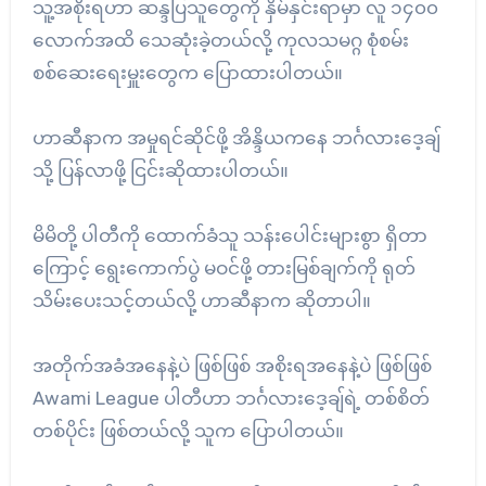
သူ့အစိုးရဟာ ဆန္ဒပြသူတွေကို နှိမ်နှင်းရာမှာ လူ ၁၄၀၀
လောက်အထိ သေဆုံးခဲ့တယ်လို့ ကုလသမဂ္ဂ စုံစမ်း
စစ်ဆေးရေးမှူးတွေက ပြောထားပါတယ်။
ဟာဆီနာက အမှုရင်ဆိုင်ဖို့ အိန္ဒိယကနေ ဘင်္ဂလားဒေ့ချ်
သို့ ပြန်လာဖို့ ငြင်းဆိုထားပါတယ်။
မိမိတို့ ပါတီကို ထောက်ခံသူ သန်းပေါင်းများစွာ ရှိတာ
ကြောင့် ရွေးကောက်ပွဲ မဝင်ဖို့ တားမြစ်ချက်ကို ရုတ်
သိမ်းပေးသင့်တယ်လို့ ဟာဆီနာက ဆိုတာပါ။
အတိုက်အခံအနေနဲ့ပဲ ဖြစ်ဖြစ် အစိုးရအနေနဲ့ပဲ ဖြစ်ဖြစ်
Awami League ပါတီဟာ ဘင်္ဂလားဒေ့ချ်ရဲ့ တစ်စိတ်
တစ်ပိုင်း ဖြစ်တယ်လို့ သူက ပြောပါတယ်။