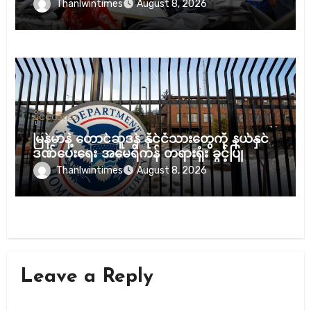
နေ
Thanlwintimes
August 8, 2026
နိုင်ငံတကာ
မြန်မာနဲ့ တောင်ဆူဒန် နိုင်ငံသားတွေကို နယ်နှင်
ဒဏ်ပေးရေး အမေရိကန် တရားရုံး ခွင့်ပြု
Thanlwintimes
August 8, 2026
Leave a Reply