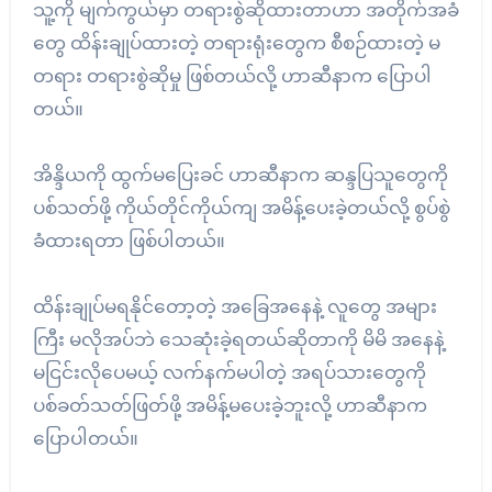
သူ့ကို မျက်ကွယ်မှာ တရားစွဲဆိုထားတာဟာ အတိုက်အခံ
တွေ ထိန်းချုပ်ထားတဲ့ တရားရုံးတွေက စီစဉ်ထားတဲ့ မ
တရား တရားစွဲဆိုမှု ဖြစ်တယ်လို့ ဟာဆီနာက ပြောပါ
တယ်။
အိန္ဒိယကို ထွက်မပြေးခင် ဟာဆီနာက ဆန္ဒပြသူတွေကို
ပစ်သတ်ဖို့ ကိုယ်တိုင်ကိုယ်ကျ အမိန့်ပေးခဲ့တယ်လို့ စွပ်စွဲ
ခံထားရတာ ဖြစ်ပါတယ်။
ထိန်းချုပ်မရနိုင်တော့တဲ့ အခြေအနေနဲ့ လူတွေ အများ
ကြီး မလိုအပ်ဘဲ သေဆုံးခဲ့ရတယ်ဆိုတာကို မိမိ အနေနဲ့
မငြင်းလိုပေမယ့် လက်နက်မပါတဲ့ အရပ်သားတွေကို
ပစ်ခတ်သတ်ဖြတ်ဖို့ အမိန့်မပေးခဲ့ဘူးလို့ ဟာဆီနာက
ပြောပါတယ်။