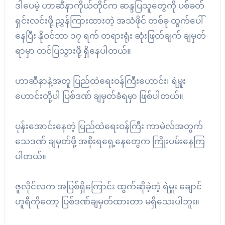
ဒါပေမဲ့ ဟာဆီနာကိုယ်တိုင်က ဆန္ဒပြသူတွေကို ပစ်ခတ်
ရှင်းလင်းဖို့ ညွှန်ကြားထားတဲ့ အသံဖိုင် တစ်ခု ထွက်ပေါ်
နေပြီး နိုဝင်ဘာ ၁၇ ရက် တရားရုံး ဆုံးဖြတ်ချက် ချမှတ်
ရာမှာ တင်ပြသွားဖို့ ရှိနေပါတယ်။
ဟာဆီနာနဲ့အတူ ပြည်ထဲရေးဝန်ကြီးဟောင်း၊ ရဲမှူး
ဟောင်းတို့ပါ ပြစ်ဒဏ် ချမှတ်ခံရမှာ ဖြစ်ပါတယ်။
ပုန်းအောင်းနေတဲ့ ပြည်ထဲရေးဝန်ကြီး ကာမဲလ်အတွက်
သေဒဏ် ချမှတ်ဖို့ အစိုးရရှေ့နေတွေက ကြိုးပမ်းနေကြ
ပါတယ်။
ဇူလိုင်လက အပြစ်ရှိကြောင်း ထွက်ဆိုခဲ့တဲ့ ရဲမှူး ချောင်
ဟူရီကိုတော့ ပြစ်ဒဏ်ချမှတ်ထားတာ မရှိသေးပါဘူး။