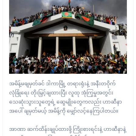
အမိန့်မချမှတ်ခင် ဒါကာမြို့ တရားရုံးနဲ့ အနီးတဝိုက်
လုံခြုံရေး တိုးမြှင့်ချထားပြီး လူထု အုံကြွမှုအတွင်း
သေဆုံးသွားသူတွေရဲ့ ဆွေမျိုးတွေကလည်း ဟာဆီနာ
အပေါ် ချမှတ်မယ့် အမိန့်ကို မျှော်လင့်နေကြပါတယ်။
အာဏာ ဆက်ထိန်းချုပ်ထားဖို့ ကြိုးစားရင်းနဲ့ ဟာဆီနာနဲ့