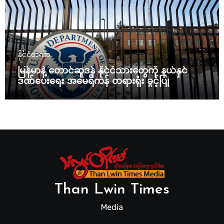
နိုင်ငံတကာ
မြန်မာနဲ့ တောင်ဆူဒန် နိုင်ငံသားတွေကို နယ်နှင်
ဒဏ်ပေးရေး အမေရိကန် တရားရုံး ခွင့်ပြု
Than Lwin Times
Media