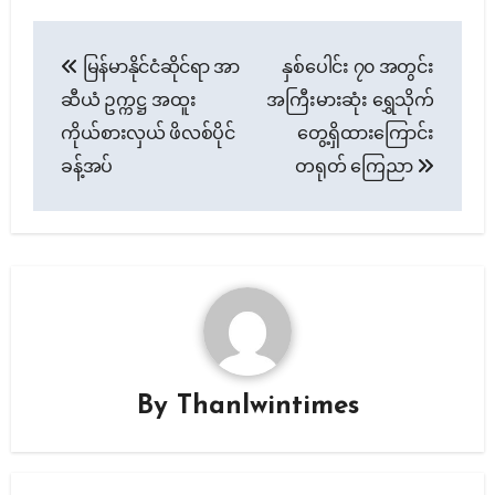
Post
မြန်မာနိုင်ငံဆိုင်ရာ အာ
နှစ်ပေါင်း ၇၀ အတွင်း
navigation
ဆီယံ ဥက္ကဋ္ဌ အထူး
အကြီးမားဆုံး ရွှေသိုက်
ကိုယ်စားလှယ် ဖိလစ်ပိုင်
တွေ့ရှိထားကြောင်း
ခန့်အပ်
တရုတ် ကြေညာ
By
Thanlwintimes