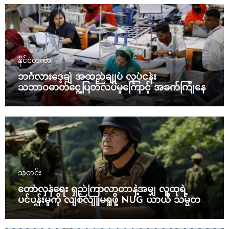
နိုင်ငံတကာ
ဘင်္ဂလားဒေ့ချ် အထည်ချုပ် လုပ်ငန်း
သဘာဝဓာတ်ငွေ့ပြတ်လပ်မှုကြောင့် အခက်ကြုံနေ
သတင်း
တော်လှန်ရေး ရှည်ကြာလာတာနဲ့အမျှ လူထုရဲ့
ပင်ပန်းမှုကို လျစ်လျူမရှုဖို့ NUG ယာယီ သမ္မတ
သတိပေး