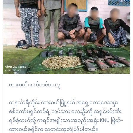
ထားဝယ်၊ စက်တင်ဘာ ၃
တနင်္သာရီတိုင်း ထားဝယ်မြို့နယ် အရှေ့တောဒေသမှာ
စစ်ကော်မရှင်တပ်ရဲ့ တပ်သား လေးဦးကို အရှင်ဖမ်းဆီး
ရမိခဲ့တယ်လို့ ကရင်အမျိုးသားအစည်းအရုံး KNU မြိတ်-
ထားဝယ်ခရိုင်က သတင်းထုတ်ပြန်ပါတယ်။