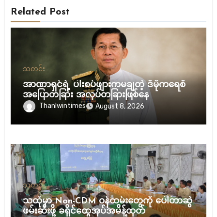
Related Post
သတင်း
အာဏာရှင်ရဲ့ ပါးစပ်ဖျားကမချတဲ့ ဒီမိုကရေစီ
အပြောတခြား အလုပ်တခြားဖြစ်နေ
Thanlwintimes
August 8, 2026
သတင်း
သထုံမှာ Non-CDM ဝန်ထမ်းတွေကို ပေါ်တာဆွဲ
ဖမ်းဆီးဖို့ ခရိုင်ထွေအုပ်အမိန့်ထုတ်