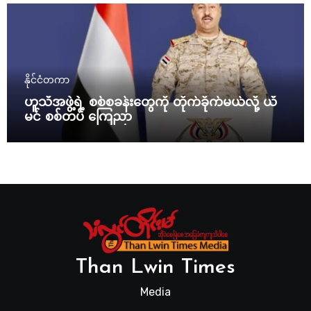
နိုင်ငံတကာ
ဟူသီအဖွဲ့ရဲ့ စစ်စခန်းတွေကို တိုက်ခိုက်မယ်လို့ ယီ
မင် စစ်တပ် ကြေညာ
Than Lwin Times
Media