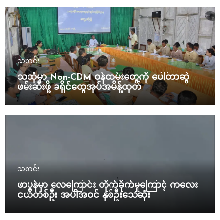
သတင်း
သထုံမှာ Non-CDM ဝန်ထမ်းတွေကို ပေါ်တာဆွဲ
ဖမ်းဆီးဖို့ ခရိုင်ထွေအုပ်အမိန့်ထုတ်
သတင်း
ဖာပွန်မှာ လေကြောင်း တိုက်ခိုက်မှုကြောင့် ကလေး
ငယ်တစ်ဦး အပါအဝင် နှစ်ဦးသေဆုံး