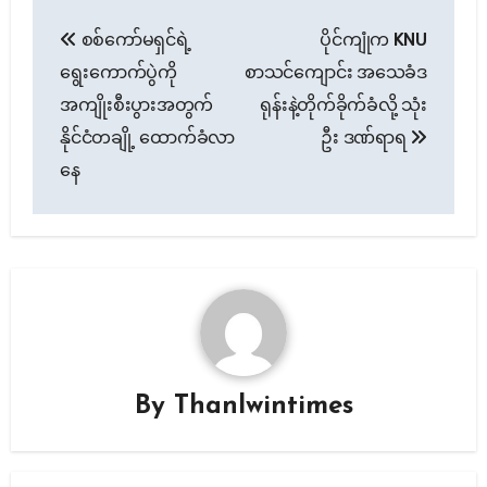
Post
စစ်ကော်မရှင်ရဲ့
ပိုင်ကျုံက KNU
navigation
ရွေးကောက်ပွဲကို
စာသင်ကျောင်း အသေခံဒ
အကျိုးစီးပွားအတွက်
ရုန်းနဲ့တိုက်ခိုက်ခံလို့ သုံး
နိုင်ငံတချို့ ထောက်ခံလာ
ဦး ဒဏ်ရာရ
နေ
By
Thanlwintimes