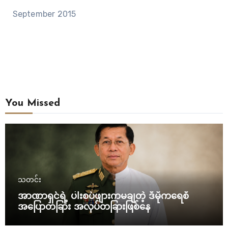
September 2015
You Missed
သတင်း
အာဏာရှင်ရဲ့ ပါးစပ်ဖျားကမချတဲ့ ဒီမိုကရေစီ
အပြောတခြား အလုပ်တခြားဖြစ်နေ