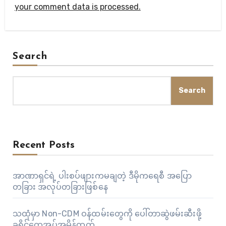
your comment data is processed.
Search
Search
Recent Posts
အာဏာရှင်ရဲ့ ပါးစပ်ဖျားကမချတဲ့ ဒီမိုကရေစီ အပြော
တခြား အလုပ်တခြားဖြစ်နေ
သထုံမှာ Non-CDM ဝန်ထမ်းတွေကို ပေါ်တာဆွဲဖမ်းဆီးဖို့
ခရိုင်ထွေအုပ်အမိန့်ထုတ်