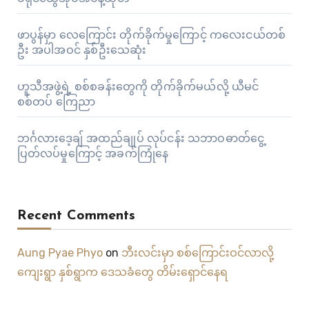
ဖာပွန်မှာ လေကြောင်း တိုက်ခိုက်မှုကြောင့် ကလေးငယ်တစ်
ဦး အပါအဝင် နှစ်ဦးသေဆုံး
ဟူသီအဖွဲ့ရဲ့ စစ်စခန်းတွေကို တိုက်ခိုက်မယ်လို့ ယီမင်
စစ်တပ် ကြေညာ
ဘင်္ဂလားဒေ့ချ် အထည်ချုပ် လုပ်ငန်း သဘာဝဓာတ်ငွေ့
ပြတ်လပ်မှုကြောင့် အခက်ကြုံနေ
Recent Comments
Aung Pyae Phyo
on
ဘီးလင်းမှာ စစ်ကြောင်းဝင်လာလို့
ကျေးရွာ နှစ်ရွာက ဒေသခံတွေ တိမ်းရှောင်နေရ