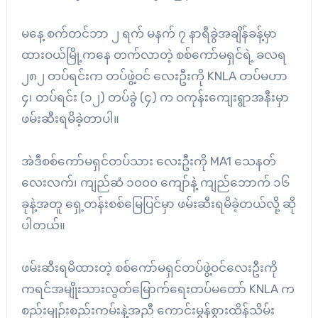
မနေ့ စက်တင်ဘာ ၂ ရက် မနက် ၇ နာရီခွဲအချိန်ခန့်မှာ
ထားဝယ်မြို့ကနေ တက်လာတဲ့ စစ်ကော်မရှင်ရဲ့ ခလရ
၂၈၂ တပ်ရင်းက တပ်ဖွဲ့ဝင် လေးဦးကို KNLA တပ်မဟာ
၄၊ တပ်ရင်း (၁၂) တပ်ခွဲ (၄) က ဝကုန်းကျေးရွာအနီးမှာ
ဖမ်းဆီးရမိခဲ့တာပါ။
အဲဒီစစ်ကော်မရှင်တပ်သား လေးဦးကို MA1 သေနတ်
လေးလက်၊ ကျည်ဆံ ၁၀၀၀ ကျော်နဲ့ ကျည်ဘောက် ၁၆
ခုနဲ့အတူ ရှေ့တန်းစစ်မြေပြင်မှာ ဖမ်းဆီးရမိခဲ့တယ်လို့ ဆို
ပါတယ်။
ဖမ်းဆီးရမိထားတဲ့ စစ်ကော်မရှင်တပ်ဖွဲ့ဝင်လေးဦးကို
ကရင်အမျိုးသားလွတ်မြောက်ရေးတပ်မတော် KNLA က
စည်းမျဉ်းစည်းကမ်းနဲ့အညီ ကောင်းမွန်စွားထိန်သိမ်း