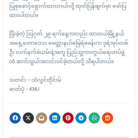
ပြုစုစောင့်ရှောက်ထားတယ်လို့ ထုတ်ပြန်ချက်မှာ ဖော်ပြ
ထားပါတယ်။
ပြီးခဲ့တဲ့ ဩဂုတ် ၂၉ ရက်နေ့ကလည်း ထားဝယ်မြို့နယ်
အရှေ့တောဒေသ မေတ္တာနယ်မြေရဲစခန်းက ဒုရဲအုပ်တစ်
ဦး လက်နက်ခဲယမ်းနဲ့အတူ ပြည်သူ့ကာကွယ်ရေးတပ်ဖွဲ့
ထံ ဆက်သွယ်အလင်းဝင်ခဲ့တယ်လို့ သိရပါတယ်။
သတင်း – သံလွင်တိုင်းမ်
ဓာတ်ပုံ – KNU