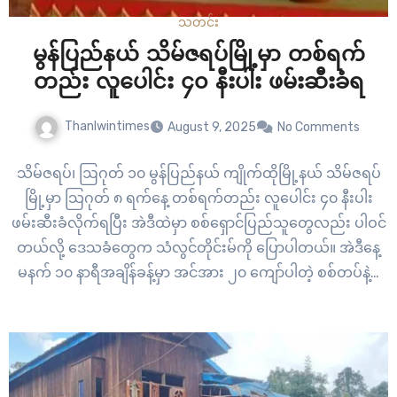
သတင်း
မွန်ပြည်နယ် သိမ်ဇရပ်မြို့မှာ တစ်ရက်
တည်း လူပေါင်း ၄၀ နီးပါး ဖမ်းဆီးခံရ
Thanlwintimes
August 9, 2025
No Comments
သိမ်ဇရပ်၊ ဩဂုတ် ၁၀ မွန်ပြည်နယ် ကျိုက်ထိုမြို့နယ် သိမ်ဇရပ်
မြို့မှာ သြဂုတ် ၈ ရက်နေ့ တစ်ရက်တည်း လူပေါင်း ၄၀ နီးပါး
ဖမ်းဆီးခံလိုက်ရပြီး အဲဒီထဲမှာ စစ်ရှောင်ပြည်သူတွေလည်း ပါဝင်
တယ်လို့ ဒေသခံတွေက သံလွင်တိုင်းမ်ကို ပြောပါတယ်။ အဲဒီနေ့
မနက် ၁၀ နာရီအချိန်ခန့်မှာ အင်အား ၂၀ ကျော်ပါတဲ့ စစ်တပ်နဲ့ရဲ
အဖွဲ့တွေဟာ သိမ်ဇရပ်မြို့ “လိုရာပြည့်လူမှုကူညီရေးအသင်း
ရုံး”မှာ…