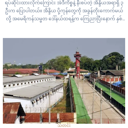
ရပ်ဆိုင်းထားလိုက်ကြောင်း အဲဒီကိစ္စနဲ့ နီးစပ်တဲ့ အိန္ဒိယအရာရှိ ၃
ဦးက ပြောပါတယ်။ အိန္ဒိယ ပို့ကုန်တွေကို အခွန်တိုးကောက်မယ်
လို့ အမေရိကန်သမ္မတ ဒေါ်နယ်ထရန့်က ကြေညာပြီးနောက် နှစ်
နိုင်ငံဆက်ဆံရေးဟာ ဆယ်စုနှစ်များစွာအတွင်း အနိမ့်ဆုံး
အခြေအနေသို့ ရောက်ရှိနေပြီး မကျေနပ်ကြောင်း အိန္ဒိယရဲ့ ပထမ
ဆုံး ဖော်ပြမှု…
သတင်း