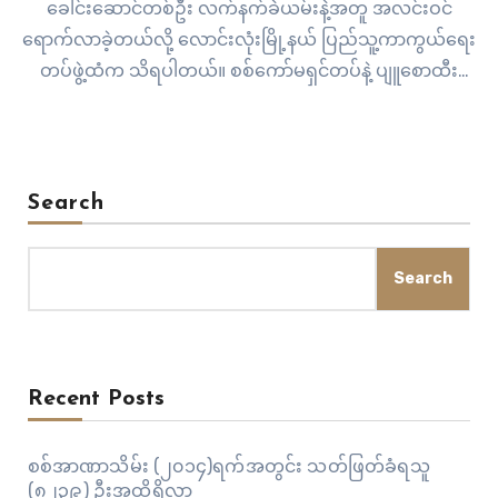
ခေါင်းဆောင်တစ်ဦး လက်နက်ခဲယမ်းနဲ့အတူ အလင်းဝင်
ရောက်လာခဲ့တယ်လို့ လောင်းလုံးမြို့နယ် ပြည်သူ့ကာကွယ်ရေး
တပ်ဖွဲ့ထံက သိရပါတယ်။ စစ်ကော်မရှင်တပ်နဲ့ ပျူစောထီး
ပူးပေါင်းတပ်စွဲထားတဲ့ ကျောက်နီမော်စခန်းက အသက် ၃၀ ကျော်
အရွယ် ပျူစောထီးဒုခေါင်းဆောင် ကိုလားဟာ ဩဂုတ် ၈ ရက်နေ့
မှာ လက်နက်ခဲယမ်းအတူ အ လင်းဝင်လာခဲ့တာပါ။ ပျူစောထီး ဒု
ခေါင်းဆောင်ကိုလားရဲ့ ပြောပြချက်အရ…
Search
Search
Recent Posts
စစ်အာဏာသိမ်း (၂၀၁၄)ရက်အတွင်း သတ်ဖြတ်ခံရသူ
(၈၂၃၉) ဦးအထိရှိလာ