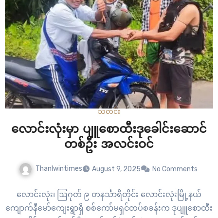
သတင်း
လောင်းလုံးမှာ ပျူစောထီးဒုခေါင်းဆောင်
တစ်ဦး အလင်းဝင်
Thanlwintimes
August 9, 2025
No Comments
လောင်းလုံး၊ ဩဂုတ် ၉ တနင်္သာရီတိုင်း လောင်းလုံးမြို့နယ်
ကျောက်နီမော်ကျေးရွာရှိ စစ်ကော်မရှင်တပ်စခန်းက ဒုပျူစောထီး