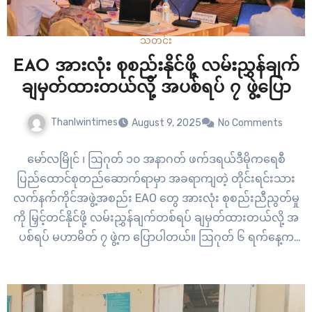
သတင်း
EAO အားလုံး စုစည်းနိုင်ဖို့ လမ်းညွှန်ချက်
ချမှတ်ထားတယ်လို့ အပစ်ရပ် ၇ ဖွဲ့ပြော
Thanlwintimes
August 9, 2025
No Comments
မော်လမြိုင် ၊ ဩဂုတ် ၁၀ အနာဂတ် ဖက်ဒရယ်ဒီမိုကရေစီ
ပြည်ထောင်စုတည်ဆောက်ရာမှာ အခရာကျတဲ့ တိုင်းရင်းသား
လက်နက်ကိုင်အဖွဲ့အစည်း EAO တွေ အားလုံး စုစည်းညီညွတ်မှု
ကို မြှင့်တင်နိုင်ဖို့ လမ်းညွှန်ချက်တစ်ရပ် ချမှတ်ထားတယ်လို့ အ
ပစ်ရပ် မဟာမိတ် ၇ ဖွဲ့က ပြောပါတယ်။ ဩဂုတ် ၆ ရက်နေ့က
ကျင်းပခဲ့တဲ့ အပစ်ရပ်ထိုး တိုင်းရင်းသားလက်နက်ကိုင်အဖွဲ့
အစည်း မဟာ မိတ် ၇ ဖွဲ့…