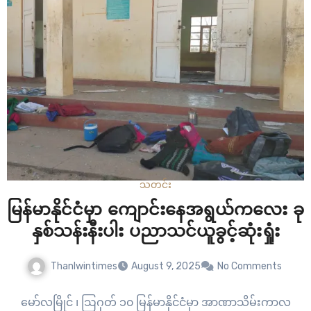
သတင်း
မြန်မာနိုင်ငံမှာ ကျောင်းနေအရွယ်ကလေး ခု
နှစ်သန်းနီးပါး ပညာသင်ယူခွင့်ဆုံးရှုံး
Thanlwintimes
August 9, 2025
No Comments
မော်လမြိုင် ၊ ဩဂုတ် ၁၀ မြန်မာနိုင်ငံမှာ အာဏာသိမ်းကာလ