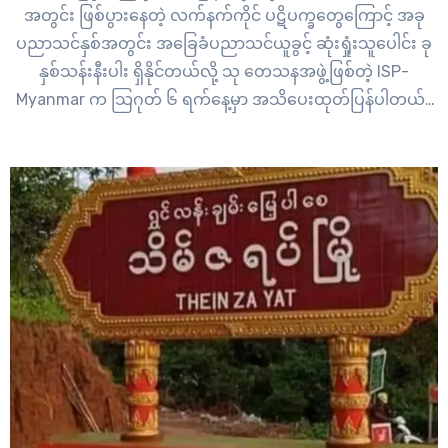
အတွင်း ဖြစ်ပွားနေတဲ့ လက်နက်ကိုင် ပဋိပက္ခတွေကြောင့် အခု
ပညာသင်နှစ်အတွင်း အခြေခံပညာသင်ယူခွင့် ဆုံးရှုံးသူပေါင်း ခု
နှစ်သန်းနီးပါး ရှိနိုင်တယ်လို့ သု တေသနအဖွဲ့ဖြစ်တဲ့ ISP-
Myanmar က သြဂုတ် ၆ ရက်နေ့မှာ အသိပေးထုတ်ပြန်ပါတယ်။
ISP-Myanmar ရဲ့ အစီရင်ခံစာအရ အာဏာမသိမ်းခင်
၂၀၁၉-၂၀၂၀ ပညာသင်နှစ်မှာ ကျောင်းအပ်နှံသူ စုစုပေါင်း…