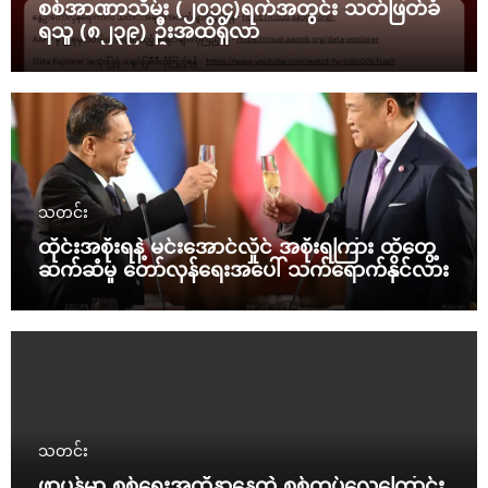
စစ်အာဏာသိမ်း (၂၀၁၄)ရက်အတွင်း သတ်ဖြတ်ခံ
ရသူ (၈၂၃၉) ဦးအထိရှိလာ
သတင်း
ထိုင်းအစိုးရနဲ့ မင်းအောင်လှိုင် အစိုးရကြား ထိတွေ့
ဆက်ဆံမှု တော်လှန်ရေးအပေါ် သက်ရောက်နိုင်လား
သတင်း
ဖာပွန်မှာ စစ်ရေးအထိနာနေတဲ့ စစ်တပ်လေကြောင်း