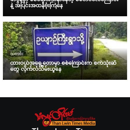
နဲ့ အပြင်းအထန်ဗုံးကြဲနေ
သတင်း
ထားဝယ်အရှေ့တောမှာ စစ်ကြောင်းက စက်သုံးဆီ
တွေ လိုက်လံသိမ်းယူနေ