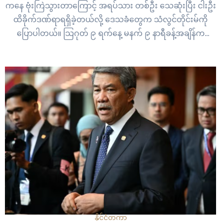
ကနေ ဗုံးကြဲသွားတာကြောင့် အရပ်သား တစ်ဦး သေဆုံးပြီး ငါးဦး
ထိခိုက်ဒဏ်ရာရရှိခဲ့တယ်လို့ ဒေသခံတွေက သံလွင်တိုင်းမ်ကို
ပြောပါတယ်။ သြဂုတ် ၉ ရက်နေ့ မနက် ၉ နာရီခန့်အချိန်က
နေပြည်တော်လေတပ်ကနေ တက်လာတဲ့ ဂျက်ဖိုက်တာ
တိုက်လေယာဉ်တစ်စီးဟာ ပိန္နဲကုန်းကျေးရွာကို လေကြောင်းက
နေ…
နိုင်ငံတကာ