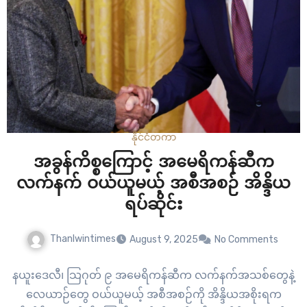
နိုင်ငံတကာ
အခွန်ကိစ္စကြောင့် အမေရိကန်ဆီက
လက်နက် ဝယ်ယူမယ့် အစီအစဉ် အိန္ဒိယ
ရပ်ဆိုင်း
Thanlwintimes
August 9, 2025
No Comments
နယူးဒေလီ၊ သြဂုတ် ၉ အမေရိကန်ဆီက လက်နက်အသစ်တွေနဲ့
လေယာဉ်တွေ ဝယ်ယူမယ့် အစီအစဉ်ကို အိန္ဒိယအစိုးရက