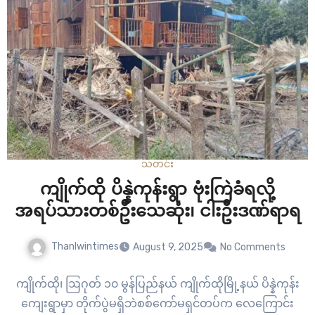
သတင်း
ကျိုက်ထို ပိန္နဲကုန်းရွာ ဗုံးကြဲခံရလို့
အရပ်သားတစ်ဦးသေဆုံး၊ ငါးဦးဒဏ်ရာရ
Thanlwintimes
August 9, 2025
No Comments
ကျိုက်ထို၊ ဩဂုတ် ၁၀ မွန်ပြည်နယ် ကျိုက်ထိုမြို့နယ် ပိန္နဲကုန်း
ကျေးရွာမှာ တိုက်ပွဲမရှိဘဲစစ်ကော်မရှင်တပ်က လေကြောင်း