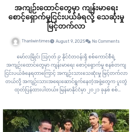
အကျဉ်းထောင်တွေမှာ ကျန်းမာရေး
စောင့်ရှောက်မှုငြင်းပယ်ခံရလို့ သေဆုံးမှု
မြင့်တက်လာ
Thanlwintimes
August 9, 2025
No Comments
မော်လမြိုင်၊ ဩဂုတ် ၉ နိုင်ငံတဝန်းရှိ စစ်ကောင်စီရဲ့
အကျဉ်းထောင်တွေမှာ ကျန်းမာရေး စောင့်ရှောက်မှု စနစ်တကျ
ငြင်းပယ်ခံနေရတာကြောင့် အကျဉ်းသားသေဆုံးမှု မြင့်တက်လာ
တယ်လို့ အကျဉ်းသားအရေးဆောင်ရွက်နေတဲ့အဖွဲ့တွေက ပူးတွဲ
ထုတ်ပြန်ထားပါတယ်။ မြန်မာနိုင်ငံမှာ ၂၀၂၁ ခုနှစ် စစ်
အာဏာသိမ်းပြီးနောက် လေးနှစ်ခွဲကာလအတွင်း လူ့အခွင့်အရေး
တွေ သိသိသာသာ ဆုတ်ယုတ်လာတဲ့အပြင် အကျဉ်းသားအခွင့်
အ‌ရေးလည်း ချိုးဖောက်ခံနေရတာကြောင့် အကျဉ်းထောင်
အတွင်း သေဆုံးမှုတွေ မြင့်တက်လာတာပါ။ စစ်အာဏာသိမ်းပြီး
နောက် မတရား ဖမ်းဆီးခံထားရတဲ့…