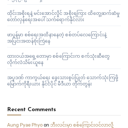
ထိုင်းအစိုးရနဲ့ မင်းအောင်လှိုင် အစိုးရကြား ထိတွေ့ဆက်ဆံမှု
တော်လှန်ရေးအပေါ် သက်ရောက်နိုင်လား
ဖာပွန်မှာ စစ်ရေးအထိနာနေတဲ့ စစ်တပ်လေကြောင်းနဲ့
အပြင်းအထန်ဗုံးကြဲနေ
ထားဝယ်အရှေ့တောမှာ စစ်ကြောင်းက စက်သုံးဆီတွေ
လိုက်လံသိမ်းယူနေ
အပူဒဏ် ကာကွယ်ရေး ခွေးသားစွပ်ပြုတ် သောက်သုံးကြဖို့
မြောက်ကိုရီးယား နိုင်ငံပိုင် မီဒီယာ တိုက်တွန်း
Recent Comments
Aung Pyae Phyo
on
ဘီးလင်းမှာ စစ်ကြောင်းဝင်လာလို့