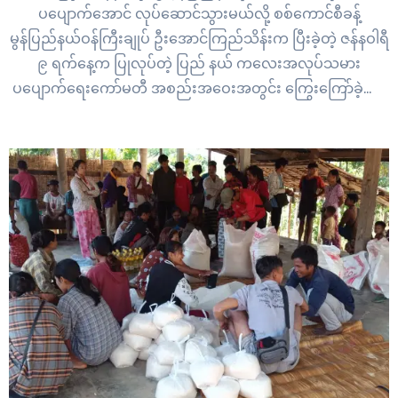
ပပျောက်အောင် လုပ်ဆောင်သွားမယ်လို့ စစ်ကောင်စီခန့်
မွန်ပြည်နယ်ဝန်ကြီးချုပ် ဦးအောင်ကြည်သိန်းက ပြီးခဲ့တဲ့ ဇန်နဝါရီ
၉ ရက်နေ့က ပြုလုပ်တဲ့ ပြည် နယ် ကလေးအလုပ်သမား
ပပျောက်ရေးကော်မတီ အစည်းအဝေးအတွင်း ကြွေးကြော်ခဲ့တာ
ပါ။ နိုင်ငံအနေနဲ့ ကလေးအလုပ်သမား ပပျောက်ရေးအတွက်
ဒုတိယ ၅ နှစ်တာ လုပ်ငန်းစီမံချက်ကို ၂၀၂၄…