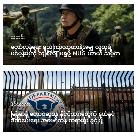
သတင်း
တော်လှန်ရေး ရှည်ကြာလာတာနဲ့အမျှ လူထုရဲ့
ပင်ပန်းမှုကို လျစ်လျူမရှုဖို့ NUG ယာယီ သမ္မတ
သတိပေး
နိုင်ငံတကာ
မြန်မာနဲ့ တောင်ဆူဒန် နိုင်ငံသားတွေကို နယ်နှင်
ဒဏ်ပေးရေး အမေရိကန် တရားရုံး ခွင့်ပြု