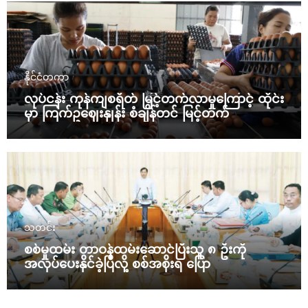
နိုင်ငံတကာ
လုပ်ငန်း ကုန်ကျစရိတ် မြင့်တက်လာမှုကြောင့် ထိုင်း
မှာ ကြက်ဥဈေးနှုန်း စံချိန်တင် မြင့်တက်
သတင်း
စစ်မှုထမ်း တာဝန်ထမ်းဆောင်ပြီးသူ ၈ ဦးကို
အလုပ်ပေးနိုင်ခဲ့ပြီလို့ စစ်အစိုးရ ပြော