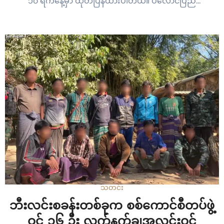
၁၀ ရက်နေ့မှာ ထုတ်ပြန်ထားပါတယ်။ ပလောင်ပြည်
လွတ်မြောက်ရေးတပ်ဦး PSLF/TNLA ရဲ့ နှစ်ပတ်လည်
အစည်းအဝေးကို တအာင်းပြည်နယ်ရှိ PSLF ယာယီဌာနချုပ်မှာ
ဇန်နဝါရီ ၃ ရက်နေ့ကနေ ၇…
သတင်း
ဘီးလင်းစခန်းတစ်ခုက စစ်ကောင်စီတပ်ဖွဲ့
ဝင် ၁၆ ဦး လက်နက်ချအလင်းဝင်