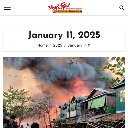
Skip
to
content
January 11, 2025
Home
2025
January
11