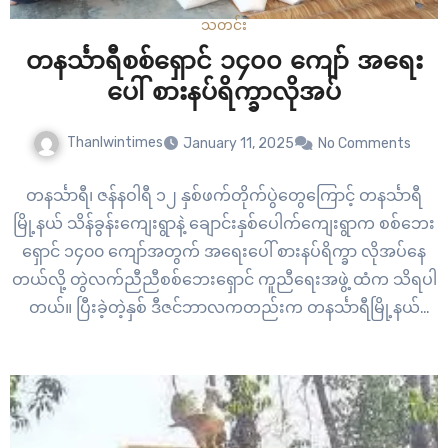
သတင်း
တနင်္သာရီစစ်ရှောင် ၁၄၀၀ ကျော် အရေး
ပေါ် စားနပ်ရိက္ခာလိုအပ်
Thanlwintimes
January 11, 2025
No Comments
တနင်္သာရီ၊ ဇန်နဝါရီ ၁၂ နှစ်ဖက်တိုက်ပွဲတွေကြောင့် တနင်္သာရီ
မြို့နယ် သိန်ခွန်းကျေးရွာနဲ့ ချောင်းနှစ်ပေါက်ကျေးရွာက စစ်ဘေး
ရှောင် ၁၄၀၀ ကျော်အတွက် အရေးပေါ် စားနပ်ရိက္ခာ လိုအပ်နေ
တယ်လို့ တွဲလက်ညီညီစစ်ဘေးရှောင် ကူညီရေးအဖွဲ့ ထံက သိရပါ
တယ်။ ပြီးခဲ့တဲ့နှစ် ဒီဇင်ဘာလကတည်းက တနင်္သာရီမြို့နယ်
အမှတ် ၈ ပြည်ထောင်စုလမ်းမကြီးပေါ်ရှိ ကျေးရွာတွေမှာ
စစ်ကြောင်းထိုး ဝင်ရောက်လာတဲ့ စစ်ကောင်စီတပ်နဲ့ ပြည်သူ့
ကာကွယ်ရေး ပူပေါင်းတပ်တွေရဲ့ နှစ်ဖက်တိုက်ပွဲတွေ…