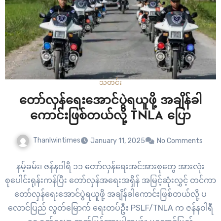
သတင်း
တော်လှန်ရေးအောင်ပွဲရယူဖို့ အချိန်ခါ
ကောင်းဖြစ်တယ်လို့ TNLA ပြော
Thanlwintimes
January 11, 2025
No Comments
နမ့်ခမ်း၊ ဇန်နဝါရီ ၁၁ တော်လှန်ရေးအင်အားစုတွေ အားလုံး
စုပေါင်းရုန်းကန်ပြီး တော်လှန်အရေးအရှိန် အမြင့်ဆုံးလွှင့် တင်ကာ
တော်လှန်ရေးအောင်ပွဲရယူဖို့ အချိန်ခါကောင်းဖြစ်တယ်လို့ ပ
လောင်ပြည် လွတ်မြောက် ရေးတပ်ဦး PSLF/TNLA က ဇန်နဝါရီ