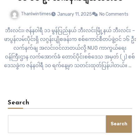
Thanlwintimes
January 11, 2025
No Comments
ဘီးလင်း၊ ဇန်နဝါရီ ၁၁ မွန်ပြည်နယ် ဘီးလင်းမြို့နယ် ဘီးလင်း –
ဖာပွန်လမ်းပိုင်းရှိ လဂွန်းပျိုစခန်းက စစ်ကောင်စီတပ်ဖွဲ့ဝင် ၁၆ ဦး
လက်နက်ချ အလင်းဝင်လာတယ်လို့ NUG ကာကွယ်ရေး
ဝန်ကြီးဌာန လက်အောက်ခံ တောင်ပိုင်းစစ်ဒေသ အမှတ် (၂) စစ်
ဒေသခွဲက ဇန်နဝါရီ ၁၀ ရက်နေ့မှာ သတင်းထုတ်ပြန်ပါတယ်။ ဘီး
လင်း – ဖာပွန်လမ်းပိုင်းရှိ လဂွန်းပျိုစခန်းဟာ ဖာပွန်မြို့ရှိ…
Search
Search