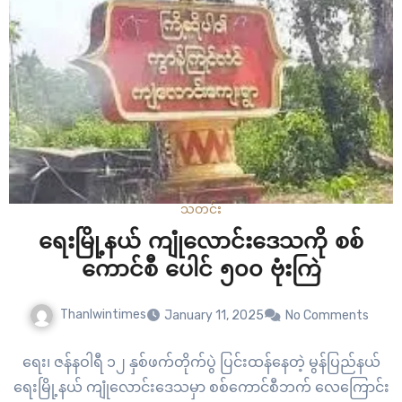
သတင်း
ရေးမြို့နယ် ကျုံလောင်းဒေသကို စစ်
ကောင်စီ ပေါင် ၅၀၀ ဗုံးကြဲ
Thanlwintimes
January 11, 2025
No Comments
ရေး၊ ဇန်နဝါရီ ၁၂ နှစ်ဖက်တိုက်ပွဲ ပြင်းထန်နေတဲ့ မွန်ပြည်နယ်
ရေးမြို့နယ် ကျုံလောင်းဒေသမှာ စစ်ကောင်စီဘက် လေကြောင်း