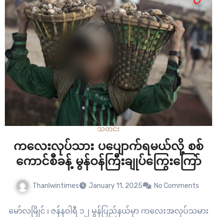
တိုက်ခိုက်နေတာပါ။ ၂၀၂၁…
သတင်း
ကလေးလုပ်သား ပပျောက်ရမယ်လို့ စစ်
ကောင်စီခန့် မွန်ဝန်ကြီးချုပ်ကြွေးကြော်
Thanlwintimes
January 11, 2025
No Comments
မော်လမြိုင် ၊ ဇန်နဝါရီ ၁၂ မွန်ပြည်နယ်မှာ ကလေးအလုပ်သမား