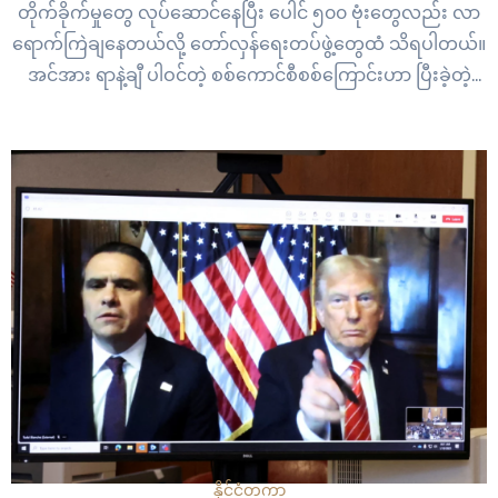
တိုက်ခိုက်မှုတွေ လုပ်ဆောင်နေပြီး ပေါင် ၅၀၀ ဗုံးတွေလည်း လာ
ရောက်ကြဲချနေတယ်လို့ တော်လှန်ရေးတပ်ဖွဲ့တွေထံ သိရပါတယ်။
အင်အား ရာနဲ့ချီ ပါဝင်တဲ့ စစ်ကောင်စီစစ်ကြောင်းဟာ ပြီးခဲ့တဲ့
ဇန်နဝါရီ ၉ ရက်နေ့ကစပြီး ကျုံလောင်းဒေသထဲ စစ်ကြောင်းထိုး
ဝင်ရောက်လာတဲ့အတွက် တော်လှန်ရေးအင်အားစုပူးပေါင်းတပ်ဖွဲ့
တွေနဲ့ တိုက်ပွဲဖြစ်ပွားနေတာပါ။ တိုက်ပွဲအတွင်း…
နိုင်ငံတကာ