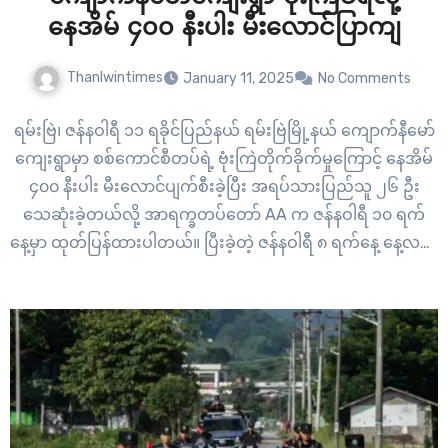
နေအိမ် ၄၀၀ နီးပါး မီးလောင်ပြာကျ
Thanlwintimes
January 11, 2025
No Comments
ရမ်းဗြဲ၊ ဇန်နဝါရီ ၁၁ ရခိုင်ပြည်နယ် ရမ်းဗြဲမြို့နယ် ကျောက်နီမော်
ကျေးရွာမှာ စစ်ကောင်စီတပ်ရဲ့ ဗုံးကြဲတိုက်ခိုက်မှုကြောင့် နေအိမ်
၄၀၀ နီးပါး မီးလောင်ပျက်စီးခဲ့ပြီး အရပ်သားပြည်သူ ၂၆ ဦး
သေဆုံးခဲ့တယ်လို့ အာရက္ခတပ်တော် AA က ဇန်နဝါရီ ၁၀ ရက်
နေ့မှာ ထုတ်ပြန်ထားပါတယ်။ ပြီးခဲ့တဲ့ ဇန်နဝါရီ ၈ ရက်နေ့ နေ့လည်
၁ နာရီခွဲအချိန်ခန့်မှာ…