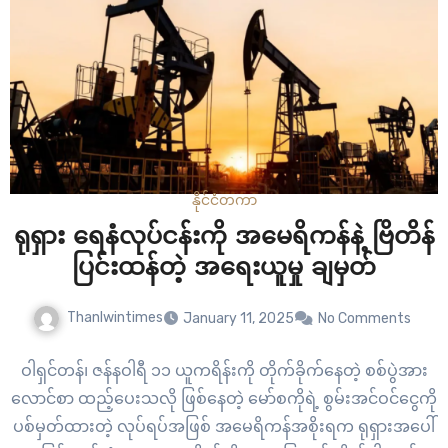
နိုင်ငံတကာ
ရုရှား ရေနံလုပ်ငန်းကို အမေရိကန်နဲ့ ဗြိတိန်
ပြင်းထန်တဲ့ အရေးယူမှု ချမှတ်
Thanlwintimes
January 11, 2025
No Comments
ဝါရှင်တန်၊ ဇန်နဝါရီ ၁၁ ယူကရိန်းကို တိုက်ခိုက်နေတဲ့ စစ်ပွဲအား
လောင်စာ ထည့်ပေးသလို ဖြစ်နေတဲ့ မော်စကိုရဲ့ စွမ်းအင်ဝင်ငွေကို
ပစ်မှတ်ထားတဲ့ လုပ်ရပ်အဖြစ် အမေရိကန်အစိုးရက ရုရှားအပေါ်