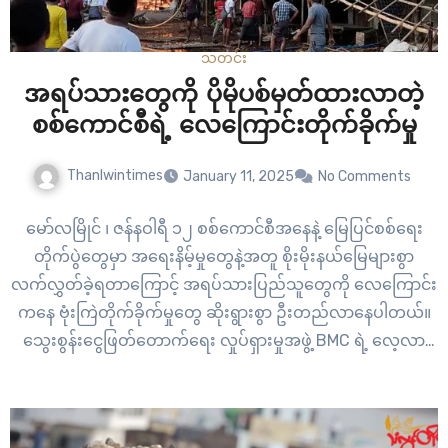
သတင်း
အရပ်သားတွေကို ပိုမိုပစ်မှတ်ထားလာတဲ့
စစ်ကောင်စီရဲ့ လေကြောင်းတိုက်ခိုက်မှု
Thanlwintimes
January 11, 2025
No Comments
မော်လမြိုင် ၊ ဇန်နဝါရီ ၁၂ စစ်ကောင်စီအနေနဲ့ မြေပြင်စစ်ရေး
တိုက်ပွဲတွေမှာ အရေးနိမ့်မှုတွေနဲ့အတူ စိုးမိုးနယ်မြေများစွာ
လက်လွှတ်ခဲ့ရတာကြောင့် အရပ်သားပြည်သူတွေကို လေကြောင်း
ကနေ ဗုံးကြဲတိုက်ခိုက်မှုတွေ ဆိုးရွားစွာ ဦးတည်လာနေပါတယ်။
သွေးစွန်းငွေဖြတ်တောက်ရေး လှုပ်ရှားမှုအဖွဲ့ BMC ရဲ့ လေ့လာ
တွေ့ရှိချက်တွေအရ လေကြောင်းတိုက်ခိုက်မှု မှာ ပြည်သူအအ
များအပြားစုဝေးတဲ့ ဈေး၊ အလှူအတန်းနေရာ၊ ပွဲလမ်းသဘင်၊
ဘာသာရေးပွဲတော်တွေ၊ ဆေးရုံဆေးခန်းတွေနဲ့ ကျောင်းတွေကိုပါ