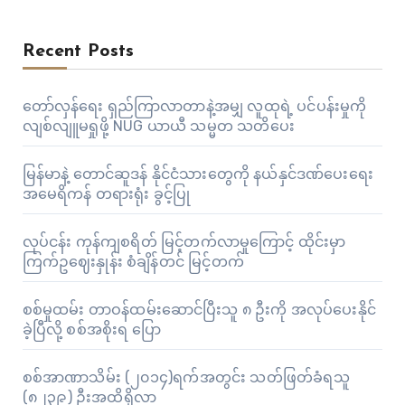
Recent Posts
တော်လှန်ရေး ရှည်ကြာလာတာနဲ့အမျှ လူထုရဲ့ ပင်ပန်းမှုကို
လျစ်လျူမရှုဖို့ NUG ယာယီ သမ္မတ သတိပေး
မြန်မာနဲ့ တောင်ဆူဒန် နိုင်ငံသားတွေကို နယ်နှင်ဒဏ်ပေးရေး
အမေရိကန် တရားရုံး ခွင့်ပြု
လုပ်ငန်း ကုန်ကျစရိတ် မြင့်တက်လာမှုကြောင့် ထိုင်းမှာ
ကြက်ဥဈေးနှုန်း စံချိန်တင် မြင့်တက်
စစ်မှုထမ်း တာဝန်ထမ်းဆောင်ပြီးသူ ၈ ဦးကို အလုပ်ပေးနိုင်
ခဲ့ပြီလို့ စစ်အစိုးရ ပြော
စစ်အာဏာသိမ်း (၂၀၁၄)ရက်အတွင်း သတ်ဖြတ်ခံရသူ
(၈၂၃၉) ဦးအထိရှိလာ