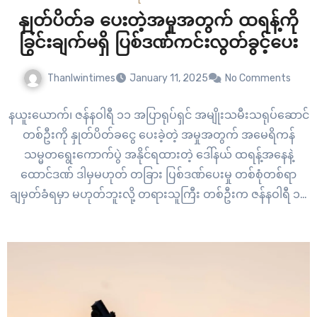
နှုတ်ပိတ်ခ ပေးတဲ့အမှုအတွက် ထရန့်ကို
ခြွင်းချက်မရှိ ပြစ်ဒဏ်ကင်းလွတ်ခွင့်ပေး
Thanlwintimes
January 11, 2025
No Comments
နယူးယောက်၊ ဇန်နဝါရီ ၁၁ အပြာရုပ်ရှင် အမျိုးသမီးသရုပ်ဆောင်
တစ်ဦးကို နှုတ်ပိတ်ခငွေ ပေးခဲ့တဲ့ အမှုအတွက် အမေရိကန်
သမ္မတရွေးကောက်ပွဲ အနိုင်ရထားတဲ့ ဒေါ်နယ် ထရန့်အနေနဲ့
ထောင်ဒဏ် ဒါမှမဟုတ် တခြား ပြစ်ဒဏ်ပေးမှု တစ်စုံတစ်ရာ
ချမှတ်ခံရမှာ မဟုတ်ဘူးလို့ တရားသူကြီး တစ်ဦးက ဇန်နဝါရီ ၁၀
ရက်မှာ ဆုံးဖြတ်ခဲ့ပါတယ်။ တရားသူကြီး ဟွန် မားချန့်က…