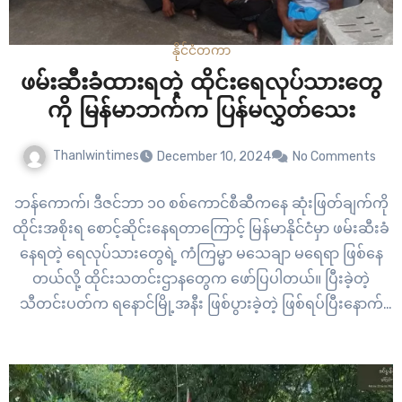
နိုင်ငံတကာ
ဖမ်းဆီးခံထားရတဲ့ ထိုင်းရေလုပ်သားတွေ
ကို မြန်မာဘက်က ပြန်မလွှတ်သေး
Thanlwintimes
December 10, 2024
No Comments
ဘန်ကောက်၊ ဒီဇင်ဘာ ၁၀ စစ်ကောင်စီဆီကနေ ဆုံးဖြတ်ချက်ကို
ထိုင်းအစိုးရ စောင့်ဆိုင်းနေရတာကြောင့် မြန်မာနိုင်ငံမှာ ဖမ်းဆီးခံ
နေရတဲ့ ရေလုပ်သားတွေရဲ့ ကံကြမ္မာ မသေချာ မရေရာ ဖြစ်နေ
တယ်လို့ ထိုင်းသတင်းဌာနတွေက ဖော်ပြပါတယ်။ ပြီးခဲ့တဲ့
သီတင်းပတ်က ရနောင်မြို့အနီး ဖြစ်ပွားခဲ့တဲ့ ဖြစ်ရပ်ပြီးနောက်
အဲဒီ ရေလုပ်သားတွေ လွတ်မြောက်နိုင်ဖို့ ဒေသဆိုင်ရာ အရာရှိတွေ
မှာ လုပ်ပိုင်ခွင့် အာဏာမရှိဘူးလို့ ဆိုပါတယ်။ အဲဒီ…