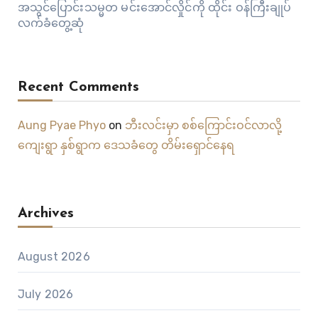
အသွင်ပြောင်းသမ္မတ မင်းအောင်လှိုင်ကို ထိုင်း ဝန်ကြီးချုပ်
လက်ခံတွေ့ဆုံ
Recent Comments
Aung Pyae Phyo
on
ဘီးလင်းမှာ စစ်ကြောင်းဝင်လာလို့
ကျေးရွာ နှစ်ရွာက ဒေသခံတွေ တိမ်းရှောင်နေရ
Archives
August 2026
July 2026