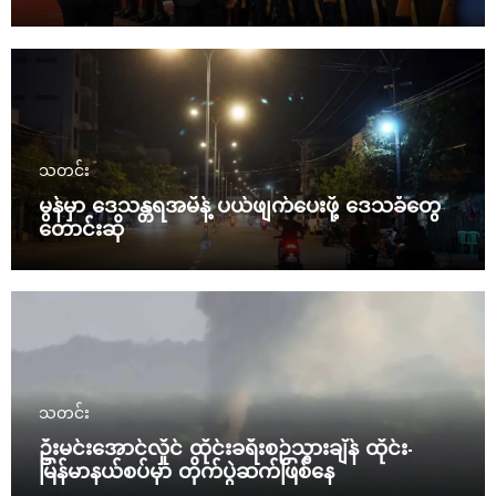
သတင်း
မွန်မှာ ဒေသန္တရအမိန့် ပယ်ဖျက်ပေးဖို့ ဒေသခံတွေ
တောင်းဆို
သတင်း
ဦးမင်းအောင်လှိုင် ထိုင်းခရီးစဉ်သွားချိန် ထိုင်း-
မြန်မာနယ်စပ်မှာ တိုက်ပွဲဆက်ဖြစ်နေ