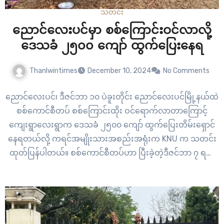
သတင်း
ညောင်လေးပင်မှာ စစ်ကြောင်းဝင်လာလို့
ဒေသခံ ၂၅၀၀ ကျော် ထွက်ပြေးနေရ
Thanlwintimes
December 10, 2024
No Comments
ညောင်လေးပင်၊ ဒီဇင်ဘာ ၁၀ ပဲခူးတိုင်း ညောင်လေးပင်မြို့နယ်ထဲ
စစ်ကောင်စီတပ် စစ်ကြောင်းထိုး ဝင်ရောက်လာတာကြောင့်
ကျေးရွာလေးရွာက ဒေသခံ ၂၅၀၀ ကျော် ထွက်ပြေးတိမ်းရှောင်
နေရတယ်လို့ ကရင်အမျိုးသားအစည်းအရုံးက KNU က သတင်း
ထုတ်ပြန်ပါတယ်။ စစ်ကောင်စီတပ်ဟာ ပြီးခဲ့တဲ့ဒီဇင်ဘာ ၇ ရက်
နေ့ကစပြီး ညောင်လေးပင်မြို့နယ် ရေဖြူကန်ကျေး ရွာထဲ
စစ်ကြောင်းထိုး ဝင်ရောက်လာတာပါ။ စစ်ကောင်စီတပ်
စစ်ကြောင်းထိုးလာတဲ့အတွက် ကရင်အမျိုးသားလွတ်မြောက်ရေး
တပ်မတော် KNLA…