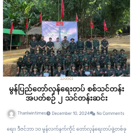
သတင်း
မွန်ပြည်တော်လှန်ရေးတပ် စစ်သင်တန်း
အပတ်စဉ် ၂ သင်တန်းဆင်း
Thanlwintimes
December 10, 2024
No Comments
ရေး၊ ဒီဇင်ဘာ ၁၀ မွန်လက်နက်ကိုင် တော်လှန်ရေးတပ်ဖွဲ့တစ်ခု