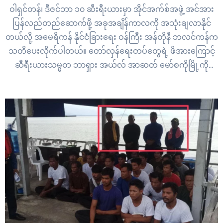
ဝါရှင်တန်၊ ဒီဇင်ဘာ ၁၀ ဆီးရီးယားမှာ အိုင်အက်စ်အဖွဲ့ အင်အား
ပြန်လည်တည်ဆောက်ဖို့ အခုအချိန်ကာလကို အသုံးချလာနိုင်
တယ်လို့ အမေရိကန် နိုင်ငံခြားရေး ဝန်ကြီး အန်တိုနီ ဘလင်ကန်က
သတိပေးလိုက်ပါတယ်။ တော်လှန်ရေးတပ်တွေရဲ့ ဖိအားကြောင့်
ဆီရီးယားသမ္မတ ဘာရှား အယ်လ် အာဆတ် မော်စကိုမြို့ကို
ထွက်ပြေးသွားခဲ့ရပြီးနောက် တော်လှန်ရေးခေါင်းဆောင်တွေက
အားလုံး ပါဝင်တဲ့ အုပ်ချုပ်မှုစနစ် တည်ထောင်မယ်လို့ ပြောဆို
ထားပါတယ်။ ဆီးရီးယားမှာ…