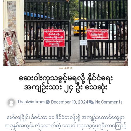
သတင်း
ဆေးဝါးကုသခွင့်မရလို့ နိုင်ငံရေး
အကျဉ်းသား ၂၄ ဦး သေဆုံး
Thanlwintimes
December 10, 2024
No Comments
မော်လမြိုင်၊ ဒီဇင်ဘာ ၁၀ နိုင်ငံတဝန်းရှိ အကျဉ်းထောင်တွေမှာ
အခုနှစ်အတွင်း လုံလောက်တဲ့ ဆေးဝါးကုသခွင့်မရရှိတာကြောင့်