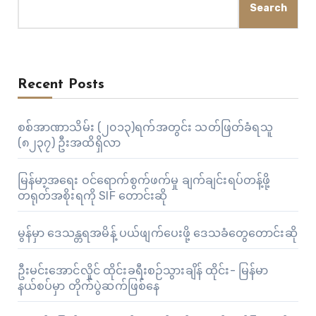
Search
Recent Posts
စစ်အာဏာသိမ်း (၂၀၁၃)ရက်အတွင်း သတ်ဖြတ်ခံရသူ
(၈၂၃၇) ဦးအထိရှိလာ
မြန်မာ့အရေး ဝင်ရောက်စွက်ဖက်မှု ချက်ချင်းရပ်တန့်ဖို့
တရုတ်အစိုးရကို SIF တောင်းဆို
မွန်မှာ ဒေသန္တရအမိန့် ပယ်ဖျက်ပေးဖို့ ဒေသခံတွေတောင်းဆို
ဦးမင်းအောင်လှိုင် ထိုင်းခရီးစဉ်သွားချိန် ထိုင်း- မြန်မာ
နယ်စပ်မှာ တိုက်ပွဲဆက်ဖြစ်နေ