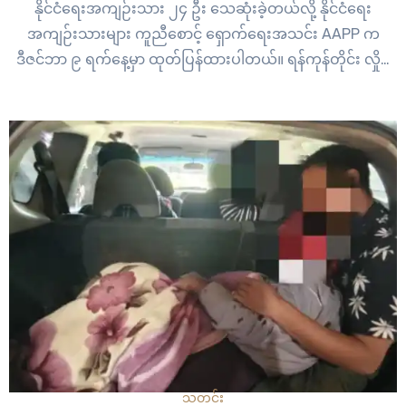
နိုင်ငံရေးအကျဉ်းသား ၂၄ ဦး သေဆုံးခဲ့တယ်လို့ နိုင်ငံရေး
အကျဉ်းသားများ ကူညီစောင့် ရှောက်ရေးအသင်း AAPP က
ဒီဇင်ဘာ ၉ ရက်နေ့မှာ ထုတ်ပြန်ထားပါတယ်။ ရန်ကုန်တိုင်း လှိုင်
သာယာမြို့နယ်မှာနေထိုင်တဲ့ သန်လျင်ရေတပ်က တပ်သားပြည့်စုံ
ဦးဟာအကြမ်း မဖက် အာဏာဖီဆန်ရေးလှုပ်ရှားမှု CDM မှာ ပါဝင်
မှုကြောင့်…
သတင်း