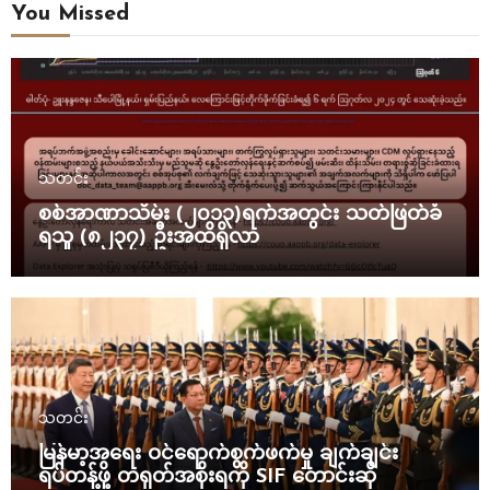
You Missed
သတင်း
စစ်အာဏာသိမ်း (၂၀၁၃)ရက်အတွင်း သတ်ဖြတ်ခံ
ရသူ (၈၂၃၇) ဦးအထိရှိလာ
သတင်း
မြန်မာ့အရေး ဝင်ရောက်စွက်ဖက်မှု ချက်ချင်း
ရပ်တန့်ဖို့ တရုတ်အစိုးရကို SIF တောင်းဆို