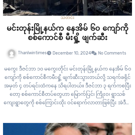
သတင်း
မင်းတုန်းမြို့နယ်က နေအိမ် ၆၀ ကျော်ကို
စစ်ကောင်စီ မီးရှို့ ဖျက်ဆီး
Thanlwintimes
December 10, 2024
No Comments
မကွေး ဒီဇင်ဘာ ၁၀ မကွေးတိုင်း မင်းတုန်းမြို့နယ်က နေအိမ် ၆၀
ကျော်ကို စစ်ကောင်စီကမီးရှို့ ဖျက်ဆီးသွားတယ်လို့ သရက်ခရိုင်
အမှတ် ၄ တပ်ရင်းထံကနေ သိရပါတယ်။ ဒီဇင်ဘာ ၃ ရက်ကစပြီး
တော့ စစ်ကောင်စီတပ်တွေဟာ မြောက်ပြင်၊ ကြိုးဝ၊ ရွာသစ်
ကျေးရွာတွေကို စစ်ကြောင်းထိုး ဝင်ရောက်လာတာဖြစ်ပြီး အဲဒီနေ့
ညနေမှာပဲ မီးရှို့ဖျက်ဆီးခဲ့တာပါ။ “လက်ရှိအချိန်မှာ တစ်နိုင်ငံလုံး
စစ်ရေး အရှိန်မြင့်တက်လာမှုနဲ့အတူ ကျွန်တော်တို့…