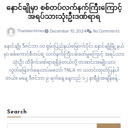
နောင်ချိုမှာ စစ်တပ်လက်နက်ကြီးကြောင့်
အရပ်သားသုံးဦးဒဏ်ရာရ
Thanlwintimes
December 10, 2024
No Comments
နောင်ချို၊ ဒီဇင်ဘာ ၁၀ ရှမ်းပြည်နယ်မြောက်ပိုင်း နောင်ချိုမြို့နယ်
မှာ စစ်ကောင်စီတပ်ရဲ့ လက်နက်ကြီးပစ်ခတ်မှုကြောင့် အရပ်သား
သုံးဦး ထိခိုက်ဒဏ်ရာရရှိခဲ့တယ်လို့ တအာင်းအမျိုးသား
လွတ်မြောက်ရေးတပ်မတော် TNLA က သတင်းထုတ်ပြန်ပါ
တယ်။ မနေ့ ဒီဇင်ဘာ ၉ ရက်နေ့ နေ့လည် ၁၂ နာရီခွဲအချိန်ခန့်က
သရက်ကုန်းတောင်မှာ တပ်စွဲထားတဲ့ စစ်ကောင်စီတပ်ကနေ ဆမ္မ
ဆယ်ကျေးရွာဘက်ကို လက်နက်ကြီးသုံးလုံးထက်မနည်း ပစ်ခတ်
ခဲ့တာပါ။ လက်နက်ကြီးပစ်ခတ်မှုကြောင့် ဆမ္မဆယ်ကျေးရွာရှိ
အမှတ် ၁…
Search