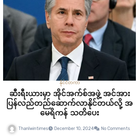
နိုင်ငံတကာ
ဆီးရီးယားမှာ အိုင်အက်စ်အဖွဲ့ အင်အား
ပြန်လည်တည်ဆောက်လာနိုင်တယ်လို့ အ
မေရိကန် သတိပေး
Thanlwintimes
December 10, 2024
No Comments