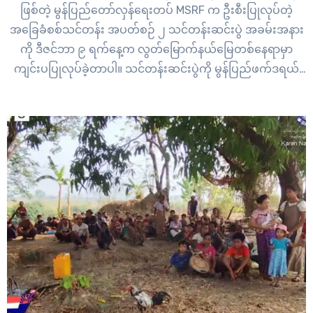
ဖြစ်တဲ့ မွန်ပြည်တော်လှန်ရေးတပ် MSRF က ဦးစီးပြုလုပ်တဲ့
အခြေခံစစ်သင်တန်း အပတ်စဉ် ၂ သင်တန်းဆင်းပွဲ အခမ်းအနား
ကို ဒီဇင်ဘာ ၉ ရက်နေ့က လွတ်မြောက်နယ်မြေတစ်နေရာမှာ
ကျင်းပပြုလုပ်ခဲ့တာပါ။ သင်တန်းဆင်းပွဲကို မွန်ပြည်ဖက်ဒရယ်
ကောင်စီရဲ့ အုပ်ချုပ်ရေးကော်မတီ ဥက္ကဌ နိုင်မွန်စိုင်း၊
ကာကွယ်ရေးဌာနမှူး နိုင်ဒင်းပလဟံသာ၊ မွန်ပြည်တော်လှန်ရေး
တပ် MSRF တပ်မှူး နိုင်နဂါးနဲ့…