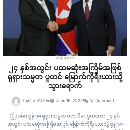
နိုင်ငံတကာ
၂၄ နှစ်အတွင်း ပထမဆုံးအကြိမ်အဖြစ်
ရုရှားသမ္မတ ပူတင် မြောက်ကိုရီးယားသို့
သွားရောက်
Thanlwintimes
June 18, 2024
No Comments
ပြုံယမ်း၊ ဇွန် ၁၈ ရုရှားသမ္မတ ဗလာဒီမာ ပူတင်ဟာ ၂၄ နှစ်
အတွင်း ပထမဆုံးအကြိမ်အဖြစ် မြောက်ကိုရီးယားသို့ ဇွန် ၁၈