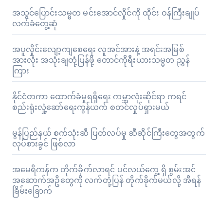
အသွင်ပြောင်းသမ္မတ မင်းအောင်လှိုင်ကို ထိုင်း ဝန်ကြီးချုပ်
လက်ခံတွေ့ဆုံ
အပူလှိုင်းလျော့ကျစေရေး လူအင်အားနဲ့ အရင်းအမြစ်
အားလုံး အသုံးချတုံ့ပြန်ဖို့ တောင်ကိုရီးယားသမ္မတ ညွှန်
ကြား
နိုင်ငံတကာ ထောက်ခံမှုရရှိရေး ကမ္ဘာလုံးဆိုင်ရာ ကရင်
စည်းရုံးလှုံ့ဆော်ရေးကွန်ယက် စတင်လှုပ်ရှားမယ်
မွန်ပြည်နယ် စက်သုံးဆီ ပြတ်လပ်မှု ဆီဆိုင်ကြီးတွေအတွက်
လုပ်စားခွင် ဖြစ်လာ
အမေရိကန်က တိုက်ခိုက်လာရင် ပင်လယ်ကွေ့ ရှိ စွမ်းအင်
အဆောက်အဦတွေကို လက်တုံ့ပြန် တိုက်ခိုက်မယ်လို့ အီရန်
ခြိမ်းခြောက်