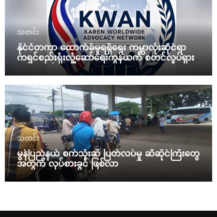
သတင်း
နိုင်ငံတကာ ထောက်ခံမှုရရှိရေး ကမ္ဘာလုံးဆိုင်ရာ
ကရင်စည်းရုံးလှုံ့ဆော်ရေးကွန်ယက် စတင်လှုပ်ရှား
မယ်
သတင်း
မွန်ပြည်နယ် စက်သုံးဆီ ပြတ်လပ်မှု ဆီဆိုင်ကြီးတွေ
အတွက် လုပ်စားခွင် ဖြစ်လာ