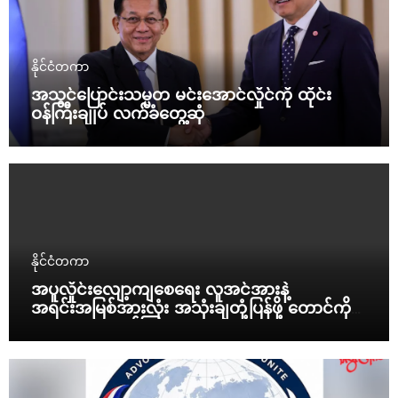
နိုင်ငံတကာ
အသွင်ပြောင်းသမ္မတ မင်းအောင်လှိုင်ကို ထိုင်း
ဝန်ကြီးချုပ် လက်ခံတွေ့ဆုံ
နိုင်ငံတကာ
အပူလှိုင်းလျော့ကျစေရေး လူအင်အားနဲ့
အရင်းအမြစ်အားလုံး အသုံးချတုံ့ပြန်ဖို့ တောင်ကိုရီး
ယားသမ္မတ ညွှန်ကြား