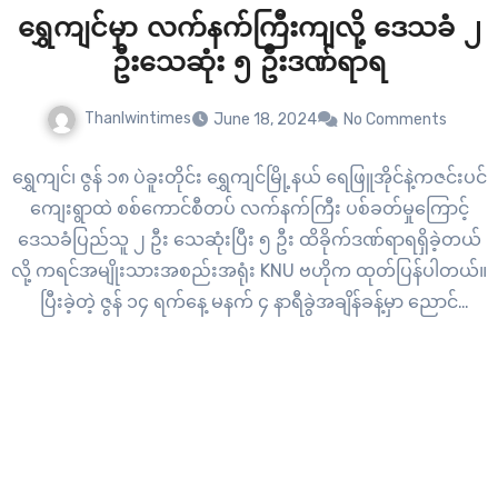
ရွှေကျင်မှာ လက်နက်ကြီးကျလို့ ဒေသခံ ၂
ဦးသေဆုံး ၅ ဦးဒဏ်ရာရ
Thanlwintimes
June 18, 2024
No Comments
ရွှေကျင်၊ ဇွန် ၁၈ ပဲခူးတိုင်း ရွှေကျင်မြို့နယ် ရေဖြူအိုင်နဲ့ကဇင်းပင်
ကျေးရွာထဲ စစ်ကောင်စီတပ် လက်နက်ကြီး ပစ်ခတ်မှုကြောင့်
ဒေသခံပြည်သူ ၂ ဦး သေဆုံးပြီး ၅ ဦး ထိခိုက်ဒဏ်ရာရရှိခဲ့တယ်
လို့ ကရင်အမျိုးသားအစည်းအရုံး KNU ဗဟိုက ထုတ်ပြန်ပါတယ်။
ပြီးခဲ့တဲ့ ဇွန် ၁၄ ရက်နေ့ မနက် ၄ နာရီခွဲအချိန်ခန့်မှာ ညောင်
လေးပင်အခြေစိုက် အမှတ် ၂၀…