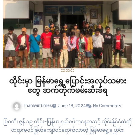
သတင်း
ထိုင်းမှာ မြန်မာရွှေ့ပြောင်းအလုပ်သမား
တွေ ဆက်တိုက်ဖမ်းဆီးခံရ
Thanlwintimes
June 18, 2024
No Comments
မြဝတီ၊ ဇွန် ၁၉ ထိုင်း-မြန်မာ နယ်စပ်ကနေတဆင့် ထိုင်းနိုင်ငံထဲကို
တရားမဝင်ဖြတ်ကျော်ဝင်ရောက်လာတဲ့ မြန်မာရွှေ့ပြောင်း