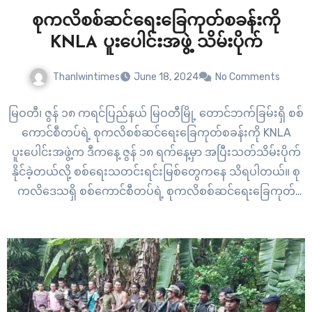
စုကလိစစ်ဆင်ရေးခြေကုတ်စခန်းကို
KNLA ပူးပေါင်းအဖွဲ့ သိမ်းပိုက်
Thanlwintimes
June 18, 2024
No Comments
မြဝတီ၊ ဇွန် ၁၈ ကရင်ပြည်နယ် မြဝတီမြို့ တောင်ဘက်ခြမ်းရှိ စစ်
ကောင်စီတပ်ရဲ့ စုကလိစစ်ဆင်ရေးခြေကုတ်စခန်းကို KNLA
ပူးပေါင်းအဖွဲ့က ဒီကနေ့ ဇွန် ၁၈ ရက်နေ့မှာ အပြီးသတ်သိမ်းပိုက်
နိုင်ခဲ့တယ်လို့ စစ်ရေးသတင်းရင်းမြစ်တွေကနေ သိရပါတယ်။ စု
ကလိဒေသရှိ စစ်ကောင်စီတပ်ရဲ့ စုကလိစစ်ဆင်ရေးခြေကုတ်
စခန်းကို ပြီးခဲ့တဲ့ရက်ပိုင်းတွေကစပြီး ကရင်အမျိုးသား
လွတ်မြောက်ရေးတပ်မတော် KNLA တပ်မဟာ ၆ ပူးပေါင်းအဖွဲ့တို့
က တိုက်ခိုက်ခဲ့တာဖြစ်ပြီး ဒီကနေ့မှာ စခန်းကို အပြီးသတ်
သိမ်းပိုက်ရှင်းလင်းနိုင်ခဲ့တာပါ။…