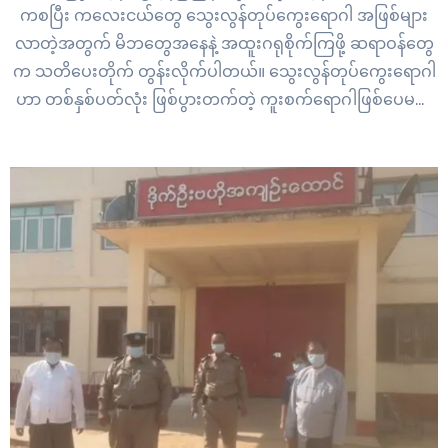
ကစပြီး ကလေးငယ်တွေ သွေးလွန်တုပ်ကွေးရောဂါ အဖြစ်များ
လာတဲ့အတွက် မိဘတွေအနေနဲ့ အထူးဂရုစိုက်ကြဖို့ ဆရာဝန်တွေ
က သတိပေးတိုက် တွန်းလိုက်ပါတယ်။ သွေးလွန်တုပ်ကွေးရောဂါ
ဟာ တစ်နှစ်ပတ်လုံး ဖြစ်ပွားတက်တဲ့ ကူးစက်ရောဂါဖြစ်ပေမယ့်
ပြည် နယ်အတွင်းမှာ ဇွန်လဒုတိယပတ်အတွင်း ရောဂါဖြစ်ပွားမှု
သိသိသာသာ မြင့်တက်လာခဲ့တာပါ။ လတ်တလော
သွေးလွန်တုပ်ကွေးရောဂါ ဖြစ်ပွားမှုအရ ကလေးငယ်တွေမှာ
ရောဂါပြင်းထန်မှုနဲ့…