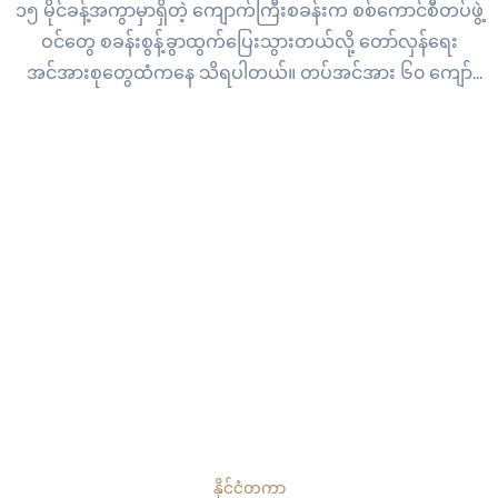
၁၅ မိုင်ခန့်အကွာမှာရှိတဲ့ ကျောက်ကြီးစခန်းက စစ်ကောင်စီတပ်ဖွဲ့
ဝင်တွေ စခန်းစွန့်ခွာထွက်ပြေးသွားတယ်လို့ တော်လှန်ရေး
အင်အားစုတွေထံကနေ သိရပါတယ်။ တပ်အင်အား ၆၀ ကျော်
တပ်စွဲထားတဲ့ စစ်ကောင်စီရဲ့ အောင်သာဝရစခန်းကို ပြီးခဲ့တဲ့ ဇွန်
၁၄ ရက်နေ့မှာကရင် အမျိုးသားလွတ်မြောက်ရေးတပ်မတော်
KNLA ပူးပေါင်းတပ်ဖွဲ့တွေက အပြီးသတ်တိုက်ခိုက်သိမ်းပိုက်ခဲ့ပါ
တယ်။ အဲဒီနောက်…
နိုင်ငံတကာ