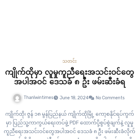
သတင်း
ကျိုက်ထိုမှာ လူမှုကူညီရေးအသင်းဝင်တွေ
အပါအဝင် ဒေသခံ ၈ ဦး ဖမ်းဆီးခံရ
Thanlwintimes
June 18, 2024
No Comments
ကျိုက်ထို၊ ဇွန် ၁၈ မွန်ပြည်နယ် ကျိုက်ထိုမြို့ ကော့စနိုင်ရပ်ကွက်
မှာ ပြည်သူ့ကာကွယ်ရေးတပ်ဖွဲ့ PDF ထောက်ပို့စွပ်စွဲချက်နဲ့ လူမှု
ကူညီရေးအသင်းဝင်တွေအပါအဝင် ဒေသခံ ၈ ဦး ဖမ်းဆီးခံလိုက်