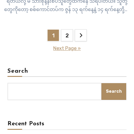
ရတယ်လို့ မိ သားစုနဲ့နီးစပ်သူတွေထံကနေ သိရပါတယ်။ သူတို့
တွေကိုတော့ စစ်ကောင်တပ်က ဇွန် ၁၃ ရက်နေ့နဲ့ ၁၄ ရက်နေ့တို့မှာ
နေအိမ်တွေအတွင်း အင် အားအလုံးအရင်းနဲ့ ဝင်ရောက်ဖမ်းဆီး
သွားတာ ဖြစ်ပါတယ်။ ဖမ်းဆီးခံရသူတွေဟာ…
Posts
1
2
pagination
Next Page »
Search
Search
Recent Posts