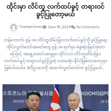
ထိုင်းမှာ လိင်တူ လက်ထပ်ခွင့် တရားဝင်
ခွင့်ပြုတော့မယ်
Thanlwintimes
June 18, 2024
No Comments
ဘန်ကောက်၊ ဇွန် ၁၈ လိင်တူထိမ်းမြားလက်ထပ်ခွင့်ကို ခွင့်ပြုရေး
ထိုင်းလွှတ်တော်အမတ်တွေ ဇွန် ၁၈ ရက်မှာ မဲခွဲဆုံးဖြတ်ခဲ့တာ
ကြောင့် အရှေ့တောင်အာရှမှာ ထိုင်းဟာ လိင်တူထိမ်းမြား
လက်ထပ်ခွင့် တရားဝင်ခွင့်ပြုတဲ့ ပထမဆုံး နိုင်ငံဖြစ်လာတော့မှာ
ဖြစ်ပါတယ်။ အဲဒီဥပဒေကို အထက်လွှတ်တော်က ခွင့်ပြုမယ်လို့
မျှော်လင့်ရပြီး လွှတ်တော်ရဲ့ ခွင့်ပြုချက် ရပြီးနောက် ဘုရင်ရဲ့
ခွင့်ပြုချက် ရယူရမှာ ဖြစ်တယ်လို့ ဘုရင့်နန်းတော်သတင်းဌာနက…