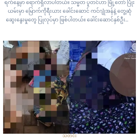
ရက်နေ့မှာ ရောက်ရှိလာပါတယ်။ သမ္မတ ပူတင်ဟာ မြို့တော် ပြုံး
ယမ်းမှာ မြောက်ကိုရီးယား ခေါင်းဆောင် ကင်ဂျုံအန်နဲ့ တွေ့ဆုံ
ဆွေးနွေးမှုတွေ ပြုလုပ်မှာ ဖြစ်ပါတယ်။ ခေါင်းဆောင်နှစ်ဦးဟာ
ရုရှား အရှေ့ဖက်စွန်းရှိ ဗော့စတိုချီနီ အာကာသစင်တာမှာ…
သတင်း