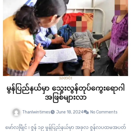
သတင်း
မွန်ပြည်နယ်မှာ သွေးလွန်တုပ်ကွေးရောဂါ
အဖြစ်များလာ
Thanlwintimes
June 18, 2024
No Comments
မော်လမြိုင် ၊ ဇွန် ၁၉ မွန်ပြည်နယ်မှာ အခုလ ဇွန်လပထမအပတ်