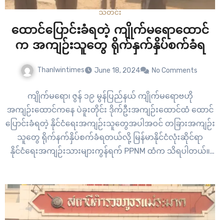
သတင်း
ထောင်ပြောင်းခံရတဲ့ ကျိုက်မရောထောင်
က အကျဉ်းသူတွေ ရိုက်နှက်နှိပ်စက်ခံရ
Thanlwintimes
June 18, 2024
No Comments
ကျိုက်မရော၊ ဇွန် ၁၉ မွန်ပြည်နယ် ကျိုက်မရောဗဟို
အကျဉ်းထောင်ကနေ ပဲခူးတိုင်း ဒိုက်ဦးအကျဉ်းထောင်ထံ ထောင်
ပြောင်းခံရတဲ့ နိုင်ငံရေးအကျဉ်းသူတွေအပါအဝင် တခြားအကျဉ်း
သူတွေ ရိုက်နက်နှိပ်စက်ခံရတယ်လို့ မြန်မာနိုင်ငံလုံးဆိုင်ရာ
နိုင်ငံရေးအကျဉ်းသားများကွန်ရက် PPNM ထံက သိရပါတယ်။
ထောင်ဆူပူမှုဖြစ်ပြီးနောက် ပြီးခဲ့တဲ့ ဇွန် ၁၅ ရက်နေ့ မနက် ၂ နာရီ
အချိန်ခန့်မှာ ကျိုက်မရောထောင်က နိုင်ငံရေးအကျဉ်းသူ၊
အကျဉ်းသားတွေအပါအဝင် အကျဉ်းသား ၁၆၀ ကျော်ဟာ…