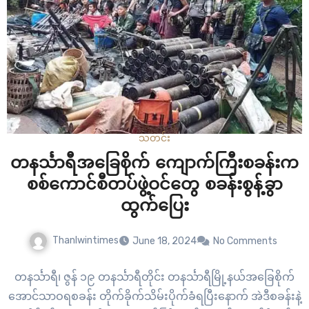
သတင်း
တနင်္သာရီအခြေစိုက် ကျောက်ကြီးစခန်းက
စစ်ကောင်စီတပ်ဖွဲ့ဝင်တွေ စခန်းစွန့်ခွာ
ထွက်ပြေး
Thanlwintimes
June 18, 2024
No Comments
တနင်္သာရီ၊ ဇွန် ၁၉ တနင်္သာရီတိုင်း တနင်္သာရီမြို့နယ်အခြေစိုက်
အောင်သာဝရစခန်း တိုက်ခိုက်သိမ်းပိုက်ခံရပြီးနောက် အဲဒီစခန်းနဲ့