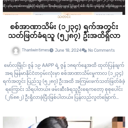
သတင်း
စစ်အာဏာသိမ်း (၁၂၃၄) ရက်အတွင်း
သတ်ဖြတ်ခံရသူ (၅၂၈၇) ဦးအထိရှိလာ
Thanlwintimes
June 18, 2024
No Comments
မော်လမြိုင်၊ ဇွန် ၁၉ AAPP ရဲ့ ဇွန် ၁၈ရက်နေ့အထိ ထုတ်ပြန်ချက်
အရ မြန်မာနိုင်ငံတဝှမ်းလုံးမှာ စစ်အာဏာသိမ်းမှုကာလ (၁၂၃၄)
ရက်အတွင်း ပြည်သူ (၅၂၈၇) ဦးအထိ အကြမ်းဖက်သတ်ဖြတ်ခံခဲ့
ရကြောင်း သိရပါတယ်။ ဖမ်းဆီးခံရသူဦးရေကတော့ စုစုပေါင်း
(၂၆၈၈၂) ဦးရှိလာခဲ့ပြီးဖြစ်ပါတယ်။ ပြန်လည်လွတ်မြောက်လာ
သူကတော့ (၆၂၇၄) ဦး ဖြစ်ပါတယ်။ အာဏာသိမ်းစစ်အုပ်စုရဲ့
အကြမ်းဖက်သတ်ဖြတ်မှုကြောင့် ရန်ကုန်မြို့မှ ကျဆုံးသူအများ
ဆုံး ရှိခဲ့တာပါ။…