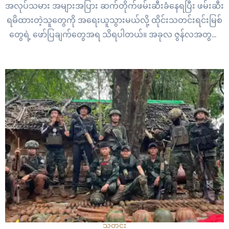
အလုပ်သမား အများအပြား ဆက်တိုက်ဖမ်းဆီးခံနေရပြီး ဖမ်းဆီး
ရမိထားတဲ့သူတွေကို အရေးယူသွားမယ်လို့ ထိုင်းသတင်းရင်းမြစ်
တွေရဲ့ ဖော်ပြချက်တွေအရ သိရပါတယ်။ အခုလ ဇွန်လအတွင်း
မှာ ထိုင်း-မြန်မာနယ်စပ်တွေဖြစ်ကြတဲ့ မဲဆောက်-မြဝတီ နယ်စပ်၊
ဘုရားသုံးဆူ-စံခရာဘူရီနယ်စပ်စတဲ့ နယ်စပ်တွေကနေတစ်ဆင့်
ထိုင်းနိုင်ငံထဲ တရားမဝင် ဝင်ရောက်လာတဲ့ မြန်မာရွှေ့ပြောင်း
လုပ်သားတွေကို ထိုင်းအာဏာပိုင်တွေက ဖမ်းဆီးရမိတဲ့
အကြောင်း ထိုင်းသတင်းရင်းမြစ်တွေက ထုတ်ပြန်ထားပါတယ်။…
သတင်း