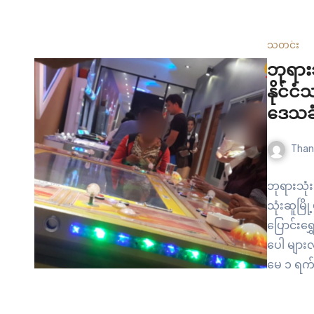
(၃) ပြည်ထ
ဝန်ကြီးဌာ
ပုဒ်မ ၄၁
သတင်း
ဘုရားသ
နိုင်
ဒေသခ
Than
ဘုရားသုံး
သုံးဆူမြိ
ပြောင်းရ
ပေါ များလ
မေ ၁ ရက်န
လိုင်းငွေ
အတွင်း ထ