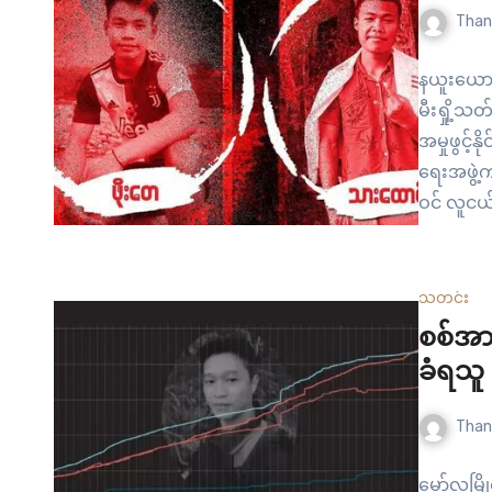
Than
နယူးယောက
မီးရှို့သ
အမှုဖွင့
ရေးအဖွဲ့
ဝင် လူငယ
အရွယ် သား
သတင်း
စစ်အာ
ခံရသူ
Than
မော်လမြိ