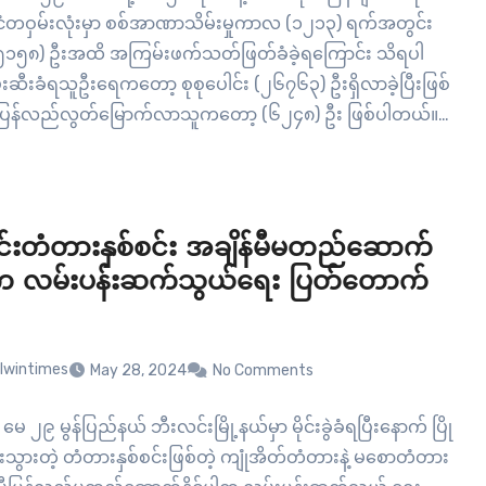
ုင်ငံတဝှမ်းလုံးမှာ စစ်အာဏာသိမ်းမှုကာလ (၁၂၁၃) ရက်အတွင်း
၅၁၅၈) ဦးအထိ အကြမ်းဖက်သတ်ဖြတ်ခံခဲ့ရကြောင်း သိရပါ
းဆီးခံရသူဦးရေကတော့ စုစုပေါင်း (၂၆၇၆၃) ဦးရှိလာခဲ့ပြီးဖြစ်
ပြန်လည်လွတ်မြောက်လာသူကတော့ (၆၂၄၈) ဦး ဖြစ်ပါတယ်။
စစ်အုပ်စုရဲ့ အကြမ်းဖက်သတ်ဖြတ်မှုကြောင့် ရန်ကုန်မြို့မှ ကျ
ားဆုံး ရှိခဲ့တာပါ။…
်းတံတားနှစ်စင်း အချိန်မီမတည်ဆောက်
ပါက လမ်းပန်းဆက်သွယ်ရေး ပြတ်တောက်
lwintimes
May 28, 2024
No Comments
မေ ၂၉ မွန်ပြည်နယ် ဘီးလင်းမြို့နယ်မှာ မိုင်းခွဲခံရပြီးနောက် ပြို
းသွားတဲ့ တံတားနှစ်စင်းဖြစ်တဲ့ ကျုံအိတ်တံတားနဲ့ မစောတံတား