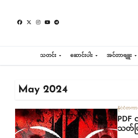
Skip
to
content
သတင်း
ဆောင်းပါး
အင်တာဗျူး
May 2024
နိုင်ငံတကာ
PDF လ
သတ်ဖြတ