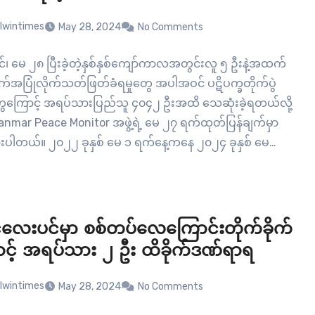
lwintimes
May 28, 2024
No Comments
င်၊ မေ ၂၈ ပြီးခဲ့တဲ့နှစ်နှစ်ကျော်ကာလအတွင်းလူ ၅ ဦးနဲ့အထက်
က်အပြုံလိုက်သတ်ဖြတ်ခံရမှုတွေ အပါအဝင် ပဋိပက္ခတိုက်ပွဲ
ွေကြောင့် အရပ်သားပြည်သူ ၄၀၄၂ ဦးအထိ သေဆုံးခဲ့ရတယ်လို့
anmar Peace Monitor အဖွဲ့ရဲ့ မေ ၂၇ ရက်ထုတ်ပြန်ချက်မှာ
းပါတယ်။ ၂၀၂၂ ခုနှစ် မေ ၁ ရက်နေ့ကနေ ၂၀၂၄ ခုနှစ် မေ…
လေးပင်မှာ စစ်တပ်လေကြောင်းတိုက်ခိုက်
ောင့် အရပ်သား ၂ ဦး ထိခိုက်ဒဏ်ရာရ
lwintimes
May 28, 2024
No Comments