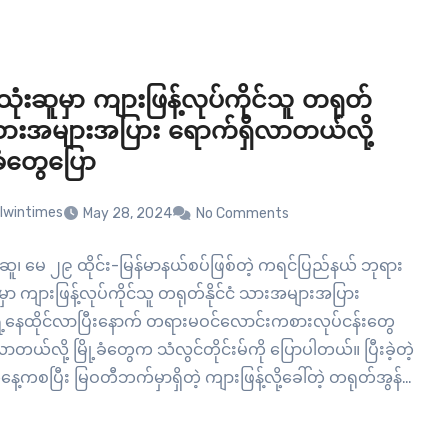
ောင်စုဝန်ကြီး ဦးအောင်နိုင်ဦးနဲ့ စီမံကိန်းနဲ့ ဘဏ္ဍာရေး
န ဒုတိယဝန်ကြီး ဦးမောင်မောင်ဝင်းတို့ကို ဖွဲ့စည်းပုံအခြေခံဥပဒေ
၉…
ုံးဆူမှာ ကျားဖြန့်လုပ်ကိုင်သူ တရုတ်
ငံသားအများအပြား ရောက်ရှိလာတယ်လို့
ံတွေပြော
lwintimes
May 28, 2024
No Comments
ဆူ၊ မေ ၂၉ ထိုင်း-မြန်မာနယ်စပ်ဖြစ်တဲ့ ကရင်ပြည်နယ် ဘုရား
ု့မှာ ကျားဖြန့်လုပ်ကိုင်သူ တရုတ်နိုင်ငံ သားအများအပြား
ွှေ့နေထိုင်လာပြီးနောက် တရားမဝင်လောင်းကစားလုပ်ငန်းတွေ
ာတယ်လို့ မြို့ခံတွေက သံလွင်တိုင်းမ်ကို ပြောပါတယ်။ ပြီးခဲ့တဲ့
ေ့ကစပြီး မြဝတီဘက်မှာရှိတဲ့ ကျားဖြန့်လို့ခေါ်တဲ့ တရုတ်အွန်
လိမ်ဂိုဏ်းတွေမှာ လုပ်ကိုင်နေတဲ့ နိုင်ငံခြားသားတွေကို ငါးလ
ွက်ခွာကြဖို့ BGF လည်းဖြစ်တဲ့ ကရင်အမျိုးသားတပ်မတော်…