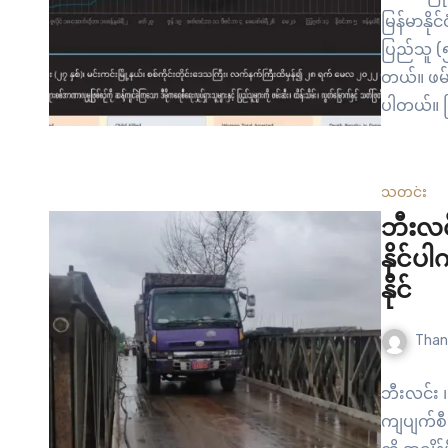
မြန်မာနိ
ပြည်သူ (
တယ်။ ဖမ်
ပါတယ်။ 
အာဏာသိမ်း
ဆုံးသူအမျ
သတင်း
ဘီးလင
နိုင်
နိုင်
Than
ဘီးလင်း ၊ 
ကျပျက်စီ