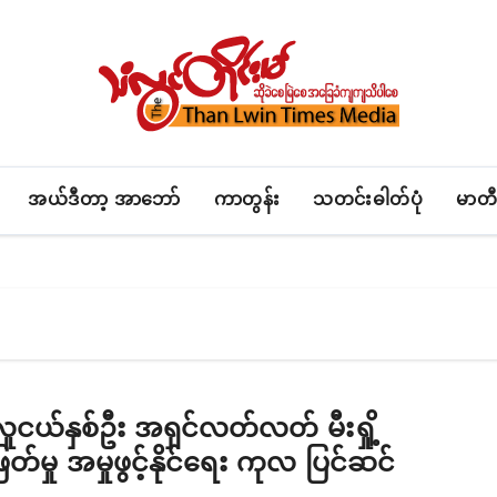
အယ်ဒီတာ့ အာဘော်
ကာတွန်း
သတင်းဓါတ်ပုံ
မာတီ
ူငယ်နှစ်ဦး အရှင်လတ်လတ် မီးရှို့
်မှု အမှုဖွင့်နိုင်ရေး ကုလ ပြင်ဆင်