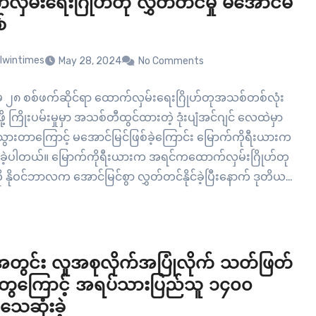
လှမ်းရေးဂြိုဟ်တု လွှတ်တင်မှု မအောင်မ
်
lwintimes
May 28, 2024
No Comments
မေ ၂၈ စစ်ဖက်ဆိုင်ရာ ထောက်လှမ်းရေးဂြိုဟ်တုအသစ်တစ်လုံး
ို့ ကြိုးပမ်းမှုမှာ အသစ်တီထွင်ထားတဲ့ ဒုံးပျံအင်ဂျင် လေထဲမှာ
သွားတာကြောင့် မအောင်မြင်ဖြစ်ခဲ့ကြောင်း မြောက်ကိုရီးယားက
ခဲ့ပါတယ်။ မြောက်ကိုရီးယားက အရင်ကထောက်လှမ်းဂြိုဟ်တု
ု နိုဝင်ဘာလက အောင်မြင်စွာ လွှတ်တင်နိုင်ခဲ့ပြီးနောက် ဒုတိယ
ှတ်တင်ဖို့ ကြိုးပမ်းရာမှာ မေ ၂၇ ရက်နေ့က မအောင်မြင် ဖြစ်ခဲ့ရ
ြစ်ပါတယ်။ မြောက်ကိုရီးယားဟာ ပြီးခဲ့တဲ့နှစ်ကလည်း…
်အတွင်း လူအစုလိုက်အပြုံလိုက် သတ်ဖြတ်
ုတွေကြောင့် အရပ်သားပြည်သူ ၁၄၀၀
သေဆုံးခဲ့