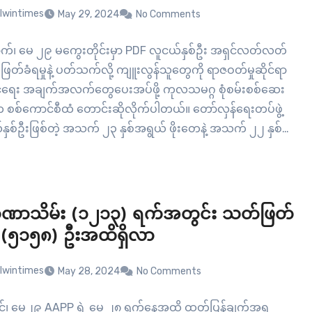
lwintimes
May 29, 2024
No Comments
်၊ မေ ၂၉ မကွေးတိုင်းမှာ PDF လူငယ်နှစ်ဦး အရှင်လတ်လတ်
တ်ဖြတ်ခံရမှုနဲ့ ပတ်သက်လို့ ကျူးလွန်သူတွေကို ရာဇဝတ်မှုဆိုင်ရာ
်နိုင်ရေး အချက်အလက်တွေပေးအပ်ဖို့ ကုလသမဂ္ဂ စုံစမ်းစစ်ဆေး
က စစ်ကောင်စီထံ တောင်းဆိုလိုက်ပါတယ်။ တော်လှန်ရေးတပ်ဖွဲ့
်နှစ်ဦးဖြစ်တဲ့ အသက် ၂၃ နှစ်အရွယ် ဖိုးတေနဲ့ အသက် ၂၂ နှစ်
ထောင်တို့ မီးရှို့သတ်ဖြတ်ခံရမှု ဗီဒီယို ဖိုင်တစ်ခုဟာ…
ဏာသိမ်း (၁၂၁၃) ရက်အတွင်း သတ်ဖြတ်
 (၅၁၅၈) ဦးအထိရှိလာ
lwintimes
May 28, 2024
No Comments
ုင်၊ မေ၂၉ AAPP ရဲ့ မေ ၂၈ ရက်နေ့အထိ ထုတ်ပြန်ချက်အရ