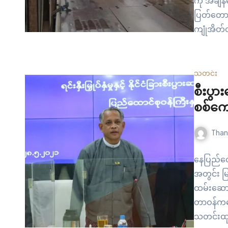
ကို အချိ
ပြတ်တောက
ကျုံအိတ်
လမ်းမပေါ်
မွန်ပြည်န
အဓိကလမ်
သတင်း
စီးပွာ
စစ်ကေ
Than
နေပြည်တ
အတွင်း မြ
ထမ်းဆောင်
တာဝန်ကနေ
သတင်းထုတ