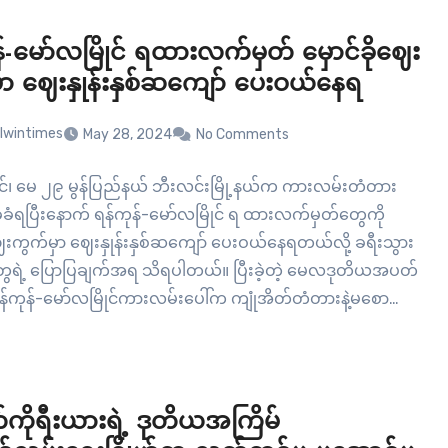
်-မော်လမြိုင် ရထားလက်မှတ် မှောင်ခိုဈေး
ှာ ဈေးနှုန်းနှစ်ဆကျော် ပေးဝယ်နေရ
lwintimes
May 28, 2024
No Comments
ုင်၊ မေ ၂၉ မွန်ပြည်နယ် ဘီးလင်းမြို့နယ်က ကားလမ်းတံတား
းခွဲခံရပြီးနောက် ရန်ကုန်-မော်လမြိုင် ရ ထားလက်မှတ်တွေကို
ဈေးကွက်မှာ ဈေးနှုန်းနှစ်ဆကျော် ပေးဝယ်နေရတယ်လို့ ခရီးသွား
ေရဲ့ ပြောပြချက်အရ သိရပါတယ်။ ပြီးခဲ့တဲ့ မေလဒုတိယအပတ်
န်ကုန်-မော်လမြိုင်ကားလမ်းပေါ်က ကျုံအိတ်တံတားနဲ့မစော
င်းခွဲခံရပြီးနောက် ရထားစီးနင်းမှု များပြားလာမှုအပေါ် အခွင့်
ူပြီး ရထားလက်မှတ်တွေကို မှောင်ခိုရောင်းချတာတွေ ရှိလာခဲ့
ာင်ခိုဈေးကွက်မှာ ရန်ကုန်-မော်လမြိုင်ခရီးစဉ်အတွက်
းတစ်စောင်ကို…
်ကိုရီးယားရဲ့ ဒုတိယအကြိမ်