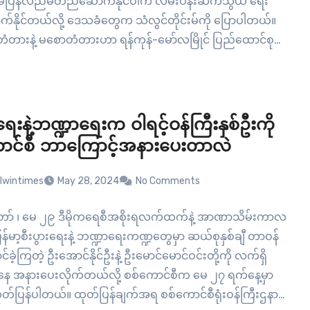
န်မီပြန်လည်မတည်ဆောက်နိုင်ပါက လမ်းပန်းဆက်သွယ် ရေး
်နိုင်တယ်လို့ ဒေသခံတွေက သံလွင်တိုင်းမ်ကို ပြောပါတယ်။
တံတားနဲ့ မစောတံတားဟာ ရန်ကုန်-မော်လမြိုင် ပြည်ထောင်စု
မှာ တည်ရှိပြီး မြန်မာပြည်တောင်ပိုင်းဒေသတွေဖြစ်တဲ့
ယ်၊ ကရင်ပြည်နယ်နဲ့ တနင်္သာရီတိုင်းအတွက် ကုန်စည်စီးဆင်းရာ
းကြောင်းတစ်ခု ဖြစ်ပါတယ်။…
းရေးနဲ့ဘဏ္ဍာရေးက ဝါရင့်ဝန်ကြီးနှစ်ဦးကို
ာင်စီ ဘာကြောင့်အနား‌ပေးတာလဲ
lwintimes
May 28, 2024
No Comments
ော် ၊ မေ ၂၉ ဒီမိုကရေစီအစိုးရလက်ထက်နဲ့ အာဏာသိမ်းကာလ
န်မာ့စီးပွားရေးနဲ့ ဘဏ္ဍာရေးကဏ္ဍတွေမှာ ဆယ်စုနှစ်ချီ တာဝန်
ခဲ့ကြတဲ့ ဦးအောင်နိုင်ဦးနဲ့ ဦးမောင်မောင်ဝင်းတို့ကို လက်ရှိ
 အနားပေးလိုက်တယ်လို့ စစ်ကောင်စီက မေ ၂၇ ရက်နေ့မှာ
်ပြန်ပါတယ်။ ထုတ်ပြန်ချက်အရ စစ်ကောင်စီရုံးဝန်ကြီးဌနာ