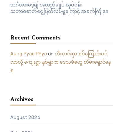
ဘင်္ဂလားဒေ့ချ် အထည်ချုပ် လုပ်ငန်း
သဘာဝဓာတ်ငွေ့ပြတ်လပ်မှုကြောင့် အခက်ကြုံနေ
Recent Comments
Aung Pyae Phyo
on
ဘီးလင်းမှာ စစ်ကြောင်းဝင်
လာလို့ ကျေးရွာ နှစ်ရွာက ဒေသခံတွေ တိမ်းရှောင်နေ
ရ
Archives
August 2026