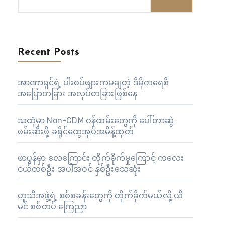
Recent Posts
အာဏာရှင်ရဲ့ ပါးစပ်ဖျားကမချတဲ့ ဒီမိုကရေစီ
အပြောတခြား အလုပ်တခြားဖြစ်နေ
သထုံမှာ Non-CDM ဝန်ထမ်းတွေကို ပေါ်တာဆွဲ
ဖမ်းဆီးဖို့ ခရိုင်ထွေအုပ်အမိန့်ထုတ်
ဖာပွန်မှာ လေကြောင်း တိုက်ခိုက်မှုကြောင့် ကလေး
ငယ်တစ်ဦး အပါအဝင် နှစ်ဦးသေဆုံး
ဟူသီအဖွဲ့ရဲ့ စစ်စခန်းတွေကို တိုက်ခိုက်မယ်လို့ ယီ
မင် စစ်တပ် ကြေညာ