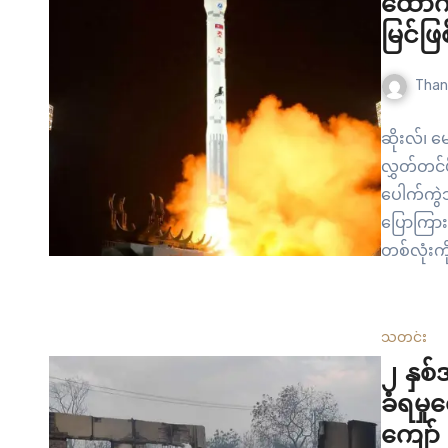
ထောက်
မြင်ဖြစ
Than
ဆိုးလ်၊ 
လွှတ်တင်ဖ
ပေါက်ကွဲ
ပြောကြား
တစ်လုံးကိ
အကြိမ် လွ
တာလည်း ဖ
သတင်း
၂ နှစ
ခံရမှ
ကျော် 