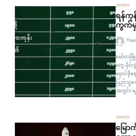
သတင်း
ရန်ကုန
ကွက်မ
Than
မော်လမြိ
တွေ မိုင်
မှောင်ခို
ပြည်သူတွ
အတွင်း ရ
တံတား မို
အကောင်းယ
တာပါ။ မှေ
သတင်း
အထက်တန်
မြောက