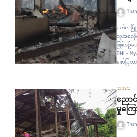
Than
မော်လမြို
လူအစုလို
ဖြစ်စဉ်တ
BNI – My
ဖော်ပြထာ
သတင်း
ညောင်
မှုကြ
Than