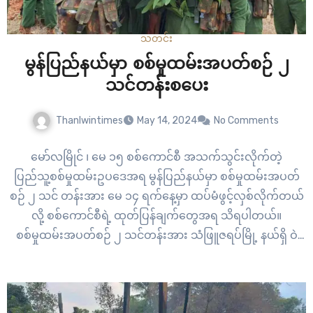
သတင်း
မွန်ပြည်နယ်မှာ စစ်မှုထမ်းအပတ်စဉ် ၂
သင်တန်းစပေး
Thanlwintimes
May 14, 2024
No Comments
မော်လမြိုင် ၊ မေ ၁၅ စစ်ကောင်စီ အသက်သွင်းလိုက်တဲ့
ပြည်သူ့စစ်မှုထမ်းဥပဒေအရ မွန်ပြည်နယ်မှာ စစ်မှုထမ်းအပတ်
စဉ် ၂ သင် တန်းအား မေ ၁၄ ရက်နေ့မှာ ထပ်မံဖွင့်လှစ်လိုက်တယ်
လို့ စစ်ကောင်စီရဲ့ ထုတ်ပြန်ချက်တွေအရ သိရပါတယ်။
စစ်မှုထမ်းအပတ်စဉ် ၂ သင်တန်းအား သံဖြူဇရပ်မြို့ နယ်ရှိ ဝဲ
ကလိကျေးရွာအခြေစိုက် တကက ၄ လို့ခေါ်တဲ့ အမှတ်…