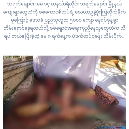
သရက်ချောင်း၊ မေ ၁၄ တနင်္သာရီတိုင်း သရက်ချောင်းမြို့နယ်
ကျေးရွာတွေထဲကို စစ်ကောင်စီတပ်ရဲ့ လေယာဉ်နဲ့ဗုံးကြဲတိုက်ခိုက်
မှုကြောင့် ဒေသခံပြည်သူလူထု ၅၀၀၀ ကျော် နေရပ်စွန့်ခွာ
တိမ်းရှောင်နေရတယ်လို့ စစ်ရှောင်အရေးကူညီနေသူတွေထံက သိ
ရပါတယ်။ ပြီးခဲ့တဲ့ မေ ၈ ရက်နေ့က ပဲဒက်တပ်စခန်း သိမ်းပိုက်ခံ
လိုက်ရတဲ့ စစ်ကောင်စီတပ်ဟာ အရပ်သားပြည်သူတွေနေထိုင်တဲ့
ကနက်သီရီ၊ ရငဲနဲ့ ဂုံးညင်းဆိပ်ကျေးရွာတို့ကို နှစ်ရက်ဆက်တိုက်
လေယာဉ်နဲ့ ဗုံးကြဲတိုက်ခိုက်မှုတွေ ကျူးလွန်ခဲ့ပါတယ်။…