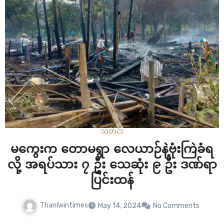
သတင်း
မကွေးက တောမရွာ လေယာဉ်နဲ့ဗုံးကြဲခံရ
လို့ အရပ်သား ၇ ဦး သေဆုံး ၉ ဦး ဒဏ်ရာ
ပြင်းထန်
Thanlwintimes
May 14, 2024
No Comments