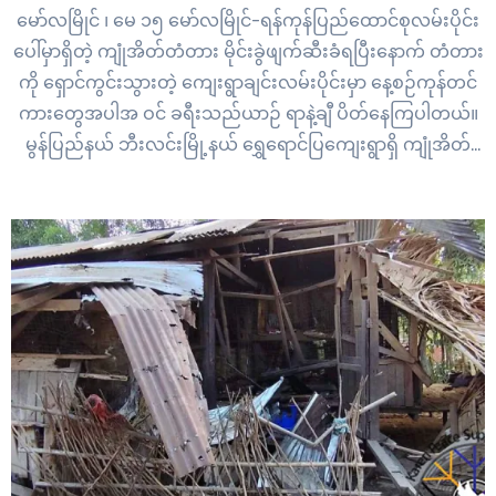
မော်လမြိုင် ၊ မေ ၁၅ မော်လမြိုင်-ရန်ကုန်ပြည်ထောင်စုလမ်းပိုင်း
ပေါ်မှာရှိတဲ့ ကျုံအိတ်တံတား မိုင်းခွဲဖျက်ဆီးခံရပြီးနောက် တံတား
ကို ရှောင်ကွင်းသွားတဲ့ ကျေးရွာချင်းလမ်းပိုင်းမှာ နေ့စဉ်ကုန်တင်
ကားတွေအပါအ ဝင် ခရီးသည်ယာဉ် ရာနဲ့ချီ ပိတ်နေကြပါတယ်။
မွန်ပြည်နယ် ဘီးလင်းမြို့နယ် ရွှေရောင်ပြကျေးရွာရှိ ကျုံအိတ်
တံတားဟာ ပြီးခဲ့တဲ့ မေ ၁၁ ရက်နေ့ မနက် ၂ နာရီအချိန်ခန့်မှာ မိုင်း
ခွဲဖျက်ဆီးခံရတာကြောင့် အရင်ကျန်ရှိတဲ့ ကွန်ကရစ်တံတားအပါ
အ ဝင်…