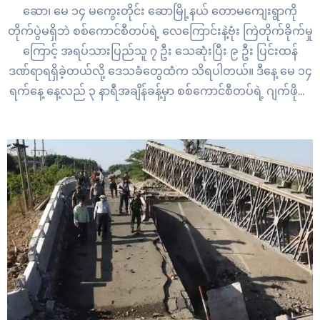
ဆော၊ မေ ၁၄ မကွေးတိုင်း ဆောမြို့နယ် တောမကျေးရွာကို
တိုက်ပွဲမရှိဘဲ စစ်ကောင်စီတပ်ရဲ့ လေကြောင်းနဲ့ဗုံး ကြဲတိုက်ခိုက်မှု
ကြောင့် အရပ်သားပြည်သူ ၇ ဦး သေဆုံးပြီး ၉ ဦး ပြင်းထန်
ဒဏ်ရာရရှိခဲ့တယ်လို့ ဒေသခံတွေထံက သိရပါတယ်။ ဒီနေ့ မေ ၁၄
ရက်နေ့ နေ့လည် ၃ နာရီအချိန်ခန့်မှာ စစ်ကောင်စီတပ်ရဲ့ ဂျက်ဖိုက်
တာ လေယာဉ်တစ်စီးဟာ တိုက်ပွဲမရှိဘဲ…