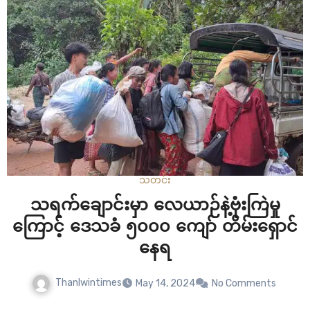
သတင်း
သရက်ချောင်းမှာ လေယာဉ်နဲ့ဗုံးကြဲမှု
ကြောင့် ဒေသခံ ၅၀၀၀ ကျော် တိမ်းရှောင်
နေရ
Thanlwintimes
May 14, 2024
No Comments