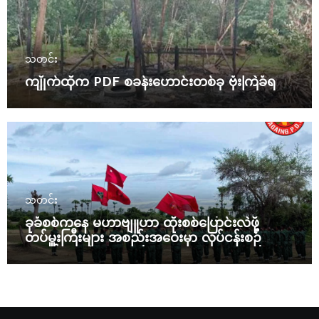
သတင်း
ကျိုက်ထိုက PDF စခန်းဟောင်းတစ်ခု ဗုံးကြဲခံရ
သတင်း
ခုခံစစ်ကနေ မဟာဗျူဟာ ထိုးစစ်ပြောင်းလဲဖို့
တပ်မှူးကြီးများ အစည်းအဝေးမှာ လုပ်ငန်းစဉ်
ချမှတ်