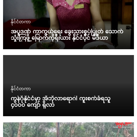
နိုင်ငံတကာ
အပူဒဏ် ကာကွယ်ရေး ခွေးသားစွပ်ပြုတ် သောက်
သုံးကြဖို့ မြောက်ကိုရီးယား နိုင်ငံပိုင် မီဒီယာ
တိုက်တွန်း
နိုင်ငံတကာ
ကွန်ဂိုနိုင်ငံမှာ အီဘိုလာရောဂါ ကူးစက်ခံရသူ
၄၀၀၀ ကျော် ရှိလာ