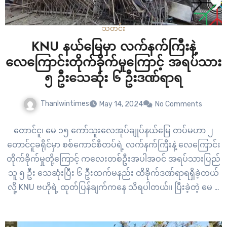
သတင်း
KNU နယ်မြေမှာ လက်နက်ကြီးနဲ့
လေကြောင်းတိုက်ခိုက်မှုကြောင့် အရပ်သား
၅ ဦးသေဆုံး ၆ ဦးဒဏ်ရာရ
Thanlwintimes
May 14, 2024
No Comments
တောင်ငူ၊ မေ ၁၅ ကော်သူးလေအုပ်ချုပ်နယ်မြေ တပ်မဟာ ၂
တောင်ငူခရိုင်မှာ စစ်ကောင်စီတပ်ရဲ့ လက်နက်ကြီးနဲ့ လေကြောင်း
တိုက်ခိုက်မှုတို့ကြောင့် ကလေးတစ်ဦးအပါအဝင် အရပ်သားပြည်
သူ ၅ ဦး သေဆုံးပြီး ၆ ဦးထက်မနည်း ထိခိုက်ဒဏ်ရာရရှိခဲ့တယ်
လို့ KNU ဗဟိုရဲ့ ထုတ်ပြန်ချက်ကနေ သိရပါတယ်။ ပြီးခဲ့တဲ့ မေ ၅
ရက်နေ့ ညနေ ၄ နာရီခွဲအချိန်က KNU…