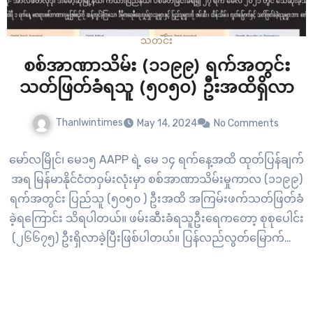
သတင်း
စစ်အာဏာသိမ်း (၁၁၉၉) ရက်အတွင်း
သတ်ဖြတ်ခံရသူ (၅၀၅၀) ဦးအထိရှိလာ
Thanlwintimes
May 14, 2024
No Comments
မော်လမြိုင်၊ မေ၁၅ AAPP ရဲ့ မေ ၁၄ ရက်နေ့အထိ ထုတ်ပြန်ချက်
အရ မြန်မာနိုင်ငံတဝှမ်းလုံးမှာ စစ်အာဏာသိမ်းမှုကာလ (၁၁၉၉)
ရက်အတွင်း ပြည်သူ (၅၀၅၀ ) ဦးအထိ အကြမ်းဖက်သတ်ဖြတ်ခံ
ခဲ့ရကြောင်း သိရပါတယ်။ ဖမ်းဆီးခံရသူဦးရေကတော့ စုစုပေါင်း
(၂၆၆၇၅) ဦးရှိလာခဲ့ပြီးဖြစ်ပါတယ်။ ပြန်လည်လွတ်မြောက်လာ
သူကတော့ (၆၂၂၁) ဦး ဖြစ်ပါတယ်။ အာဏာသိမ်းစစ်အုပ်စုရဲ့
အကြမ်းဖက်သတ်ဖြတ်မှုကြောင့် ရန်ကုန်မြို့မှ ကျဆုံးသူအများ
ဆုံး…