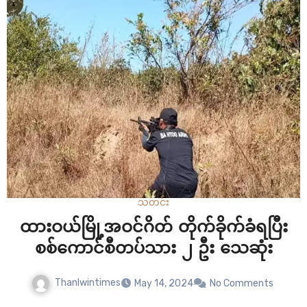
သတင်း
ထားဝယ်မြို့အဝင်ဂိတ် တိုက်ခိုက်ခံရပြီး
စစ်ကောင်စီတပ်သား ၂ ဦး သေဆုံး
Thanlwintimes
May 14, 2024
No Comments