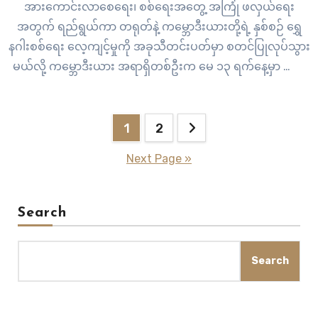
အားကောင်းလာစေရေး၊ စစ်ရေးအတွေ့ အကြုံ ဖလှယ်ရေး
အတွက် ရည်ရွယ်ကာ တရုတ်နဲ့ ကမ္ဘောဒီးယားတို့ရဲ့ နှစ်စဉ် ရွှေ
နဂါးစစ်ရေး လေ့ကျင့်မှုကို အခုသီတင်းပတ်မှာ စတင်ပြုလုပ်သွား
မယ်လို့ ကမ္ဘောဒီးယား အရာရှိတစ်ဦးက မေ ၁၃ ရက်နေ့မှာ ပြော
ကြားပါတယ်။ ကမ္ဘောဒီးယားတပ်ဖွဲ့ဝင် ၁၃၁၅ ဦးနဲ့ တရုတ် တပ်ဖွဲ့
ဝင် ၇၆၀ ဦးတို့ဟာ…
Posts
1
2
pagination
Next Page »
Search
Search