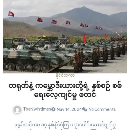
နိုင်ငံတကာ
တရုတ်နဲ့ ကမ္ဘောဒီးယားတို့ရဲ့ နှစ်စဉ် စစ်
ရေးလေ့ကျင်မှု စတင်
Thanlwintimes
May 14, 2024
No Comments
ဖနွမ်းပင်၊ မေ ၁၄ နှစ်နိုင်ငံကြား ပူးပေါင်းဆောင်ရွက်မှု