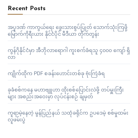
Recent Posts
အပူဒဏ် ကာကွယ်ရေး ခွေးသားစွပ်ပြုတ် သောက်သုံးကြဖို့
မြောက်ကိုရီးယား နိုင်ငံပိုင် မီဒီယာ တိုက်တွန်း
ကွန်ဂိုနိုင်ငံမှာ အီဘိုလာရောဂါ ကူးစက်ခံရသူ ၄၀၀၀ ကျော် ရှိ
လာ
ကျိုက်ထိုက PDF စခန်းဟောင်းတစ်ခု ဗုံးကြဲခံရ
ခုခံစစ်ကနေ မဟာဗျူဟာ ထိုးစစ်ပြောင်းလဲဖို့ တပ်မှူးကြီး
များ အစည်းအဝေးမှာ လုပ်ငန်းစဉ် ချမှတ်
ကူရာမဲ့နေတဲ့ မွန်ပြည်နယ် သထုံခရိုင်က ဥပဒေမဲ့ စစ်မှုထမ်း
လူဖမ်းပွဲ