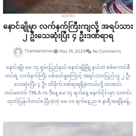
သတင်း
နောင်ချိုမှာ လက်နက်ကြီးကျလို့ အရပ်သား
၂ ဦးသေဆုံးပြီး ၄ ဦးဒဏ်ရာရ
Thanlwintimes
May 14, 2024
No Comments
နောင်ချို၊ မေ ၁၄ ရှမ်းပြည်နယ် နောင်ချိုမြို့နယ်ထဲ စစ်ကောင်စီ
တပ်ရဲ့ လက်နက်ကြီး ပစ်ခတ်မှုကြောင့် အရပ်သားပြည်သူ ၂ ဦး
သေဆုံးပြီး ၄ ဦး ထိခိုက်ဒဏ်ရာရရှိခဲ့တယ်လို့ တအာင်း
တပ်မတော် TNLA က ဒီနေ့ မေ ၁၄ ရက်နေ့ မနက်ပိုင်းမှာ သတင်း
ထုတ်ပြန်ပါတယ်။ ပြီးခဲ့တဲ့ မေ ၁၀ ရက်နေ့ ည ၈ နာရီအချိန်ခန့်
မှာ…