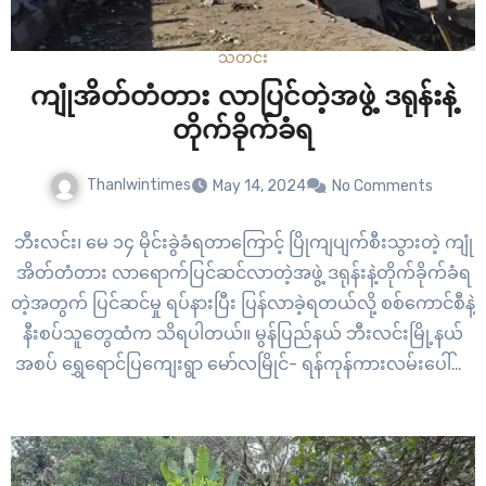
သတင်း
ကျုံအိတ်တံတား လာပြင်တဲ့အဖွဲ့ ဒရုန်းနဲ့
တိုက်ခိုက်ခံရ
Thanlwintimes
May 14, 2024
No Comments
ဘီးလင်း၊ မေ ၁၄ မိုင်းခွဲခံရတာကြောင့် ပြိုကျပျက်စီးသွားတဲ့ ကျုံ
အိတ်တံတား လာရောက်ပြင်ဆင်လာတဲ့အဖွဲ့ ဒရုန်းနဲ့တိုက်ခိုက်ခံရ
တဲ့အတွက် ပြင်ဆင်မှု ရပ်နားပြီး ပြန်လာခဲ့ရတယ်လို့ စစ်ကောင်စီနဲ့
နီးစပ်သူတွေထံက သိရပါတယ်။ မွန်ပြည်နယ် ဘီးလင်းမြို့နယ်
အစပ် ရွှေရောင်ပြကျေးရွာ မော်လမြိုင်- ရန်ကုန်ကားလမ်းပေါ်မှာ
ရှိတဲ့ ကျုံအိတ်တံတားကို မေ ၁၁ ရက်နေ့ မနက်ပိုင်းမှာ
တော်လှန်ရေးအင်အားစုပူးပေါင်းတပ်ဖွဲ့တွေ မိုင်းထောင်ဖောက်ခွဲမှု
ကြောင့် ပြိုကျပျက်စီးခဲ့ပါတယ်။ အဲဒီနောက် ပြိုကျပျက်စီးသွား
တဲ့တံတားအား မေ…