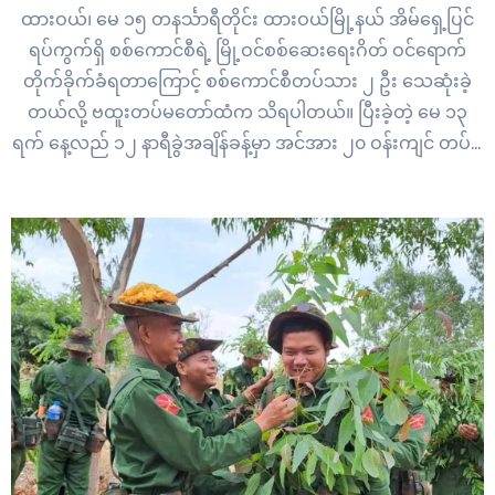
ထားဝယ်၊ မေ ၁၅ တနင်္သာရီတိုင်း ထားဝယ်မြို့နယ် အိမ်ရှေ့ပြင်
ရပ်ကွက်ရှိ စစ်ကောင်စီရဲ့ မြို့ဝင်စစ်ဆေးရေးဂိတ် ဝင်ရောက်
တိုက်ခိုက်ခံရတာကြောင့် စစ်ကောင်စီတပ်သား ၂ ဦး သေဆုံးခဲ့
တယ်လို့ ဗထူးတပ်မတော်ထံက သိရပါတယ်။ ပြီးခဲ့တဲ့ မေ ၁၃
ရက် နေ့လည် ၁၂ နာရီခွဲအချိန်ခန့်မှာ အင်အား ၂၀ ဝန်းကျင် တပ်စွဲ
ထားတဲ့ အဲဒီစစ် ဆေးရေးဂိတ်ကို ကရင်အမျိုးသား
လွတ်မြောက်ရေးတပ်မတော် KNLA…