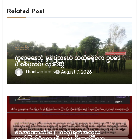
Related Post
သတင်း
ကူရာမဲ့နေတဲ့ မွန်ပြည်နယ် သထုံခရိုင်က ဥပဒေ
မဲ့ စစ်မှုထမ်း လူဖမ်းပွဲ
Thanlwintimes
August 7, 2026
သတင်း
စစ်အာဏာသိမ်း (၂၀၁၃)ရက်အတွင်း