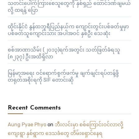
သတင်းပေါက်ကြားစေသူတွေကို နှစ်ရှည် ထောင်ဒဏ်ချမယ်
လို့ ထရန့် ပြော
ထိုင်းနိုင်ငံ နွန်ထဘူရီပြည်နယ်က ကျောင်းတွင်းပစ်ခတ်မှုမှာ
ပစ်ခတ်သူကျောင်းသား အပါအဝင် နှစ်ဦး သေဆုံး
စစ်အာဏာသိမ်း (၂၀၁၃)ရက်အတွင်း သတ်ဖြတ်ခံရသူ
(၈၂၃၇) ဦးအထိရှိလာ
မြန်မာ့အရေး ဝင်ရောက်စွက်ဖက်မှု ချက်ချင်းရပ်တန့်ဖို့
တရုတ်အစိုးရကို SIF တောင်းဆို
Recent Comments
Aung Pyae Phyo
on
ဘီးလင်းမှာ စစ်ကြောင်းဝင်လာလို့
ကျေးရွာ နှစ်ရွာက ဒေသခံတွေ တိမ်းရှောင်နေရ