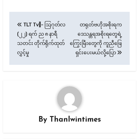
Post
TLT Tv||- ဩဂုတ်လ
တရုတ်ဗဟိုအစိုးရက
navigation
(၂၂) ရက် ည ၈ နာရီ
ဒေသန္တရအစိုးရတွေရဲ့
သတင်း တိုက်ရိုက်ထုတ်
ကြွေးမြီးတွေကို ကူညီဖြေ
လွှင့်မှု
ရှင်းပေးမယ်လို့ပြော
By
Thanlwintimes