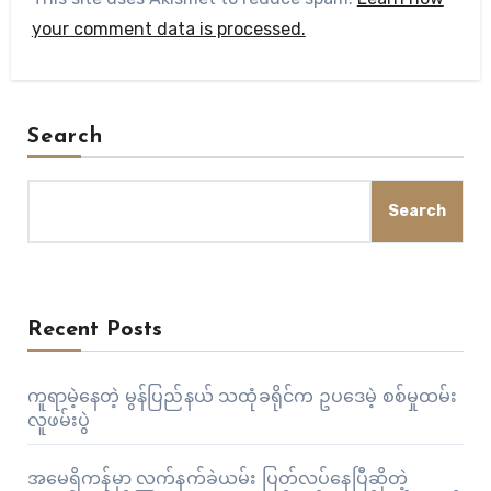
your comment data is processed.
Search
Search
Recent Posts
ကူရာမဲ့နေတဲ့ မွန်ပြည်နယ် သထုံခရိုင်က ဥပဒေမဲ့ စစ်မှုထမ်း
လူဖမ်းပွဲ
အမေရိကန်မှာ လက်နက်ခဲယမ်း ပြတ်လပ်နေပြီဆိုတဲ့