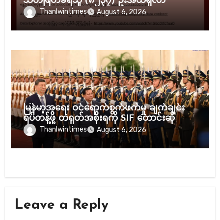
သတ်ဖြတ်ခံရသူ (၈၂၃၇) ဦးအထိရှိလာ
Thanlwintimes
August 6, 2026
သတင်း
မြန်မာ့အရေး ဝင်ရောက်စွက်ဖက်မှု ချက်ချင်း
ရပ်တန့်ဖို့ တရုတ်အစိုးရကို SIF တောင်းဆို
Thanlwintimes
August 6, 2026
Leave a Reply