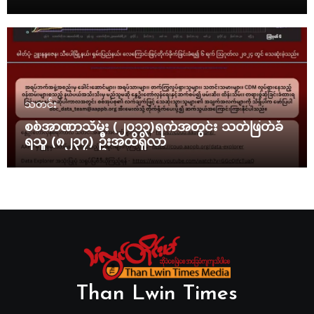
နှစ်ဦး သေဆုံး
သတင်း
စစ်အာဏာသိမ်း (၂၀၁၃)ရက်အတွင်း သတ်ဖြတ်ခံ
ရသူ (၈၂၃၇) ဦးအထိရှိလာ
Than Lwin Times