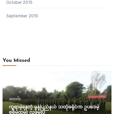
October 2015
September 2015
You Missed
သတင်း
ကူရာမဲ့နေတဲ့ မွန်ပြည်နယ် သထုံခရိုင်က ဥပဒေမဲ့
စစ်မှုထမ်း လူဖမ်းပွဲ