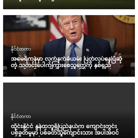
နိုင်ငံတကာ
အမေရိကန်မှာ လက်နက်ခဲယမ်း ပြတ်လပ်နေပြီဆို
တဲ့ သတင်းပေါက်ကြားစေသူတွေကို နှစ်ရှည်
ထောင်ဒဏ်ချမယ်လို့ ထရန့် ပြော
နိုင်ငံတကာ
ထိုင်းနိုင်ငံ နွန်ထဘူရီပြည်နယ်က ကျောင်းတွင်း
ပစ်ခတ်မှုမှာ ပစ်ခတ်သူကျောင်းသား အပါအဝင်