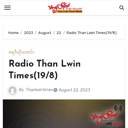
Skip
to
content
Home
2023
August
22
Radio Than Lwin Times(19/8)
ရေဒီယို
သတင်း
Radio Than Lwin
Times(19/8)
By
Thanlwintimes
August 22, 2023