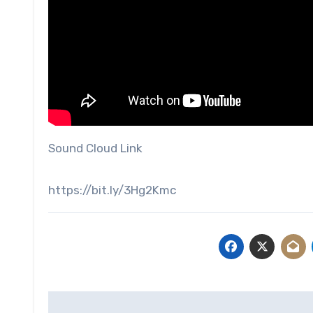
Sound Cloud Link
https://bit.ly/3Hg2Kmc
Post