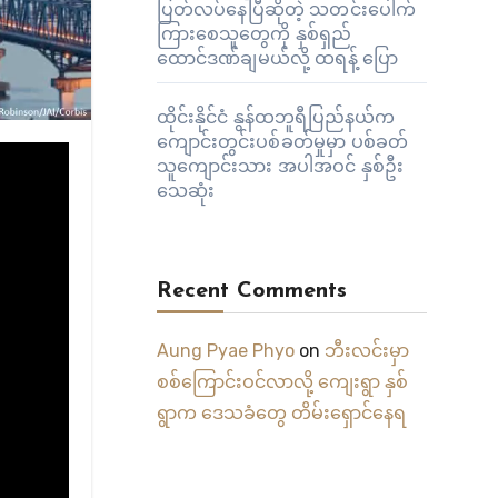
ပြတ်လပ်နေပြီဆိုတဲ့ သတင်းပေါက်
ကြားစေသူတွေကို နှစ်ရှည်
ထောင်ဒဏ်ချမယ်လို့ ထရန့် ပြော
ထိုင်းနိုင်ငံ နွန်ထဘူရီပြည်နယ်က
ကျောင်းတွင်းပစ်ခတ်မှုမှာ ပစ်ခတ်
သူကျောင်းသား အပါအဝင် နှစ်ဦး
သေဆုံး
Recent Comments
Aung Pyae Phyo
on
ဘီးလင်းမှာ
စစ်ကြောင်းဝင်လာလို့ ကျေးရွာ နှစ်
ရွာက ဒေသခံတွေ တိမ်းရှောင်နေရ