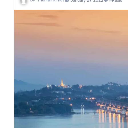
By
Thanlwintimes
January 29, 2022
#Radio