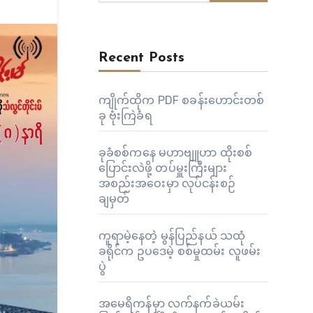
Recent Posts
ကျိုက်ထိုက PDF စခန်းဟောင်းတစ်
ခု ဗုံးကြဲခံရ
ခုခံစစ်ကနေ မဟာဗျူဟာ ထိုးစစ်
ပြောင်းလဲဖို့ တပ်မှူးကြီးများ
အစည်းအဝေးမှာ လုပ်ငန်းစဉ်
ချမှတ်
ကူရာမဲ့နေတဲ့ မွန်ပြည်နယ် သထုံ
ခရိုင်က ဥပဒေမဲ့ စစ်မှုထမ်း လူဖမ်း
ပွဲ
အမေရိကန်မှာ လက်နက်ခဲယမ်း