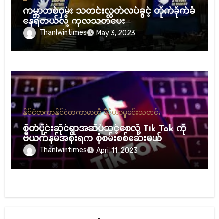
ကမ္ဘာတစ်ဝှမ်း သတင်းလွတ်လပ်ခွင့် တိုက်ခိုက်ခံ
နေရတယ်လို့ ကုလသတိပေး
Thanlwintimes
May 3, 2023
နိုင်ငံတကာ
နိုင်ငံတကာ
မာတီ မီဒီယာ
မှုခင်း
သတင်း
စိတ်ပိုင်းဆိုင်ရာအဆိပ်သင့်စေလို့ Tik Tok ကို
ဗီယက်နမ်အစိုးရက စုံစမ်းစစ်ဆေးမယ်
Thanlwintimes
April 11, 2023