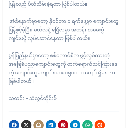
ပြန်လည် ပိတ်သိမ်းခဲ့ရတာ ဖြစ်ပါတယ်။
အဲဒီနောက်မှာတော့ နိုဝင်ဘာ ၁ ရက်နေ့မှာ ကျောင်းတွေ
ပြန်ဖွင့်ခဲ့ပြီး၊ မတ်လနဲ့ ဧပြီလမှာ အတန်း စာမေးပွဲ
ကျင်းပဖို့ လုပ်ဆောင်နေတာ ဖြစ်ပါတယ်။
မွန်ပြည်နယ်မှာတော့ စစ်ကောင်စီက ဖွင့်လှစ်ထားတဲ့
အခြေခံပညာကျောင်းတွေကို တက်ရောက်သင်ကြားနေ
တဲ့ ကျောင်းသူကျောင်းသား ၁၅၀၀၀၀ ကျော် ရှိနေတာ
ဖြစ်ပါတယ်။
သတင်း – သံလွင်တိုင်းမ်