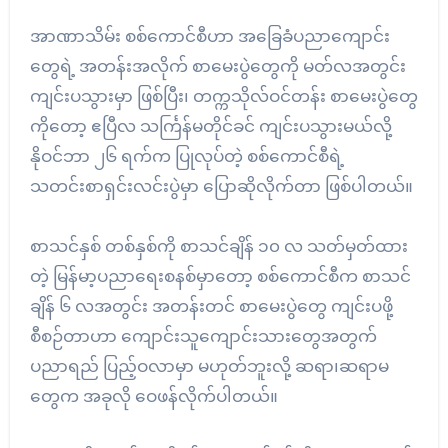
အာဏာသိမ်း စစ်ကောင်စီဟာ အခြေခံပညာကျောင်း
တွေရဲ့ အတန်းအလိုက် စာမေးပွဲတွေကို မတ်လအတွင်း
ကျင်းပသွားမှာ ဖြစ်ပြီး၊ တက္ကသိုလ်ဝင်တန်း စာမေးပွဲတွေ
ကိုတော့ ဧပြီလ သင်္ကြန်မတိုင်ခင် ကျင်းပသွားမယ်လို့
နိုဝင်ဘာ ၂၆ ရက်က ပြုလုပ်တဲ့ စစ်ကောင်စီရဲ့
သတင်းစာရှင်းလင်းပွဲမှာ ပြောဆိုလိုက်တာ ဖြစ်ပါတယ်။
စာသင်နှစ် တစ်နှစ်ကို စာသင်ချိန် ၁၀ လ သတ်မှတ်ထား
တဲ့ မြန်မာ့ပညာရေးစနစ်မှာတော့ စစ်ကောင်စီက စာသင်
ချိန် ၆ လအတွင်း အတန်းတင် စာမေးပွဲတွေ ကျင်းပဖို့
စီစဉ်တာဟာ ကျောင်းသူကျောင်းသားတွေအတွက်
ပညာရည် ပြည့်ဝလာမှာ မဟုတ်ဘူးလို့ ဆရာ၊ဆရာမ
တွေက အခုလို ဝေဖန်လိုက်ပါတယ်။