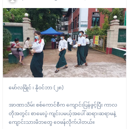
မော်လမြိုင် ၊ နိုဝင်ဘာ (၂၈)
အာဏာသိမ်း စစ်ကောင်စီက ကျောင်းပြန်ဖွင့်ပြီး ကာလ
တိုအတွင်း စာမေးပွဲ ကျင်းပမယ့်အပေါ် ဆရာ၊ဆရာမနဲ့
ကျောင်းသားမိဘတွေ ဝေဖန်လိုက်ပါတယ်။