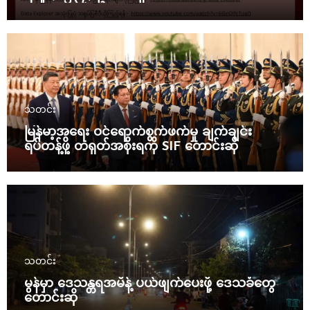
သတင်း
မြန်မာ့အရေး ဝင်ရောက်စွက်ဖက်မှု ချက်ချင်း
ရပ်တန့်ဖို့ တရုတ်အစိုးရကို SIF တောင်းဆို
သတင်း
မွန်မှာ ဒေသန္တရအမိန့် ပယ်ဖျက်ပေးဖို့ ဒေသခံတွေ
တောင်းဆို