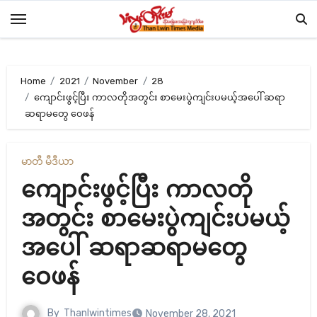
Skip
to
content
Home
2021
November
28
ကျောင်းဖွင့်ပြီး ကာလတိုအတွင်း စာမေးပွဲကျင်းပမယ့်အပေါ် ဆရာ
ဆရာမတွေ ဝေဖန်
မာတီ မီဒီယာ
ကျောင်းဖွင့်ပြီး ကာလတို
အတွင်း စာမေးပွဲကျင်းပမယ့်
အပေါ် ဆရာဆရာမတွေ
ဝေဖန်
By
Thanlwintimes
November 28, 2021