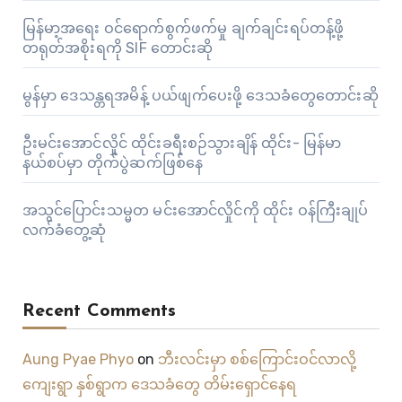
မြန်မာ့အရေး ဝင်ရောက်စွက်ဖက်မှု ချက်ချင်းရပ်တန့်ဖို့
တရုတ်အစိုးရကို SIF တောင်းဆို
မွန်မှာ ဒေသန္တရအမိန့် ပယ်ဖျက်ပေးဖို့ ဒေသခံတွေတောင်းဆို
ဦးမင်းအောင်လှိုင် ထိုင်းခရီးစဉ်သွားချိန် ထိုင်း- မြန်မာ
နယ်စပ်မှာ တိုက်ပွဲဆက်ဖြစ်နေ
အသွင်ပြောင်းသမ္မတ မင်းအောင်လှိုင်ကို ထိုင်း ဝန်ကြီးချုပ်
လက်ခံတွေ့ဆုံ
Recent Comments
Aung Pyae Phyo
on
ဘီးလင်းမှာ စစ်ကြောင်းဝင်လာလို့
ကျေးရွာ နှစ်ရွာက ဒေသခံတွေ တိမ်းရှောင်နေရ