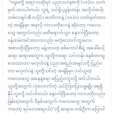
“ကျမတို့ အရင်ကဆိုရင် ပညာသင်နှစ်ကို (၁၀)လ သက်
မှတ် ထားပါတယ်၊ သူရဲ့ သင်ရိုးညွှန်းတန်း အလိုက်ပေါ့၊
တစ်လချင်းစီ လပိုင်း မာတိကာနဲ့ (၁၀)လ သတ်မှတ်ထား
တဲ့ အချိန်မှာ အခုလို ကာလတိုလေနဲ့ ဆိုတော့ ကလေး
တွေ အတွက်လည်း မထိရောက်ဘူး၊ နောက်ပြီးတော့
ဝန်ထမ်းအင်အားကလည်း မလုံလောက်ဘူးလေ၊
အစားထိုးပြီးတော့ ခန့်ထားတဲ့ စစ်ကောင်စီရဲ့ အခေါ်ပေါ့
ဆရာ ဆရာမတွေက သူတို့ကရော သင်တန်း စနစ်တကျ
ပေးထားတာ မဟုတ်ပဲနဲ့ ပညာအရည်အချင်းတို့ ပြည်ဝ
တာ မဟုတ်ပဲနဲ့ သူတို့သင်တဲ့ အချိန်မှာ သင်ယူတဲ့
ကလေးတွေ အနေနဲ့ရော မပြည့်ဝဘူးလို့ ထင်ပါတယ်၊
သူတို့အတွက် လုံလောက်တဲ့ သင်ကြားပြသမှုမျိုး မရရှိ
နိုင်ဘူးလို့ ထင်ပါတယ်၊ နောက်ပြီးတော့ ကာလတိုလည်း
ဖြစ်တဲ့အတွက် ဒီနှစ်အတွက် ကလေးတွေ အတွက်
ကတော့ ရင်လေးစရာပါပဲ”လို့ ဆရာမ တစ်ဦးက ပြောပါ