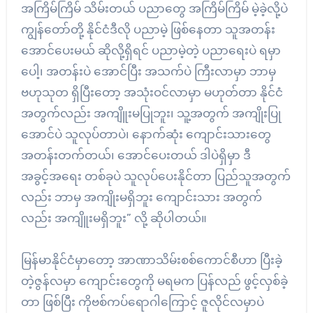
အကြိမ်ကြိမ် သိမ်းတယ် ပညာတွေ အကြိမ်ကြိမ် မဲ့ခဲ့လို့ပဲ
ကျွန်တော်တို့ နိုင်ငံဒီလို ပညာမဲ့ ဖြစ်နေတာ သူအတန်း
အောင်ပေးမယ် ဆိုလို့ရှိရင် ပညာမဲ့တဲ့ ပညာရေးပဲ ရမှာ
ပေါ့၊ အတန်းပဲ အောင်ပြီး အသက်ပဲ ကြီးလာမှာ ဘာမှ
ဗဟုသုတ ရှိပြီးတော့ အသုံးဝင်လာမှာ မဟုတ်တာ နိုင်ငံ
အတွက်လည်း အကျိူးမပြုဘူး၊ သူ့အတွက် အကျိုးပြု
အောင်ပဲ သူလုပ်တာပဲ၊ နောက်ဆုံး ကျောင်းသားတွေ
အတန်းတက်တယ်၊ အောင်ပေးတယ် ဒါပဲရှိမှာ ဒီ
အခွင့်အရေး တစ်ခုပဲ သူလုပ်ပေးနိုင်တာ ပြည်သူအတွက်
လည်း ဘာမှ အကျိုးမရှိဘူး ကျောင်းသား အတွက်
လည်း အကျိူးမရှိဘူး” လို့ ဆိုပါတယ်။
မြန်မာနိုင်ငံမှာတော့ အာဏာသိမ်းစစ်ကောင်စီဟာ ပြီးခဲ့
တဲ့ဇွန်လမှာ ကျောင်းတွေကို မရမက ပြန်လည် ဖွင့်လှစ်ခဲ့
တာ ဖြစ်ပြီး ကိုဗစ်ကပ်ရောဂါကြောင့် ဇူလိုင်လမှာပဲ