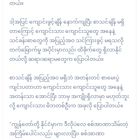
တယ်။
ဒါ့အပြင် ကျောင်းဖွင့်ချိန် နောက်ကျပြီး စာသင်ချိန် မရှိ
တာကြောင့် ကျောင်းသား ကျောင်းသူတွေ အနေနဲ့
သင်ခန်းစာတွေကို အပြည့်အဝ သင်ကြားခွင့် မရသလို
တက်မြောက်မှု အပိုင်းမှာလည်း ထိခိုက်တွေ ရှိလာနိုင်
တယ်လို့ ဆရာ၊ဆရာမတွေက ပြောပါတယ်။
စာသင်ချိန် အပြည့်အဝ မရှိဘဲ အတန်းတင် စာမေးပွဲ
ကျင်းပတာဟာ ကျောင်းသား ကျောင်းသူတွေ အနေနဲ့
အတန်းသာ အောင်ပြီး ဘာမှ အကျိုးရှိလာမှာ မဟုတ်ဘူး
လို့ ကျောင်းသား မိဘတစ်ဦးက အခုလို ပြောပါတယ်။
“ကျွန်တော်တို့ နိုင်ငံမှာက ဒီလိုပဲလေ စစ်အာဏာသိမ်းတဲ့
အကြိမ်ပေါင်းလည်း များလာပြီး၊ စစ်အာဏာ