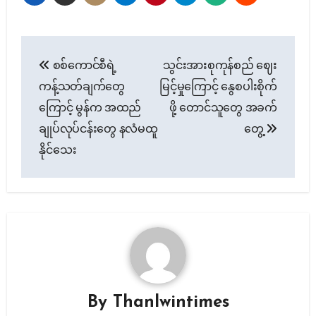
Post
စစ်ကောင်စီရဲ့
သွင်းအားစုကုန်စည် ဈေး
navigation
ကန့်သတ်ချက်တွေ
မြင့်မှုကြောင့် နွေစပါးစိုက်
ကြောင့် မွန်က အထည်
ဖို့ တောင်သူတွေ အခက်
ချုပ်လုပ်ငန်းတွေ နလံမထူ
တွေ့
နိုင်သေး
By
Thanlwintimes