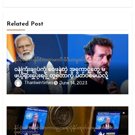
Related Post
နိုင်ငံတကာ
နိုင်ငံတကာ
မာတီ မီဒီယာ
မှုခင်း
သတင်း
ဝန်ကြီးချုပ်ကို ဝေဖန်တဲ့ အကောင့်တွေ မ
ဖယ်ရှားပေးရင် တွစ်တာကို ပိတ်ပစ်မယ်လို့
အိန္ဒိယ ခြိမ်းခြောက်
Thanlwintimes
June 14, 2023
နိုင်ငံတကာ
နိုင်ငံတကာ
ပညာရေး
ပုံနှိပ်ထုတ်ဝေမှု
မာတီ မီဒီယာ
မှုခင်း
သတင်း