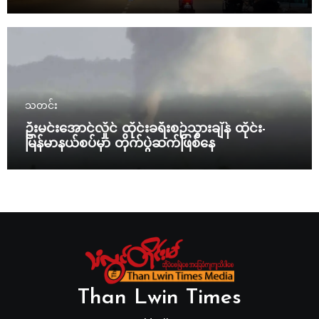
သတင်း
ဦးမင်းအောင်လှိုင် ထိုင်းခရီးစဉ်သွားချိန် ထိုင်း-
မြန်မာနယ်စပ်မှာ တိုက်ပွဲဆက်ဖြစ်နေ
Than Lwin Times