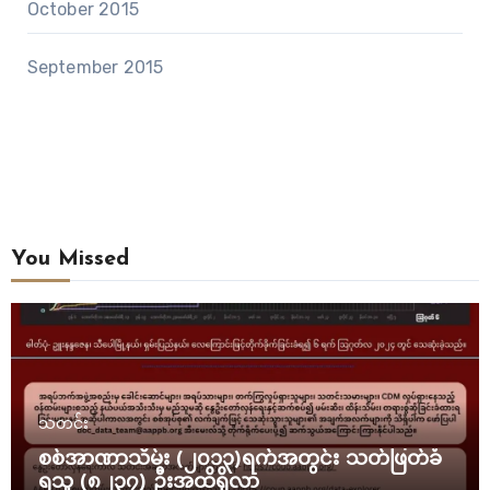
October 2015
September 2015
You Missed
သတင်း
စစ်အာဏာသိမ်း (၂၀၁၃)ရက်အတွင်း သတ်ဖြတ်ခံ
ရသူ (၈၂၃၇) ဦးအထိရှိလာ