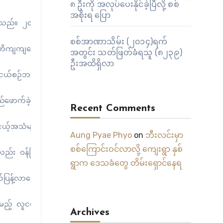
၈ ဦးကို အလုပ်ပေးနိုင်ခဲ့ပြီလို့ စစ်
အစိုးရ ပြော
့ကြသည်။ ၂၀၁၄ မြန်မာ့လူငယ်ဖိုရမ် မော်လမြိုင်တွင် ကျင်းပစဉ်ကတည်း
စစ်အာဏာသိမ်း (၂၀၁၄)ရက်
တိကျကျဖော်ဆောင် လုပ်ငန်းစဉ်များချမှတ်ပြီး စနစ်တကျဆောင်ရွက်သွ
အတွင်း သတ်ဖြတ်ခံရသူ (၈၂၃၉)
ဦးအထိရှိလာ
 ငယ်စဉ်ဘဝမှ အရွယ်ရောက်သည့်ကာလအထိ စနစ်တကျဖွံ့ဖြိုး ကြီးထွား 
်ခဲ့ခြင်း မရှိဟုသာ ဆိုရမည်ဖြစ်သည်။

Recent Comments
ူငယ့်အသံများပါဝင်နိုင်ရေးအတွက် ကွင်းဆင်းဆောင်ရွက်နေကြသလို မွန
Aung Pyae Phyo
on
ဘီးလင်းမှာ
စစ်ကြောင်းဝင်လာလို့ ကျေးရွာ နှစ်
န်ကြီးဌာနမှ ပေးနိုင်သည့်အချိန်၊ လူငယ်များဆောင်ရွက်နိုင်သည့် 
ရွာက ဒေသခံတွေ တိမ်းရှောင်နေရ
ြန့်လာရေး၊ လူငယ်များအပေါ် အသိအမှတ်ပြုလက်တွဲခေါ်ဆောင်နိုင်ရေး
Archives