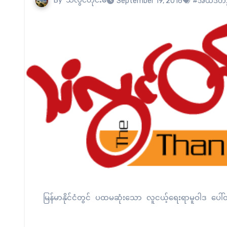
By
သံလွင်တိုင်းမ်
September 19, 2016
#အယ်ဒီတာ
မြန်မာနိုင်ငံတွင် ပထမဆုံးသော လူငယ့်ရေးရာမူဝါဒ 