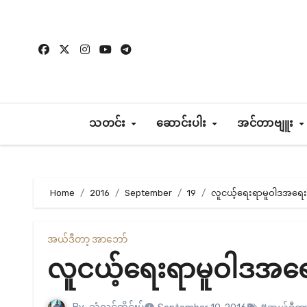
Skip
to
content
သတင်း
ဆောင်းပါး
အင်တာဗျူး
Home
2016
September
19
လူငယ့်ရေးရာမူဝါဒအရေး 
အယ်ဒီတာ့ အာဘော်
လူငယ့်ရေးရာမူဝါဒအရေး