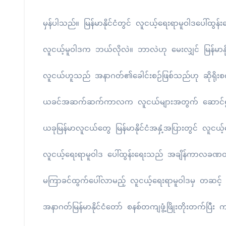
မှန်ပါသည်။ မြန်မာနိုင်ငံတွင် လူငယ့်ရေးရာမူဝါဒပေါ်
လူငယ့်မူဝါဒက ဘယ်လိုလဲ။ ဘာလဲဟု မေးလျှင် မြန်မာနို
လူငယ်ဟူသည် အနာဂတ်၏ခေါင်းစဉ်ဖြစ်သည်ဟု ဆိုရိုးစကာ
ယခင်အဆက်ဆက်ကာလက လူငယ်များအတွက် ဆောင်ရွက်ခဲ့သ
ယခုမြန်မာလူငယ်တွေ မြန်မာနိုင်ငံအနှံ့အပြားတွင် လူင
လူငယ့်ရေးရာမူဝါဒ ပေါ်ထွန်းရေးသည် အချိန်ကာလခဏတာဖြင
မကြာခင်ထွက်ပေါ်လာမည့် လူငယ့်ရေးရာမူဝါဒမှ တဆင့် န