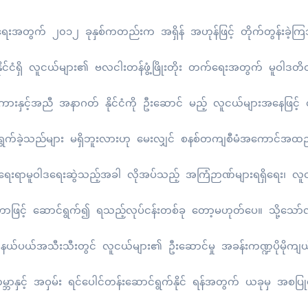
ထွန်းရေးအတွက် ၂၀၁၂ ခုနှစ်ကတည်းက အရှိန် အဟုန်ဖြင့် တိုက်တွန်းခဲ
င်ငံရှိ လူငယ်များ၏ ဗလငါးတန်ဖွံ့ဖြိုးတိုး တက်ရေးအတွက် မူဝါဒတိ
းနှင့်အညီ အနာဂတ် နိုင်ငံကို ဦးဆောင် မည့် လူငယ်များအနေဖြင့်
ည်များ မရှိဘူးလားဟု မေးလျှင် စနစ်တကျစီမံအကောင်အထည်ဖောက
ယ့်ရေးရာမူဝါဒရေးဆွဲသည့်အခါ လိုအပ်သည့် အကြံဉာဏ်များရရှိရေး၊ လ
့် ဆောင်ရွက်၍ ရသည့်လုပ်ငန်းတစ်ခု တော့မဟုတ်ပေ။ သို့သော်လည်း ဝ
ယ်ပယ်အသီးသီးတွင် လူငယ်များ၏ ဦးဆောင်မှု အခန်းကဏ္ဍပိုမိုကျယ်ပ