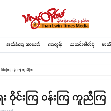
အယ်ဒီတာ့ အာဘော်
ကာတွန်း
သတင်းဓါတ်ပုံ
မာတီ
ဝိုင်းကြ ဝန်းကြ ကူညီကြ
 ဝိုင်းကြ ဝန်းကြ ကူညီကြ