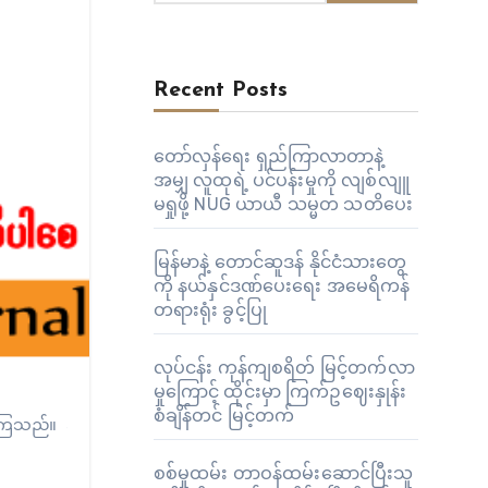
Recent Posts
တော်လှန်ရေး ရှည်ကြာလာတာနဲ့
အမျှ လူထုရဲ့ ပင်ပန်းမှုကို လျစ်လျူ
မရှုဖို့ NUG ယာယီ သမ္မတ သတိပေး
မြန်မာနဲ့ တောင်ဆူဒန် နိုင်ငံသားတွေ
ကို နယ်နှင်ဒဏ်ပေးရေး အမေရိကန်
တရားရုံး ခွင့်ပြု
လုပ်ငန်း ကုန်ကျစရိတ် မြင့်တက်လာ
မှုကြောင့် ထိုင်းမှာ ကြက်ဥဈေးနှုန်း
စံချိန်တင် မြင့်တက်
းရှိနေကြသည်။ အနာဂတ် လူငယ်များအရေးအတွက် လက်ရှိလူငယ်တွေ ကြိ
စစ်မှုထမ်း တာဝန်ထမ်းဆောင်ပြီးသူ