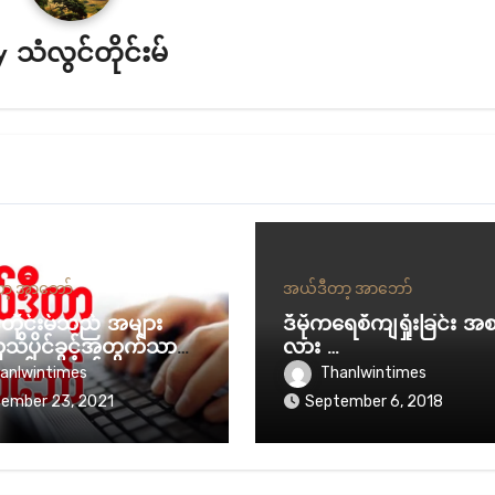
y
သံလွင်တိုင်းမ်
ာ့ အာဘော်
အယ်ဒီတာ့ အာဘော်
်တိုင်းမ်သည် အများ
ဒီမိုကရေစီကျရှုံးခြင်း အစ
သိပိုင်ခွင့်အတွက်သာ
လား …
်လုပ်နေသည်
anlwintimes
Thanlwintimes
ember 23, 2021
September 6, 2018