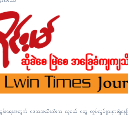
့အာဘော်
ပေါ်ထွန်းရေးအတွက် ဒေသအသီးသီးက လူငယ် တွေ လှုပ်လှုပ်ရှားရှာ