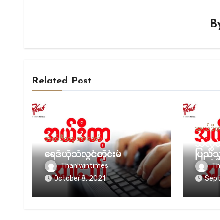
B
Related Post
အယ်ဒီတ
အယ်ဒီတာ့ အာဘော်
သံလွင
ရေဒီယိုသံလွင်တိုင်းမ်
ပြည်သူ
အလုပ
Thanlwintimes
Th
October 8, 2021
Sept