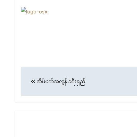
Post
အိမ်မက်အလွန် ခရီးရှည်
navigation