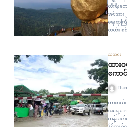
ထီးရိုးတ
အင်အား ၂
ရေးရာကြီး
တယ်။ စစ်
နယ် ကျော
တစ်ကြောင
သတင်း
ထားဝယ
ကောင်
Than
ထားဝယ်၊ 
အရှေ့တော
ကန့်သတ်လ
နိုင်တယ်လ