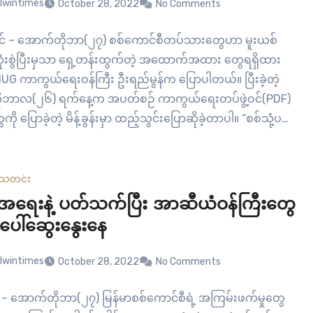
lwintimes
October 28, 2022
No Comments
ုင် – အောက်တိုဘာ(၂၇) စစ်ကောင်စီတပ်သားတွေဟာ မူးယစ်
ံးစွဲပြီးမှသာ ရှေ့တန်းထွက်တဲ့ အထောက်အထား တွေရရှိထား
NUG ကာကွယ်ရေးဝန်ကြီး ဦးရည်မွန်က ပြောပါတယ်။ ပြီးခဲ့တဲ့
ုဘာလ(၂၆) ရက်နေ့က အပတ်စဉ် ကာကွယ်ရေးတပ်ဖွဲ့ဝင်(PDF)
ို ပြောခဲ့တဲ့ မိန့်ခွန်းမှာ ထည့်သွင်းပြောဆိုခဲ့တာပါ။ “စစ်သုံ့ပမ်း
မ်းမိတဲ့အချိန်တိုင်း သူတို့ကိုယ်မှာ ဆေးပြားတွေ ဆောင်ထား
လို သူတို့ကိုယ်တိုင်လည်း ဆေးသုံးပြီးမှ ရှေ့တန်း ထွက်ရဲ
ဆိုတာ…
သတင်း
ာ့အရေးနဲ့ ပတ်သက်ပြီး အာဆီယံဝန်ကြီးတွေ
ေါ်ဆွေးနွေးနေ
lwintimes
October 28, 2022
No Comments
 အောက်တိုဘာ(၂၇) မြန်မာစစ်ကောင်စီရဲ့ အကြမ်းဖက်မှုတွေ