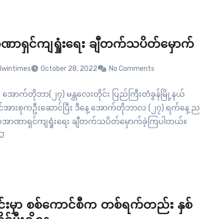
ြည်က သံလွင်တိုင်းမ်ကို အတည်ပြုပါတယ်။ မြဝတီမင်းကြီး
ဟာ စစ်ကောင်စီရဲ့ ဖမ်းဆီးထိန်းသိမ်းခံရပြီးနောက် ပြန်လည်
ာက်လာချိန်ကစပြီး…
ဏာရှင်ကျရှုံးရေး ချီတက်သပိတ်မှောက်
lwintimes
October 28, 2022
No Comments
 အောက်တိုဘာ(၂၇) မန္တလေးတိုင်း ပြည်ကြီးတံခွန်မြို့နယ်
အားစုကဦးဆောင်ပြီး ဒီနေ့ အောက်တိုဘာလ (၂၇) ရက်နေ့ ည
စစ်အာဏာရှင်ကျရှုံးရေး ချီတက်သပိတ်မှောက်ခဲ့ကြပါတယ်။
CJ
်းမှာ စစ်ကောင်စီက တစ်ရက်တည်း နှစ်