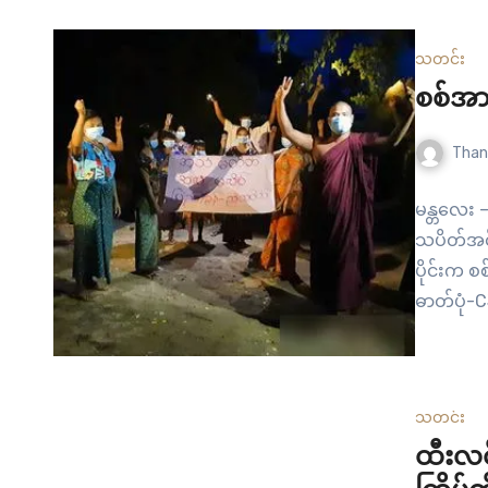
ဦးထွန်းက
ဆရာတော် 
သတင်း
လွတ် မြေ
စစ်အာ
Than
မန္တလေး –
သပိတ်အင်
ပိုင်းက 
ဓာတ်ပုံ-
သတင်း
ထီးလင