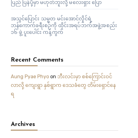
ပြည် ပြန်ပို့မှာ မဟုတ်ဘူးလို့ မလေးရှား ပြော
အသွင်ပြောင်း သမ္မတ မင်းအောင်လှိုင်ရဲ့
ဘန်ကောက်ခရီးစဉ်ကို ထိုင်းအရပ်ဘက်အဖွဲ့အစည်း
၁၆ ဖွဲ့ ပူးပေါင်း ကန့်ကွက်
Recent Comments
Aung Pyae Phyo
on
ဘီးလင်းမှာ စစ်ကြောင်းဝင်
လာလို့ ကျေးရွာ နှစ်ရွာက ဒေသခံတွေ တိမ်းရှောင်နေ
ရ
Archives