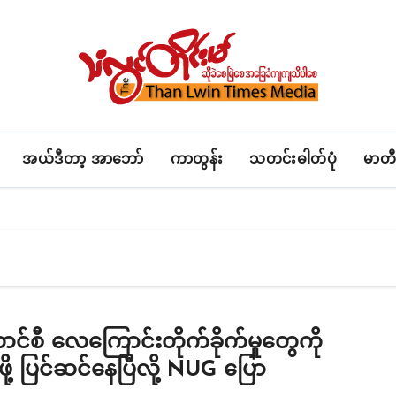
အယ်ဒီတာ့ အာဘော်
ကာတွန်း
သတင်းဓါတ်ပုံ
မာတီ
င်စီ လေကြောင်းတိုက်ခိုက်မှုတွေကို
န်ဖို့ ပြင်ဆင်နေပြီလို့ NUG ပြော