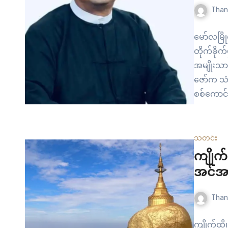
Than
မော်လမြိ
တိုက်ခိုက်
အမျိုးသား
ဇော်က သံလ
စစ်ကောင်
တွေ ခပ်စ
ရည်ရွယ်ချ
အဲဒီထဲမှာတ
သတင်း
ကျိုက်
အင်အာ
Than
ကျိုက်ထို