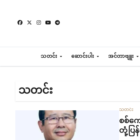
Skip
to
content
သတင်း
ဆောင်းပါး
အင်တာဗျူး
သတင်း
သတင်း
စစ်ကော
တုံ့ပြ