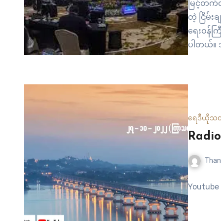
မြင့်တက်လ
တဲ့ ငြိမ်း
ရေးဝန်ကြ
ပါတယ်။ အင
အဲ့ဒီအစည်
ခဲ့ဘူးလိ
ရွေးကောက်
စွာကို ဖ
ရေဒီယို
သတ
Radio
Than
Youtube 