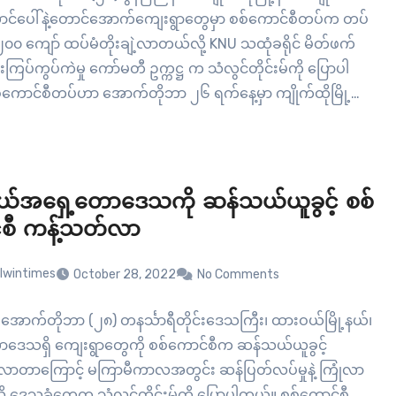
ောင်ပေါ်နဲ့တောင်အောက်ကျေးရွာတွေမှာ စစ်ကောင်စီတပ်က တပ်
၀၀ ကျော် ထပ်မံတိုးချဲ့လာတယ်လို့ KNU သထုံခရိုင် မိတ်ဖက်
ကြပ်ကွပ်ကဲမှု ကော်မတီ ဥက္ကဋ္ဌ က သံလွင်တိုင်းမ်ကို ပြောပါ
ကောင်စီတပ်ဟာ အောက်တိုဘာ ၂၆ ရက်နေ့မှာ ကျိုက်ထိုမြို့
က်ဖျာကျေးရွာထဲကို တပ်အင်အား ၁၀၀ ကျော်ပါတဲ့ စစ်ကြောင်း
်း၊…
်အရှေ့တောဒေသကို ဆန်သယ်ယူခွင့် စစ်
စီ ကန့်သတ်လာ
lwintimes
October 28, 2022
No Comments
အောက်တိုဘာ (၂၈) တနင်္သာရီတိုင်းဒေသကြီး၊ ထားဝယ်မြို့နယ်၊
ဒေသရှိ ကျေးရွာတွေကို စစ်ကောင်စီက ဆန်သယ်ယူခွင့်
ာတာကြောင့် မကြာမီကာလအတွင်း ဆန်ပြတ်လပ်မှုနဲ့ ကြုံလာ
ို့ ဒေသခံတွေက သံလွင်တိုင်းမ်ကို ပြောပါတယ်။ စစ်ကောင်စီ