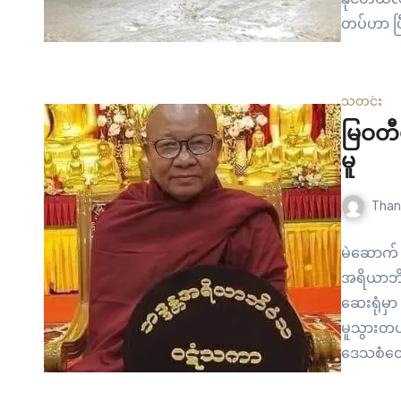
တပ်ဟာ ပြ
ဒေသဘက်က
လာတဲ့ ကု
စစ်ဆေးရေ
သတင်း
မြဝတီ
မူ
Than
မဲဆောက် 
အရိယာဘိဝ
ဆေးရုံမှ
မူသွားတယ
ဒေသစံတော
လို့ နို