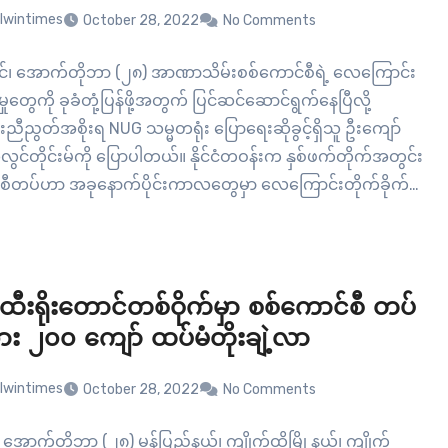
lwintimes
October 28, 2022
No Comments
ုင်၊ အောက်တိုဘာ (၂၈) အာဏာသိမ်းစစ်ကောင်စီရဲ့ လေကြောင်း
မှုတွေကို ခုခံတုံ့ပြန်ဖို့အတွက် ပြင်ဆင်ဆောင်ရွက်နေပြီလို့
ညီညွတ်အစိုးရ NUG သမ္မတရုံး ပြောရေးဆိုခွင့်ရှိသူ ဦးကျော်
ွင်တိုင်းမ်ကို ပြောပါတယ်။ နိုင်ငံတဝန်းက နှစ်ဖက်တိုက်အတွင်း
စီတပ်ဟာ အခုနောက်ပိုင်းကာလတွေမှာ လေကြောင်းတိုက်ခိုက်မှု
ိပ်စိပ် ပြုလုပ်လာသလို ပြည်သူတွေ နေထိုင်တဲ့နေရာတွေကိုလည်း
က်ရှိရှိ ဗုံးကြဲတိုက်ခိုက်မှုတွေ ဆက်တိုက် ကျုးလွန်နေတာပါ။
ော့ စစ်ကိုင်းတိုင်း၊ ဒီပဲယင်းကျေးရွာရှိ…
ထီးရိုးတောင်တစ်ဝိုက်မှာ စစ်ကောင်စီ တပ်
း ၂၀၀ ကျော် ထပ်မံတိုးချဲ့လာ
lwintimes
October 28, 2022
No Comments
၊ အောက်တိုဘာ (၂၈) မွန်ပြည်နယ်၊ ကျိုက်ထိုမြို့နယ်၊ ကျိုက်