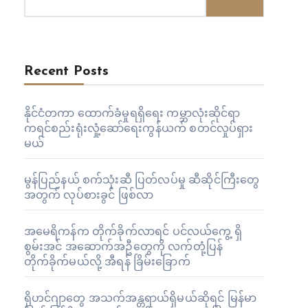
Recent Posts
နိုင်ငံတကာ ထောက်ခံမှုရရှိရေး ကမ္ဘာလုံးဆိုင်ရာ
ကရင်စည်းရုံးလှုံ့ဆော်ရေးကွန်ယက် စတင်လှုပ်ရှား
မယ်
မွန်ပြည်နယ် စက်သုံးဆီ ပြတ်လပ်မှု ဆီဆိုင်ကြီးတွေ
အတွက် လုပ်စားခွင် ဖြစ်လာ
အမေရိကန်က တိုက်ခိုက်လာရင် ပင်လယ်ကွေ့ ရှိ
စွမ်းအင် အဆောက်အဦတွေကို လက်တုံ့ပြန်
တိုက်ခိုက်မယ်လို့ အီရန် ခြိမ်းခြောက်
ရိုဟင်ဂျာတွေ အသက်အန္တရာယ်ရှိမယ်ဆိုရင် မြန်မာ