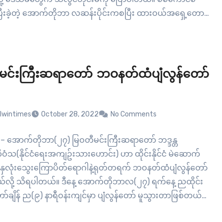
ီးခဲ့တဲ့ အောက်တိုဘာ လဆန်းပိုင်းကစပြီး ထားဝယ်အရှေ့တော
ို ဆန်သယ်ယူခွင့် ကန့်သတ်လာတာ ဖြစ်ပါတယ်။ ဆန်သယ်ယူ
န်တင်ကားတွေကိုလည်း စစ်ကောင်စီ ပကာရီနဲ့ ဗျောတောဝ
း ဂိတ်တွေမှာ…
မင်းကြီးဆရာတော် ဘဝနတ်ထံပျံလွန်တော်
lwintimes
October 28, 2022
No Comments
– အောက်တိုဘာ(၂၇) မြဝတီမင်းကြီးဆရာတော် ဘဒ္ဒန္တ
ံသ(နိုင်ငံရေးအကျဥ်းသားဟောင်း) ဟာ ထိုင်းနိုင်ငံ မဲဆောက်
ာ နှလုံးသွေးကြောပိတ်ရောဂါနဲ့ရုတ်တရက် ဘဝနတ်ထံပျံလွန်တော်
်လို့ သိရပါတယ်။ ဒီနေ့ အောက်တိုဘာလ(၂၇) ရက်နေ့ ညထိုင်း
်ချိန် ည(၉) နာရီဝန်းကျင်မှာ ပျံလွန်တော် မူသွားတာဖြစ်တယ်
င်ငံရေးအကျဉ်းသားများကူညီစောင့်ရှောက်ရေးဦးဆောင်ကော်မတီဝင်