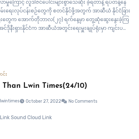
ာမှုကြောင့် လူဒါဇင်ပေါင်းများစွာသေဆုံး ခဲ့ရတာနဲ့ ရပ်တန့်နေ
ချမ်းရေးလုပ်ငန်းစဉ်တွေကို စတင်နိုင်ဖို့အတွက် အာဆီယံ နိုင်ငံခြား
ီးတွေက အောက်တိုဘာလ(၂၇) ရက်နေ့မှာ တွေ့ဆုံဆွေးနွေးခဲ့ကြ
်ဒိုနီးရှားနိုင်ငံက အာဆီယံအတွင်းရေးမှူးချုပ်ရုံးမှာ ကျင်းပတဲ့
းအဝေးကို မြန်မာနိုင်ငံက ကိုယ်စားလှယ်တွေတော့ ပါဝင်ခွင့်မရ
ု့ သိရပါတယ်။ လူထုခေါင်းဆောင်ဒေါ်အောင်ဆန်းစုကြည်ရဲ့
ခံအစိုးရကိုဖြုတ်ချပြီး တက်ကြွ လှုပ်ရှားသူထောင်ပေါင်းများ
မ်းဆီးကာ…
င်း
 Than Lwin Times(24/10)
lwintimes
October 27, 2022
No Comments
Link Sound Cloud Link