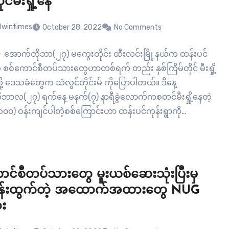
င်မီးရှို့နေ
lwintimes
October 28, 2022
No Comments
– အောက်တိုဘာ(၂၇) မကွေးတိုင်း ထီးလင်းမြို့နယ်က ထန်းပင်
ို စစ်ကောင်စီတပ်သားတွေဟာတစ်ရက် တည်း နှစ်ကြိမ်တိုင် မီးရှို့
့ ဒေသခံတွေက သံလွင်တိုင်းမ် ကိုပြောပါတယ်။ ဒီနေ့
ဘာလ(၂၇) ရက်နေ့ မနက်(၇) နာရီခွဲလောက်ကစတင်မီးရှို့နေတဲ့
၀၀) ဝန်းကျင်ပါတဲ့စစ်ကြောင်းဟာ ထန်းပင်ကုန်းရွာကို
ုဘာလ(၂၆) ရက်နေ့က ရောက်ရှိ လာတာပါ။ စစ်ကောင်စီ
ေဟာ ကျေးရွာကို မနက်အစောပိုင်းထဲက မီးရှို့ပြီးနောက် မနက်
ာင်စီတပ်သားတွေ မူးယစ်ဆေးသုံးပြီးမှ
တန်းထွက်တဲ့ အထောက်အထားတွေ NUG
ား