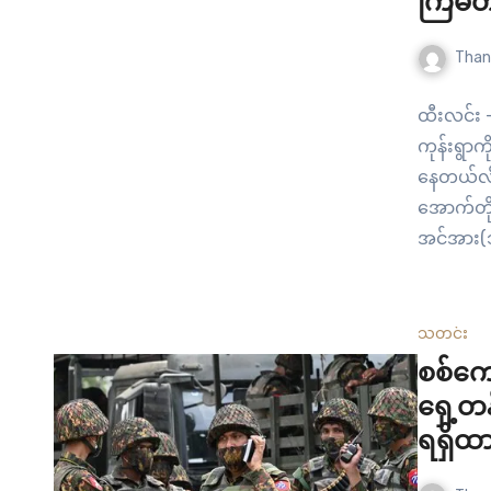
ကြိမ်တို
Than
ထီးလင်း 
ကုန်းရွာက
နေတယ်လို
အောက်တို
အင်အား(၁
အောက်တိ
တပ်သားတွ
(၈)…
သတင်း
စစ်ကေ
ရှေ့
ရရှိထ