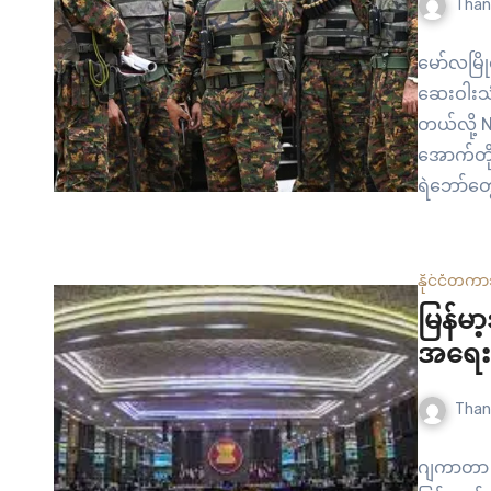
Than
မော်လမြိ
ဆေးဝါးသု
တယ်လို့ 
အောက်တိ
ရဲဘော်တွေက
တွေလက်ရဖ
တာ တွေ့ရသ
တော့တယ်
နိုင်ငံတကာ
မြန်မ
အရေးပ
Than
ဂျကာတာ –