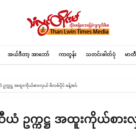
အယ်ဒီတာ့ အာဘော်
ကာတွန်း
သတင်းဓါတ်ပုံ
မာတီ
ယံ ဥက္ကဋ္ဌ အထူးကိုယ်စားလှယ် ဖိလစ်ပိုင် ခန့်အပ်
ာဆီယံ ဥက္ကဋ္ဌ အထူးကိုယ်စား