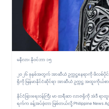
မနီလာ၊ နိုဝင်ဘာ ၁၅
၂၀၂၆ ခုနှစ်အတွက် အာဆီယံ ဥက္ကဋ္ဌနေရာကို ဖိလစ်ပိုင် လ
ရိုကို မြန်မာနိုင်ငံဆိုင်ရာ အာဆီယံ ဥက္ကဋ္ဌ အထူးကို
နိုင်ငံခြားရေးဝန်ကြီး မာ ထရီဆာ လာဇရိုကို အဲဒီ ရာထ
ရက်က ခန့်အပ်ခဲ့တာ ဖြစ်တယ်လို့ Philippine New