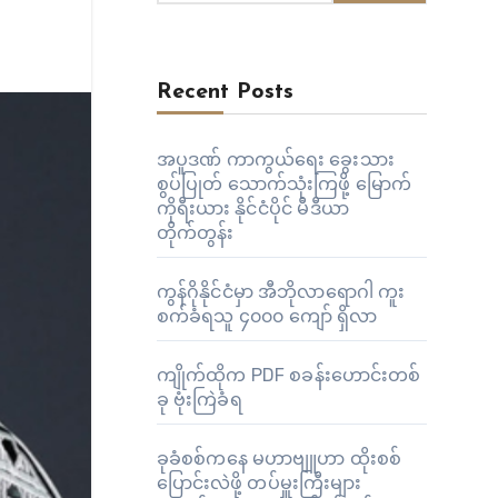
Recent Posts
အပူဒဏ် ကာကွယ်ရေး ခွေးသား
စွပ်ပြုတ် သောက်သုံးကြဖို့ မြောက်
ကိုရီးယား နိုင်ငံပိုင် မီဒီယာ
တိုက်တွန်း
ကွန်ဂိုနိုင်ငံမှာ အီဘိုလာရောဂါ ကူး
စက်ခံရသူ ၄၀၀၀ ကျော် ရှိလာ
ကျိုက်ထိုက PDF စခန်းဟောင်းတစ်
ခု ဗုံးကြဲခံရ
ခုခံစစ်ကနေ မဟာဗျူဟာ ထိုးစစ်
ပြောင်းလဲဖို့ တပ်မှူးကြီးများ