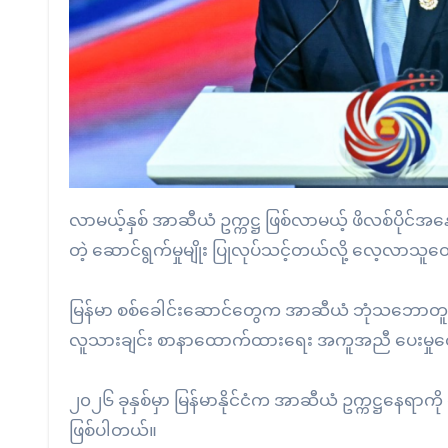
လာမယ့်နှစ် အာဆီယံ ဥက္ကဋ္ဌ ဖြစ်လာမယ့် ဖိလစ်ပိုင
တဲ့ ဆောင်ရွက်မှုမျိုး ပြုလုပ်သင့်တယ်လို့ လေ့လာ
မြန်မာ စစ်ခေါင်းဆောင်တွေက အာဆီယံ ဘုံသဘောတူည
လူသားချင်း စာနာထောက်ထားရေး အကူအညီ ပေးမှုတွ
၂၀၂၆ ခုနှစ်မှာ မြန်မာနိုင်ငံက အာဆီယံ ဥက္ကဋ္ဌနေရာကို
ဖြစ်ပါတယ်။