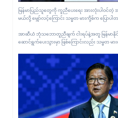
မြန်မာပြည်သူတွေကို ကူညီပေးရေး အားလုံးပါဝင်တဲ့ အ
မယ်လို့ မျှော်လင့်ကြောင်း သမ္မတ မားကို့စ်က ပြောပါ
အာဆီယံ ဘုံသဘောတူညီချက် ငါးရပ်နဲ့အတူ မြန်မာနိုင်ငံ 
ဆောင်ရွက်ပေးသွားမှာ ဖြစ်ကြောင်းလည်း သမ္မတ မာ