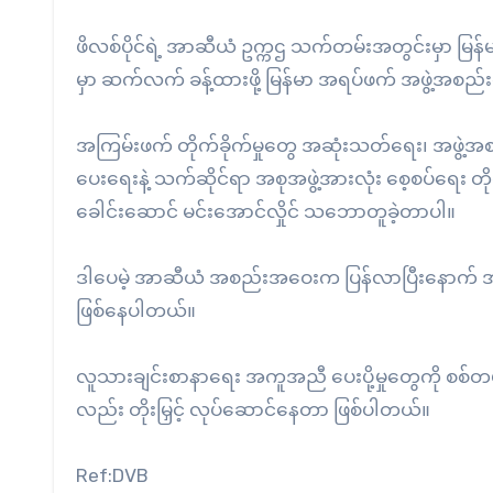
ဖိလစ်ပိုင်ရဲ့ အာဆီယံ ဥက္ကဌ သက်တမ်းအတွင်းမှာ မြန်
မှာ ဆက်လက် ခန့်ထားဖို့ မြန်မာ အရပ်ဖက် အဖွဲ့အစည
အကြမ်းဖက် တိုက်ခိုက်မှုတွေ အဆုံးသတ်ရေး၊ အဖွဲ့
ပေးရေးနဲ့ သက်ဆိုင်ရာ အစုအဖွဲ့အားလုံး စေ့စပ်ရေး တ
ခေါင်းဆောင် မင်းအောင်လှိုင် သဘောတူခဲ့တာပါ။
ဒါပေမဲ့ အာဆီယံ အစည်းအဝေးက ပြန်လာပြီးနောက် အ
ဖြစ်နေပါတယ်။
လူသားချင်းစာနာရေး အကူအညီ ပေးပို့မှုတွေကို စစ်တ
လည်း တိုးမြှင့် လုပ်ဆောင်နေတာ ဖြစ်ပါတယ်။
Ref:DVB