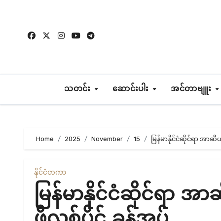
Skip
to
content
သတင်း
ဆောင်းပါး
အင်တာဗျူး
Home
2025
November
15
မြန်မာနိုင်ငံဆိုင်ရာ အာဆီ
နိုင်ငံတကာ
မြန်မာနိုင်ငံဆိုင်ရာ အ
ဖိလစ်ပိုင် ခန့်အပ်