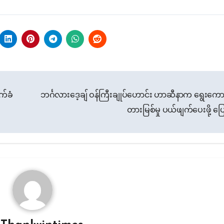
က်ခံ
ဘင်္ဂလားဒေ့ချ် ဝန်ကြီးချုပ်ဟောင်း ဟာဆီနာက ရွေးကော
တားမြစ်မှု ပယ်ဖျက်ပေးဖို့ ပြ