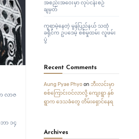
အစည်းအဝေးမှာ လုပ်ငန်းစဉ်
ချမှတ်
ကူရာမဲ့နေတဲ့ မွန်ပြည်နယ် သထုံ
ခရိုင်က ဥပဒေမဲ့ စစ်မှုထမ်း လူဖမ်း
ပွဲ
Recent Comments
Aung Pyae Phyo
on
ဘီးလင်းမှာ
စစ်ကြောင်းဝင်လာလို့ ကျေးရွာ နှစ်
ရီဆာ လာဇ
ရွာက ဒေသခံတွေ တိမ်းရှောင်နေရ
ဝင်ဘာ ၁၄
Archives