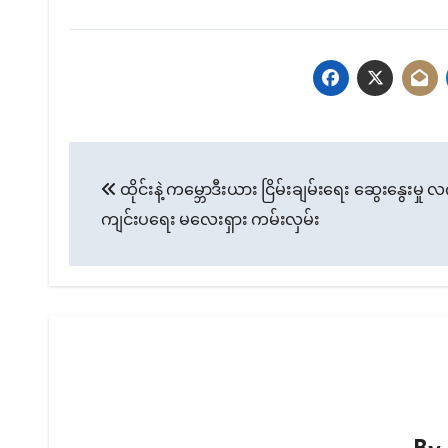
Post
ထိုင်းနဲ့ ကမ္ဘောဒီးယား ငြိမ်းချမ်းရေး ဆွေးနွေးမှု လ
navigation
ကျင်းပရေး မလေးရှား ကမ်းလှမ်း