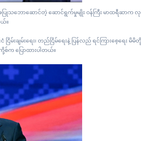
ပြုသဘောဆောင်တဲ့ ဆောင်ရွက်မှုမျိုး ဝန်ကြီး မာထရီဆာက လုပ်
တယ်။
ငြိမ်းချမ်းရေး၊ တည်ငြိမ်ရေးနဲ့ ပြန်လည် ရင်ကြားစေ့ရေး မိမိတို
းကို့စ်က ပြောထားပါတယ်။