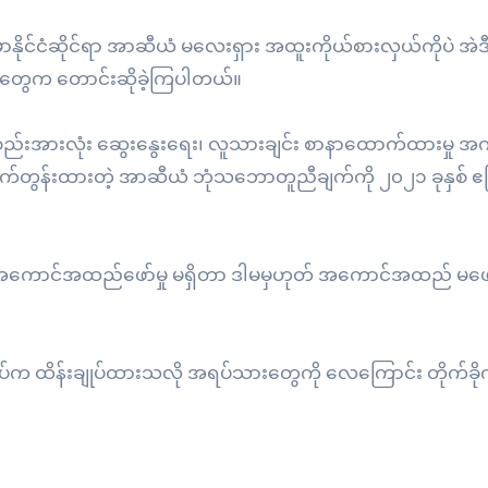
မာနိုင်ငံဆိုင်ရာ အာဆီယံ မလေးရှား အထူးကိုယ်စားလှယ်ကိုပဲ အဲဒ
်းတွေက တောင်းဆိုခဲ့ကြပါတယ်။
အစည်းအားလုံး ဆွေးနွေးရေး၊ လူသားချင်း စာနာထောက်ထားမှု 
ိုက်တွန်းထားတဲ့ အာဆီယံ ဘုံသဘောတူညီချက်ကို ၂၀၂၁ ခုနှစ် ဧပြ
ကောင်အထည်ဖော်မှု မရှိတာ ဒါမမှဟုတ် အကောင်အထည် မဖော်န
ပ်က ထိန်းချုပ်ထားသလို အရပ်သားတွေကို လေကြောင်း တိုက်ခိုက