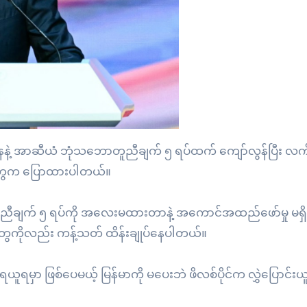
်အနေနဲ့ အာဆီယံ ဘုံသဘောတူညီချက် ၅ ရပ်ထက် ကျော်လွန်ပြီး လ
သူတွေက ပြောထားပါတယ်။
ီချက် ၅ ရပ်ကို အလေးမထားတာနဲ့ အကောင်အထည်ဖော်မှု မရှ
ေကိုလည်း ကန့်သတ် ထိန်းချုပ်နေပါတယ်။
 ရယူရမှာ ဖြစ်ပေမယ့် မြန်မာကို မပေးဘဲ ဖိလစ်ပိုင်က လွှဲပြောင်းယ