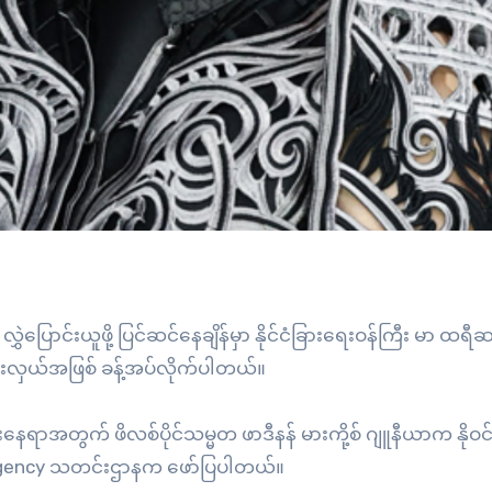
ွှဲပြောင်းယူဖို့ ပြင်ဆင်နေချိန်မှာ နိုင်ငံခြားရေးဝန်ကြီး မာ ထ
ယ်စားလှယ်အဖြစ် ခန့်အပ်လိုက်ပါတယ်။
ူးနေရာအတွက် ဖိလစ်ပိုင်သမ္မတ ဖာဒီနန် မားကို့စ် ဂျူနီယာက နို
s Agency သတင်းဌာနက ဖော်ပြပါတယ်။