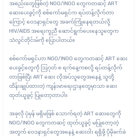
အစည်းတွေဖြစ်တဲ့ NGO/INGO တွေကတဆင့် ART
ဆေးပေးခွင့်ကို စစ်ကော်မရှင်က ရပ်တန့်လိုက်တာ
ကြောင့် ဝေဒနာရှင်တွေ အခက်ကြုံနေရတယ်လို့
HIV/AIDS အရေးကူညီ ဆောင်ရွက်ပေးနေသူတွေက
သံလွင်တိုင်းမ်ကို ပြောပါတယ်။
စစ်ကော်မရှင်ဟာ NGO/INGO တွေကတဆင့် ART ဆေး
ပေးခွင့်တွေကို ဩဂုတ် ၈ ရက်နေ့ကစလို့ ရပ်တန့်လိုက်
တာဖြစ်ပြီး ART ဆေး လိုအပ်သူတွေအနေနဲ့ သူတို့
ထိန်းချုပ်ထားတဲ့ ကျန်းမာရေးဌာနတွေမှာသာ ဆေး
ထုတ်ယူခွင့် ပြုတော့တာပါ။
အခုလို ပုံမှန် မရှိမဖြစ် သောက်ရတဲ့ ART ဆေးတွေကို
NGO/INGO တွေကတဆင့် ထုတ်ယူခွင့် မပြုတော့တဲ့
အတွက် ဝေဒနာရှင်တွေအနေနဲ့ ဆေးဝါး ရရှိဖို့ ပိုမိုခက်ခဲ