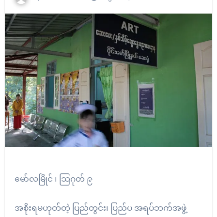
မော်လမြိုင် ၊ ဩဂုတ် ၉
အစိုးရမဟုတ်တဲ့ ပြည်တွင်း၊ ပြည်ပ အရပ်ဘက်အဖွဲ့