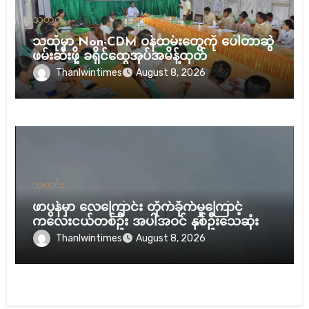
သတင်း
သထုံမှာ Non-CDM ဝန်ထမ်းတွေကို ပေါ်တာဆွဲ
ဖမ်းဆီးဖို့ ခရိုင်ထွေအုပ်အမိန့်ထုတ်
Thanlwintimes
August 8, 2026
သတင်း
ဖာပွန်မှာ လေကြောင်း တိုက်ခိုက်မှုကြောင့်
ကလေးငယ်တစ်ဦး အပါအဝင် နှစ်ဦးသေဆုံး
Thanlwintimes
August 8, 2026