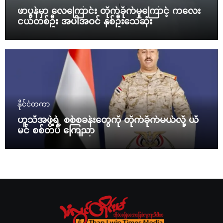
ဖာပွန်မှာ လေကြောင်း တိုက်ခိုက်မှုကြောင့် ကလေး
ငယ်တစ်ဦး အပါအဝင် နှစ်ဦးသေဆုံး
နိုင်ငံတကာ
ဟူသီအဖွဲ့ရဲ့ စစ်စခန်းတွေကို တိုက်ခိုက်မယ်လို့ ယီ
မင် စစ်တပ် ကြေညာ