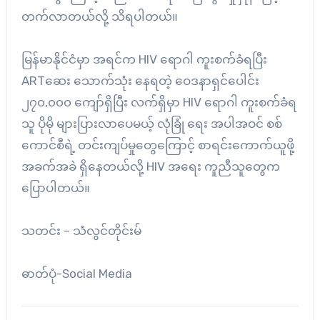
တက်လာတယ်လို့ သိရပါတယ်။
မြန်မာနိုင်ငံမှာ အရင်က HIV ရောဂါ ကူးစက်ခံရပြီး
ARTဆေး သောက်သုံး နေရတဲ့ ဝေဒနာရှင်ပေါင်း
၂၇၀,၀၀၀ ကျော်ရှိပြီး လက်ရှိမှာ HIV ရောဂါ ကူးစက်ခံရ
သူ ပိုမို များပြားလာပေမယ့် လုံခြုံ ရေး အပါအဝင် စစ်
ကောင်စီရဲ့ တင်းကျပ်မှုတွေကြောင့် စာရင်းကောက်ယူဖို့
အခက်အခဲ ရှိနေတယ်လို့ HIV အရေး ကူညီသူတွေက
ပြောပါတယ်။
သတင်း – သံလွင်တိုင်းမ်
ဓာတ်ပုံ-Social Media