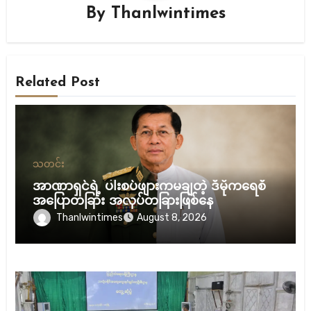
By
Thanlwintimes
Related Post
သတင်း
အာဏာရှင်ရဲ့ ပါးစပ်ဖျားကမချတဲ့ ဒီမိုကရေစီ
အပြောတခြား အလုပ်တခြားဖြစ်နေ
Thanlwintimes
August 8, 2026