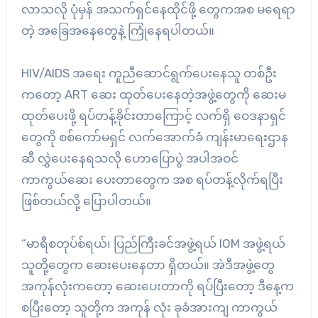
လာသလို ပုံမှန် အသက်ရှင်နေထိုင်ဖို့ တွေကအစ မရေရာ
တဲ့ အခြေအနေတွေနဲ့ ကြုံနေရပါတယ်။
HIV/AIDS အရေး ကူညီဆောင်ရွက်ပေးနေသူ တစ်ဦး
ကတော့ ART ဆေး ထုတ်ပေးနေတဲ့အဖွဲ့တွေကို ဆေးမ
ထုတ်ပေးဖို့ ရပ်တန့်ခိုင်းတာကြောင့် လက်ရှိ ဝေဒနာရှင်
တွေကို စစ်ကော်မရှင် လက်အောက်ခံ ကျန်းမာရေးဌာန
ဆီ လွှဲပေးနေရသလို ဟောပြောပွဲ အပါအဝင်
ကာကွယ်ဆေး ပေးတာတွေက အစ ရပ်တန့်လိုက်ရပြီး
ဖြစ်တယ်လို့ ပြောပါတယ်။
“မာရီစတုပ်စ်ရယ်၊ ပြည်ကြီးခင်အဖွဲ့ရယ် IOM အဖွဲ့ရယ်
သူတို့တွေက ဆေးပေးနေတာ ရှိတယ်။ အဲဒီအဖွဲ့တွေ
အကုန်လုံးကတော့ ဆေးပေးတာကို ရပ်ပြီးတော့ ဒီနေ့က
စပြီးတော့ သူတို့က အကုန် လုံး ခုခံအားကျ ကာကွယ်