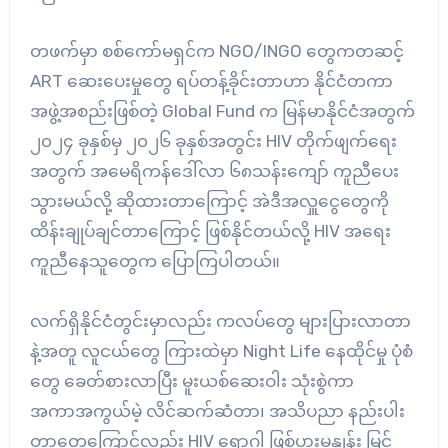
တဖက်မှာ စစ်ကော်မရှင်က NGO/INGO တွေကတဆင့်
ART ဆေးပေးမှုတွေ ရပ်တန့်ခိုင်းတာဟာ နိုင်ငံတကာ
အဖွဲ့အစည်းဖြစ်တဲ့ Global Fund က မြန်မာနိုင်ငံအတွက်
၂၀၂၄ ခုနှစ်မှ ၂၀၂၆ ခုနှစ်အတွင်း HIV တိုက်ဖျက်ရေး
အတွက် အမေရိကန်ဒေါ်လာ ၆၈သန်းကျော် ကူညီပေး
သွားမယ်လို့ ဆိုထားတာကြောင့် အဲဒီအလှူငွေတွေကို
ထိန်းချုပ်ချင်တာကြောင့် ဖြစ်နိုင်တယ်လို့ HIV အရေး
ကူညီနေသူတွေက ပြောကြပါတယ်။
လက်ရှိနိုင်ငံတွင်းမှာလည်း ကလပ်တွေ များပြားလာတာ
နဲ့အတူ လူငယ်တွေ ကြားထဲမှာ Night Life နေထိုင်မှု ပုံစံ
တွေ ခေတ်စားလာပြီး မူးယစ်ဆေးဝါး သုံးစွဲကာ
အကာအကွယ်မဲ့ လိင်ဆက်ဆံတာ၊ အသိပညာ နည်းပါး
တာတွေကြောင့်လည်း HIV ရောဂါ ဖြစ်ပွားမှုနှုန်း မြင့်