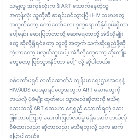
သမျှလူ အကုန်လုံးက ဒီ ART သောက်နေတဲ့သူ
အကုန်လုံး သူတို့ဆီ စာရင်းဝင်သွားပြီ။ HIV သမားတွေ
အတွက်တော့ တော်တော်လေး ဒုက္ခရောက်နိုင်စွမ်းရှိတာ
ပေါ့နော်၊ ဆေးပြတ်တာတို့ ဆေးမရတာတို့ အဲဒီလိုမျိုး
တွေ ဆိုလို့ရှိရင်တော့ သူတို့ အတွက် သက်ဆိုးရှည်ဖို့ဆို
တဲ့ဟာတော့ မလွယ်ဘူးပေါ့၊ အဲဒီလိုတွေတော့ ဆိုးကျိုး
တွေတော့ ဖြစ်သွားနိုင်တာ ပေါ့” လို့ ဆိုပါတယ်။
စစ်ကော်မရှင် လက်အောက်ခံ ကျန်းမာရေးဌာနအနေနဲ့
HIV/AIDS ဝေဒနာရှင်တွေအတွက် ART ဆေးတွေကို
ဘယ်လို ပုံစံမျိုး ထုတ်ပေး သွားမလဲဆိုတာကို မသိရ
သေးသလို ART ဆေးဟာ ရေရှည် သောက်ရတဲ့ ဆေး
ဖြစ်တာကြောင့် ဆေးဝါးပြတ်လပ်မှု မရှိအောင် ဘယ်လို
စီမံထားလည်း ဆိုတာလည်း မသိရဘူးလို့ သူက ဆက်
ပြောပါတယ်။