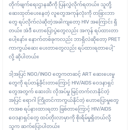
တိုက်ဖျက်ရေးဌာနဆီကို ပြန်လွှဲလိုက်ရတယ်။ သူတို့
ဆေးထုတ်ပေးနေတဲ့ လူတွေအကုန်လုံးကို တခြားဘာ
တွေ ရပ်လိုက်လဲဆိုတဲ့အခါကျတော့ HIV အကြောင်း ရှိ
တယ်။ အဲဒီ ဟောပြောပွဲတွေလည်း အကုန် ရပ်ထားတာ
ပေါ့နော်။ နောက်တစ်ခုကလည်း ဘာရှိလဲဆိုတော့ PRET
ကာကွယ်ဆေး ပေးတာတွေလည်း ရပ်ထားရတာပေါ့”
လို့ ဆိုပါတယ်။
ဒါ့အပြင် NGO/INGO တွေကတဆင့် ART ဆေးပေးမှု
တွေကို ရပ်တန့်ခိုင်းတာကြောင့် HIV/AIDS ဝေဒနာရှင်
တွေအတွက် ဆေးဝါး လိုအပ်မှု မြင့်တက်လာနိုင်တဲ့
အပြင် ရောဂါ ကြိုတင်ကာကွယ်နိုင်တဲ့ ဟောပြောမှုတွေ
ကအစ ရပ်နားထားရတာ ဖြစ်တာကြောင့် HIV/AIDS
ဝေဒနာရှင်တွေ ထပ်တိုးလာမှာကို စိုးရိမ်မှုရှိတယ်လို့
သူက ဆက်ပြောပါတယ်။