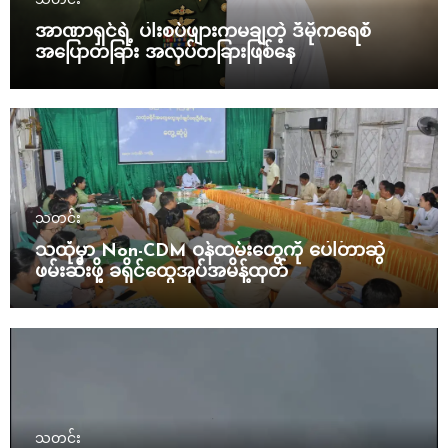
အာဏာရှင်ရဲ့ ပါးစပ်ဖျားကမချတဲ့ ဒီမိုကရေစီ
အပြောတခြား အလုပ်တခြားဖြစ်နေ
သတင်း
သထုံမှာ Non-CDM ဝန်ထမ်းတွေကို ပေါ်တာဆွဲ
ဖမ်းဆီးဖို့ ခရိုင်ထွေအုပ်အမိန့်ထုတ်
သတင်း