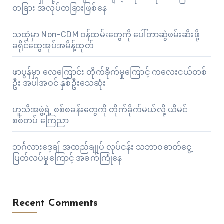
တခြား အလုပ်တခြားဖြစ်နေ
သထုံမှာ Non-CDM ဝန်ထမ်းတွေကို ပေါ်တာဆွဲဖမ်းဆီးဖို့
ခရိုင်ထွေအုပ်အမိန့်ထုတ်
ဖာပွန်မှာ လေကြောင်း တိုက်ခိုက်မှုကြောင့် ကလေးငယ်တစ်
ဦး အပါအဝင် နှစ်ဦးသေဆုံး
ဟူသီအဖွဲ့ရဲ့ စစ်စခန်းတွေကို တိုက်ခိုက်မယ်လို့ ယီမင်
စစ်တပ် ကြေညာ
ဘင်္ဂလားဒေ့ချ် အထည်ချုပ် လုပ်ငန်း သဘာဝဓာတ်ငွေ့
ပြတ်လပ်မှုကြောင့် အခက်ကြုံနေ
Recent Comments