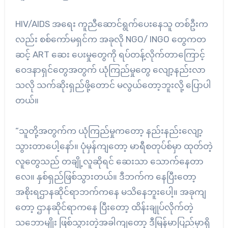
HIV/AIDS အရေး ကူညီဆောင်ရွက်ပေးနေသူ တစ်ဦးက
လည်း စစ်ကော်မရှင်က အခုလို NGO/ INGO တွေကတ
ဆင့် ART ဆေး ပေးမှုတွေကို ရပ်တန့်လိုက်တာကြောင့်
ဝေဒနာရှင်တွေအတွက် ယုံကြည်မှုတွေ လျော့နည်းလာ
သလို သက်ဆိုးရှည်ဖို့တောင် မလွယ်တော့ဘူးလို့ ပြောပါ
တယ်။
“သူတို့အတွက်က ယုံကြည်မှုကတော့ နည်းနည်းလျော့
သွားတာပေါ့နော်။ ပုံမှန်ကျတော့ မာရီစတုပ်စ်မှာ ထုတ်တဲ့
လူတွေသည် တချို့လူဆိုရင် ဆေးသာ သောက်နေတာ
လေ။ နှစ်ရှည်ဖြစ်သွားတယ်။ ဒီဘက်က နေပြီးတော့
အစိုးရဌာနဆိုင်ရာဘက်ကနေ မသိနေဘူးပေါ့။ အခုကျ
တော့ ဌာနဆိုင်ရာကနေ ပြီးတော့ ထိန်းချုပ်လိုက်တဲ့
သဘောမျိုး ဖြစ်သွားတဲ့အခါကျတော့ ဒီမြန်မာပြည်မှာရှိ